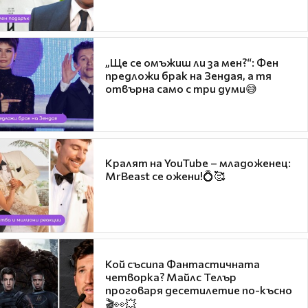
„Ще се омъжиш ли за мен?“: Фен
предложи брак на Зендая, а тя
отвърна само с три думи😅
Кралят на YouTube – младоженец:
MrBeast се ожени!💍🥰
Кой съсипа Фантастичната
четворка? Майлс Телър
проговаря десетилетие по-късно
🎬👀💥