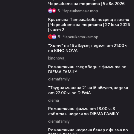
Черешката на тортата | 5 авг. 2026
3
Черешката на тортата
20:09
Кристина Патрашкова посреща гости
| Черешката на тортата | 27 юли 2026
| част 2
8
Черешката на тортата
00:30
"Хитч" на 16 август, неделя от 21:00 ч.
по KINO NOVA
kinonova_
00:31
Романтични следобеди с филмите по
DIEMA FAMILY
diemafamily
00:31
"Трудна мишена 2" на16 август, неделя
от 22.00 ч. по DIEMA
diema
00:36
Романтични филми от 18.00 ч. в
събота и неделя по DIEMA FAMILY
diemafamily
00:21
Романтичнa неделна вечер с филма по