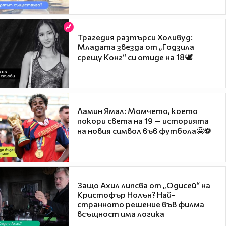
Трагедия разтърси Холивуд:
Младата звезда от „Годзила
срещу Конг“ си отиде на 18🕊️
Ламин Ямал: Момчето, което
покори света на 19 — историята
на новия символ във футбола🤩⚽
Защо Ахил липсва от „Одисей“ на
Кристофър Нолън? Най-
странното решение във филма
всъщност има логика