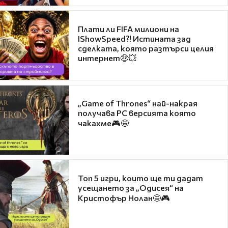
Плати ли FIFA милиони на
IShowSpeed?! Истината зад
сделката, която разтърси целия
интернет🤑💥
„Game of Thrones“ най-накрая
получава PC версията която
чакахме🎮🤩
Топ 5 игри, които ще ти дадат
усещането за „Одисея“ на
Кристофър Нолан🤩🎮