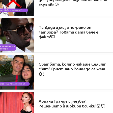
слухове🧐
Пи Диди излиза по-рано от
затвора? Новата дата вече е
факт!💥
Сватбата, която чакаше целият
свят! Кристиано Роналдо се жени!
💍🍾
Ариана Гранде изчезва?!
Решението ѝ шокира всички!😯💥