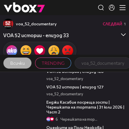
Member of
👾
voa_52_documentary
СЛЕДВАЙ
1
VOA 52 истории - епизод 33
Всички
TRENDING
voa_52_documentary
21:59
VOA 52 истории | епизод 128
voa_52_documentary
09:57
VOA 52 истории | епизод 127
voa_52_documentary
16:45
Енджи Касабие посреща гости |
Черешката на тортата | 31 юли 2026 |
Част 2
6
Черешката на тортата
02:09
Оценките на Поли Недкова |