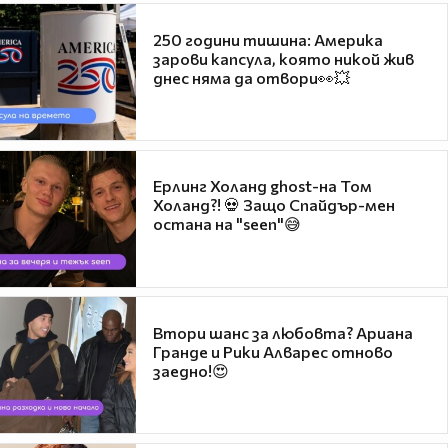
250 години тишина: Америка
зарови капсула, която никой жив
днес няма да отвори👀💥
Ерлинг Холанд ghost-на Том
Холанд?! 💀 Защо Спайдър-мен
остана на "seen"😅
Втори шанс за любовта? Ариана
Гранде и Рики Алварес отново
заедно!😍