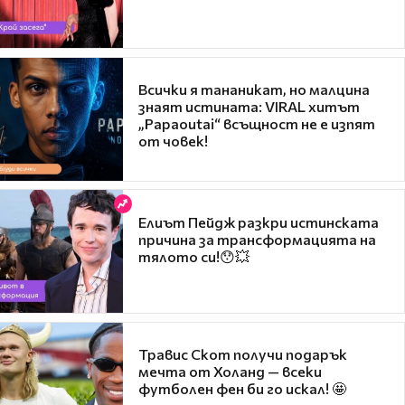
Всички я тананикат, но малцина
знаят истината: VIRAL хитът
„Papaoutai“ всъщност не е изпят
от човек!
Елиът Пейдж разкри истинската
причина за трансформацията на
тялото си!😯💥
Травис Скот получи подарък
мечта от Холанд — всеки
футболен фен би го искал! 🤩