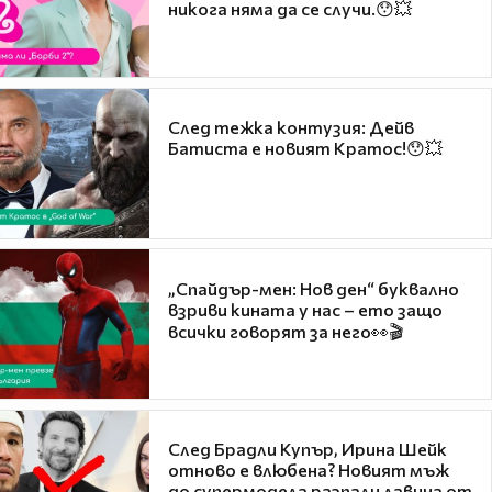
никога няма да се случи.😯💥
След тежка контузия: Дейв
Батиста е новият Кратос!😯💥
„Спайдър-мен: Нов ден“ буквално
взриви кината у нас – ето защо
всички говорят за него👀🎬
След Брадли Купър, Ирина Шейк
отново е влюбена? Новият мъж
до супермодела разпали лавина от