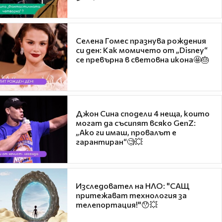
Селена Гомес празнува рождения
си ден: Как момичето от „Disney“
се превърна в световна икона🤩🎂
Джон Сина сподели 4 неща, които
могат да съсипят всяко GenZ:
„Ако ги имаш, провалът е
гарантиран“🧐💥
Изследовател на НЛО: "САЩ
притежават технология за
телепортация!"😯💥