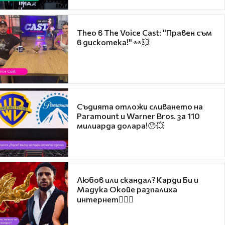
Theo в The Voice Cast: "Правен съм
в дискотека!" 👀💥
Съдията отложи сливането на
Paramount и Warner Bros. за 110
милиарда долара!😯💥
Любов или скандал? Карди Би и
Мадука Окойе разпалиха
интернет❤️‍🔥🔥