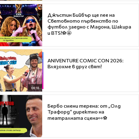
Джъстин Бийбър ще пее на
Световното първенство по
футбол заедно с Мадона, Шакира
и BTS!⚽🤩
ANIVENTURE COMIC CON 2026:
Влязохме в друг свят!
08:16
Бербо смени терена: от „Олд
Трафорд“ директно на
театралната сцена👀⚽