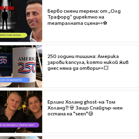
Бербо смени терена: от „Олд
Трафорд“ директно на
театралната сцена👀⚽
250 години тишина: Америка
зарови капсула, която никой жив
днес няма да отвори👀💥
Ерлинг Холанд ghost-на Том
Холанд?! 💀 Защо Спайдър-мен
остана на "seen"😅