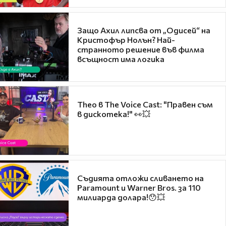
Защо Ахил липсва от „Одисей“ на
Кристофър Нолън? Най-
странното решение във филма
всъщност има логика
Theo в The Voice Cast: "Правен съм
в дискотека!" 👀💥
Съдията отложи сливането на
Paramount и Warner Bros. за 110
милиарда долара!😯💥