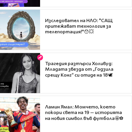
Изследовател на НЛО: "САЩ
притежават технология за
телепортация!"😯💥
Трагедия разтърси Холивуд:
Младата звезда от „Годзила
срещу Конг“ си отиде на 18🕊️
Ламин Ямал: Момчето, което
покори света на 19 — историята
на новия символ във футбола🤩⚽