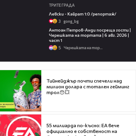
ТРИТЕ ГРАДА
05:57
Левски - Кайрат 1:0 /репортаж/
3
gong_bg
19:09
Антоан Петров-Анди посреща гости |
Черешката на тортата | 6 авг. 2026 |
част 1
5
Черешката на тортата
Тийнейджър почти спечели над
милион долара с тотален гейминг
трол😯💥
55 милиарда по-късно: EA вече
официално е собственост на