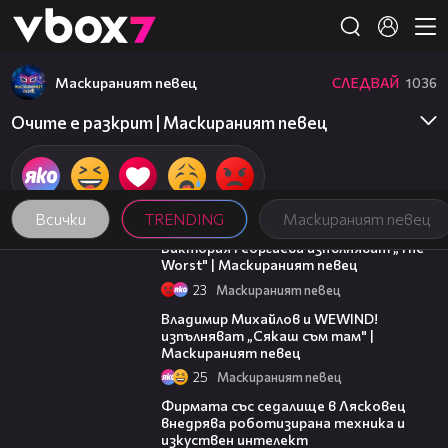
Member of
👾
Маскираният певец
СЛЕДВАЙ
1036
Очите e разкрит | Маскираният певец
Всички
TRENDING
Маскираният певец
09:14
Виктория Георгиева изпълняват „The
Worst" | Маскираният певец
23
Маскираният певец
06:45
Владимир Михайлов и WEWIND!
изпълняват „Сякаш съм там" |
Маскираният певец
25
Маскираният певец
00:06
Фирмата със седалище в Лясковец
внедрява роботизирана техника и
изкуствен интелект