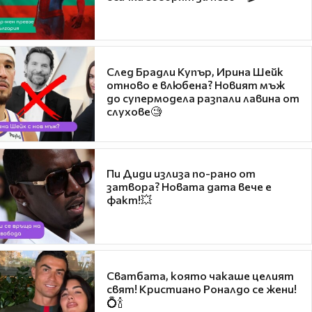
След Брадли Купър, Ирина Шейк
отново е влюбена? Новият мъж
до супермодела разпали лавина от
слухове🧐
Пи Диди излиза по-рано от
затвора? Новата дата вече е
факт!💥
Сватбата, която чакаше целият
свят! Кристиано Роналдо се жени!
💍🍾