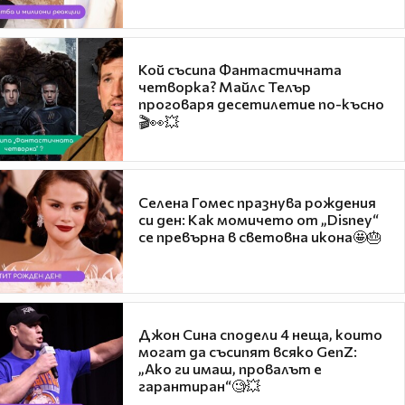
Кой съсипа Фантастичната
четворка? Майлс Телър
проговаря десетилетие по-късно
🎬👀💥
Селена Гомес празнува рождения
си ден: Как момичето от „Disney“
се превърна в световна икона🤩🎂
Джон Сина сподели 4 неща, които
могат да съсипят всяко GenZ:
„Ако ги имаш, провалът е
гарантиран“🧐💥