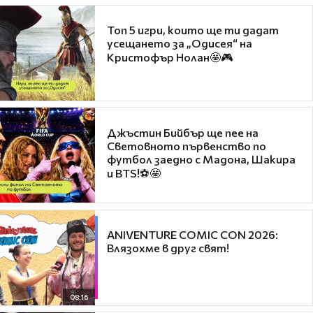
Топ 5 игри, които ще ти дадат
усещането за „Одисея“ на
Кристофър Нолан🤩🎮
Джъстин Бийбър ще пее на
Световното първенство по
футбол заедно с Мадона, Шакира
и BTS!⚽🤩
ANIVENTURE COMIC CON 2026:
Влязохме в друг свят!
08:16