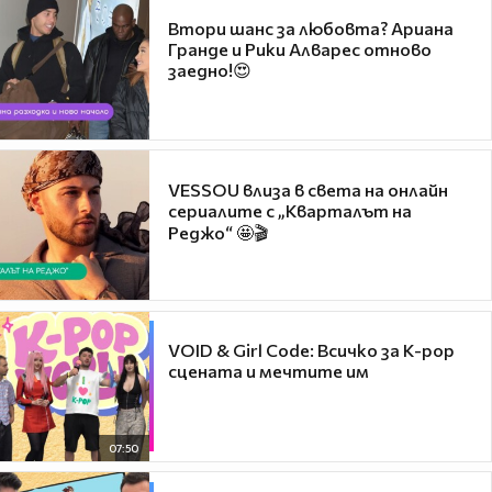
Втори шанс за любовта? Ариана
Гранде и Рики Алварес отново
заедно!😍
VESSOU влиза в света на онлайн
сериалите с „Кварталът на
Реджо“ 🤩🎬
VOID & Girl Code: Всичко за K-pop
сцената и мечтите им
07:50