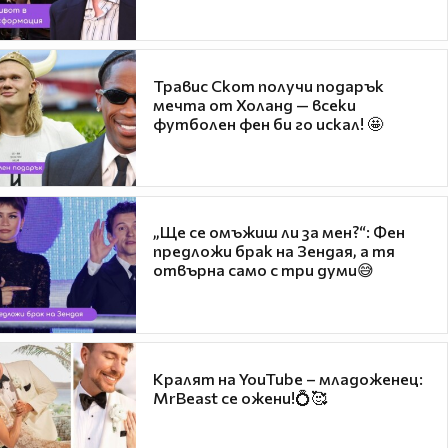
Травис Скот получи подарък
мечта от Холанд — всеки
футболен фен би го искал! 🤩
„Ще се омъжиш ли за мен?“: Фен
предложи брак на Зендая, а тя
отвърна само с три думи😅
Кралят на YouTube – младоженец:
MrBeast се ожени!💍🥰