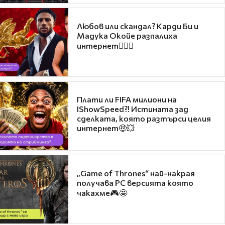
Любов или скандал? Карди Би и
Мадука Окойе разпалиха
интернет❤️‍🔥🔥
Плати ли FIFA милиони на
IShowSpeed?! Истината зад
сделката, която разтърси целия
интернет🤑💥
„Game of Thrones“ най-накрая
получава PC версията която
чакахме🎮🤩