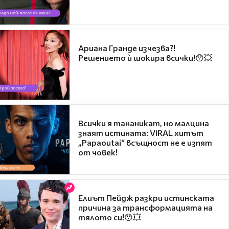
Ариана Гранде изчезва?!
Решението ѝ шокира всички!😯💥
Всички я тананикат, но малцина
знаят истината: VIRAL хитът
„Papaoutai“ всъщност не е изпят
от човек!
Елиът Пейдж разкри истинската
причина за трансформацията на
тялото си!😯💥