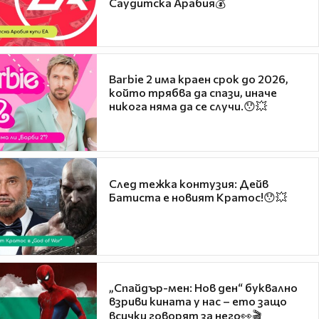
Саудитска Арабия💰
Barbie 2 има краен срок до 2026,
който трябва да спази, иначе
никога няма да се случи.😯💥
След тежка контузия: Дейв
Батиста е новият Кратос!😯💥
„Спайдър-мен: Нов ден“ буквално
взриви кината у нас – ето защо
всички говорят за него👀🎬