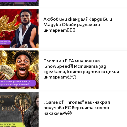
Любов или скандал? Карди Би и
Мадука Окойе разпалиха
интернет❤️‍🔥🔥
Плати ли FIFA милиони на
IShowSpeed?! Истината зад
сделката, която разтърси целия
интернет🤑💥
„Game of Thrones“ най-накрая
получава PC версията която
чакахме🎮🤩