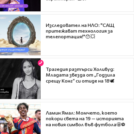
Изследовател на НЛО: "САЩ
притежават технология за
телепортация!"😯💥
Трагедия разтърси Холивуд:
Младата звезда от „Годзила
срещу Конг“ си отиде на 18🕊️
Ламин Ямал: Момчето, което
покори света на 19 — историята
на новия символ във футбола🤩⚽