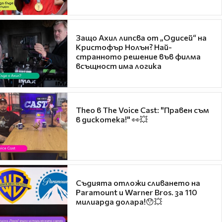
Защо Ахил липсва от „Одисей“ на
Кристофър Нолън? Най-
странното решение във филма
всъщност има логика
Theo в The Voice Cast: "Правен съм
в дискотека!" 👀💥
Съдията отложи сливането на
Paramount и Warner Bros. за 110
милиарда долара!😯💥