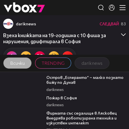
Member of
👾
dariknews
СЛЕДВАЙ
83
Взеха книжката на 19-годишна с 10 фиша за
нарушения, дрифтирала в София
Всички
TRENDING
dariknews
00:04
Остров „Есперанто“ – малко познато
бижу по Дунав
dariknews
00:20
Пожар в София
dariknews
00:06
Фирмата със седалище в Лясковец
внедрява роботизирана техника и
изкуствен интелект