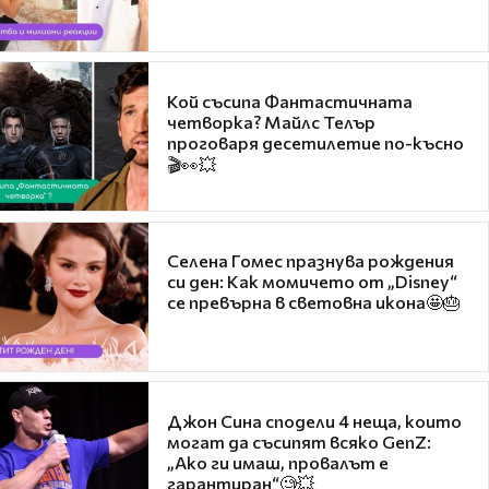
Кой съсипа Фантастичната
четворка? Майлс Телър
проговаря десетилетие по-късно
🎬👀💥
Селена Гомес празнува рождения
си ден: Как момичето от „Disney“
се превърна в световна икона🤩🎂
Джон Сина сподели 4 неща, които
могат да съсипят всяко GenZ:
„Ако ги имаш, провалът е
гарантиран“🧐💥