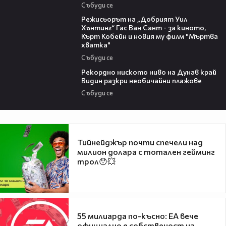
Събуди се
13:42
Режисьорът на „Добрият Уил
Хънтинг“ Гас Ван Сант - за киното,
Кърт Кобейн и новия му филм "Мъртва
хватка"
Събуди се
03:48
Рекордно ниското ниво на Дунав край
Видин разкри необичайни плажове
Събуди се
Тийнейджър почти спечели над
милион долара с тотален гейминг
трол😯💥
55 милиарда по-късно: EA вече
официално е собственост на