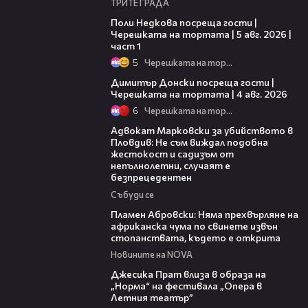
ТРИТЕ ГРАДА
19:25
Поли Недкова посреща гости |
Черешката на тортата | 5 авг. 2026 |
част 1
5
Черешката на тортата
17:43
Димитър Донски посреща гости |
Черешката на тортата | 4 авг. 2026
6
Черешката на тортата
11:09
Адвокат Марковски за убийството в
Пловдив: Не съм виждал подобна
жестокост и садизъм от
непълнолетни, случаят е
безпрецедентен
Събуди се
13:17
Пламен Абровски: Няма прехвърляне на
африканска чума по свинете извън
стопанствата, където е открита
Новините на NOVA
05:46
Джесика Прат влиза в образа на
„Норма“ на фестивала „Опера в
Летния театър”