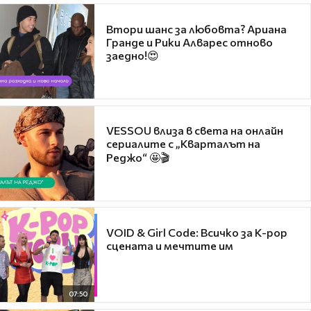
Втори шанс за любовта? Ариана
Гранде и Рики Алварес отново
заедно!😍
VESSOU влиза в света на онлайн
сериалите с „Кварталът на
Реджо“ 🤩🎬
VOID & Girl Code: Всичко за K-pop
сцената и мечтите им
07:50