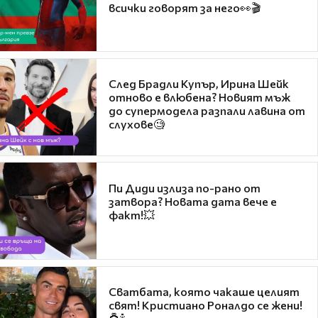
всички говорят за него👀🎬
След Брадли Купър, Ирина Шейк
отново е влюбена? Новият мъж
до супермодела разпали лавина от
слухове🧐
Пи Диди излиза по-рано от
затвора? Новата дата вече е
факт!💥
Сватбата, която чакаше целият
свят! Кристиано Роналдо се жени!