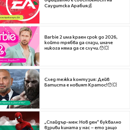
Саудитска Арабия💰
Barbie 2 има краен срок до 2026,
който трябва да спази, иначе
никога няма да се случи.😯💥
След тежка контузия: Дейв
Батиста е новият Кратос!😯💥
„Спайдър-мен: Нов ден“ буквално
взриви кината у нас – ето защо