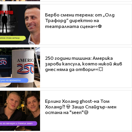
Бербо смени терена: от „Олд
Трафорд“ директно на
театралната сцена👀⚽
250 години тишина: Америка
зарови капсула, която никой жив
днес няма да отвори👀💥
Ерлинг Холанд ghost-на Том
Холанд?! 💀 Защо Спайдър-мен
остана на "seen"😅