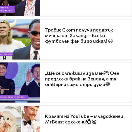
Травис Скот получи подарък
мечта от Холанд — всеки
футболен фен би го искал! 🤩
„Ще се омъжиш ли за мен?“: Фен
предложи брак на Зендая, а тя
отвърна само с три думи😅
Кралят на YouTube – младоженец:
MrBeast се ожени!💍🥰