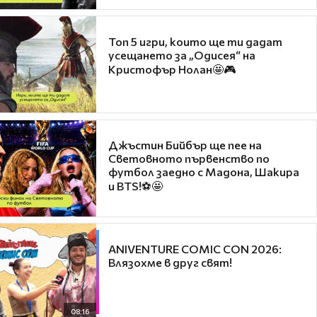
Топ 5 игри, които ще ти дадат
усещането за „Одисея“ на
Кристофър Нолан🤩🎮
Джъстин Бийбър ще пее на
Световното първенство по
футбол заедно с Мадона, Шакира
и BTS!⚽🤩
ANIVENTURE COMIC CON 2026:
Влязохме в друг свят!
08:16