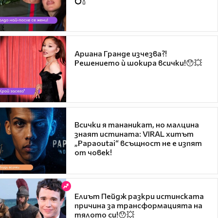
💍🍾
Ариана Гранде изчезва?!
Решението ѝ шокира всички!😯💥
Всички я тананикат, но малцина
знаят истината: VIRAL хитът
„Papaoutai“ всъщност не е изпят
от човек!
Елиът Пейдж разкри истинската
причина за трансформацията на
тялото си!😯💥