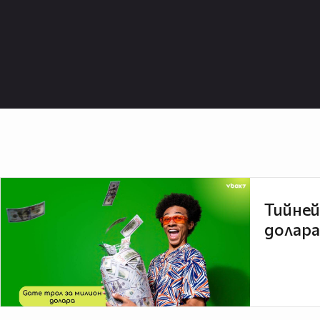
Тийней
долара