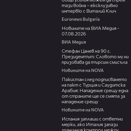
тази война – ексклузивно
интервю с Виталий Клич
Euronews Bulgaria
19:32
Новините на ВИА Медия -
07.08.2026
ВИА Медия
02:02
Стефан Цанев на 90 г.
Президентът: Словото му ни
призовава да търсим смисъла
Новините на NOVA
00:54
Пакистан след подписването
на пакт с Турция и Саудитска
Арабия: Нападение срещу една
от страните ще се смята за
нападение срещу
Новините на NOVA
00:41
Испания заплаши с ответни
мерки, ако Италия запази
граничния контрол между