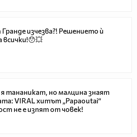
 Гранде изчезва?! Решението ѝ
 всички!😯💥
 я тананикат, но малцина знаят
та: VIRAL хитът „Papaoutai“
ст не е изпят от човек!