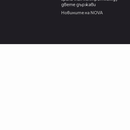
двете държави
Новините на NOVA