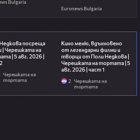
ews Bulgaria
Euronews Bulgaria
13:03
15:39
 Недкова посреща
Кино меню, вдъхновено
 | Черешката на
от легендарни филми и
та | 5 авг. 2026 |
творци от Поли Недкова |
2
Черешката на тортата | 5
авг. 2026 | част 1
Черешката на
тортата
2
Черешката на
тортата