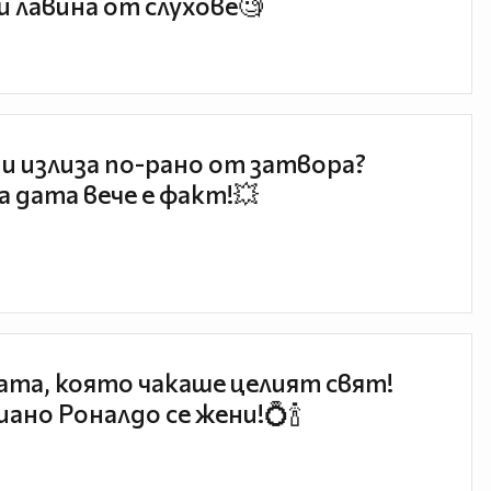
и лавина от слухове🧐
и излиза по-рано от затвора?
 дата вече е факт!💥
та, която чакаше целият свят!
ано Роналдо се жени!💍🍾