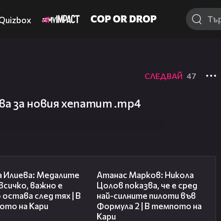
Quizbox
СЛЕДВАЙ
47
ва за новия хепатит .mp4
14:33
18:25
а Илиева: Медалите
Атанас Марков: Никола
 всичко, важно е
Цолов показва, че е сред
 остава след тях | В
най-силните пилоти във
ото на Кари
Формула 2 | В темпото на
Кари