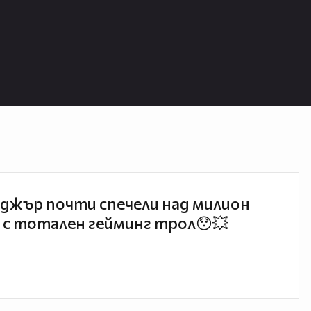
джър почти спечели над милион
 с тотален гейминг трол😯💥