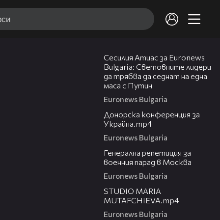
12:02
Сесилия Атиас за Euronews
Bulgaria: Световните лидери
да трябва да седнат на една
маса с Путин
Euronews Bulgaria
02:50
Донорска конференция за
Украйна.mp4
Euronews Bulgaria
01:34
Генерална репетиция за
военния парад в Москва
Euronews Bulgaria
06:31
STUDIO MARIA
MUTAFCHIEVA.mp4
Euronews Bulgaria
00:56