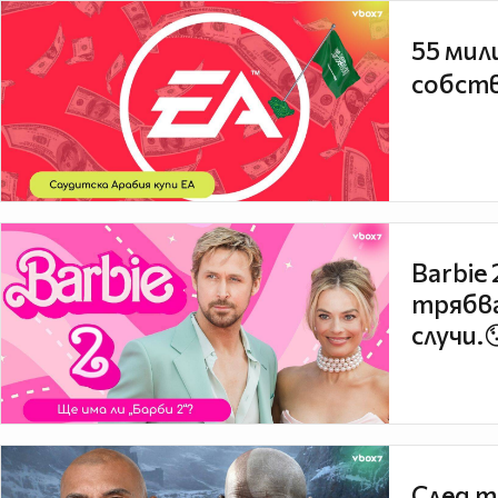
55 мил
собств
Barbie
трябва
случи.
След т