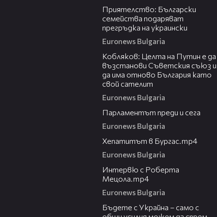
Приятелство: Български
семейства подаряват
прегръдка на украински
Euronews Bulgaria
09:02
Кобляков: Целта на Путин е да
възстанови Съветския съюз и
да има отново България като
свой сателит
Euronews Bulgaria
07:05
Парламентът преди и сега
Euronews Bulgaria
05:24
Хепатитът в Бургас.mp4
Euronews Bulgaria
04:12
Интервю с Роберта
Мецола.mp4
Euronews Bulgaria
10:49
Бъдете с Украйна – само с
общи усилия можем да спрем