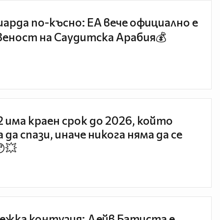
иарда по-късно: EA вече официално е
еност на Саудитска Арабия💰
 2 има краен срок до 2026, който
 да спази, иначе никога няма да се
😯💥
ежка контузия: Дейв Батиста е