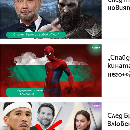
новият
„Спайд
кината
него👀
След Б
влюбен