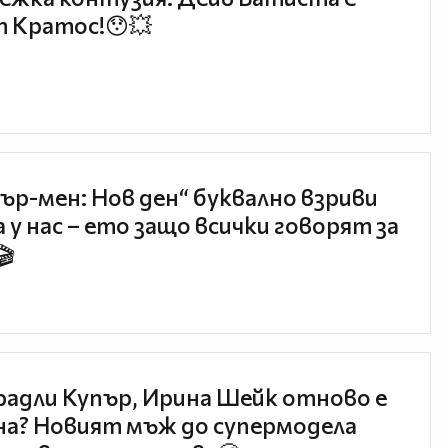
 Кратос!😯💥
ър-мен: Нов ден“ буквално взриви
 у нас – ето защо всички говорят за
🎬
радли Купър, Ирина Шейк отново е
а? Новият мъж до супермодела