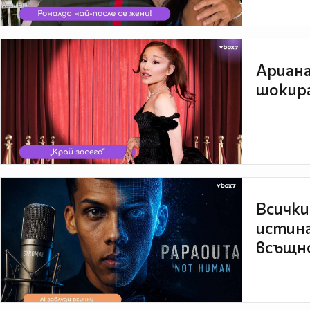
Ариана
шокира
Всички
истина
всъщно