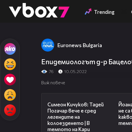
Member of
👾
Trending
Euronews Bulgaria
Епидемиологът д-р Бацело
76
10.05.2022
Виж повече
11:23
Симеон Кичуков: Тадей
Йоан
Погачар вече е сред
не са
легендите на
какво
колоезденето | В
темп
темпото на Кари