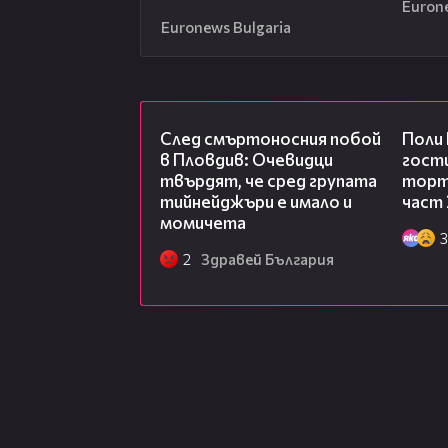
Euron
Euronews Bulgaria
09:32
След смъртоносния побой
Поли
в Пловдив: Очевидци
гости
твърдят, че сред групата
торта
тийнейджъри е имало и
част 
момичета
3
2
Здравей България