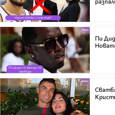
разпал
Пи Дид
Новата
Сватба
Кристи