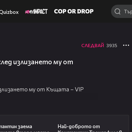
Quizbox
СЛЕДВАЙ
3935
след излизането му от
злизането му от Къщата – VIP
07:57
04:59
тантин заема
Най-доброто от