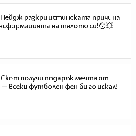
Пейдж разкри истинската причина
нсформацията на тялото си!😯💥
 Скот получи подарък мечта от
 — всеки футболен фен би го искал!