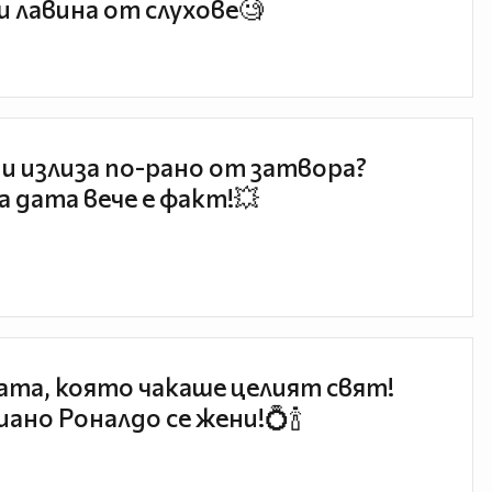
и лавина от слухове🧐
и излиза по-рано от затвора?
 дата вече е факт!💥
та, която чакаше целият свят!
ано Роналдо се жени!💍🍾