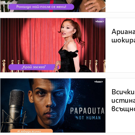
Ариана
шокира
Всички
истина
всъщно