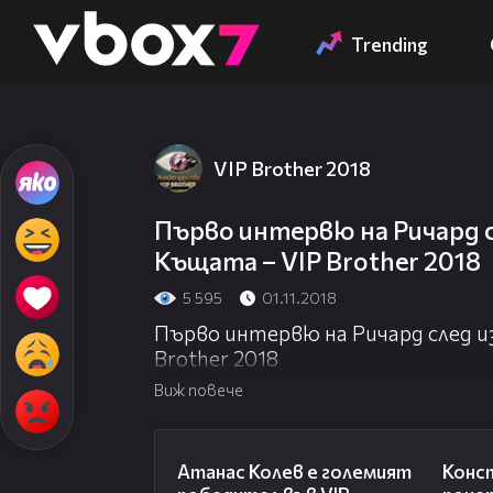
Member of
👾
Trending
VIP Brother 2018
Първо интервю на Ричард 
Къщата – VIP Brother 2018
5 595
01.11.2018
Първо интервю на Ричард след и
Brother 2018
Виж повече
06:03
Атанас Колев е големият
Конс