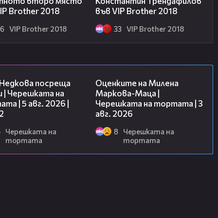
тното второ място
Константин Трендафилов
IP Brother 2018
във VIP Brother 2018
26
VIP Brother 2018
33
VIP Brother 2018
13:03
14:06
 Недкова посреща
Оценките на Милена
 | Черешката на
Маркова-Маца |
та | 5 авг. 2026 |
Черешката на тортата | 3
2
авг. 2026
4
Черешката на
8
Черешката на
тортата
тортата