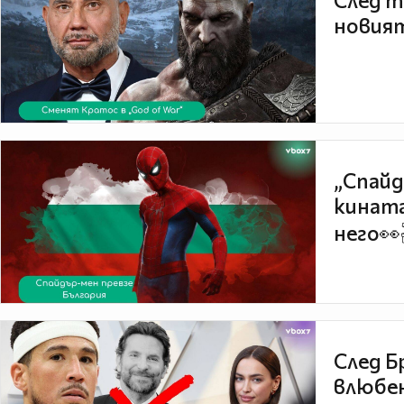
След т
новият
„Спайд
кината
него👀
След Б
влюбен