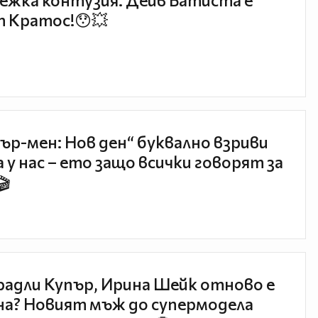
ежка контузия: Дейв Батиста е
 Кратос!😯💥
ър-мен: Нов ден“ буквално взриви
 у нас – ето защо всички говорят за
🎬
радли Купър, Ирина Шейк отново е
а? Новият мъж до супермодела