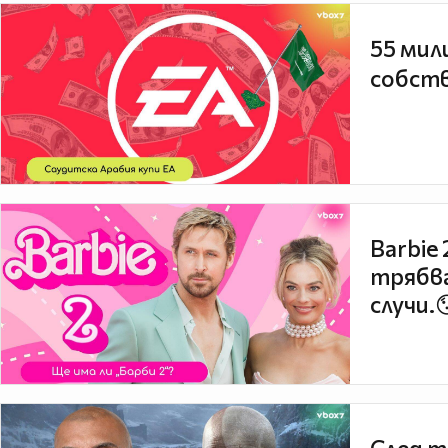
55 мил
собств
Barbie
трябва
случи.