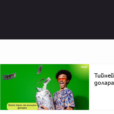
Тийней
долара