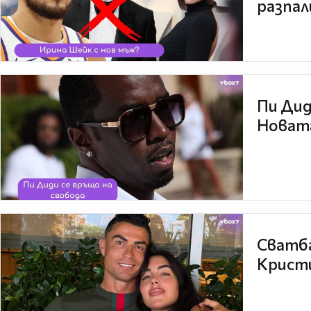
разпал
Пи Дид
Новата
Сватба
Кристи