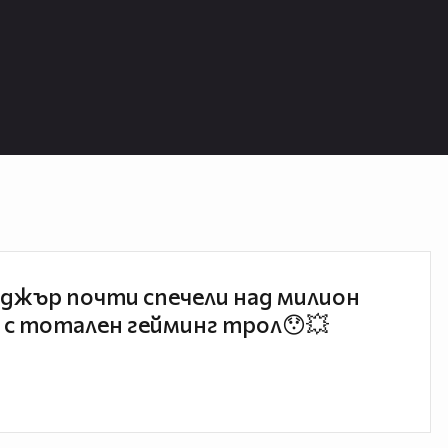
джър почти спечели над милион
 с тотален гейминг трол😯💥