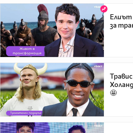
Елиът 
за тра
Травис
Холанд
🤩