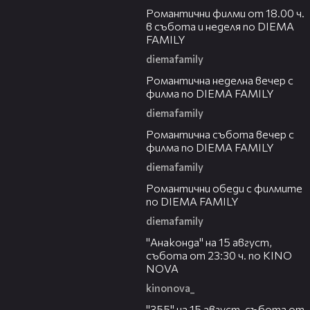
Романтични филми от 18.00 ч.
в събота и неделя по DIEMA
FAMILY
diemafamily
00:21
Романтичнa неделна вечер с
филма по DIEMA FAMILY
diemafamily
00:20
Романтичнa събота вечер с
филма по DIEMA FAMILY
diemafamily
00:32
Романтични обеди с филмите
по DIEMA FAMILY
diemafamily
00:30
"Анаконда" на 15 август,
събота от 23:30 ч. по KINO
NOVA
kinonova_
00:31
"355" на 15 август, събота от