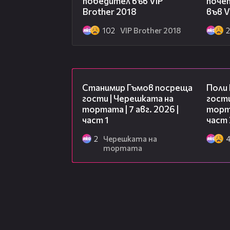
победител във VIP
поче
Brother 2018
във V
102
VIP Brother 2018
16:22
Станимир Гъмов посреща
Поли
гости | Черешката на
гости
тортата | 7 авг. 2026 |
торта
част 1
част 
2
Черешката на
тортата