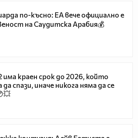
иарда по-късно: EA вече официално е
еност на Саудитска Арабия💰
 2 има краен срок до 2026, който
 да спази, иначе никога няма да се
😯💥