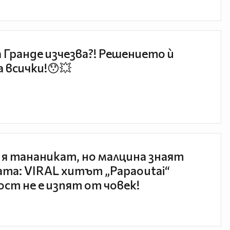
 Гранде изчезва?! Решението ѝ
 всички!😯💥
 я тананикат, но малцина знаят
та: VIRAL хитът „Papaoutai“
ст не е изпят от човек!