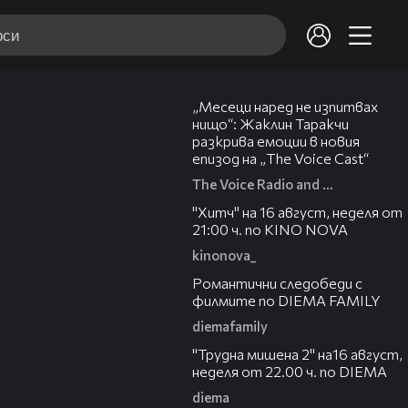
01:13:23
„Месеци наред не изпитвах
нищо“: Жаклин Таракчи
разкрива емоции в новия
епизод на „The Voice Cast“
The Voice Radio and TV Bulgaria
00:30
"Хитч" на 16 август, неделя от
21:00 ч. по KINO NOVA
kinonova_
00:31
Романтични следобеди с
филмите по DIEMA FAMILY
diemafamily
00:31
"Трудна мишена 2" на16 август,
неделя от 22.00 ч. по DIEMA
diema
00:36