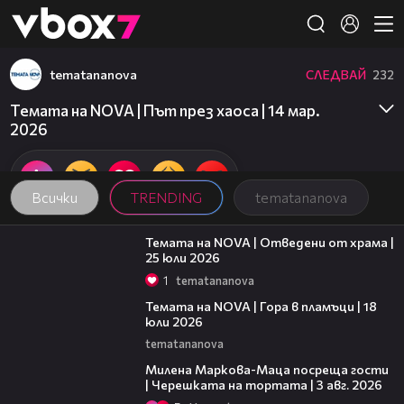
Member of
👾
tematananova
СЛЕДВАЙ
232
Темата на NOVA | Път през хаоса | 14 мар.
2026
Всички
TRENDING
tematananova
15:31
Темата на NOVA | Отведени от храма |
25 юли 2026
1
tematananova
15:31
Темата на NOVA | Гора в пламъци | 18
юли 2026
tematananova
20:17
Милена Маркова-Маца посреща гости
| Черешката на тортата | 3 авг. 2026