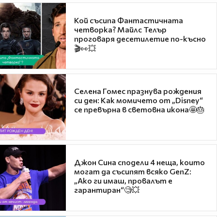
Кой съсипа Фантастичната
четворка? Майлс Телър
проговаря десетилетие по-късно
🎬👀💥
Селена Гомес празнува рождения
си ден: Как момичето от „Disney“
се превърна в световна икона🤩🎂
Джон Сина сподели 4 неща, които
могат да съсипят всяко GenZ:
„Ако ги имаш, провалът е
гарантиран“🧐💥