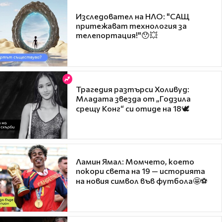
Изследовател на НЛО: "САЩ
притежават технология за
телепортация!"😯💥
Трагедия разтърси Холивуд:
Младата звезда от „Годзила
срещу Конг“ си отиде на 18🕊️
Ламин Ямал: Момчето, което
покори света на 19 — историята
на новия символ във футбола🤩⚽