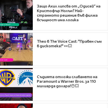
Защо Ахил липсва от „Одисей“ на
Кристофър Нолън? Най-
странното решение във филма
всъщност има логика
Theo в The Voice Cast: "Правен съм
в дискотека!" 👀💥
Съдията отложи сливането на
Paramount и Warner Bros. за 110
милиарда долара!😯💥