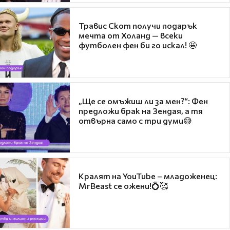
Травис Скот получи подарък
мечта от Холанд — всеки
футболен фен би го искал! 🤩
„Ще се омъжиш ли за мен?“: Фен
предложи брак на Зендая, а тя
отвърна само с три думи😅
Кралят на YouTube – младоженец:
MrBeast се ожени!💍🥰