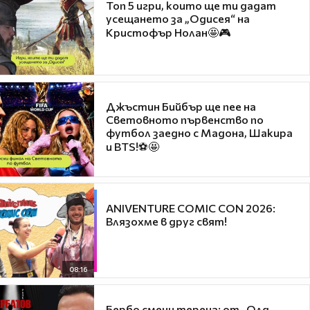
Топ 5 игри, които ще ти дадат
усещането за „Одисея“ на
Кристофър Нолан🤩🎮
Джъстин Бийбър ще пее на
Световното първенство по
футбол заедно с Мадона, Шакира
и BTS!⚽🤩
ANIVENTURE COMIC CON 2026:
Влязохме в друг свят!
08:16
Бербо смени терена: от „Олд