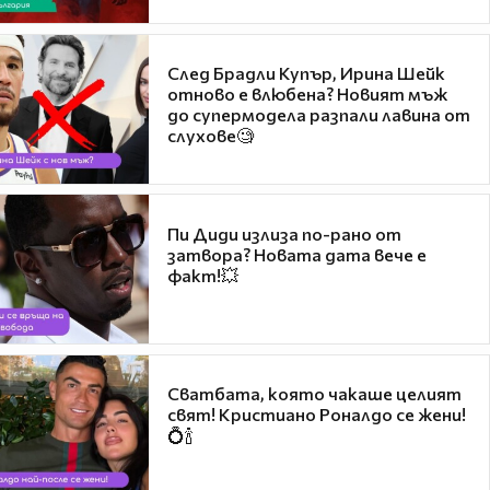
След Брадли Купър, Ирина Шейк
отново е влюбена? Новият мъж
до супермодела разпали лавина от
слухове🧐
Пи Диди излиза по-рано от
затвора? Новата дата вече е
факт!💥
Сватбата, която чакаше целият
свят! Кристиано Роналдо се жени!
💍🍾