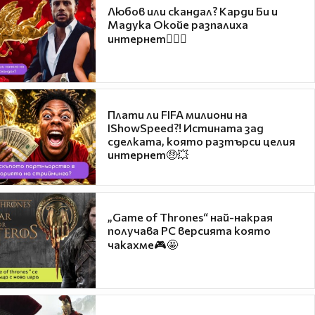
Любов или скандал? Карди Би и
Мадука Окойе разпалиха
интернет❤️‍🔥🔥
Плати ли FIFA милиони на
IShowSpeed?! Истината зад
сделката, която разтърси целия
интернет🤑💥
„Game of Thrones“ най-накрая
получава PC версията която
чакахме🎮🤩