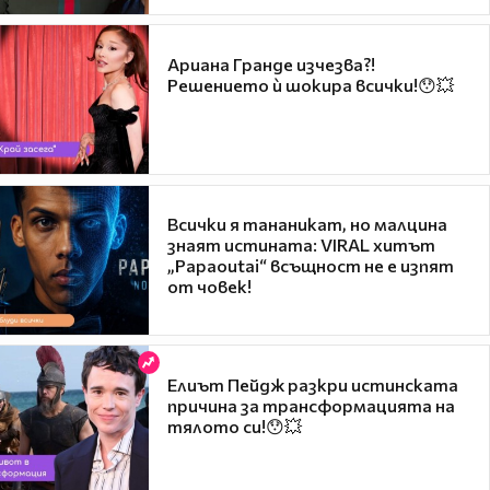
Ариана Гранде изчезва?!
Решението ѝ шокира всички!😯💥
Всички я тананикат, но малцина
знаят истината: VIRAL хитът
„Papaoutai“ всъщност не е изпят
от човек!
Елиът Пейдж разкри истинската
причина за трансформацията на
тялото си!😯💥