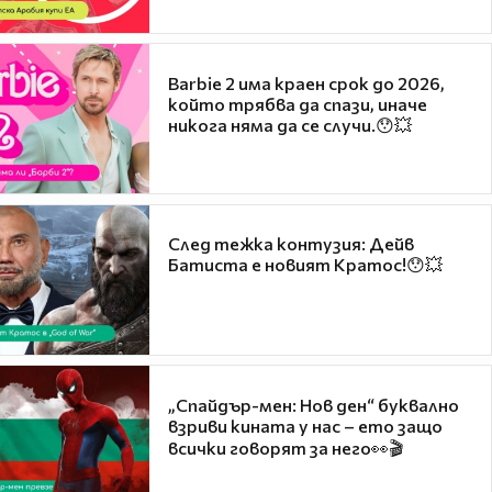
Barbie 2 има краен срок до 2026,
който трябва да спази, иначе
никога няма да се случи.😯💥
След тежка контузия: Дейв
Батиста е новият Кратос!😯💥
„Спайдър-мен: Нов ден“ буквално
взриви кината у нас – ето защо
всички говорят за него👀🎬