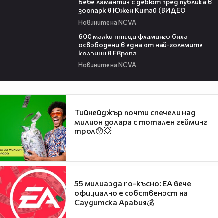
Бебе ламантин с дебют пред публика в
зоопарк в Южен Китай (ВИДЕО
Новините на NOVA
06:25
600 малки птици фламинго бяха
освободени в една от най-големите
колонии в Европа
Новините на NOVA
Тийнейджър почти спечели над
милион долара с тотален гейминг
трол😯💥
55 милиарда по-късно: EA вече
официално е собственост на
Саудитска Арабия💰