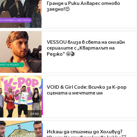
Гранде и Рики Алварес отново
заедно!😍
VESSOU влиза в света на онлайн
сериалите с „Кварталът на
Реджо“ 🤩🎬
VOID & Girl Code: Всичко за K-pop
сцената и мечтите им
07:50
Искаш да стигнеш до Холивуд?