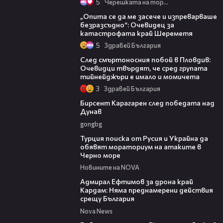
5
Черешката на тортата
06:38
„Опита се да ме засече и изпреварваше
безразсъдно“: Очевидец за
катастрофата край Шереметя
5
Здравей България
09:32
След смъртоносния побой в Пловдив:
Очевидци твърдят, че сред групата
тийнейджъри е имало и момичета
3
Здравей България
02:39
Бирсент Карагарен след победата над
Дунав
gongbg
03:02
Турция поиска от Русия и Украйна да
обявят мораториум на атаките в
Черно море
Новините на NOVA
01:48
Адмирал Ефтимов за дрона край
Кардам: Няма преднамерени действия
срещу България
Nova News
00:50