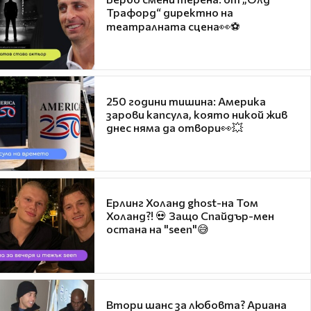
Трафорд“ директно на
театралната сцена👀⚽
250 години тишина: Америка
зарови капсула, която никой жив
днес няма да отвори👀💥
Ерлинг Холанд ghost-на Том
Холанд?! 💀 Защо Спайдър-мен
остана на "seen"😅
Втори шанс за любовта? Ариана