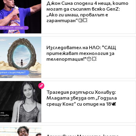
Джон Сина сподели 4 неща, които
могат да съсипят всяко GenZ:
„Ако ги имаш, провалът е
гарантиран“🧐💥
Изследовател на НЛО: "САЩ
притежават технология за
телепортация!"😯💥
Трагедия разтърси Холивуд:
Младата звезда от „Годзила
срещу Конг“ си отиде на 18🕊️