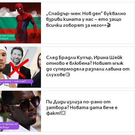
„Спайдър-мен: Нов ден“ буквално
взриви кината у нас – ето защо
всички говорят за него👀🎬
След Брадли Купър, Ирина Шейк
отново е влюбена? Новият мъж
до супермодела разпали лавина от
слухове🧐
Пи Диди излиза по-рано от
затвора? Новата дата вече е
факт!💥