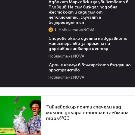
Адвокат Марковски за убийството в
Пловдив: Не съм виждал подобна
жестокост и садизъм от
непълнолетни, случаят е
безпрецедентен
1
Новините на NOVA
00:50
Спорове около идеята на Здравното
министерство за промяна на
държавния инвитро център
Новините на NOVA
07:30
Дрон е нахлул в българското въздушно
пространство
Новините на NOVA
Тийнейджър почти спечели над
милион долара с тотален гейминг
трол😯💥