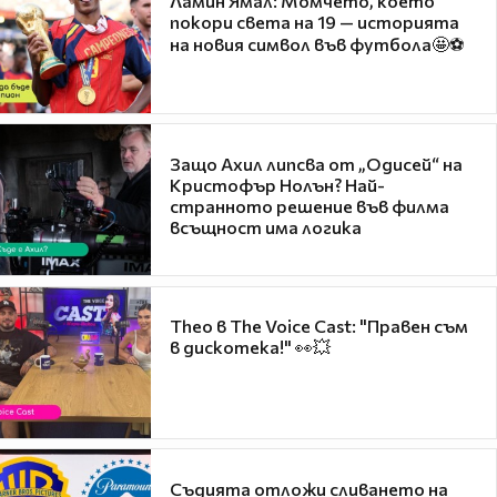
Ламин Ямал: Момчето, което
покори света на 19 — историята
на новия символ във футбола🤩⚽
Защо Ахил липсва от „Одисей“ на
Кристофър Нолън? Най-
странното решение във филма
всъщност има логика
Theo в The Voice Cast: "Правен съм
в дискотека!" 👀💥
Съдията отложи сливането на