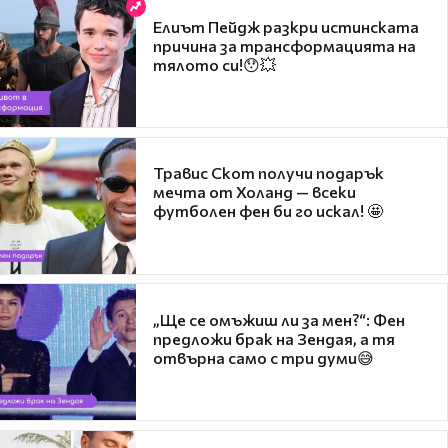
Елиът Пейдж разкри истинската
причина за трансформацията на
тялото си!😯💥
Травис Скот получи подарък
мечта от Холанд — всеки
футболен фен би го искал! 🤩
„Ще се омъжиш ли за мен?“: Фен
предложи брак на Зендая, а тя
отвърна само с три думи😅