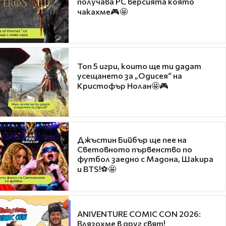
получава PC версията която
чакахме🎮🤩
Топ 5 игри, които ще ти дадат
усещането за „Одисея“ на
Кристофър Нолан🤩🎮
Джъстин Бийбър ще пее на
Световното първенство по
футбол заедно с Мадона, Шакира
и BTS!⚽🤩
ANIVENTURE COMIC CON 2026:
Влязохме в друг свят!