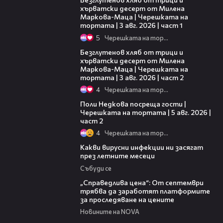
хърватски десерт от Милена
Маркова-Маца | Черешката на
тортата | 3 авг. 2026 | част 1
5
Черешката на тортата
15:35
Безглутенов хляб от трици и
хърватски десерт от Милена
Маркова-Маца | Черешката на
тортата | 3 авг. 2026 | част 2
4
Черешката на тортата
13:03
Поли Недкова посреща гости |
Черешката на тортата | 5 авг. 2026 |
част 2
4
Черешката на тортата
03:37
Какви вирусни инфекции ни засягат
през летните месеци
Събуди се
03:12
„Справедлива цена“: От септември
трябва да заработят платформите
за проследяване на цените
Новините на NOVA
01:06