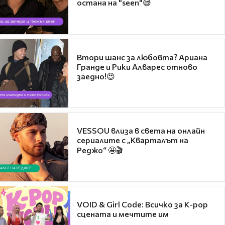
остана на "seen"😅
Втори шанс за любовта? Ариана
Гранде и Рики Алварес отново
заедно!😍
VESSOU влиза в света на онлайн
сериалите с „Кварталът на
Реджо“ 🤩🎬
VOID & Girl Code: Всичко за K-pop
сцената и мечтите им