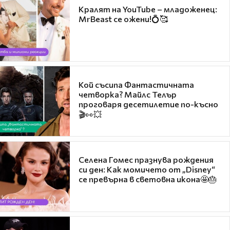
Кралят на YouTube – младоженец:
MrBeast се ожени!💍🥰
Кой съсипа Фантастичната
четворка? Майлс Телър
проговаря десетилетие по-късно
🎬👀💥
Селена Гомес празнува рождения
си ден: Как момичето от „Disney“
се превърна в световна икона🤩🎂