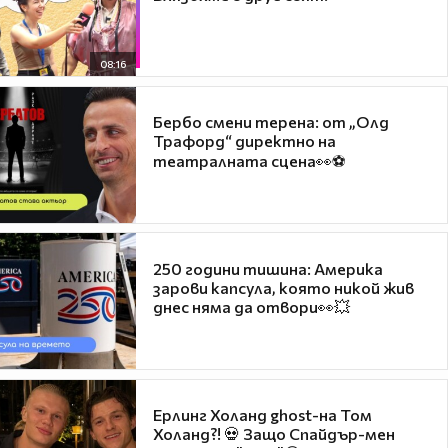
08:16
Бербо смени терена: от „Олд
Трафорд“ директно на
театралната сцена👀⚽
250 години тишина: Америка
зарови капсула, която никой жив
днес няма да отвори👀💥
Ерлинг Холанд ghost-на Том
Холанд?! 💀 Защо Спайдър-мен