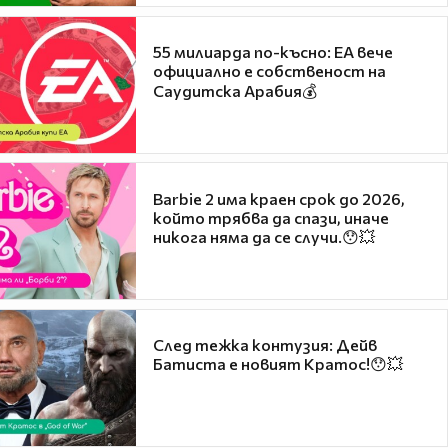
55 милиарда по-късно: EA вече
официално е собственост на
Саудитска Арабия💰
Barbie 2 има краен срок до 2026,
който трябва да спази, иначе
никога няма да се случи.😯💥
След тежка контузия: Дейв
Батиста е новият Кратос!😯💥