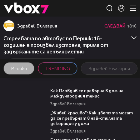
Member of
👾
Здравей България
СЛЕДВАЙ
1816
Стрелбата по автобус по Перник: 16-
годишен е произвел изстрела, трима от
задържаните са непълнолетни
Всички
TRENDING
Здравей България
03:09
Как Пловдив се превърна в дом на
международния тенис
Здравей България
04:11
„Живей красиво”: Как цветята могат
да се превърнат в най-стилната
декорация у дома
Здравей България
16:02
Безглутенов хляб от трици и