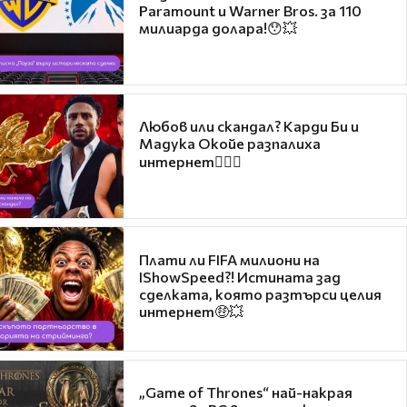
Paramount и Warner Bros. за 110
милиарда долара!😯💥
Любов или скандал? Карди Би и
Мадука Окойе разпалиха
интернет❤️‍🔥🔥
Плати ли FIFA милиони на
IShowSpeed?! Истината зад
сделката, която разтърси целия
интернет🤑💥
„Game of Thrones“ най-накрая