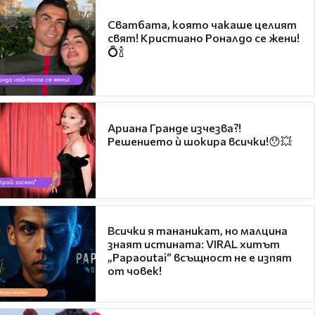
Сватбата, която чакаше целият
свят! Кристиано Роналдо се жени!
💍🍾
Ариана Гранде изчезва?!
Решението ѝ шокира всички!😯💥
Всички я тананикат, но малцина
знаят истината: VIRAL хитът
„Papaoutai“ всъщност не е изпят
от човек!