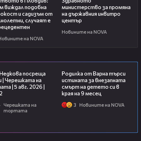
ството в Пловдив:
Здравното
ъм виждал подобна
министерство за промяна
окост и садизъм от
на държавния инвитро
нолетни, случаят е
център
рецедентен
Новините на NOVA
Новините на NOVA
13:03
03:09
 Недкова посреща
Родилка от Варна търси
 | Черешката на
истината за внезапната
та | 5 авг. 2026 |
смърт на детето си в
2
края на 9 месец
4
Черешката на
3
Новините на NOVA
тортата