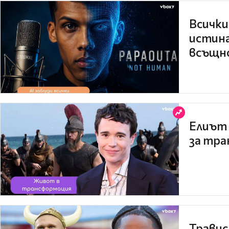
Всички
истина
всъщно
Елиът 
за тра
Травис