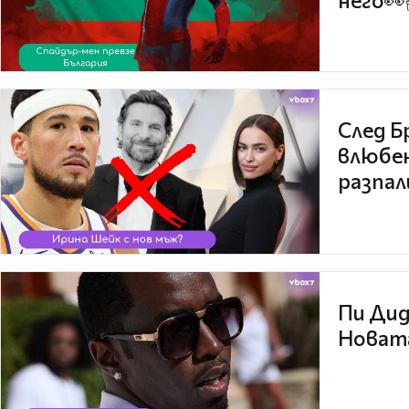
него👀
След Б
влюбен
разпал
Пи Дид
Новата