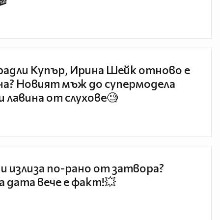
🎬
радли Купър, Ирина Шейк отново е
а? Новият мъж до супермодела
и лавина от слухове🧐
и излиза по-рано от затвора?
 дата вече е факт!💥