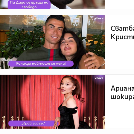
Сватба
Кристи
Ариана
шокира