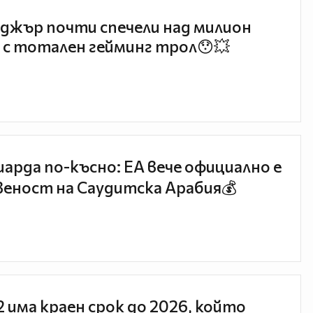
джър почти спечели над милион
 с тотален гейминг трол😯💥
иарда по-късно: EA вече официално е
еност на Саудитска Арабия💰
 2 има краен срок до 2026, който