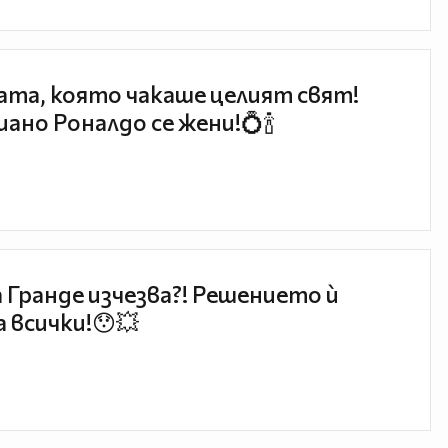
та, която чакаше целият свят!
ано Роналдо се жени!💍🍾
 Гранде изчезва?! Решението ѝ
 всички!😯💥