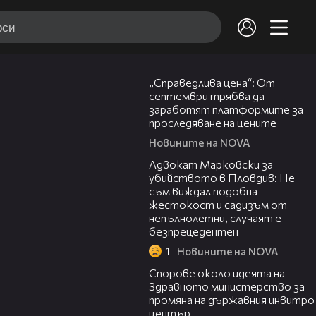
03:12
„Справедлива цена“: От
септември трябва да
заработят платформите за
проследяване на цените
Новините на NOVA
01:06
Адвокат Марковски за
убийството в Пловдив: Не
съм виждал подобна
жестокост и садизъм от
непълнолетни, случаят е
безпрецедентен
1
Новините на NOVA
00:50
Спорове около идеята на
Здравното министерство за
промяна на държавния инвитро
център