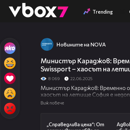
Member of
👾
Trending
Новините на NOVA
Министър Караджов: Врем
Swissport – хаосът на лет
8 069
22.06.2025
Министър Караджов: Временно от
хаосът на летище София е недо
Виж повече
03:12
„Справедлива цена“: От
Адво