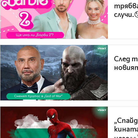
трябва
случи.
След т
новият
„Спайд
кината