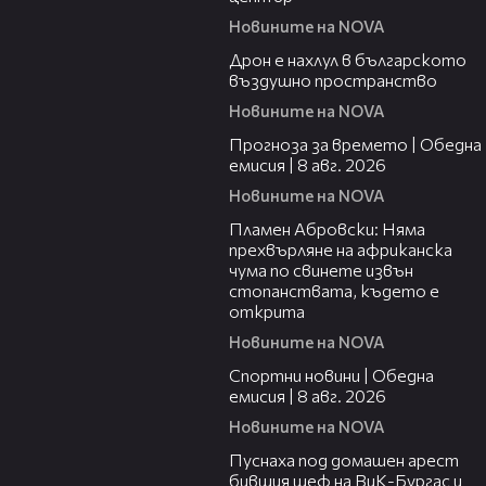
Новините на NOVA
07:30
Дрон е нахлул в българското
въздушно пространство
Новините на NOVA
02:03
Прогноза за времето | Обедна
емисия | 8 авг. 2026
Новините на NOVA
01:19
Пламен Абровски: Няма
прехвърляне на африканска
чума по свинете извън
стопанствата, където е
открита
Новините на NOVA
03:31
Спортни новини | Обедна
емисия | 8 aвг. 2026
Новините на NOVA
00:34
Пуснаха под домашен арест
бившия шеф на ВиК-Бургас и