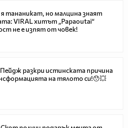
 я тананикат, но малцина знаят
та: VIRAL хитът „Papaoutai“
ст не е изпят от човек!
Пейдж разкри истинската причина
нсформацията на тялото си!😯💥
 Скот получи подарък мечта от