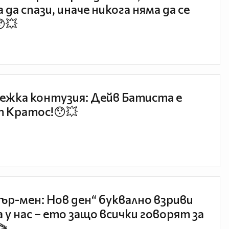
 да спази, иначе никога няма да се
😯💥
ежка контузия: Дейв Батиста е
 Кратос!😯💥
ър-мен: Нов ден“ буквално взриви
 у нас – ето защо всички говорят за