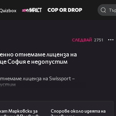
Quizbox
СЛЕДВАЙ
2751
енно отнемаме лиценза на
ище София е недопустим
немаме лиценза на Swissport –
пустим
01:06
00:50
кат Марковски за
Спорове около идеята на