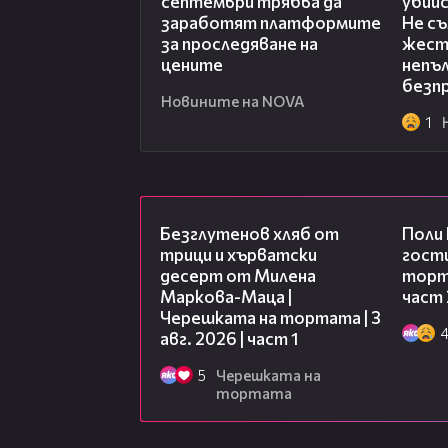
септември трябва да
убий
заработят платформите
Не с
за проследяване на
жест
цените
непъл
безп
Новините на NOVA
1
16:02
Безглутенов хляб от
Поли
трици и хърватски
гости
десерт от Милена
торта
Маркова-Маца |
част 
Черешката на тортата | 3
авг. 2026 | част 1
5
Черешката на
тортата