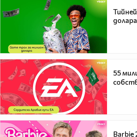
Тийней
долара
55 мил
собств
Barbie