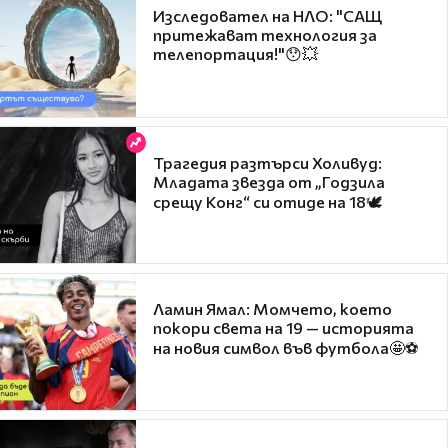
Изследовател на НЛО: "САЩ
притежават технология за
телепортация!"😯💥
Трагедия разтърси Холивуд:
Младата звезда от „Годзила
срещу Конг“ си отиде на 18🕊️
Ламин Ямал: Момчето, което
покори света на 19 — историята
на новия символ във футбола🤩⚽