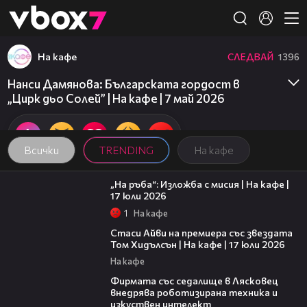
Member of
👾
На кафе
СЛЕДВАЙ
1396
Нанси Дамянова: Българската гордост в
„Цирк дьо Солей” | На кафе | 7 май 2026
Всички
TRENDING
На кафе
09:09
„На ръба“: Изложба с мисия | На кафе |
17 юли 2026
1
На кафе
02:58
Стаси Айви на премиера със звездата
Том Хидълсън | На кафе | 17 юли 2026
На кафе
00:06
Фирмата със седалище в Лясковец
внедрява роботизирана техника и
изкуствен интелект