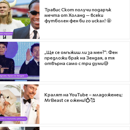
Травис Скот получи подарък
мечта от Холанд — всеки
футболен фен би го искал! 🤩
„Ще се омъжиш ли за мен?“: Фен
предложи брак на Зендая, а тя
отвърна само с три думи😅
Кралят на YouTube – младоженец:
MrBeast се ожени!💍🥰