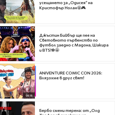
усещането за „Одисея“ на
Кристофър Нолан🤩🎮
Джъстин Бийбър ще пее на
Световното първенство по
футбол заедно с Мадона, Шакира
и BTS!⚽🤩
ANIVENTURE COMIC CON 2026:
Влязохме в друг свят!
08:16
Бербо смени терена: от „Олд