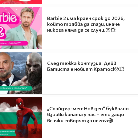
Barbie 2 има краен срок до 2026,
който трябва да спази, иначе
никога няма да се случи.😯💥
След тежка контузия: Дейв
Батиста е новият Кратос!😯💥
„Спайдър-мен: Нов ден“ буквално
взриви кината у нас – ето защо
всички говорят за него👀🎬