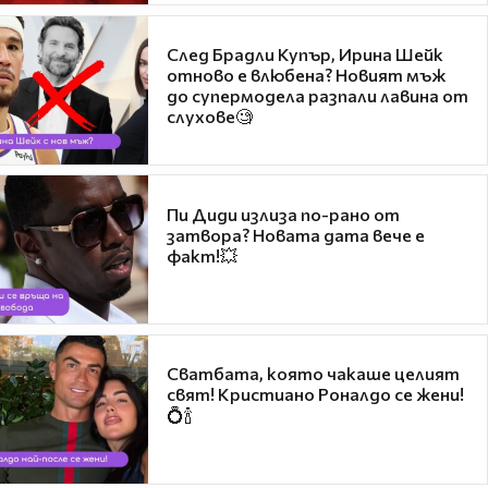
След Брадли Купър, Ирина Шейк
отново е влюбена? Новият мъж
до супермодела разпали лавина от
слухове🧐
Пи Диди излиза по-рано от
затвора? Новата дата вече е
факт!💥
Сватбата, която чакаше целият
свят! Кристиано Роналдо се жени!
💍🍾