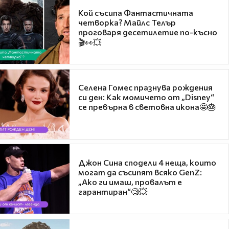
Кой съсипа Фантастичната
четворка? Майлс Телър
проговаря десетилетие по-късно
🎬👀💥
Селена Гомес празнува рождения
си ден: Как момичето от „Disney“
се превърна в световна икона🤩🎂
Джон Сина сподели 4 неща, които
могат да съсипят всяко GenZ:
„Ако ги имаш, провалът е
гарантиран“🧐💥