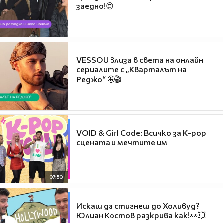
заедно!😍
VESSOU влиза в света на онлайн
сериалите с „Кварталът на
Реджо“ 🤩🎬
VOID & Girl Code: Всичко за K-pop
сцената и мечтите им
07:50
Искаш да стигнеш до Холивуд?
Юлиан Костов разкрива как!👀💥