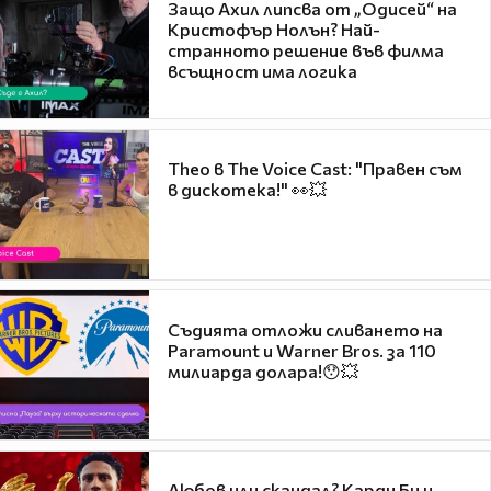
Защо Ахил липсва от „Одисей“ на
Кристофър Нолън? Най-
странното решение във филма
всъщност има логика
Theo в The Voice Cast: "Правен съм
в дискотека!" 👀💥
Съдията отложи сливането на
Paramount и Warner Bros. за 110
милиарда долара!😯💥
Любов или скандал? Карди Би и