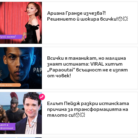
Ариана Гранде изчезва?!
Решението ѝ шокира всички!😯💥
Всички я тананикат, но малцина
знаят истината: VIRAL хитът
„Papaoutai“ всъщност не е изпят
от човек!
Елиът Пейдж разкри истинската
причина за трансформацията на
тялото си!😯💥