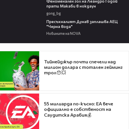
Феноменален гол на Леандро Годой
прати Макаби в нокдаун
gong_bg
03:51
Пресъхналият Дунав заплашва АЕЦ
"Черна вода"
Новините на NOVA
Тийнейджър почти спечели над
милион долара с тотален гейминг
трол😯💥
55 милиарда по-късно: EA вече
официално е собственост на
Саудитска Арабия💰