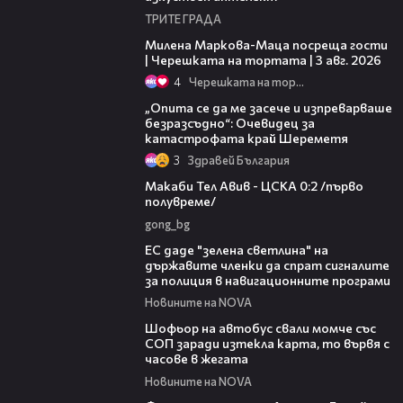
ТРИТЕ ГРАДА
20:17
Милена Маркова-Маца посреща гости
| Черешката на тортата | 3 авг. 2026
4
Черешката на тортата
06:38
„Опита се да ме засече и изпреварваше
безразсъдно“: Очевидец за
катастрофата край Шереметя
3
Здравей България
04:36
Макаби Тел Авив - ЦСКА 0:2 /първо
полувреме/
gong_bg
03:04
ЕС даде "зелена светлина" на
държавите членки да спрат сигналите
за полиция в навигационните програми
Новините на NOVA
03:35
Шофьор на автобус свали момче със
СОП заради изтекла карта, то вървя с
часове в жегата
Новините на NOVA
01:43