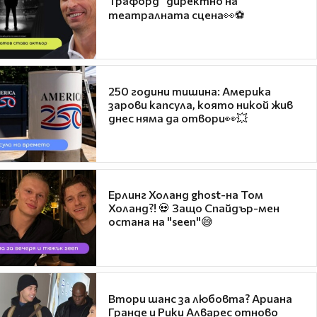
Трафорд“ директно на
театралната сцена👀⚽
250 години тишина: Америка
зарови капсула, която никой жив
днес няма да отвори👀💥
Ерлинг Холанд ghost-на Том
Холанд?! 💀 Защо Спайдър-мен
остана на "seen"😅
Втори шанс за любовта? Ариана
Гранде и Рики Алварес отново