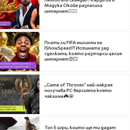
Мадука Окойе разпалиха
интернет❤️‍🔥🔥
Плати ли FIFA милиони на
IShowSpeed?! Истината зад
сделката, която разтърси целия
интернет🤑💥
„Game of Thrones“ най-накрая
получава PC версията която
чакахме🎮🤩
Топ 5 игри, които ще ти дадат