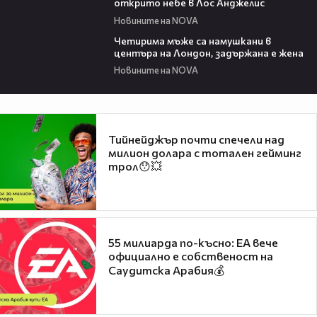
открито небе в Лос Анджелис
Новините на NOVA
00:39
Четирима мъже са намушкани в
центъра на Лондон, задържана е жена
Новините на NOVA
Тийнейджър почти спечели над
милион долара с тотален гейминг
трол😯💥
55 милиарда по-късно: EA вече
официално е собственост на
Саудитска Арабия💰