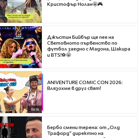
Кристофър Нолан🤩🎮
Джъстин Бийбър ще пее на
Световното първенство по
футбол заедно с Мадона, Шакира
и BTS!⚽🤩
ANIVENTURE COMIC CON 2026:
Влязохме в друг свят!
08:16
Бербо смени терена: от „Олд
Трафорд“ директно на