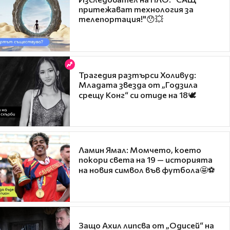
притежават технология за
телепортация!"😯💥
Трагедия разтърси Холивуд:
Младата звезда от „Годзила
срещу Конг“ си отиде на 18🕊️
Ламин Ямал: Момчето, което
покори света на 19 — историята
на новия символ във футбола🤩⚽
Защо Ахил липсва от „Одисей“ на