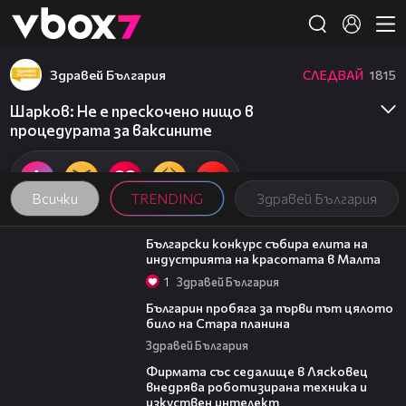
Member of
👾
Здравей България
СЛЕДВАЙ
1815
Шарков: Не е прескочено нищо в
процедурата за ваксините
Всички
TRENDING
Здравей България
05:25
Български конкурс събира елита на
индустрията на красотата в Малта
1
Здравей България
07:18
Българин пробяга за първи път цялото
било на Стара планина
Здравей България
00:06
Фирмата със седалище в Лясковец
внедрява роботизирана техника и
изкуствен интелект