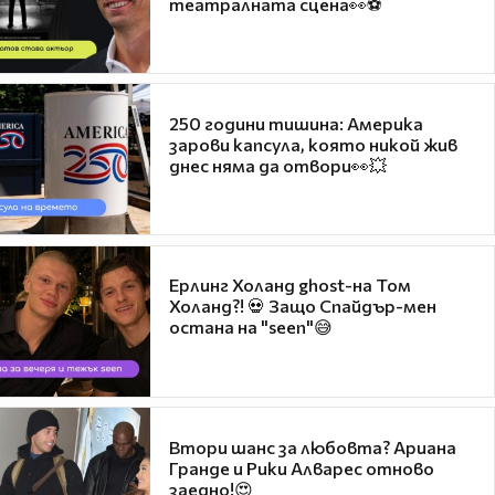
театралната сцена👀⚽
250 години тишина: Америка
зарови капсула, която никой жив
днес няма да отвори👀💥
Ерлинг Холанд ghost-на Том
Холанд?! 💀 Защо Спайдър-мен
остана на "seen"😅
Втори шанс за любовта? Ариана
Гранде и Рики Алварес отново
заедно!😍