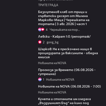
ТРИТЕ ГРАДА
16:02
Безглутенов хляб от трици и
хърватски десерт от Милена
Маркова-Маца | Черешката на
тортата | 3 авг. 2026 | част 1
4
Черешката на тортата
05:57
Левски - Кайрат 1:0 /репортаж/
2
gong_bg
02:03
Шарков: Не е прескочено нищо в
процедурата за ваксините - обедна
емисия
Новините на NOVA
01:47
Прогноза за времето (06.08.2026 -
сутрешна)
1
Новините на NOVA
05:35
Новините на NOVA (06.08.2026 - 7.00)
Новините на NOVA
00:51
Кучета и стопаните им гледаха
„Въздушният Бъд“ на кино под