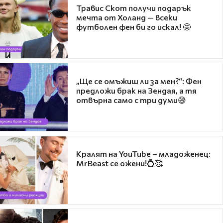
Травис Скот получи подарък
мечта от Холанд — всеки
футболен фен би го искал! 🤩
„Ще се омъжиш ли за мен?“: Фен
предложи брак на Зендая, а тя
отвърна само с три думи😅
Кралят на YouTube – младоженец:
MrBeast се ожени!💍🥰