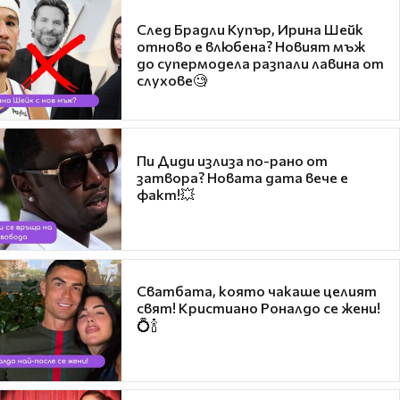
След Брадли Купър, Ирина Шейк
отново е влюбена? Новият мъж
до супермодела разпали лавина от
слухове🧐
Пи Диди излиза по-рано от
затвора? Новата дата вече е
факт!💥
Сватбата, която чакаше целият
свят! Кристиано Роналдо се жени!
💍🍾