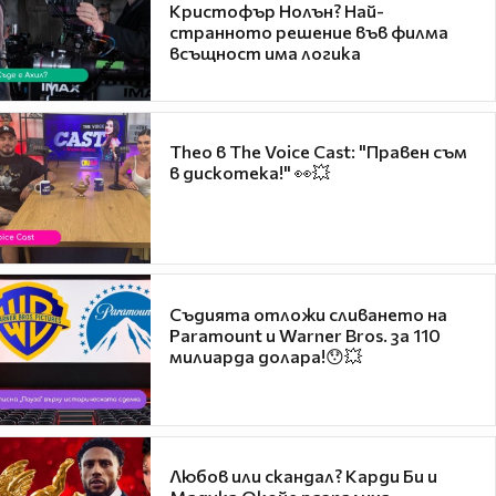
Кристофър Нолън? Най-
странното решение във филма
всъщност има логика
Theo в The Voice Cast: "Правен съм
в дискотека!" 👀💥
Съдията отложи сливането на
Paramount и Warner Bros. за 110
милиарда долара!😯💥
Любов или скандал? Карди Би и