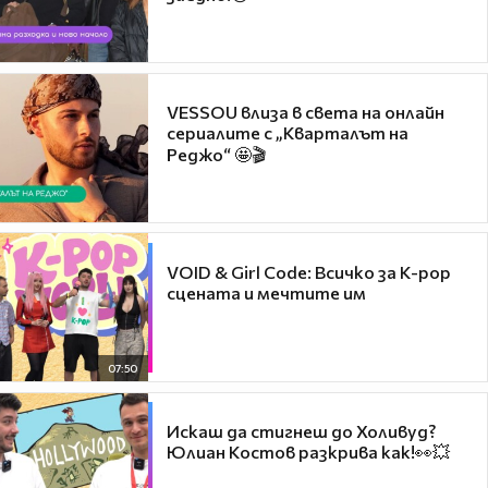
VESSOU влиза в света на онлайн
сериалите с „Кварталът на
Реджо“ 🤩🎬
VOID & Girl Code: Всичко за K-pop
сцената и мечтите им
07:50
Искаш да стигнеш до Холивуд?
Юлиан Костов разкрива как!👀💥