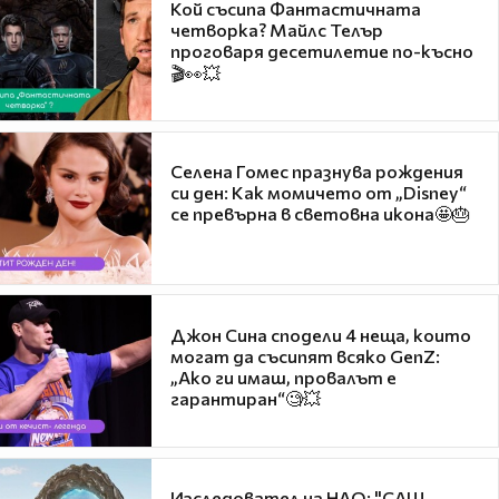
Кой съсипа Фантастичната
четворка? Майлс Телър
проговаря десетилетие по-късно
🎬👀💥
Селена Гомес празнува рождения
си ден: Как момичето от „Disney“
се превърна в световна икона🤩🎂
Джон Сина сподели 4 неща, които
могат да съсипят всяко GenZ:
„Ако ги имаш, провалът е
гарантиран“🧐💥
Изследовател на НЛО: "САЩ