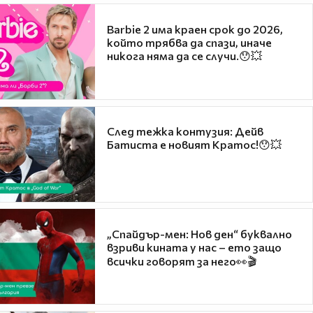
Barbie 2 има краен срок до 2026,
който трябва да спази, иначе
никога няма да се случи.😯💥
След тежка контузия: Дейв
Батиста е новият Кратос!😯💥
„Спайдър-мен: Нов ден“ буквално
взриви кината у нас – ето защо
всички говорят за него👀🎬