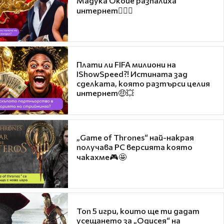
Мадука Окойе разпалиха
интернет❤️‍🔥🔥
Плати ли FIFA милиони на
IShowSpeed?! Истината зад
сделката, която разтърси целия
интернет🤑💥
„Game of Thrones“ най-накрая
получава PC версията която
чакахме🎮🤩
Топ 5 игри, които ще ти дадат
усещането за „Одисея“ на