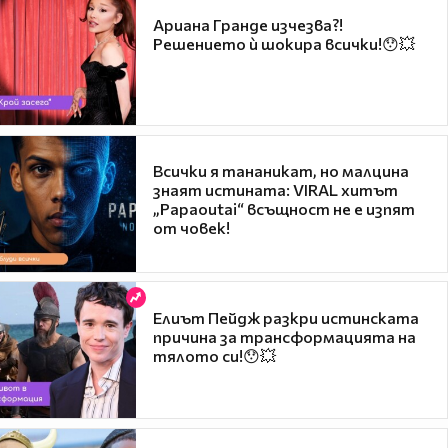
Ариана Гранде изчезва?!
Решението ѝ шокира всички!😯💥
Всички я тананикат, но малцина
знаят истината: VIRAL хитът
„Papaoutai“ всъщност не е изпят
от човек!
Елиът Пейдж разкри истинската
причина за трансформацията на
тялото си!😯💥