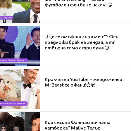
футболен фен би го искал! 🤩
„Ще се омъжиш ли за мен?“: Фен
предложи брак на Зендая, а тя
отвърна само с три думи😅
Кралят на YouTube – младоженец:
MrBeast се ожени!💍🥰
Кой съсипа Фантастичната
четворка? Майлс Телър