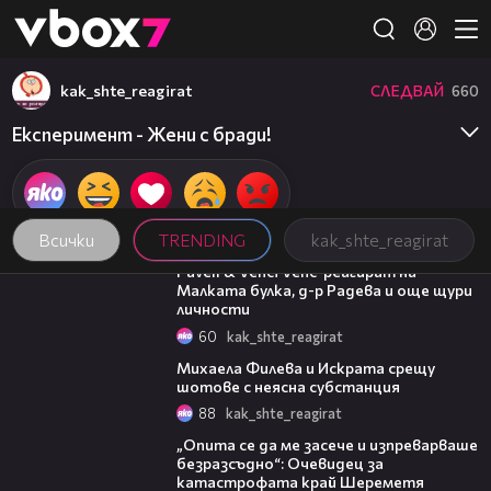
Member of
👾
kak_shte_reagirat
СЛЕДВАЙ
660
Експеримент - Жени с бради!
Всички
TRENDING
kak_shte_reagirat
03:07
Pavell & Venci Venc' реагират на
Малката булка, д-р Радева и още щури
личности
60
kak_shte_reagirat
05:47
Михаела Филева и Искрата срещу
шотове с неясна субстанция
88
kak_shte_reagirat
06:38
„Опита се да ме засече и изпреварваше
безразсъдно“: Очевидец за
катастрофата край Шереметя