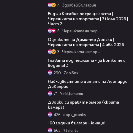
4
Здравей България
16:45
Енджи Касабие посреща гости |
Черешката на тортата | 31 юли 2026 |
Част 2
6
Черешката на тортата
16:45
Оценките на Димитър Донски |
Черешката на тортата | 4 авг. 2026
3
Черешката на тортата
01:45
Главата под чешмата - за котките и
водата! :)
290
Zoo Box
01:38
Най-известните цитати на Леонардо
ДиКаприо
71
Уеб Цитати
01:51
Двойки си правят номера (скрита
камера)
426
oops_pranks
05:37
100 години българи - юнаци!
662
7talents
00:30