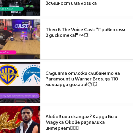
всъщност има логика
Theo в The Voice Cast: "Правен съм
в дискотека!" 👀💥
Съдията отложи сливането на
Paramount и Warner Bros. за 110
милиарда долара!😯💥
Любов или скандал? Карди Би и
Мадука Окойе разпалиха
интернет❤️‍🔥🔥