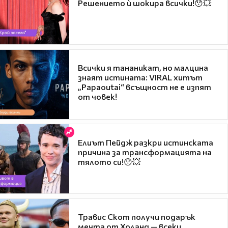
Решението ѝ шокира всички!😯💥
Всички я тананикат, но малцина
знаят истината: VIRAL хитът
„Papaoutai“ всъщност не е изпят
от човек!
Елиът Пейдж разкри истинската
причина за трансформацията на
тялото си!😯💥
Травис Скот получи подарък
мечта от Холанд — всеки