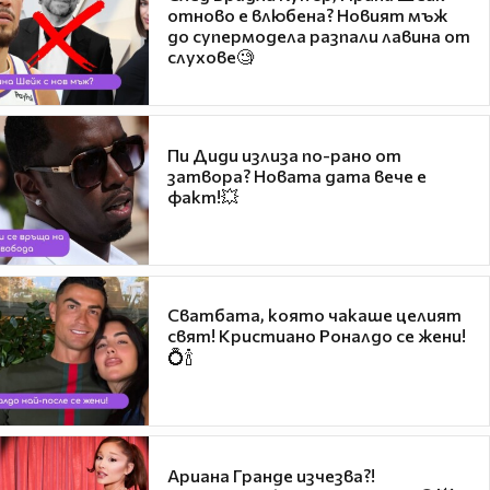
отново е влюбена? Новият мъж
до супермодела разпали лавина от
слухове🧐
Пи Диди излиза по-рано от
затвора? Новата дата вече е
факт!💥
Сватбата, която чакаше целият
свят! Кристиано Роналдо се жени!
💍🍾
Ариана Гранде изчезва?!