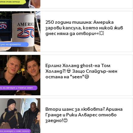
250 години тишина: Америка
зарови капсула, която никой жив
днес няма да отвори👀💥
Ерлинг Холанд ghost-на Том
Холанд?! 💀 Защо Спайдър-мен
остана на "seen"😅
Втори шанс за любовта? Ариана
Гранде и Рики Алварес отново
заедно!😍