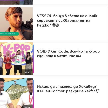
VESSOU влиза в света на онлайн
сериалите с „Кварталът на
Реджо“ 🤩🎬
VOID & Girl Code: Всичко за K-pop
сцената и мечтите им
07:50
Искаш да стигнеш до Холивуд?
Юлиан Костов разкрива как!👀💥
15:15