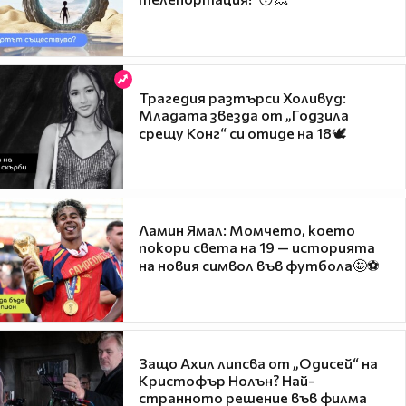
Трагедия разтърси Холивуд:
Младата звезда от „Годзила
срещу Конг“ си отиде на 18🕊️
Ламин Ямал: Момчето, което
покори света на 19 — историята
на новия символ във футбола🤩⚽
Защо Ахил липсва от „Одисей“ на
Кристофър Нолън? Най-
странното решение във филма