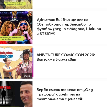
Джъстин Бийбър ще пее на
Световното първенство по
футбол заедно с Мадона, Шакира
и BTS!⚽🤩
ANIVENTURE COMIC CON 2026:
Влязохме в друг свят!
08:16
Бербо смени терена: от „Олд
Трафорд“ директно на
театралната сцена👀⚽