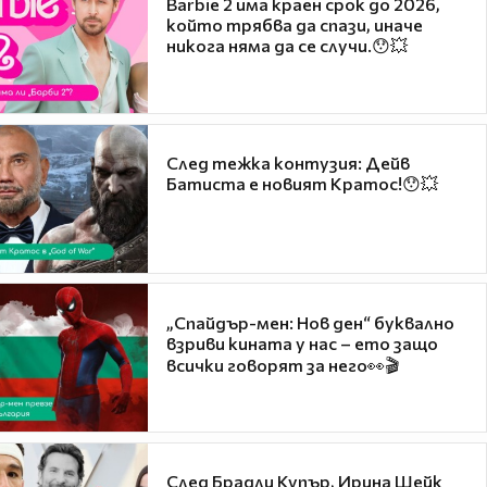
Barbie 2 има краен срок до 2026,
който трябва да спази, иначе
никога няма да се случи.😯💥
След тежка контузия: Дейв
Батиста е новият Кратос!😯💥
„Спайдър-мен: Нов ден“ буквално
взриви кината у нас – ето защо
всички говорят за него👀🎬
След Брадли Купър, Ирина Шейк