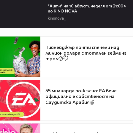
"Хитч" на 16 август, неделя от 21:00 ч.
по KINO NOVA
kinonova_
Тийнейджър почти спечели над
милион долара с тотален гейминг
трол😯💥
55 милиарда по-късно: EA вече
официално е собственост на
Саудитска Арабия💰