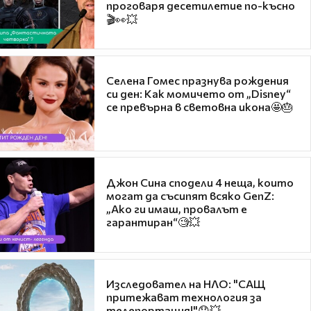
проговаря десетилетие по-късно
🎬👀💥
Селена Гомес празнува рождения
си ден: Как момичето от „Disney“
се превърна в световна икона🤩🎂
Джон Сина сподели 4 неща, които
могат да съсипят всяко GenZ:
„Ако ги имаш, провалът е
гарантиран“🧐💥
Изследовател на НЛО: "САЩ
притежават технология за
телепортация!"😯💥