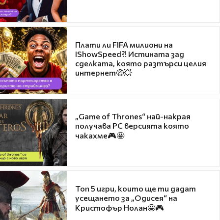
Плати ли FIFA милиони на
IShowSpeed?! Истината зад
сделката, която разтърси целия
интернет🤑💥
„Game of Thrones“ най-накрая
получава PC версията която
чакахме🎮🤩
Топ 5 игри, които ще ти дадат
усещането за „Одисея“ на
Кристофър Нолан🤩🎮