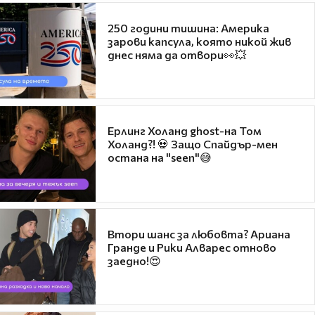
250 години тишина: Америка
зарови капсула, която никой жив
днес няма да отвори👀💥
Ерлинг Холанд ghost-на Том
Холанд?! 💀 Защо Спайдър-мен
остана на "seen"😅
Втори шанс за любовта? Ариана
Гранде и Рики Алварес отново
заедно!😍