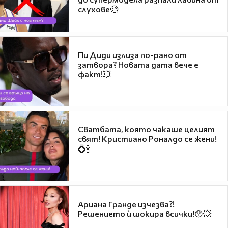
слухове🧐
Пи Диди излиза по-рано от
затвора? Новата дата вече е
факт!💥
Сватбата, която чакаше целият
свят! Кристиано Роналдо се жени!
💍🍾
Ариана Гранде изчезва?!
Решението ѝ шокира всички!😯💥