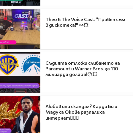
Theo в The Voice Cast: "Правен съм
в дискотека!" 👀💥
Съдията отложи сливането на
Paramount и Warner Bros. за 110
милиарда долара!😯💥
Любов или скандал? Карди Би и
Мадука Окойе разпалиха
интернет❤️‍🔥🔥