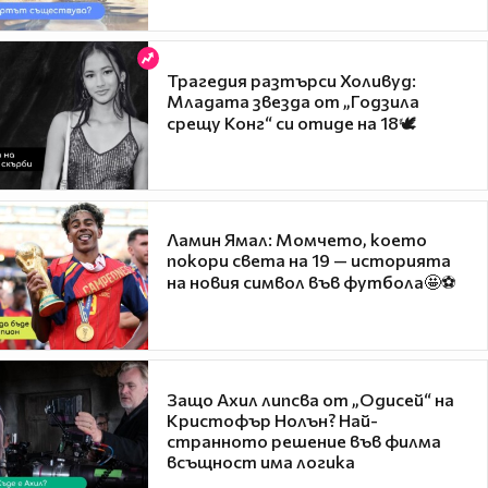
Трагедия разтърси Холивуд:
Младата звезда от „Годзила
срещу Конг“ си отиде на 18🕊️
Ламин Ямал: Момчето, което
покори света на 19 — историята
на новия символ във футбола🤩⚽
Защо Ахил липсва от „Одисей“ на
Кристофър Нолън? Най-
странното решение във филма
всъщност има логика