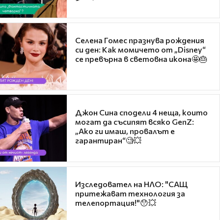
Селена Гомес празнува рождения
си ден: Как момичето от „Disney“
се превърна в световна икона🤩🎂
Джон Сина сподели 4 неща, които
могат да съсипят всяко GenZ:
„Ако ги имаш, провалът е
гарантиран“🧐💥
Изследовател на НЛО: "САЩ
притежават технология за
телепортация!"😯💥