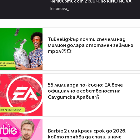
четвъртък от 21:00 ч. по KINO NOVA
kinonova_
Тийнейджър почти спечели над
милион долара с тотален гейминг
трол😯💥
55 милиарда по-късно: EA вече
официално е собственост на
Саудитска Арабия💰
Barbie 2 има краен срок до 2026,
който трябва да спази, иначе