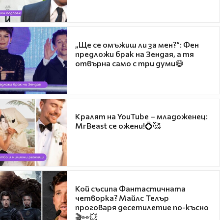
„Ще се омъжиш ли за мен?“: Фен
предложи брак на Зендая, а тя
отвърна само с три думи😅
Кралят на YouTube – младоженец:
MrBeast се ожени!💍🥰
Кой съсипа Фантастичната
четворка? Майлс Телър
проговаря десетилетие по-късно
🎬👀💥