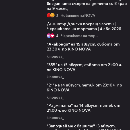
внезапната смърт на детето си в края
на 9 месец
3
Новините на NOVA
17:43
Димитър Донски посреща гости |
Черешката на тортата | 4 авг. 2026
4
Черешката на тортата
00:30
"Анаконда" на 15 август, събота от
23:30 ч. по KINO NOVA
kinonova_
00:31
"355" на 15 август, събота от 21:00 ч.
по KINO NOVA
kinonova_
00:29
"21" на 14 август, петък от 23:10 ч. по
KINO NOVA
kinonova_
00:29
"Размянaта" на 14 август, петък от
21:00 ч. по KINO NOVA
kinonova_
00:23
"Запознай ме с вашите" 13 август,