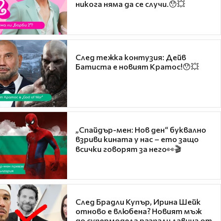
никога няма да се случи.😯💥
След тежка контузия: Дейв
Батиста е новият Кратос!😯💥
„Спайдър-мен: Нов ден“ буквално
взриви кината у нас – ето защо
всички говорят за него👀🎬
След Брадли Купър, Ирина Шейк
отново е влюбена? Новият мъж
до супермодела разпали лавина от