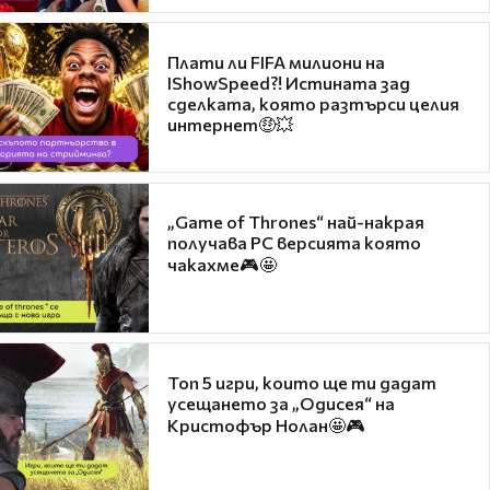
Плати ли FIFA милиони на
IShowSpeed?! Истината зад
сделката, която разтърси целия
интернет🤑💥
„Game of Thrones“ най-накрая
получава PC версията която
чакахме🎮🤩
Топ 5 игри, които ще ти дадат
усещането за „Одисея“ на
Кристофър Нолан🤩🎮