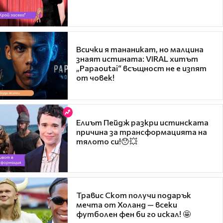
Всички я тананикат, но малцина
знаят истината: VIRAL хитът
„Papaoutai“ всъщност не е изпят
от човек!
Елиът Пейдж разкри истинската
причина за трансформацията на
тялото си!😯💥
Травис Скот получи подарък
мечта от Холанд — всеки
футболен фен би го искал! 🤩