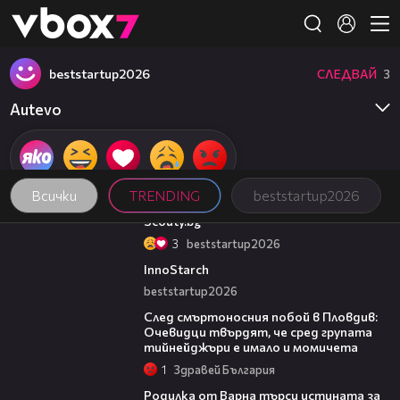
Member of
👾
beststartup2026
СЛЕДВАЙ
3
Autevo
Всички
TRENDING
beststartup2026
00:33
Scouty.bg
3
beststartup2026
00:44
InnoStarch
beststartup2026
09:32
След смъртоносния побой в Пловдив:
Очевидци твърдят, че сред групата
тийнейджъри е имало и момичета
1
Здравей България
03:09
Родилка от Варна търси истината за