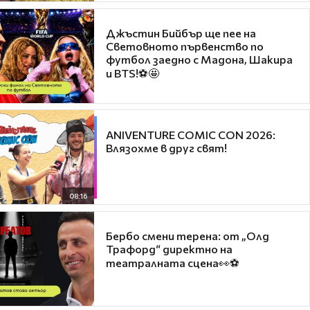
Джъстин Бийбър ще пее на
Световното първенство по
футбол заедно с Мадона, Шакира
и BTS!⚽🤩
ANIVENTURE COMIC CON 2026:
Влязохме в друг свят!
08:16
Бербо смени терена: от „Олд
Трафорд“ директно на
театралната сцена👀⚽