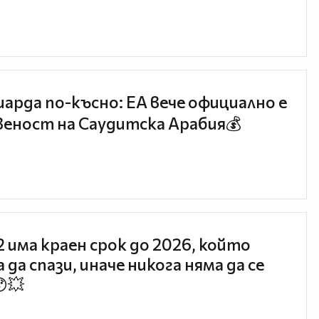
иарда по-късно: EA вече официално е
еност на Саудитска Арабия💰
 2 има краен срок до 2026, който
 да спази, иначе никога няма да се
😯💥