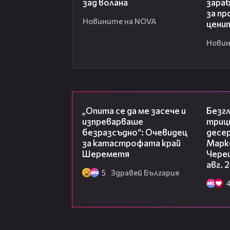
зад волана
зара
за пр
Новините на NOVA
цени
Новин
06:38
„Опита се да ме засече и
Безг
изпреварваше
триц
безразсъдно“: Очевидец
десе
за катастрофата край
Марк
Шереметя
Чере
авг. 
5
Здравей България