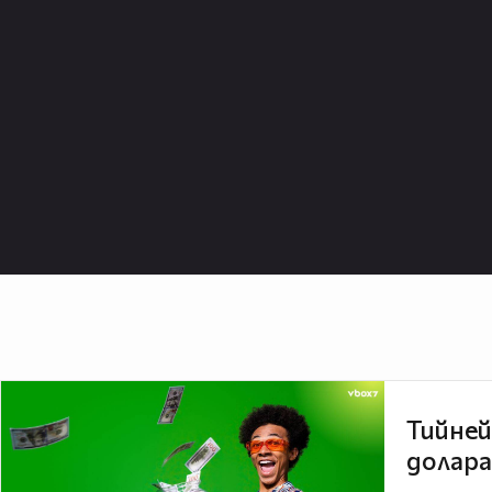
Тийней
долара