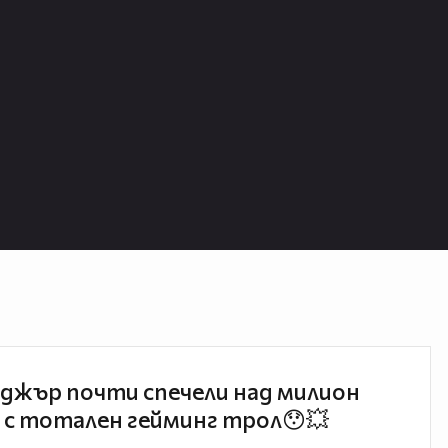
джър почти спечели над милион
 с тотален гейминг трол😯💥