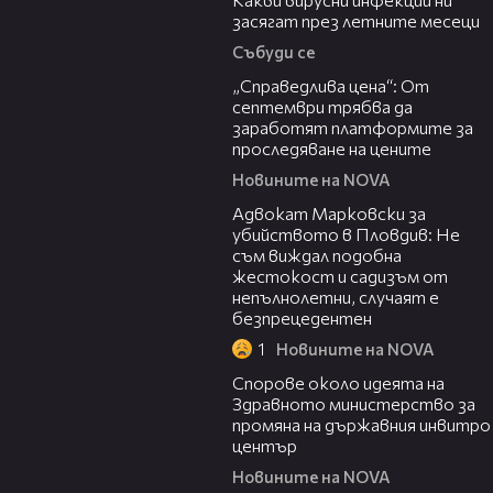
засягат през летните месеци
Събуди се
03:12
„Справедлива цена“: От
септември трябва да
заработят платформите за
проследяване на цените
Новините на NOVA
01:06
Адвокат Марковски за
убийството в Пловдив: Не
съм виждал подобна
жестокост и садизъм от
непълнолетни, случаят е
безпрецедентен
1
Новините на NOVA
00:50
Спорове около идеята на
Здравното министерство за
промяна на държавния инвитро
център
Новините на NOVA
07:30