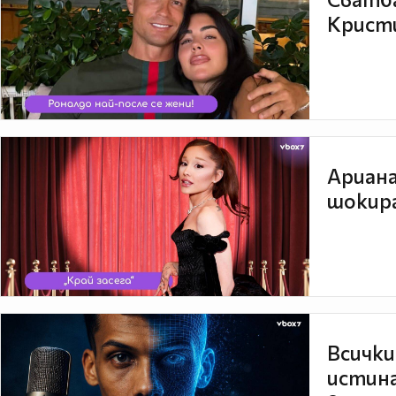
Кристи
Ариана
шокира
Всички
истина