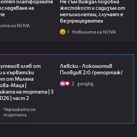
ботят платформите
Не съм виждал подобна
оследяване на
жестокост и садизъм от
те
непълнолетни, случаят е
безпрецедентен
ите на NOVA
1
Новините на NOVA
15:35
06:10
лутенов хляб от
Левски - Локомотив
и и хърватски
Пловдив 2:0 /репортаж/
рт от Милена
2
gongbg
ова-Маца |
шката на тортата | 3
2026 | част 2
4
Черешката на
тортата