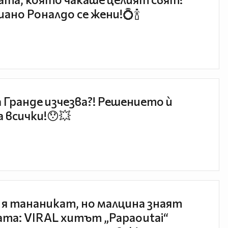
ано Роналдо се жени!💍🍾
 Гранде изчезва?! Решението ѝ
 всички!😯💥
 я тананикат, но малцина знаят
та: VIRAL хитът „Papaoutai“