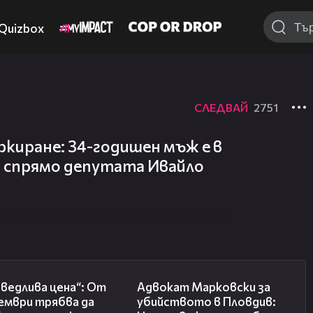
Quizbox
СЛЕДВАЙ
2751
ркиране: 34-годишен мъж е в
о спрямо депутата Ивайло
03:12
01:06
ведлива цена“: От
Адвокат Марковски за
ември трябва да
убийството в Пловдив: