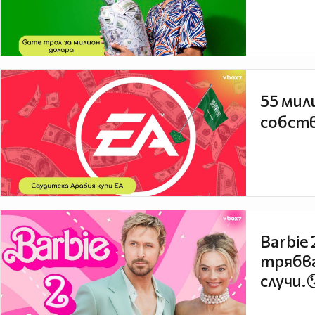
55 мил
собств
Barbie
трябва
случи.