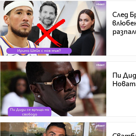
След Б
влюбен
разпал
Пи Дид
Новата
Сватба