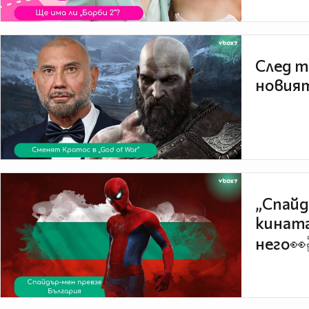
След т
новият
„Спайд
кината
него👀