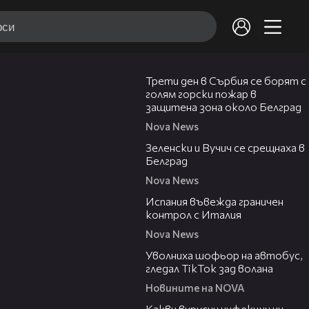
00:36
Трети ден в Сърбия се борят с
голям горски пожар в
защитена зона около Белград
Nova News
00:43
Зеленски и Вучич се срещнаха в
Белград
Nova News
00:47
Испания въвежда граничен
контрол с Италия
Nova News
00:19
Уволниха шофьор на автобус,
гледал TikTok зад волана
Новините на NOVA
03:37
Какви вирусни инфекции ни