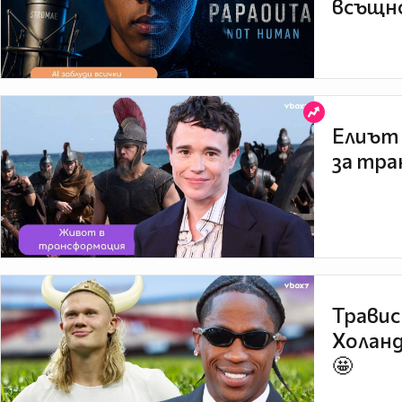
всъщно
Елиът 
за тра
Травис
Холанд
🤩