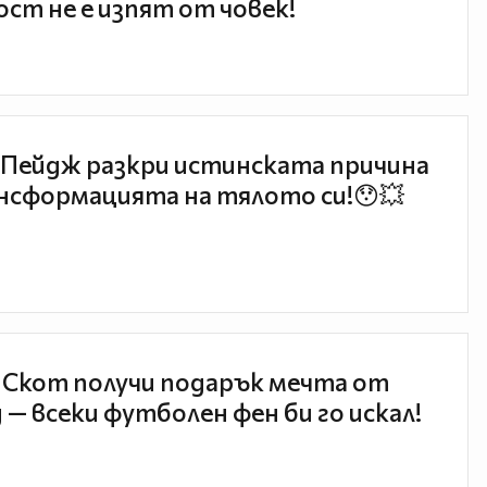
ст не е изпят от човек!
Пейдж разкри истинската причина
нсформацията на тялото си!😯💥
 Скот получи подарък мечта от
 — всеки футболен фен би го искал!