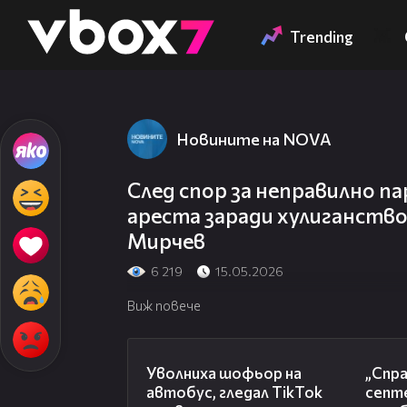
Member of
👾
Trending
Новините на NOVA
След спор за неправилно па
ареста заради хулиганств
Мирчев
6 219
15.05.2026
Виж повече
00:19
Уволниха шофьор на
„Спра
автобус, гледал TikTok
септ