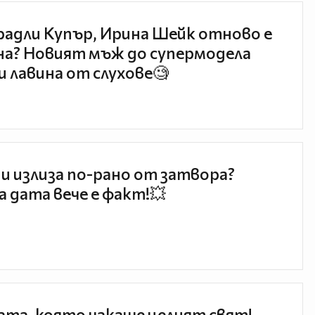
радли Купър, Ирина Шейк отново е
а? Новият мъж до супермодела
и лавина от слухове🧐
и излиза по-рано от затвора?
 дата вече е факт!💥
та, която чакаше целият свят!