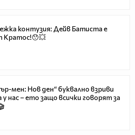
ежка контузия: Дейв Батиста е
 Кратос!😯💥
ър-мен: Нов ден“ буквално взриви
 у нас – ето защо всички говорят за
🎬