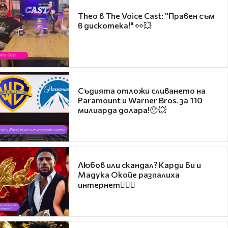
Theo в The Voice Cast: "Правен съм
в дискотека!" 👀💥
Съдията отложи сливането на
Paramount и Warner Bros. за 110
милиарда долара!😯💥
Любов или скандал? Карди Би и
Мадука Окойе разпалиха
интернет❤️‍🔥🔥