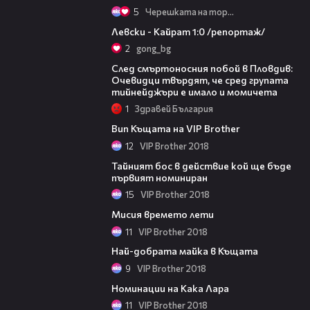
5
Черешката на тортата
05:57
Левски - Кайрат 1:0 /репортаж/
2
gong_bg
09:32
След смъртоносния побой в Пловдив:
Очевидци твърдят, че сред групата
тийнейджъри е имало и момичета
1
Здравей България
01:22
Вип Къщата на VIP Brother
12
VIP Brother 2018
07:32
Тайният бос в действие кой ще бъде
първият номиниран
15
VIP Brother 2018
03:25
Мисия времето лети
11
VIP Brother 2018
05:44
Най-добрата майка в Къщата
9
VIP Brother 2018
03:14
Номинации на Кака Лара
11
VIP Brother 2018