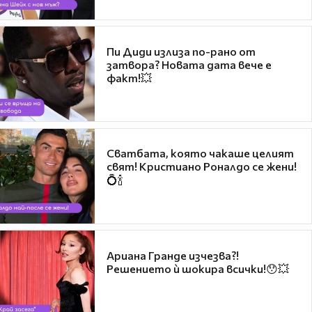
Пи Диди излиза по-рано от
затвора? Новата дата вече е
факт!💥
Сватбата, която чакаше целият
свят! Кристиано Роналдо се жени!
💍🍾
Ариана Гранде изчезва?!
Решението ѝ шокира всички!😯💥