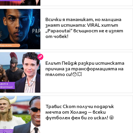
Всички я тананикат, но малцина
знаят истината: VIRAL хитът
„Papaoutai“ всъщност не е изпят
от човек!
Елиът Пейдж разкри истинската
причина за трансформацията на
тялото си!😯💥
Травис Скот получи подарък
мечта от Холанд — всеки
футболен фен би го искал! 🤩