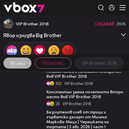
Member of
👾
VIP Brother 2018
СЛЕДВАЙ
3935
Явор изнудва Big Brother
Всички
TRENDING
VIP Brother 2018
06:03
Атанас Колев е големият победител
във VIP Brother 2018
102
VIP Brother 2018
07:57
Константин заема почетното второ
място във VIP Brother 2018
26
VIP Brother 2018
16:02
Безглутенов хляб от трици и
хърватски десерт от Милена
Маркова-Маца | Черешката на
тортата | 3 авг. 2026 | част 1