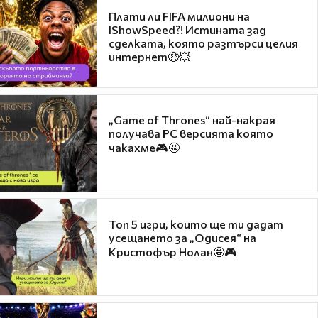
Плати ли FIFA милиони на
IShowSpeed?! Истината зад
сделката, която разтърси целия
интернет🤑💥
„Game of Thrones“ най-накрая
получава PC версията която
чакахме🎮🤩
Топ 5 игри, които ще ти дадат
усещането за „Одисея“ на
Кристофър Нолан🤩🎮