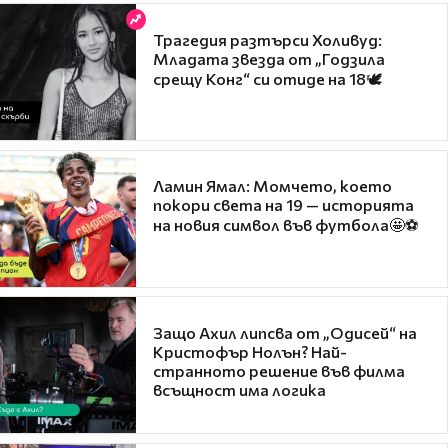
Трагедия разтърси Холивуд:
Младата звезда от „Годзила
срещу Конг“ си отиде на 18🕊️
Ламин Ямал: Момчето, което
покори света на 19 — историята
на новия символ във футбола🤩⚽
Защо Ахил липсва от „Одисей“ на
Кристофър Нолън? Най-
странното решение във филма
всъщност има логика