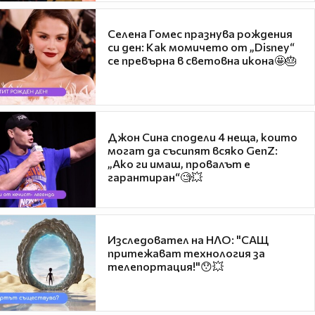
Селена Гомес празнува рождения
си ден: Как момичето от „Disney“
се превърна в световна икона🤩🎂
Джон Сина сподели 4 неща, които
могат да съсипят всяко GenZ:
„Ако ги имаш, провалът е
гарантиран“🧐💥
Изследовател на НЛО: "САЩ
притежават технология за
телепортация!"😯💥