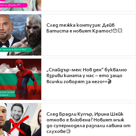
След тежка контузия: Дейв
Батиста е новият Кратос!😯💥
„Спайдър-мен: Нов ден“ буквално
взриви кината у нас – ето защо
всички говорят за него👀🎬
След Брадли Купър, Ирина Шейк
отново е влюбена? Новият мъж
до супермодела разпали лавина от
слухове🧐