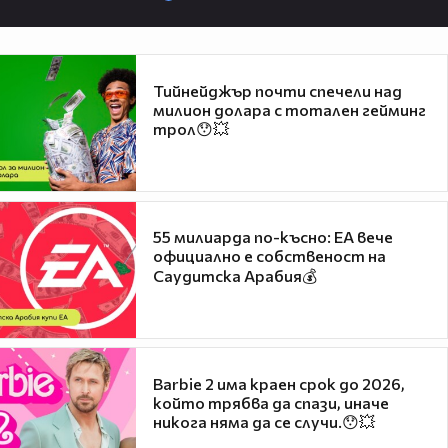
Тийнейджър почти спечели над
милион долара с тотален гейминг
трол😯💥
55 милиарда по-късно: EA вече
официално е собственост на
Саудитска Арабия💰
Barbie 2 има краен срок до 2026,
който трябва да спази, иначе
никога няма да се случи.😯💥