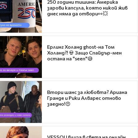
250 години тишина: Америка
зарови капсула, която никой жив
днес няма да отвори👀💥
Ерлинг Холанд ghost-на Том
Холанд?! 💀 Защо Спайдър-мен
остана на "seen"😅
Втори шанс за любовта? Ариана
Гранде и Рики Алварес отново
заедно!😍
VESSOU влиза в света на онлайн