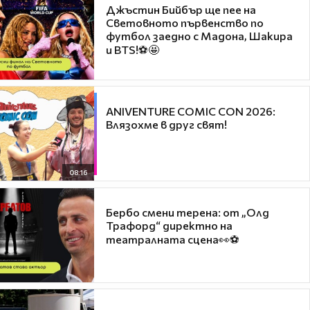
Джъстин Бийбър ще пее на
Световното първенство по
футбол заедно с Мадона, Шакира
и BTS!⚽🤩
ANIVENTURE COMIC CON 2026:
Влязохме в друг свят!
08:16
Бербо смени терена: от „Олд
Трафорд“ директно на
театралната сцена👀⚽