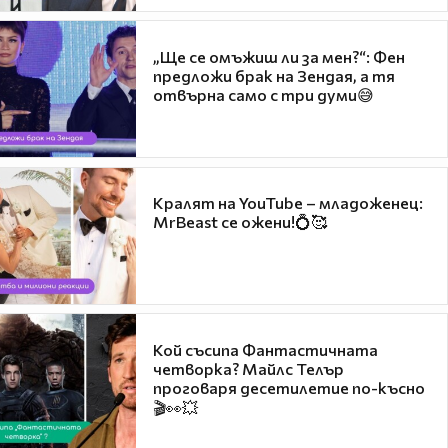
„Ще се омъжиш ли за мен?“: Фен
предложи брак на Зендая, а тя
отвърна само с три думи😅
Кралят на YouTube – младоженец:
MrBeast се ожени!💍🥰
Кой съсипа Фантастичната
четворка? Майлс Телър
проговаря десетилетие по-късно
🎬👀💥