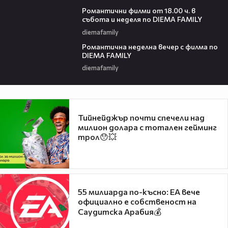
00:36
Романтични филми от 18.00 ч. в
събота и неделя по DIEMA FAMILY
diemafamily
00:21
Романтичнa неделна вечер с филма по
DIEMA FAMILY
diemafamily
Тийнейджър почти спечели над
милион долара с тотален гейминг
трол😯💥
55 милиарда по-късно: EA вече
официално е собственост на
Саудитска Арабия💰