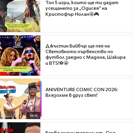
Топ 5 игри, които ще ти дадат
усещането за „Одисея“ на
Кристофър Нолан🤩🎮
Джъстин Бийбър ще пее на
Световното първенство по
футбол заедно с Мадона, Шакира
и BTS!⚽🤩
ANIVENTURE COMIC CON 2026:
Влязохме в друг свят!
08:16
Бербо смени терена: от „Олд