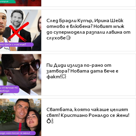
След Брадли Купър, Ирина Шейк
отново е влюбена? Новият мъж
до супермодела разпали лавина от
слухове🧐
Пи Диди излиза по-рано от
затвора? Новата дата вече е
факт!💥
Сватбата, която чакаше целият
свят! Кристиано Роналдо се жени!
💍🍾