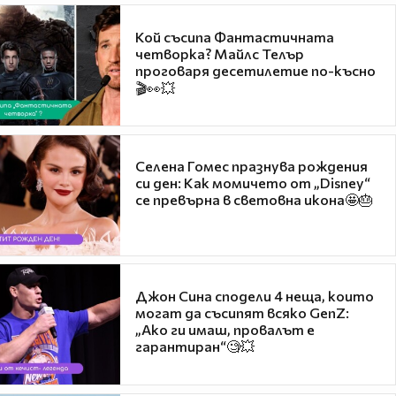
Кой съсипа Фантастичната
четворка? Майлс Телър
проговаря десетилетие по-късно
🎬👀💥
Селена Гомес празнува рождения
си ден: Как момичето от „Disney“
се превърна в световна икона🤩🎂
Джон Сина сподели 4 неща, които
могат да съсипят всяко GenZ:
„Ако ги имаш, провалът е
гарантиран“🧐💥