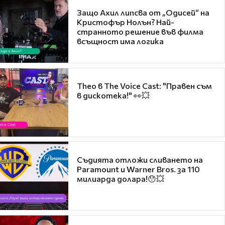
Защо Ахил липсва от „Одисей“ на
Кристофър Нолън? Най-
странното решение във филма
всъщност има логика
Theo в The Voice Cast: "Правен съм
в дискотека!" 👀💥
Съдията отложи сливането на
Paramount и Warner Bros. за 110
милиарда долара!😯💥