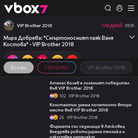
Member of
👾
VIP Brother 2018
СЛЕДВАЙ
3935
Мира Добрева: "Смъртоносният паяк Ваня
Костова" - VIP Brother 2018
Всички
TRENDING
VIP Brother 2018
06:03
Атанас Колев е големият победител
във VIP Brother 2018
102
VIP Brother 2018
07:57
Константин заема почетното второ
място във VIP Brother 2018
26
VIP Brother 2018
00:06
Фирмата със седалище в Лясковец
внедрява роботизирана техника и
изкуствен интелект