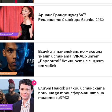
Ариана Гранде изчезва?!
Решението ѝ шокира всички!😯💥
Всички я тананикат, но малцина
знаят истината: VIRAL хитът
„Papaoutai“ всъщност не е изпят
от човек!
Елиът Пейдж разкри истинската
причина за трансформацията на
тялото си!😯💥