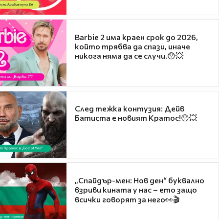
Barbie 2 има краен срок до 2026,
който трябва да спази, иначе
никога няма да се случи.😯💥
След тежка контузия: Дейв
Батиста е новият Кратос!😯💥
„Спайдър-мен: Нов ден“ буквално
взриви кината у нас – ето защо
всички говорят за него👀🎬