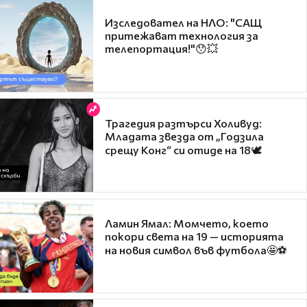
Изследовател на НЛО: "САЩ
притежават технология за
телепортация!"😯💥
Трагедия разтърси Холивуд:
Младата звезда от „Годзила
срещу Конг“ си отиде на 18🕊️
Ламин Ямал: Момчето, което
покори света на 19 — историята
на новия символ във футбола🤩⚽