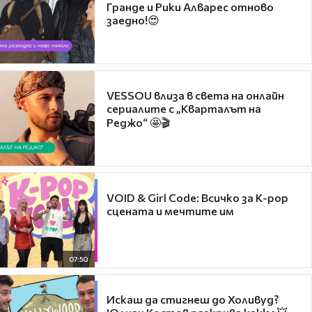
Гранде и Рики Алварес отново
заедно!😍
VESSOU влиза в света на онлайн
сериалите с „Кварталът на
Реджо“ 🤩🎬
VOID & Girl Code: Всичко за K-pop
сцената и мечтите им
07:50
Искаш да стигнеш до Холивуд?