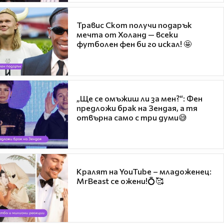
Травис Скот получи подарък
мечта от Холанд — всеки
футболен фен би го искал! 🤩
„Ще се омъжиш ли за мен?“: Фен
предложи брак на Зендая, а тя
отвърна само с три думи😅
Кралят на YouTube – младоженец:
MrBeast се ожени!💍🥰