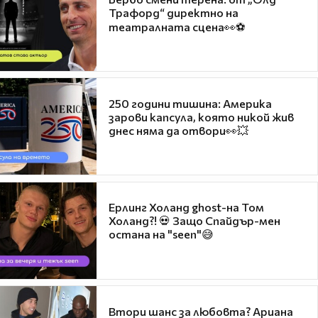
Трафорд“ директно на
театралната сцена👀⚽
250 години тишина: Америка
зарови капсула, която никой жив
днес няма да отвори👀💥
Ерлинг Холанд ghost-на Том
Холанд?! 💀 Защо Спайдър-мен
остана на "seen"😅
Втори шанс за любовта? Ариана