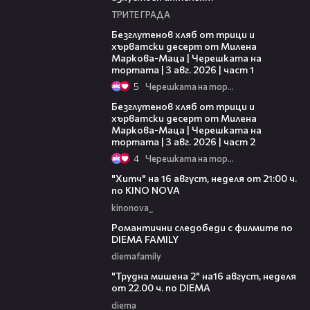
ТРИТЕ ГРАДА
16:02
Безглутенов хляб от трици и
хърватски десерт от Милена
Маркова-Маца | Черешката на
тортата | 3 авг. 2026 | част 1
5
Черешката на тортата
15:35
Безглутенов хляб от трици и
хърватски десерт от Милена
Маркова-Маца | Черешката на
тортата | 3 авг. 2026 | част 2
4
Черешката на тортата
00:30
"Хитч" на 16 август, неделя от 21:00 ч.
по KINO NOVA
kinonova_
00:31
Романтични следобеди с филмите по
DIEMA FAMILY
diemafamily
00:31
"Трудна мишена 2" на16 август, неделя
от 22.00 ч. по DIEMA
diema