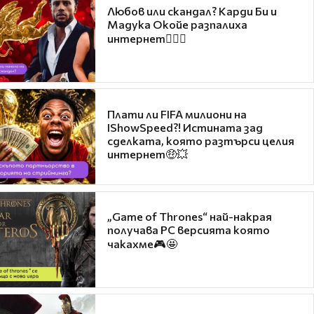
Любов или скандал? Карди Би и
Мадука Окойе разпалиха
интернет❤️‍🔥🔥
Плати ли FIFA милиони на
IShowSpeed?! Истината зад
сделката, която разтърси целия
интернет🤑💥
„Game of Thrones“ най-накрая
получава PC версията която
чакахме🎮🤩