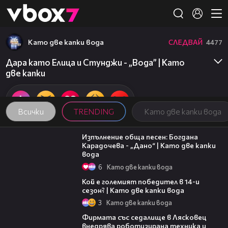
Member of
👾
Като две капки вода
СЛЕДВАЙ
4477
Дара като Елица и Стунджи - „Вода” | Като
две капки
Всички
TRENDING
Като две капки вода
02:36
Изпълнение обща песен: Богдана
Карадочева - „Дано“ | Като две капки
вода
6
Като две капки вода
11:38
Кой е големият победител в 14-и
сезон? | Като две капки вода
3
Като две капки вода
00:06
Фирмата със седалище в Лясковец
внедрява роботизирана техника и