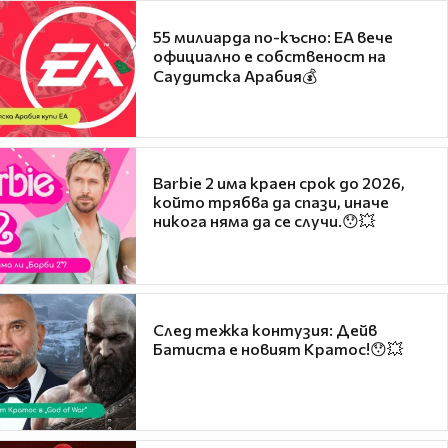
55 милиарда по-късно: EA вече
официално е собственост на
Саудитска Арабия💰
Barbie 2 има краен срок до 2026,
който трябва да спази, иначе
никога няма да се случи.😯💥
След тежка контузия: Дейв
Батиста е новият Кратос!😯💥