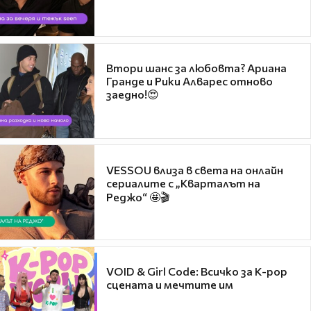
Втори шанс за любовта? Ариана
Гранде и Рики Алварес отново
заедно!😍
VESSOU влиза в света на онлайн
сериалите с „Кварталът на
Реджо“ 🤩🎬
VOID & Girl Code: Всичко за K-pop
сцената и мечтите им