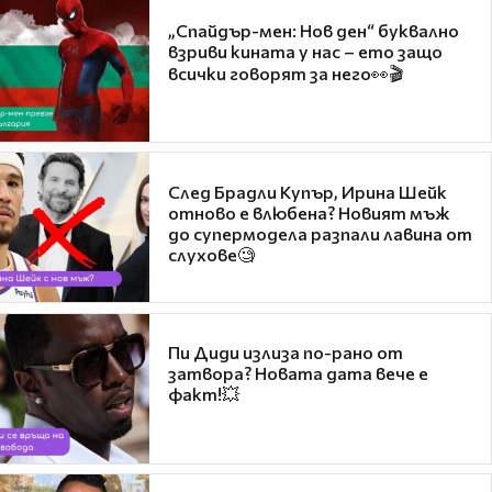
„Спайдър-мен: Нов ден“ буквално
взриви кината у нас – ето защо
всички говорят за него👀🎬
След Брадли Купър, Ирина Шейк
отново е влюбена? Новият мъж
до супермодела разпали лавина от
слухове🧐
Пи Диди излиза по-рано от
затвора? Новата дата вече е
факт!💥