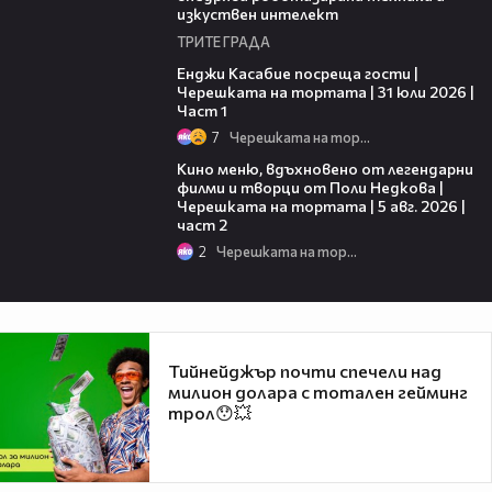
изкуствен интелект
ТРИТЕ ГРАДА
10:44
Енджи Касабие посреща гости |
Черешката на тортата | 31 юли 2026 |
Част 1
7
Черешката на тортата
15:31
Кино меню, вдъхновено от легендарни
филми и творци от Поли Недкова |
Черешката на тортата | 5 авг. 2026 |
част 2
2
Черешката на тортата
Тийнейджър почти спечели над
милион долара с тотален гейминг
трол😯💥