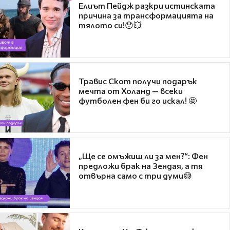
Елиът Пейдж разкри истинската
причина за трансформацията на
тялото си!😯💥
Травис Скот получи подарък
мечта от Холанд — всеки
футболен фен би го искал! 🤩
„Ще се омъжиш ли за мен?“: Фен
предложи брак на Зендая, а тя
отвърна само с три думи😅