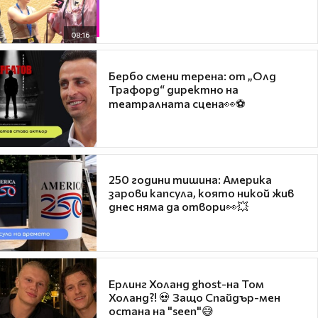
08:16
Бербо смени терена: от „Олд
Трафорд“ директно на
театралната сцена👀⚽
250 години тишина: Америка
зарови капсула, която никой жив
днес няма да отвори👀💥
Ерлинг Холанд ghost-на Том
Холанд?! 💀 Защо Спайдър-мен
остана на "seen"😅