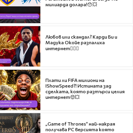
милиарда долара!😯💥
Любов или скандал? Карди Би и
Мадука Окойе разпалиха
интернет❤️‍🔥🔥
Плати ли FIFA милиони на
IShowSpeed?! Истината зад
сделката, която разтърси целия
интернет🤑💥
„Game of Thrones“ най-накрая
получава PC версията която