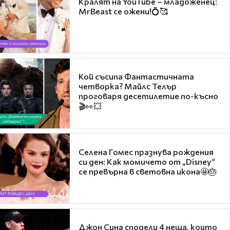
Кралят на YouTube – младоженец:
MrBeast се ожени!💍🥰
Кой съсипа Фантастичната
четворка? Майлс Телър
проговаря десетилетие по-късно
🎬👀💥
Селена Гомес празнува рождения
си ден: Как момичето от „Disney“
се превърна в световна икона🤩🎂
Джон Сина сподели 4 неща, които