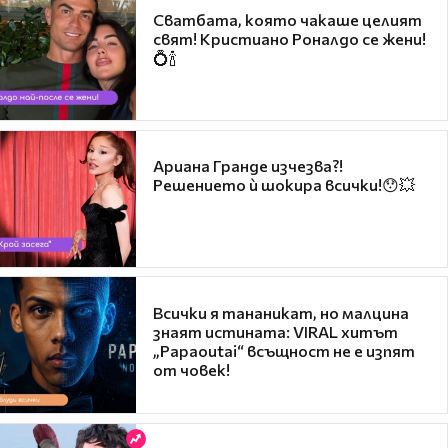
Сватбата, която чакаше целият
свят! Кристиано Роналдо се жени!
💍🍾
Ариана Гранде изчезва?!
Решението ѝ шокира всички!😯💥
Всички я тананикат, но малцина
знаят истината: VIRAL хитът
„Papaoutai“ всъщност не е изпят
от човек!