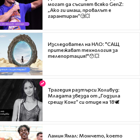
могат да съсипят всяко GenZ:
„Ако ги имаш, провалът е
гарантиран“🧐💥
Изследовател на НЛО: "САЩ
притежават технология за
телепортация!"😯💥
Трагедия разтърси Холивуд:
Младата звезда от „Годзила
срещу Конг“ си отиде на 18🕊️
Ламин Ямал: Момчето, което