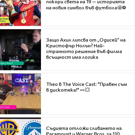
покори света на 19 — историята
на новия символ във футбола🤩⚽
Защо Ахил липсва от „Одисей“ на
Кристофър Нолън? Най-
странното решение във филма
всъщност има логика
Theo в The Voice Cast: "Правен съм
в дискотека!" 👀💥
Съдията отложи сливането на
Paramount и Warner Bros. за 110