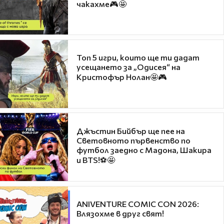
чакахме🎮🤩
Топ 5 игри, които ще ти дадат
усещането за „Одисея“ на
Кристофър Нолан🤩🎮
Джъстин Бийбър ще пее на
Световното първенство по
футбол заедно с Мадона, Шакира
и BTS!⚽🤩
ANIVENTURE COMIC CON 2026:
Влязохме в друг свят!