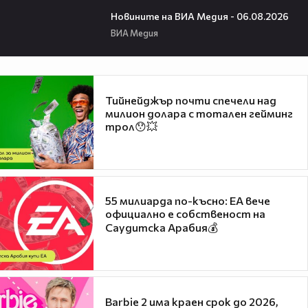
22:43
Новините на ВИА Медия - 06.08.2026
ВИА Медия
Тийнейджър почти спечели над
милион долара с тотален гейминг
трол😯💥
55 милиарда по-късно: EA вече
официално е собственост на
Саудитска Арабия💰
Barbie 2 има краен срок до 2026,