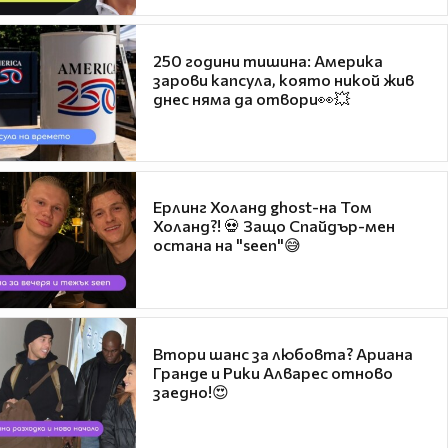
250 години тишина: Америка
зарови капсула, която никой жив
днес няма да отвори👀💥
Ерлинг Холанд ghost-на Том
Холанд?! 💀 Защо Спайдър-мен
остана на "seen"😅
Втори шанс за любовта? Ариана
Гранде и Рики Алварес отново
заедно!😍