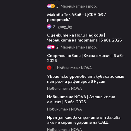
3
Черешката на тортата
09:11
Макаби Тел Авив - ЦСКА 0:3 /
репортаж/
2
gong_bg
02:09
Оценките на Поли Недкова |
Черешката на тортата | 5 авг. 2026
2
Черешката на тортата
04:51
Спортни новини | Късна емисия | 6 авг.
2026
1
Новините на NOVA
00:41
Украински дронове атакуваха големи
петролни рафинерии в Русия
Новините на NOVA
20:26
Новините на NOVA | Лятна късна
емисия | 6 авг. 2026
Новините на NOVA
00:41
Иран заплашва страните от Залива,
ако не спрат ударите на САЩ
Новините на NOVA