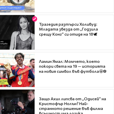
Трагедия разтърси Холивуд:
Младата звезда от „Годзила
срещу Конг“ си отиде на 18🕊️
Ламин Ямал: Момчето, което
покори света на 19 — историята
на новия символ във футбола🤩⚽
Защо Ахил липсва от „Одисей“ на
Кристофър Нолън? Най-
странното решение във филма
всъщност има логика