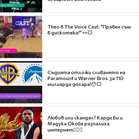
Theo в The Voice Cast: "Правен съм
в дискотека!" 👀💥
Съдията отложи сливането на
Paramount и Warner Bros. за 110
милиарда долара!😯💥
Любов или скандал? Карди Би и
Мадука Окойе разпалиха
интернет❤️‍🔥🔥