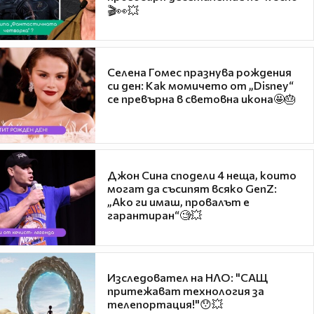
🎬👀💥
Селена Гомес празнува рождения
си ден: Как момичето от „Disney“
се превърна в световна икона🤩🎂
Джон Сина сподели 4 неща, които
могат да съсипят всяко GenZ:
„Ако ги имаш, провалът е
гарантиран“🧐💥
Изследовател на НЛО: "САЩ
притежават технология за
телепортация!"😯💥