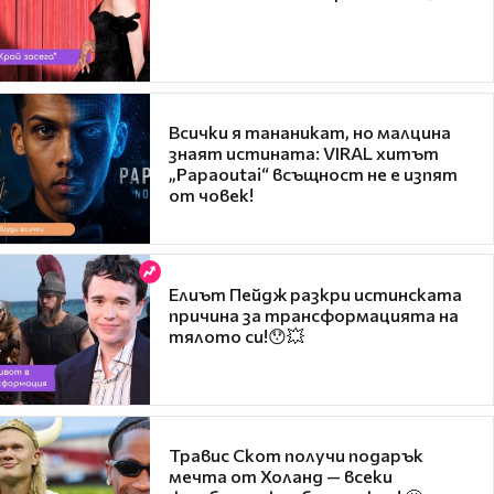
Всички я тананикат, но малцина
знаят истината: VIRAL хитът
„Papaoutai“ всъщност не е изпят
от човек!
Елиът Пейдж разкри истинската
причина за трансформацията на
тялото си!😯💥
Травис Скот получи подарък
мечта от Холанд — всеки