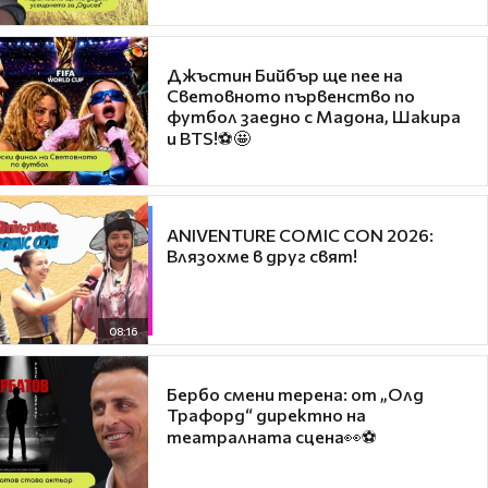
Джъстин Бийбър ще пее на
Световното първенство по
футбол заедно с Мадона, Шакира
и BTS!⚽🤩
ANIVENTURE COMIC CON 2026:
Влязохме в друг свят!
08:16
Бербо смени терена: от „Олд
Трафорд“ директно на
театралната сцена👀⚽