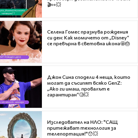
🎬👀💥
Селена Гомес празнува рождения
си ден: Как момичето от „Disney“
се превърна в световна икона🤩🎂
Джон Сина сподели 4 неща, които
могат да съсипят всяко GenZ:
„Ако ги имаш, провалът е
гарантиран“🧐💥
Изследовател на НЛО: "САЩ
притежават технология за
телепортация!"😯💥