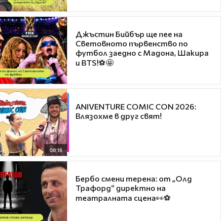
Джъстин Бийбър ще пее на
Световното първенство по
футбол заедно с Мадона, Шакира
и BTS!⚽🤩
ANIVENTURE COMIC CON 2026:
Влязохме в друг свят!
08:16
Бербо смени терена: от „Олд
Трафорд“ директно на
театралната сцена👀⚽