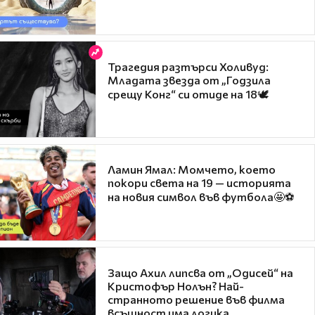
Трагедия разтърси Холивуд:
Младата звезда от „Годзила
срещу Конг“ си отиде на 18🕊️
Ламин Ямал: Момчето, което
покори света на 19 — историята
на новия символ във футбола🤩⚽
Защо Ахил липсва от „Одисей“ на
Кристофър Нолън? Най-
странното решение във филма
всъщност има логика