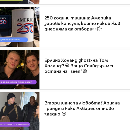
250 години тишина: Америка
зарови капсула, която никой жив
днес няма да отвори👀💥
Ерлинг Холанд ghost-на Том
Холанд?! 💀 Защо Спайдър-мен
остана на "seen"😅
Втори шанс за любовта? Ариана
Гранде и Рики Алварес отново
заедно!😍