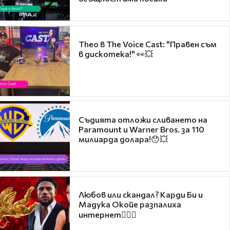
Theo в The Voice Cast: "Правен съм
в дискотека!" 👀💥
Съдията отложи сливането на
Paramount и Warner Bros. за 110
милиарда долара!😯💥
Любов или скандал? Карди Би и
Мадука Окойе разпалиха
интернет❤️‍🔥🔥