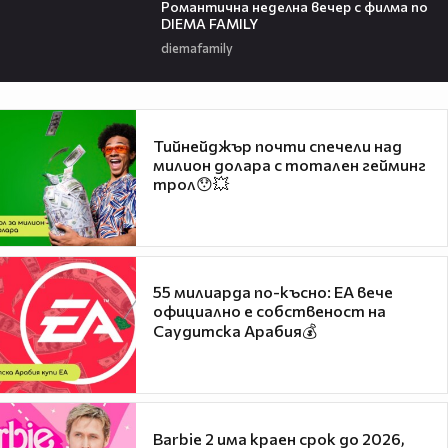
Романтичнa неделна вечер с филма по
DIEMA FAMILY
diemafamily
Тийнейджър почти спечели над
милион долара с тотален гейминг
трол😯💥
55 милиарда по-късно: EA вече
официално е собственост на
Саудитска Арабия💰
Barbie 2 има краен срок до 2026,