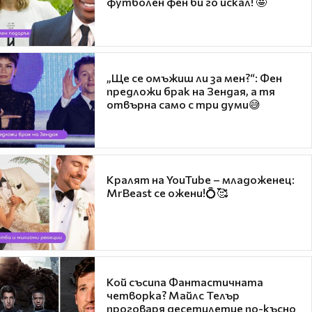
футболен фен би го искал! 🤩
„Ще се омъжиш ли за мен?“: Фен
предложи брак на Зендая, а тя
отвърна само с три думи😅
Кралят на YouTube – младоженец:
MrBeast се ожени!💍🥰
Кой съсипа Фантастичната
четворка? Майлс Телър
проговаря десетилетие по-късно