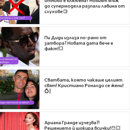
отново е влюбена? Новият мъж
до супермодела разпали лавина от
слухове🧐
Пи Диди излиза по-рано от
затвора? Новата дата вече е
факт!💥
Сватбата, която чакаше целият
свят! Кристиано Роналдо се жени!
💍🍾
Ариана Гранде изчезва?!
Решението ѝ шокира всички!😯💥