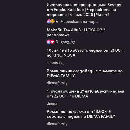
Изтънчена интернационална вечеря
от Енджи Касабие | Черешката на
тортата | 31 юли 2026 | Част 1
6
Черешката на тортата
09:11
Макаби Тел Авив - ЦСКА 0:3 /
репортаж/
3
gong_bg
00:30
"Хитч" на 16 август, неделя от 21:00 ч.
по KINO NOVA
kinonova_
00:31
Романтични следобеди с филмите по
DIEMA FAMILY
diemafamily
00:31
"Трудна мишена 2" на16 август, неделя
от 22.00 ч. по DIEMA
diema
00:36
Романтични филми от 18.00 ч. в
събота и неделя по DIEMA FAMILY
diemafamily
00:21