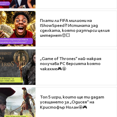
Плати ли FIFA милиони на
IShowSpeed?! Истината зад
сделката, която разтърси целия
интернет🤑💥
„Game of Thrones“ най-накрая
получава PC версията която
чакахме🎮🤩
Топ 5 игри, които ще ти дадат
усещането за „Одисея“ на
Кристофър Нолан🤩🎮