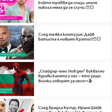
който трябва да спази, иначе
никога няма да се случи.😯💥
След тежка контузия: Дейв
Батиста е новият Кратос!😯💥
„Спайдър-мен: Нов ден“ буквално
взриви кината у нас – ето защо
всички говорят за него👀🎬
След Брадли Купър, Ирина Шейк