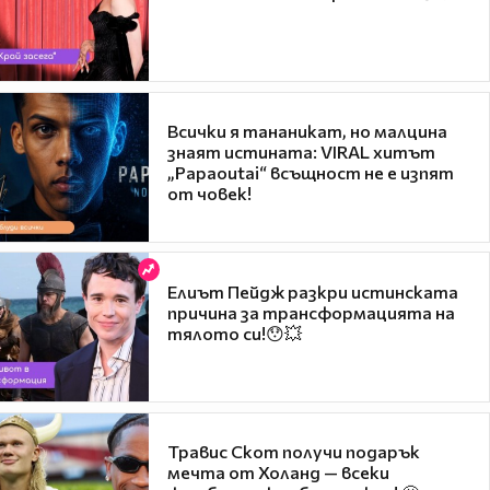
Всички я тананикат, но малцина
знаят истината: VIRAL хитът
„Papaoutai“ всъщност не е изпят
от човек!
Елиът Пейдж разкри истинската
причина за трансформацията на
тялото си!😯💥
Травис Скот получи подарък
мечта от Холанд — всеки