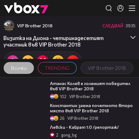
Member of
👾
VIP Brother 2018
СЛЕДВАЙ
3935
Визитка на Диона - четиринадесетият
участник във VIP Brother 2018
Всички
TRENDING
VIP Brother 2018
06:03
Атанас Колев е големият победител
във VIP Brother 2018
102
VIP Brother 2018
07:57
Константин заема почетното второ
място във VIP Brother 2018
26
VIP Brother 2018
05:57
Левски - Кайрат 1:0 /репортаж/
2
gong_bg
18:07