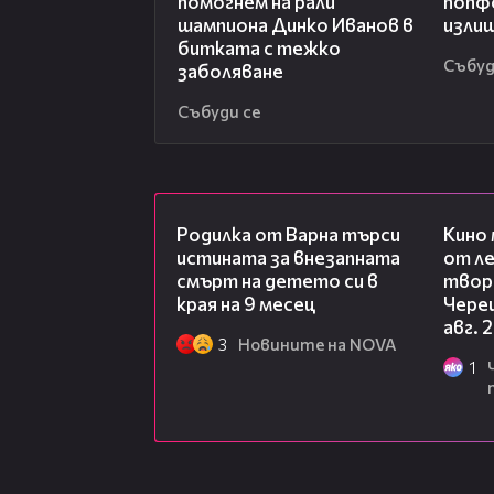
помогнем на рали
попф
шампиона Динко Иванов в
изли
битката с тежко
Събуд
заболяване
Събуди се
03:09
Родилка от Варна търси
Кино
истината за внезапната
от ле
смърт на детето си в
творц
края на 9 месец
Чере
авг. 
3
Новините на NOVA
1