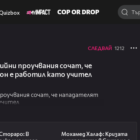
Quizbox
СЛЕДВАЙ
1212
йни проучвания сочат, че
н е работил като учител
роучвания сочат, че нападателят
учител
27:22
13:15
 Стораро: В
Мохамед Халаф: Кризата