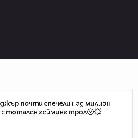
джър почти спечели над милион
 с тотален гейминг трол😯💥