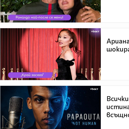
Ариана
шокира
Всички
истина
всъщно