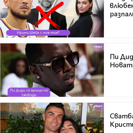
влюбен
разпал
Пи Дид
Новата
Сватба
Кристи