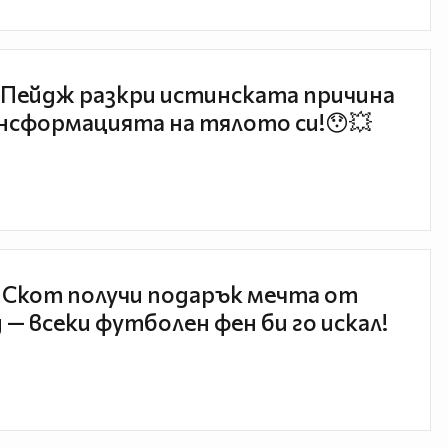
Пейдж разкри истинската причина
нсформацията на тялото си!😯💥
 Скот получи подарък мечта от
 — всеки футболен фен би го искал!