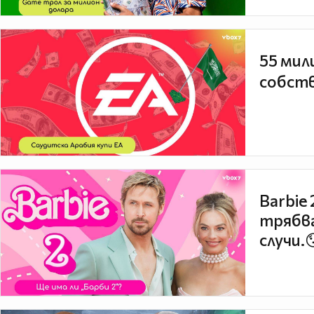
55 мил
собств
Barbie
трябва
случи.