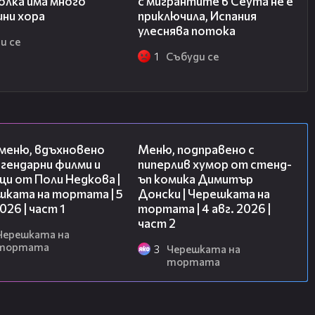
олка има много
с мигрантите в Сеута не е
шни хора
приключила, Испания
улеснява потока
и се
1
Събуди се
15:39
17:08
 меню, вдъхновено
Меню, подправено с
гендарни филми и
пиперлив хумор от стенд-
и от Поли Недкова |
ъп комика Димитър
шката на тортата | 5
Донски | Черешката на
2026 | част 1
тортата | 4 авг. 2026 |
част 2
Черешката на
тортата
3
Черешката на
тортата