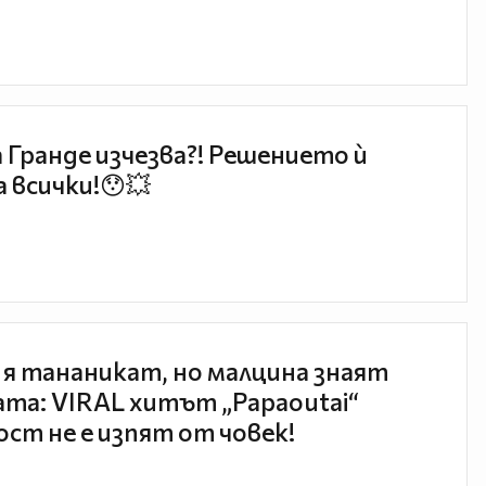
 Гранде изчезва?! Решението ѝ
 всички!😯💥
 я тананикат, но малцина знаят
та: VIRAL хитът „Papaoutai“
ст не е изпят от човек!