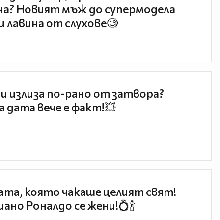
а? Новият мъж до супермодела
и лавина от слухове🧐
и излиза по-рано от затвора?
 дата вече е факт!💥
та, която чакаше целият свят!
ано Роналдо се жени!💍🍾