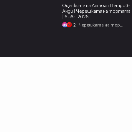
Оценките на Антоан Петров-
Анди | Черешката на тортата
| 6 авг. 2026
2
Черешката на тортата