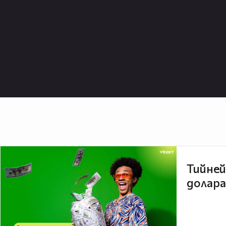
Тийней
долара