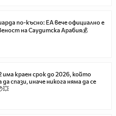
иарда по-късно: EA вече официално е
еност на Саудитска Арабия💰
 2 има краен срок до 2026, който
 да спази, иначе никога няма да се
😯💥