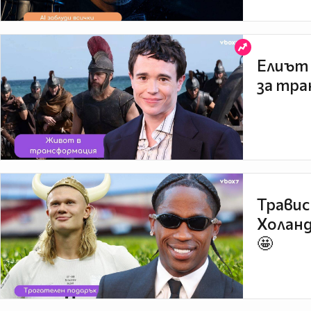
Елиът 
за тра
Травис
Холанд
🤩