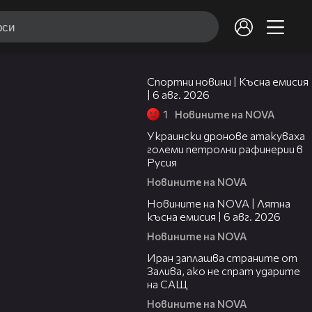
04:51
Спортни новини | Късна емисия
| 6 авг. 2026
1
Новините на NOVA
00:41
Украински дронове атакуваха
големи петролни рафинерии в
Русия
Новините на NOVA
20:26
Новините на NOVA | Лятна
късна емисия | 6 авг. 2026
Новините на NOVA
00:41
Иран заплашва страните от
Залива, ако не спрат ударите
на САЩ
Новините на NOVA
22:43