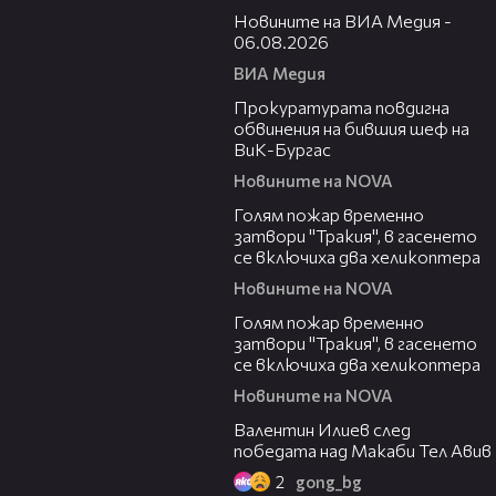
Новините на ВИА Медия -
06.08.2026
ВИА Медия
00:32
Прокуратурата повдигна
обвинения на бившия шеф на
ВиК-Бургас
Новините на NOVA
03:06
Голям пожар временно
затвори "Тракия", в гасенето
се включиха два хеликоптера
Новините на NOVA
03:39
Голям пожар временно
затвори "Тракия", в гасенето
се включиха два хеликоптера
Новините на NOVA
06:38
Валентин Илиев след
победата над Макаби Тел Авив
2
gong_bg
02:47