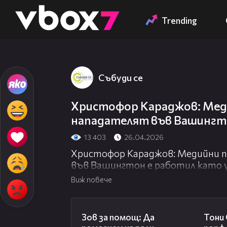
Member of
👾
Trending
Събуди се
Христофор Караджов: Меди
нападателят във Вашингто
13 403
26.04.2026
Христофор Караджов: Медийни п
във Вашингтон е работил като 
Виж повече
03:29
Зов за помощ: Да
Тони