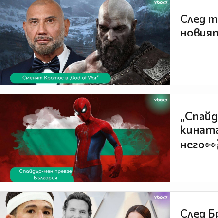
След т
новият
„Спайд
кината
него👀
След Б