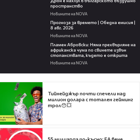
Дрон е нахлул в българското въздушно
пространство
Новините на NOVA
02:03
Прогноза за времето | Обедна емисия |
8 авг. 2026
Новините на NOVA
01:19
Пламен Абровски: Няма прехвърляне на
африканска чума по свинете извън
стопанствата, където е открита
Новините на NOVA
Тийнейджър почти спечели над
милион долара с тотален гейминг
трол😯💥
55 милиарда по-късно: EA вече