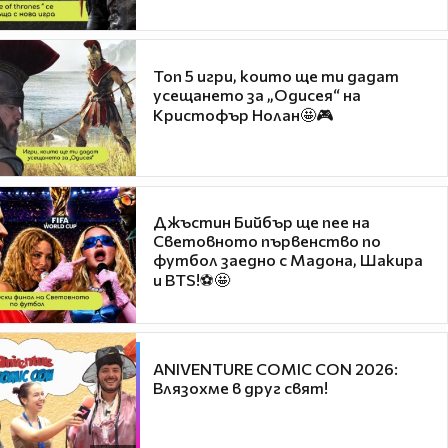
Топ 5 игри, които ще ти дадат
усещането за „Одисея“ на
Кристофър Нолан🤩🎮
Джъстин Бийбър ще пее на
Световното първенство по
футбол заедно с Мадона, Шакира
и BTS!⚽🤩
ANIVENTURE COMIC CON 2026:
Влязохме в друг свят!