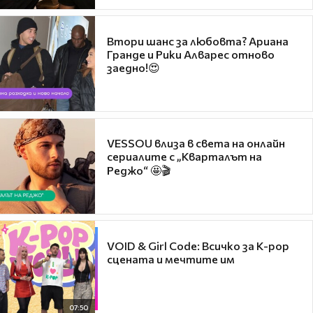
Втори шанс за любовта? Ариана
Гранде и Рики Алварес отново
заедно!😍
VESSOU влиза в света на онлайн
сериалите с „Кварталът на
Реджо“ 🤩🎬
VOID & Girl Code: Всичко за K-pop
сцената и мечтите им
07:50