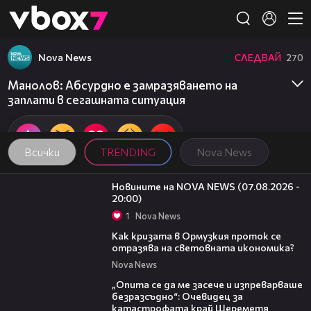
Member of
👾
Nova News
СЛЕДВАЙ
270
Манолов: Абсурдно е замразяването на
заплати в сегашната ситуация
Всички
TRENDING
Nova News
22:56
Новините на NOVA NEWS (07.08.2026 -
20:00)
1
Nova News
14:07
Как кризата в Ормузкия проток се
отразява на световната икономика?
Nova News
06:38
„Опита се да ме засече и изпреварваше
безразсъдно“: Очевидец за
катастрофата край Шереметя