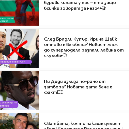
взриви кината у нас – ето защо
всички говорят за него👀🎬
След Брадли Купър, Ирина Шейк
отново е влюбена? Новият мъж
до супермодела разпали лавина от
слухове🧐
Пи Диди излиза по-рано от
затвора? Новата дата вече е
факт!💥
Сватбата, която чакаше целият
свят! Кристиано Роналдо се жени!