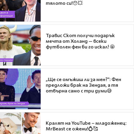
тялото си!😯💥
Травис Скот получи подарък
мечта от Холанд — всеки
футболен фен би го искал! 🤩
„Ще се омъжиш ли за мен?“: Фен
предложи брак на Зендая, а тя
отвърна само с три думи😅
Кралят на YouTube – младоженец:
MrBeast се ожени!💍🥰