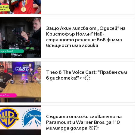
Защо Ахил липсва от „Одисей“ на
Кристофър Нолън? Най-
странното решение във филма
всъщност има логика
Theo в The Voice Cast: "Правен съм
в дискотека!" 👀💥
Съдията отложи сливането на
Paramount и Warner Bros. за 110
милиарда долара!😯💥