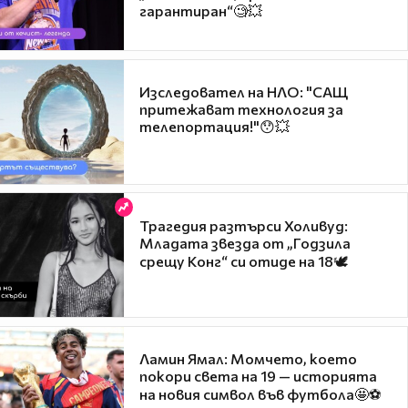
гарантиран“🧐💥
Изследовател на НЛО: "САЩ
притежават технология за
телепортация!"😯💥
Трагедия разтърси Холивуд:
Младата звезда от „Годзила
срещу Конг“ си отиде на 18🕊️
Ламин Ямал: Момчето, което
покори света на 19 — историята
на новия символ във футбола🤩⚽