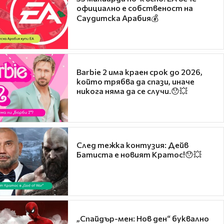
официално е собственост на
Саудитска Арабия💰
Barbie 2 има краен срок до 2026,
който трябва да спази, иначе
никога няма да се случи.😯💥
След тежка контузия: Дейв
Батиста е новият Кратос!😯💥
„Спайдър-мен: Нов ден“ буквално