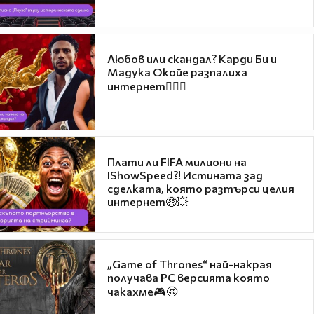
Любов или скандал? Карди Би и
Мадука Окойе разпалиха
интернет❤️‍🔥🔥
Плати ли FIFA милиони на
IShowSpeed?! Истината зад
сделката, която разтърси целия
интернет🤑💥
„Game of Thrones“ най-накрая
получава PC версията която
чакахме🎮🤩