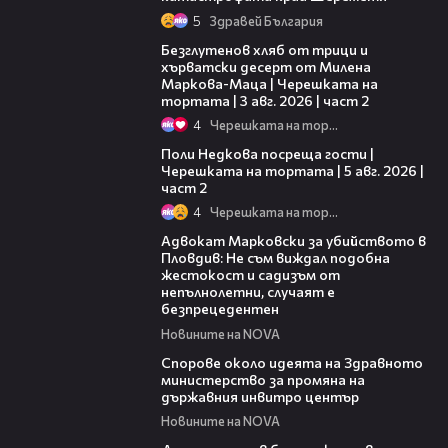
5
Здравей България
15:35
Безглутенов хляб от трици и
хърватски десерт от Милена
Маркова-Маца | Черешката на
тортата | 3 авг. 2026 | част 2
4
Черешката на тортата
13:03
Поли Недкова посреща гости |
Черешката на тортата | 5 авг. 2026 |
част 2
4
Черешката на тортата
01:06
Адвокат Марковски за убийството в
Пловдив: Не съм виждал подобна
жестокост и садизъм от
непълнолетни, случаят е
безпрецедентен
Новините на NOVA
00:50
Спорове около идеята на Здравното
министерство за промяна на
държавния инвитро център
Новините на NOVA
07:30