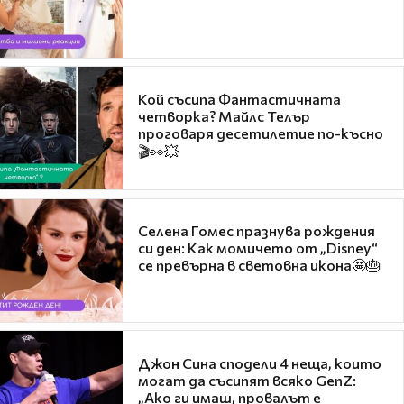
Кой съсипа Фантастичната
четворка? Майлс Телър
проговаря десетилетие по-късно
🎬👀💥
Селена Гомес празнува рождения
си ден: Как момичето от „Disney“
се превърна в световна икона🤩🎂
Джон Сина сподели 4 неща, които
могат да съсипят всяко GenZ:
„Ако ги имаш, провалът е