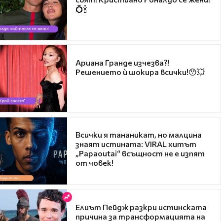
💍🍾
Ариана Гранде изчезва?!
Решението ѝ шокира всички!😯💥
Всички я тананикат, но малцина
знаят истината: VIRAL хитът
„Papaoutai“ всъщност не е изпят
от човек!
Елиът Пейдж разкри истинската
причина за трансформацията на