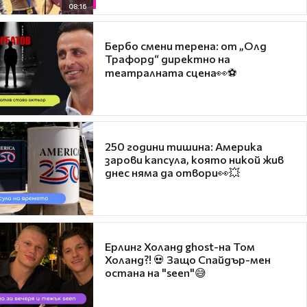
08:16
Бербо смени терена: от „Олд
Трафорд“ директно на
театралната сцена👀⚽
250 години тишина: Америка
зарови капсула, която никой жив
днес няма да отвори👀💥
Ерлинг Холанд ghost-на Том
Холанд?! 💀 Защо Спайдър-мен
остана на "seen"😅