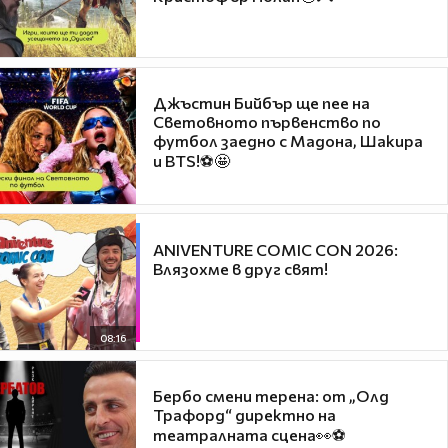
Джъстин Бийбър ще пее на
Световното първенство по
футбол заедно с Мадона, Шакира
и BTS!⚽🤩
ANIVENTURE COMIC CON 2026:
Влязохме в друг свят!
08:16
Бербо смени терена: от „Олд
Трафорд“ директно на
театралната сцена👀⚽