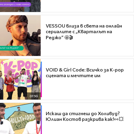
VESSOU влиза в света на онлайн
сериалите с „Кварталът на
Реджо“ 🤩🎬
VOID & Girl Code: Всичко за K-pop
сцената и мечтите им
07:50
Искаш да стигнеш до Холивуд?
Юлиан Костов разкрива как!👀💥