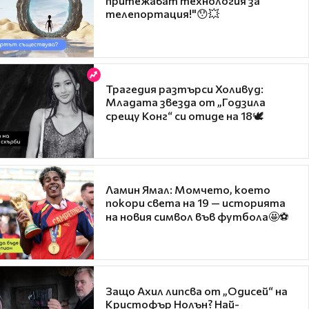
притежават технология за
телепортация!"😯💥
Трагедия разтърси Холивуд:
Младата звезда от „Годзила
срещу Конг“ си отиде на 18🕊️
Ламин Ямал: Момчето, което
покори света на 19 — историята
на новия символ във футбола🤩⚽
Защо Ахил липсва от „Одисей“ на
Кристофър Нолън? Най-