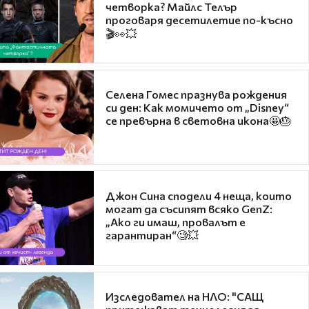
четворка? Майлс Телър
проговаря десетилетие по-късно
🎬👀💥
Селена Гомес празнува рождения
си ден: Как момичето от „Disney“
се превърна в световна икона🤩🎂
Джон Сина сподели 4 неща, които
могат да съсипят всяко GenZ:
„Ако ги имаш, провалът е
гарантиран“🧐💥
Изследовател на НЛО: "САЩ