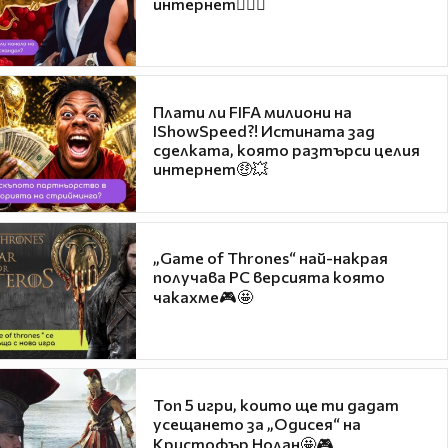
интернет❤️‍🔥🔥
Плати ли FIFA милиони на
IShowSpeed?! Истината зад
сделката, която разтърси целия
интернет🤑💥
„Game of Thrones“ най-накрая
получава PC версията която
чакахме🎮🤩
Топ 5 игри, които ще ти дадат
усещането за „Одисея“ на
Кристофър Нолан🤩🎮