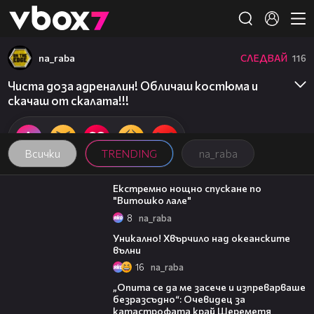
Member of
👾
na_raba
СЛЕДВАЙ
116
Чиста доза адреналин! Oбличаш костюма и
скачаш от скалата!!!
Всички
TRENDING
na_raba
04:21
Екстремно нощно спускане по
"Витошко лале"
8
na_raba
02:16
Уникално! Хвърчило над океанските
вълни
16
na_raba
06:38
„Опита се да ме засече и изпреварваше
безразсъдно“: Очевидец за
катастрофата край Шереметя