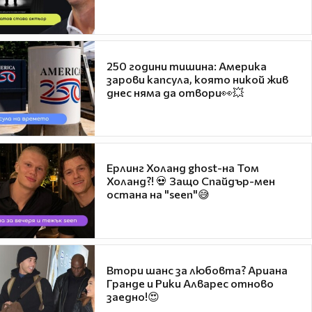
250 години тишина: Америка
зарови капсула, която никой жив
днес няма да отвори👀💥
Ерлинг Холанд ghost-на Том
Холанд?! 💀 Защо Спайдър-мен
остана на "seen"😅
Втори шанс за любовта? Ариана
Гранде и Рики Алварес отново
заедно!😍