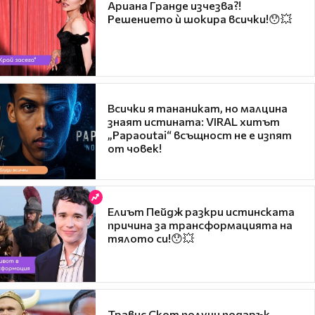
Ариана Гранде изчезва?!
Решението ѝ шокира всички!😯💥
Всички я тананикат, но малцина
знаят истината: VIRAL хитът
„Papaoutai“ всъщност не е изпят
от човек!
Елиът Пейдж разкри истинската
причина за трансформацията на
тялото си!😯💥
Травис Скот получи подарък