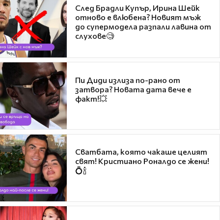
След Брадли Купър, Ирина Шейк
отново е влюбена? Новият мъж
до супермодела разпали лавина от
слухове🧐
Пи Диди излиза по-рано от
затвора? Новата дата вече е
факт!💥
Сватбата, която чакаше целият
свят! Кристиано Роналдо се жени!
💍🍾