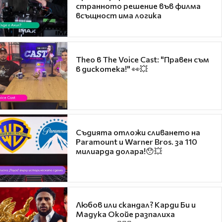
странното решение във филма
всъщност има логика
Theo в The Voice Cast: "Правен съм
в дискотека!" 👀💥
Съдията отложи сливането на
Paramount и Warner Bros. за 110
милиарда долара!😯💥
Любов или скандал? Карди Би и
Мадука Окойе разпалиха