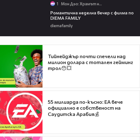
1
Мон Дьо: Храмът на историите
00:20
Романтична неделна вечер с филма по
DIEMA FAMILY
diemafamily
Тийнейджър почти спечели над
милион долара с тотален гейминг
трол😯💥
55 милиарда по-късно: EA вече
официално е собственост на
Саудитска Арабия💰