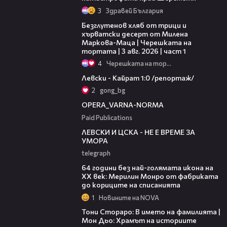
3
Здравей България
16:02
Безглутенов хляб от трици и
хърватски десерт от Милена
Маркова-Маца | Черешката на
тортата | 3 авг. 2026 | част 1
4
Черешката на тортата
05:57
Левски - Кайрат 1:0 /репортаж/
2
gong_bg
00:30
OPERA_VARNA-NORMA
Paid Publications
31:36
ЛЕВСКИ И ЦСКА - НЕ Е ВРЕМЕ ЗА
УМОРА
telegraph
00:38
64 години без най-голямата икона на
XX век: Мерилин Монро от фабриката
до кориците на списанията
1
Новините на NOVA
01:17:16
Тони Стораро: В името на фамилията |
Мон Дьо: Храмът на историите