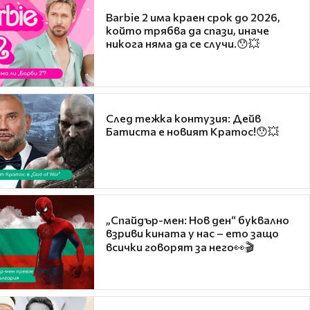
Barbie 2 има краен срок до 2026,
който трябва да спази, иначе
никога няма да се случи.😯💥
След тежка контузия: Дейв
Батиста е новият Кратос!😯💥
„Спайдър-мен: Нов ден“ буквално
взриви кината у нас – ето защо
всички говорят за него👀🎬