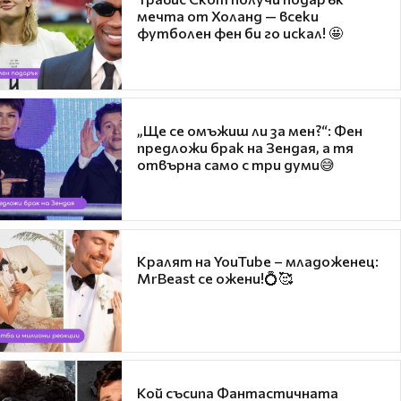
мечта от Холанд — всеки
футболен фен би го искал! 🤩
„Ще се омъжиш ли за мен?“: Фен
предложи брак на Зендая, а тя
отвърна само с три думи😅
Кралят на YouTube – младоженец:
MrBeast се ожени!💍🥰
Кой съсипа Фантастичната