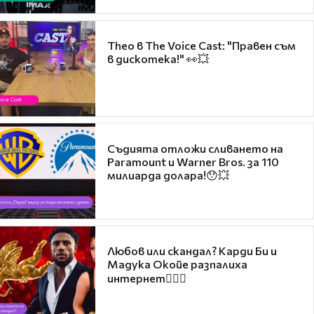
Theo в The Voice Cast: "Правен съм
в дискотека!" 👀💥
Съдията отложи сливането на
Paramount и Warner Bros. за 110
милиарда долара!😯💥
Любов или скандал? Карди Би и
Мадука Окойе разпалиха
интернет❤️‍🔥🔥