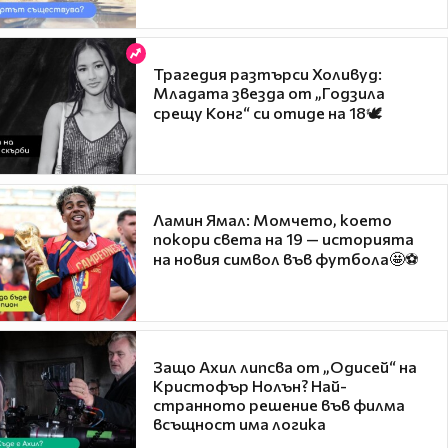
Трагедия разтърси Холивуд:
Младата звезда от „Годзила
срещу Конг“ си отиде на 18🕊️
Ламин Ямал: Момчето, което
покори света на 19 — историята
на новия символ във футбола🤩⚽
Защо Ахил липсва от „Одисей“ на
Кристофър Нолън? Най-
странното решение във филма
всъщност има логика