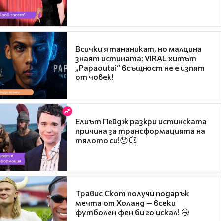
Всички я тананикат, но малцина
знаят истината: VIRAL хитът
„Papaoutai“ всъщност не е изпят
от човек!
Елиът Пейдж разкри истинската
причина за трансформацията на
тялото си!😯💥
Травис Скот получи подарък
мечта от Холанд — всеки
футболен фен би го искал! 🤩