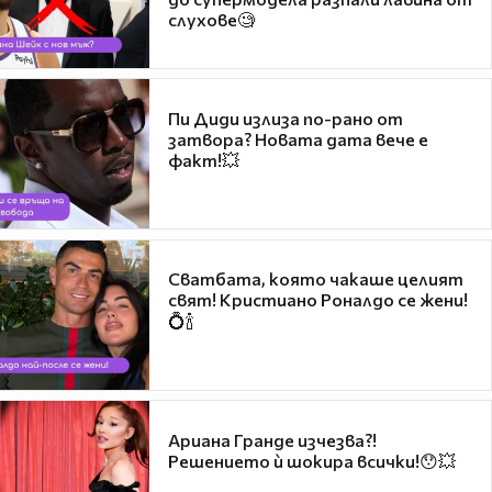
слухове🧐
Пи Диди излиза по-рано от
затвора? Новата дата вече е
факт!💥
Сватбата, която чакаше целият
свят! Кристиано Роналдо се жени!
💍🍾
Ариана Гранде изчезва?!
Решението ѝ шокира всички!😯💥