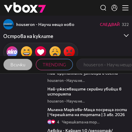
Member of
👾
houseron - Научи нещо ново
СЛЕДВАЙ
322
Острова на куклите
Всички
TRENDING
houseron - Научи нещо
07:37
Най-бруталните затвори в света
houseron - Научи нещо ново
06:45
Най-ужасяващите серийни убийци в
историята
houseron - Научи нещо ново
20:17
Милена Маркова-Маца посреща гости
| Черешката на тортата | 3 авг. 2026
4
Черешката на тортата
05:57
Левски - Кайрат 1:0 /репортаж/