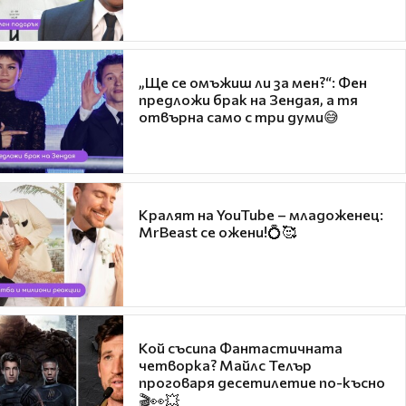
„Ще се омъжиш ли за мен?“: Фен
предложи брак на Зендая, а тя
отвърна само с три думи😅
Кралят на YouTube – младоженец:
MrBeast се ожени!💍🥰
Кой съсипа Фантастичната
четворка? Майлс Телър
проговаря десетилетие по-късно
🎬👀💥