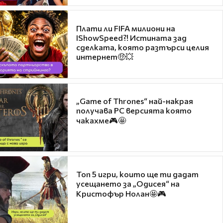
Плати ли FIFA милиони на
IShowSpeed?! Истината зад
сделката, която разтърси целия
интернет🤑💥
„Game of Thrones“ най-накрая
получава PC версията която
чакахме🎮🤩
Топ 5 игри, които ще ти дадат
усещането за „Одисея“ на
Кристофър Нолан🤩🎮