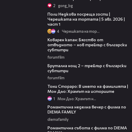
2
gong_bg
19:25
Поли Недкова посреща гости |
Черешката на тортата | 5 авг. 2026 |
част 1
4
Черешката на тортата
01:13
Коварен капан: Бягство от
отвъдното – нов трейлър с български
субтитри
forumfilm
02:26
Брутална нощ 2 – трейлър с български
субтитри
forumfilm
01:17:16
Тони Стораро: В името на фамилията |
Мон Дьо: Храмът на историите
1
Мон Дьо: Храмът на историите
00:20
Романтична неделна вечер с филма по
DIEMA FAMILY
diemafamily
00:21
Романтична събота с филма по DIEMA