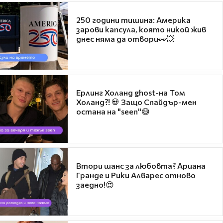
250 години тишина: Америка
зарови капсула, която никой жив
днес няма да отвори👀💥
Ерлинг Холанд ghost-на Том
Холанд?! 💀 Защо Спайдър-мен
остана на "seen"😅
Втори шанс за любовта? Ариана
Гранде и Рики Алварес отново
заедно!😍