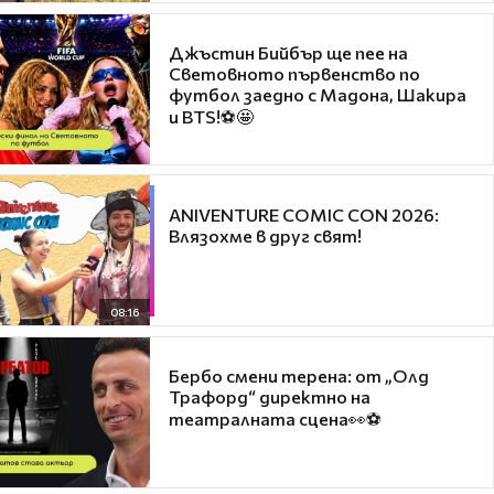
Джъстин Бийбър ще пее на
Световното първенство по
футбол заедно с Мадона, Шакира
и BTS!⚽🤩
ANIVENTURE COMIC CON 2026:
Влязохме в друг свят!
08:16
Бербо смени терена: от „Олд
Трафорд“ директно на
театралната сцена👀⚽