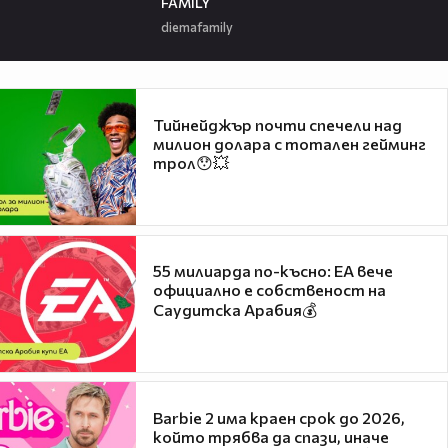
FAMILY
diemafamily
Тийнейджър почти спечели над
милион долара с тотален гейминг
трол😯💥
55 милиарда по-късно: EA вече
официално е собственост на
Саудитска Арабия💰
Barbie 2 има краен срок до 2026,
който трябва да спази, иначе