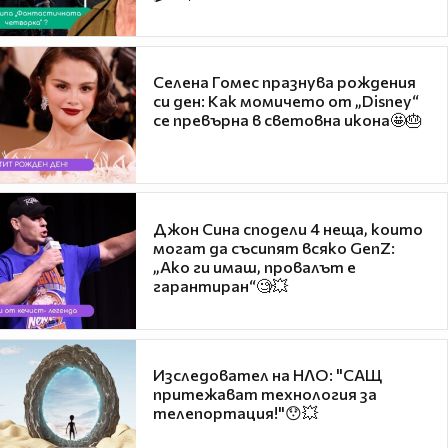
Селена Гомес празнува рождения
си ден: Как момичето от „Disney“
се превърна в световна икона🤩🎂
Джон Сина сподели 4 неща, които
могат да съсипят всяко GenZ:
„Ако ги имаш, провалът е
гарантиран“🧐💥
Изследовател на НЛО: "САЩ
притежават технология за
телепортация!"😯💥