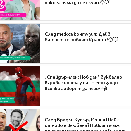
никога няма да се случи.😯💥
След тежка контузия: Дейв
Батиста е новият Кратос!😯💥
„Спайдър-мен: Нов ден“ буквално
взриви кината у нас – ето защо
всички говорят за него👀🎬
След Брадли Купър, Ирина Шейк
отново е влюбена? Новият мъж
до супермодела разпали лавина от