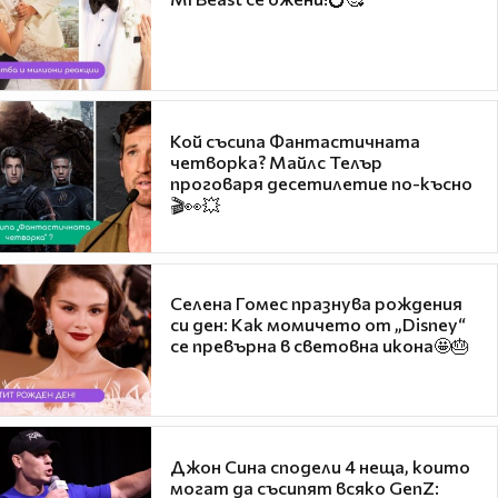
Кой съсипа Фантастичната
четворка? Майлс Телър
проговаря десетилетие по-късно
🎬👀💥
Селена Гомес празнува рождения
си ден: Как момичето от „Disney“
се превърна в световна икона🤩🎂
Джон Сина сподели 4 неща, които
могат да съсипят всяко GenZ: