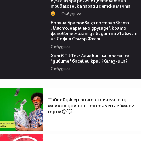
Булка избра рокля в цветовете на
трибагреника заради детска мечта
1
Събуди се
11:27
Боряна Братоева за постановката
„Място, наречено другаде“, която
феновете могат да видят на 21 август
на София Съмър Фест
Събуди се
05:33
Хит в TikTok: Лечебни или опасни са
"дивите" басейни край Железница?
Събуди се
Тийнейджър почти спечели над
милион долара с тотален гейминг
трол😯💥