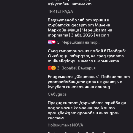
изкуствен интелект
ТРИТЕ ГРАДА
16:02
Безглутенов хляб от трици и
хърватски десерт от Милена
Маркова-Маца | Черешката на
тортата | 3 авг. 2026 | част 1
5
Черешката на тортата
09:32
След смъртоносния побой в Пловдив:
Очевидци твърдят, че сред групата
тийнейджъри е имало и момичета
3
Здравей България
13:48
Епидемията „Фентанил”: Повечето от
употребяващите дори не знаят, че
купуват синтетичния опиоид
Събуди се
07:12
Президентът: Държавата трябва да
подпомогне компаниите, които
произвеждат дронове и антидрон
системи
Новините на NOVA
05:08