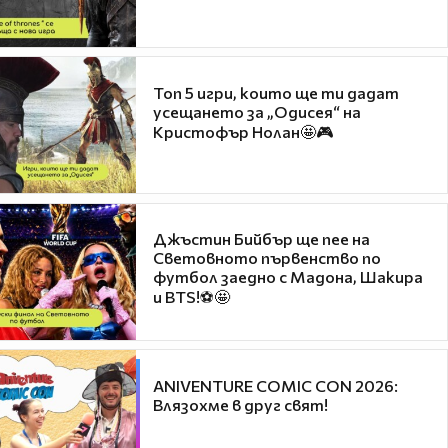
Топ 5 игри, които ще ти дадат
усещането за „Одисея“ на
Кристофър Нолан🤩🎮
Джъстин Бийбър ще пее на
Световното първенство по
футбол заедно с Мадона, Шакира
и BTS!⚽🤩
ANIVENTURE COMIC CON 2026:
Влязохме в друг свят!