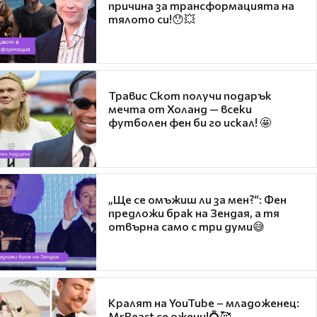
причина за трансформацията на
тялото си!😯💥
Травис Скот получи подарък
мечта от Холанд — всеки
футболен фен би го искал! 🤩
„Ще се омъжиш ли за мен?“: Фен
предложи брак на Зендая, а тя
отвърна само с три думи😅
Кралят на YouTube – младоженец:
MrBeast се ожени!💍🥰