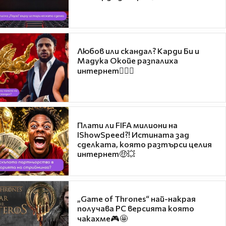
Любов или скандал? Карди Би и
Мадука Окойе разпалиха
интернет❤️‍🔥🔥
Плати ли FIFA милиони на
IShowSpeed?! Истината зад
сделката, която разтърси целия
интернет🤑💥
„Game of Thrones“ най-накрая
получава PC версията която
чакахме🎮🤩