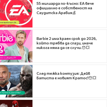
55 милиарда по-късно: EA вече
официално е собственост на
Саудитска Арабия💰
Barbie 2 има краен срок до 2026,
който трябва да спази, иначе
никога няма да се случи.😯💥
След тежка контузия: Дейв
Батиста е новият Кратос!😯💥