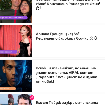
свят! Кристиано Роналдо се жени!
💍🍾
Ариана Гранде изчезва?!
Решението ѝ шокира всички!😯💥
Всички я тананикат, но малцина
знаят истината: VIRAL хитът
„Papaoutai“ всъщност не е изпят
от човек!
Елиът Пейдж разкри истинската