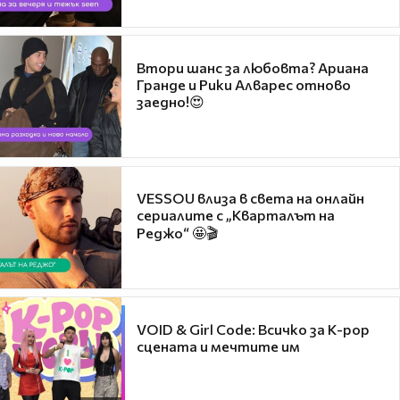
Втори шанс за любовта? Ариана
Гранде и Рики Алварес отново
заедно!😍
VESSOU влиза в света на онлайн
сериалите с „Кварталът на
Реджо“ 🤩🎬
VOID & Girl Code: Всичко за K-pop
сцената и мечтите им