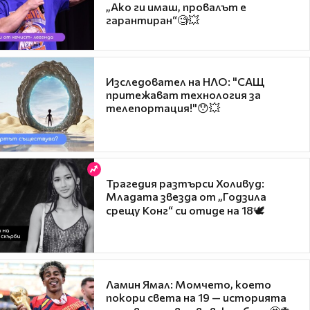
„Ако ги имаш, провалът е
гарантиран“🧐💥
Изследовател на НЛО: "САЩ
притежават технология за
телепортация!"😯💥
Трагедия разтърси Холивуд:
Младата звезда от „Годзила
срещу Конг“ си отиде на 18🕊️
Ламин Ямал: Момчето, което
покори света на 19 — историята