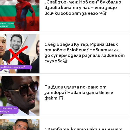
„Спайдър-мен: Нов ден“ буквално
взриви кината у нас – ето защо
всички говорят за него👀🎬
След Брадли Купър, Ирина Шейк
отново е влюбена? Новият мъж
до супермодела разпали лавина от
слухове🧐
Пи Диди излиза по-рано от
затвора? Новата дата вече е
факт!💥
Сватбата, която чакаше целият