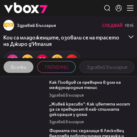
Member of
👾
Здравей България
СЛЕДВАЙ
1816
Кои са младоженците, озовали се на трасето
на Джиро д'Италия
Всички
TRENDING
Здравей България
03:09
Как Пловдив се превърна в дом на
международния тенис
Здравей България
04:11
„Живей красиво”: Как цветята могат
да се превърнат в най-стилната
декорация у дома
Здравей България
00:06
Фирмата със седалище в Лясковец
внедрява роботизирана техника и