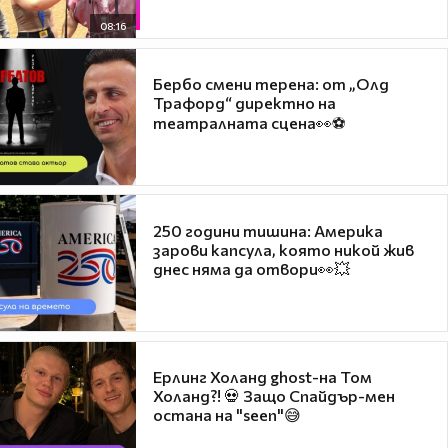
08:16
Бербо смени терена: от „Олд
Трафорд“ директно на
театралната сцена👀⚽
250 години тишина: Америка
зарови капсула, която никой жив
днес няма да отвори👀💥
Ерлинг Холанд ghost-на Том
Холанд?! 💀 Защо Спайдър-мен
остана на "seen"😅