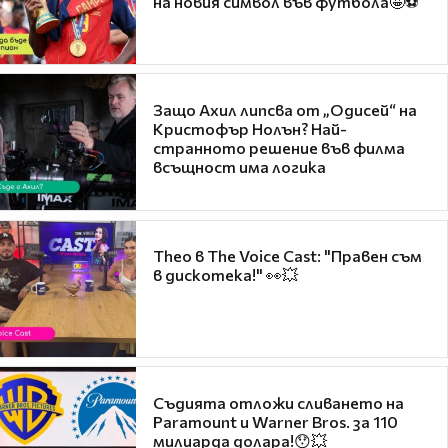
на новия символ във футбола🤩⚽
Защо Ахил липсва от „Одисей“ на
Кристофър Нолън? Най-
странното решение във филма
всъщност има логика
Theo в The Voice Cast: "Правен съм
в дискотека!" 👀💥
Съдията отложи сливането на
Paramount и Warner Bros. за 110
милиарда долара!😯💥