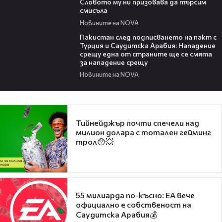
Словото му ни призовава да търсим
смисъла
Новините на NOVA
00:54
Пакистан след подписването на пакт с
Турция и Саудитска Арабия: Нападение
срещу една от страните ще се смята
за нападение срещу
Новините на NOVA
Тийнейджър почти спечели над
милион долара с тотален гейминг
трол😯💥
55 милиарда по-късно: EA вече
официално е собственост на
Саудитска Арабия💰