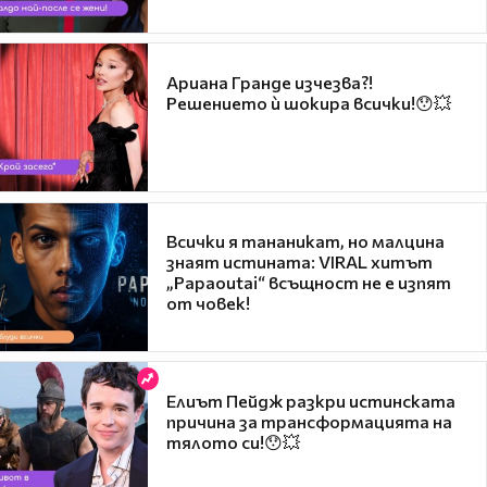
Ариана Гранде изчезва?!
Решението ѝ шокира всички!😯💥
Всички я тананикат, но малцина
знаят истината: VIRAL хитът
„Papaoutai“ всъщност не е изпят
от човек!
Елиът Пейдж разкри истинската
причина за трансформацията на
тялото си!😯💥