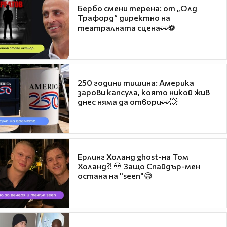
Бербо смени терена: от „Олд
Трафорд“ директно на
театралната сцена👀⚽
250 години тишина: Америка
зарови капсула, която никой жив
днес няма да отвори👀💥
Ерлинг Холанд ghost-на Том
Холанд?! 💀 Защо Спайдър-мен
остана на "seen"😅