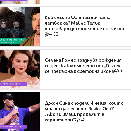
Кой съсипа Фантастичната
четворка? Майлс Телър
проговаря десетилетие по-късно
🎬👀💥
Селена Гомес празнува рождения
си ден: Как момичето от „Disney“
се превърна в световна икона🤩🎂
Джон Сина сподели 4 неща, които
могат да съсипят всяко GenZ:
„Ако ги имаш, провалът е
гарантиран“🧐💥