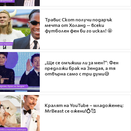
Травис Скот получи подарък
мечта от Холанд — всеки
футболен фен би го искал! 🤩
„Ще се омъжиш ли за мен?“: Фен
предложи брак на Зендая, а тя
отвърна само с три думи😅
Кралят на YouTube – младоженец:
MrBeast се ожени!💍🥰