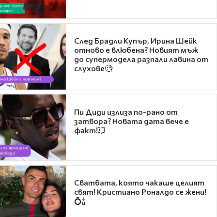
След Брадли Купър, Ирина Шейк
отново е влюбена? Новият мъж
до супермодела разпали лавина от
слухове🧐
Пи Диди излиза по-рано от
затвора? Новата дата вече е
факт!💥
Сватбата, която чакаше целият
свят! Кристиано Роналдо се жени!
💍🍾