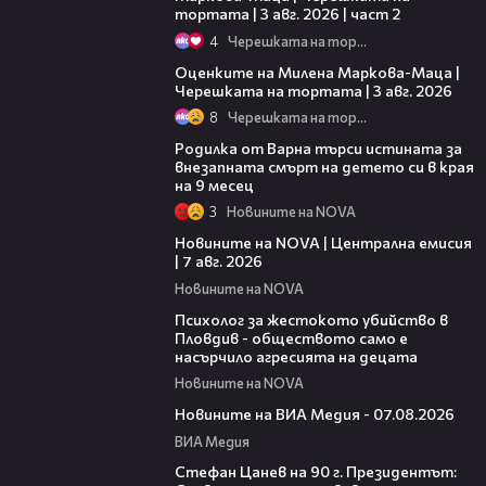
тортата | 3 авг. 2026 | част 2
4
Черешката на тортата
14:06
Оценките на Милена Маркова-Маца |
Черешката на тортата | 3 авг. 2026
8
Черешката на тортата
03:09
Родилка от Варна търси истината за
внезапната смърт на детето си в края
на 9 месец
3
Новините на NOVA
45:26
Новините на NOVA | Централна емисия
| 7 авг. 2026
Новините на NOVA
07:08
Психолог за жестокото убийство в
Пловдив - обществото само е
насърчило агресията на децата
Новините на NOVA
19:32
Новините на ВИА Медия - 07.08.2026
ВИА Медия
02:02
Стефан Цанев на 90 г. Президентът: