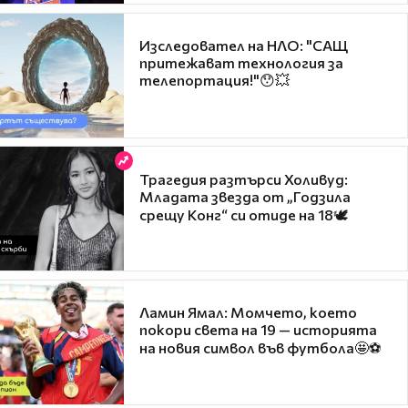
Изследовател на НЛО: "САЩ
притежават технология за
телепортация!"😯💥
Трагедия разтърси Холивуд:
Младата звезда от „Годзила
срещу Конг“ си отиде на 18🕊️
Ламин Ямал: Момчето, което
покори света на 19 — историята
на новия символ във футбола🤩⚽