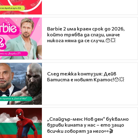
Barbie 2 има краен срок до 2026,
който трябва да спази, иначе
никога няма да се случи.😯💥
След тежка контузия: Дейв
Батиста е новият Кратос!😯💥
„Спайдър-мен: Нов ден“ буквално
взриви кината у нас – ето защо
всички говорят за него👀🎬