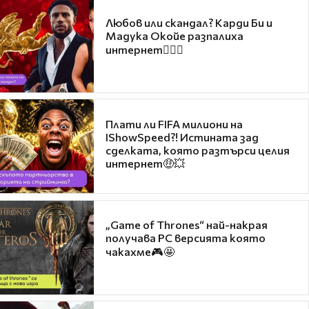
Любов или скандал? Карди Би и
Мадука Окойе разпалиха
интернет❤️‍🔥🔥
Плати ли FIFA милиони на
IShowSpeed?! Истината зад
сделката, която разтърси целия
интернет🤑💥
„Game of Thrones“ най-накрая
получава PC версията която
чакахме🎮🤩