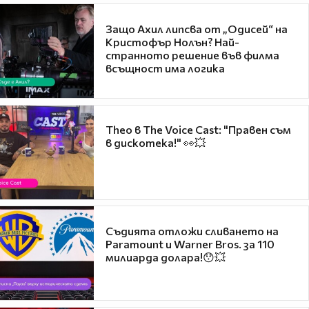
Защо Ахил липсва от „Одисей“ на
Кристофър Нолън? Най-
странното решение във филма
всъщност има логика
Theo в The Voice Cast: "Правен съм
в дискотека!" 👀💥
Съдията отложи сливането на
Paramount и Warner Bros. за 110
милиарда долара!😯💥