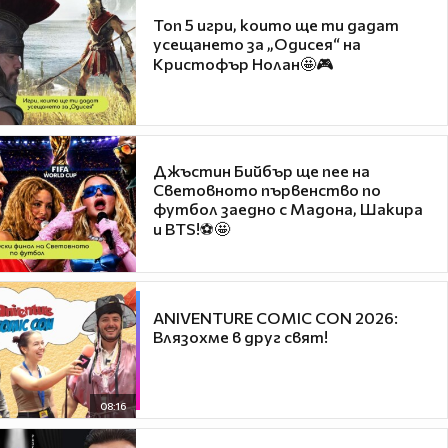
Топ 5 игри, които ще ти дадат
усещането за „Одисея“ на
Кристофър Нолан🤩🎮
Джъстин Бийбър ще пее на
Световното първенство по
футбол заедно с Мадона, Шакира
и BTS!⚽🤩
ANIVENTURE COMIC CON 2026:
Влязохме в друг свят!
08:16