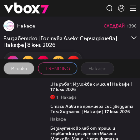
Member of
👾
На кафе
СЛЕДВАЙ
1396
Елизабетско | Гостува Алекс Сърчаджиева |
На кафе | 8 юни 2026
Всички
TRENDING
На кафе
09:09
„На ръба“: Изложба с мисия | На кафе |
17 юли 2026
1
На кафе
02:58
Стаси Айви на премиера със звездата
Том Хидълсън | На кафе | 17 юли 2026
На кафе
15:35
Безглутенов хляб от трици и
хърватски десерт от Милена
Маркова-Маца | Черешката на