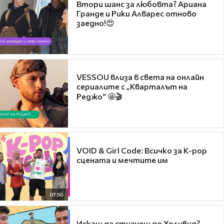
Втори шанс за любовта? Ариана
Гранде и Рики Алварес отново
заедно!😍
VESSOU влиза в света на онлайн
сериалите с „Кварталът на
Реджо“ 🤩🎬
VOID & Girl Code: Всичко за K-pop
сцената и мечтите им
07:50
Искаш да стигнеш до Холивуд?