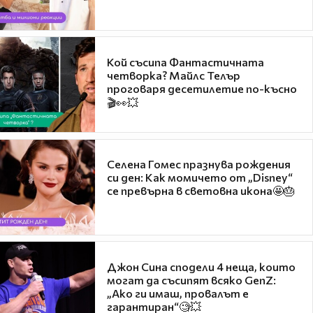
Кой съсипа Фантастичната
четворка? Майлс Телър
проговаря десетилетие по-късно
🎬👀💥
Селена Гомес празнува рождения
си ден: Как момичето от „Disney“
се превърна в световна икона🤩🎂
Джон Сина сподели 4 неща, които
могат да съсипят всяко GenZ:
„Ако ги имаш, провалът е
гарантиран“🧐💥