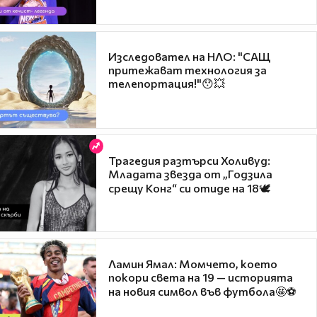
Изследовател на НЛО: "САЩ
притежават технология за
телепортация!"😯💥
Трагедия разтърси Холивуд:
Младата звезда от „Годзила
срещу Конг“ си отиде на 18🕊️
Ламин Ямал: Момчето, което
покори света на 19 — историята
на новия символ във футбола🤩⚽