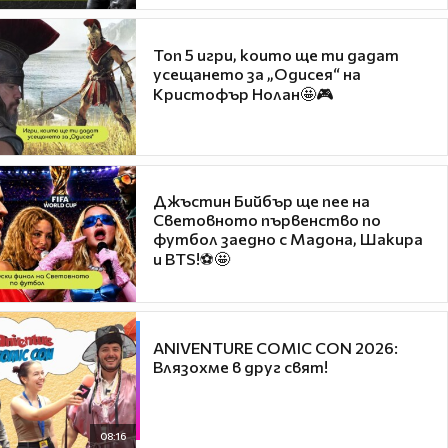
Топ 5 игри, които ще ти дадат
усещането за „Одисея“ на
Кристофър Нолан🤩🎮
Джъстин Бийбър ще пее на
Световното първенство по
футбол заедно с Мадона, Шакира
и BTS!⚽🤩
ANIVENTURE COMIC CON 2026:
Влязохме в друг свят!
08:16