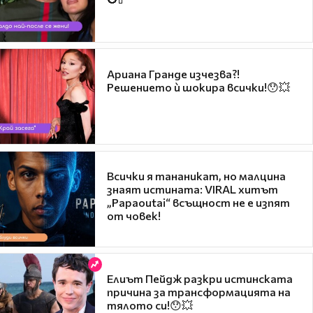
Ариана Гранде изчезва?!
Решението ѝ шокира всички!😯💥
Всички я тананикат, но малцина
знаят истината: VIRAL хитът
„Papaoutai“ всъщност не е изпят
от човек!
Елиът Пейдж разкри истинската
причина за трансформацията на
тялото си!😯💥