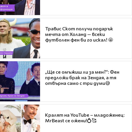
Травис Скот получи подарък
мечта от Холанд — всеки
футболен фен би го искал! 🤩
„Ще се омъжиш ли за мен?“: Фен
предложи брак на Зендая, а тя
отвърна само с три думи😅
Кралят на YouTube – младоженец:
MrBeast се ожени!💍🥰