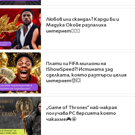
Любов или скандал? Карди Би и
Мадука Окойе разпалиха
интернет❤️‍🔥🔥
Плати ли FIFA милиони на
IShowSpeed?! Истината зад
сделката, която разтърси целия
интернет🤑💥
„Game of Thrones“ най-накрая
получава PC версията която
чакахме🎮🤩