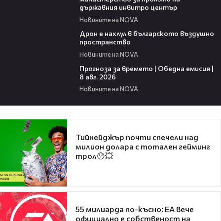
държавния инвитро център
Новините на NOVA
07:30
Дрон е нахлул в българското въздушно
пространство
Новините на NOVA
02:03
Прогноза за времето | Обедна емисия |
8 авг. 2026
Новините на NOVA
Тийнейджър почти спечели над
милион долара с тотален гейминг
трол😯💥
55 милиарда по-късно: EA вече
официално е собственост на