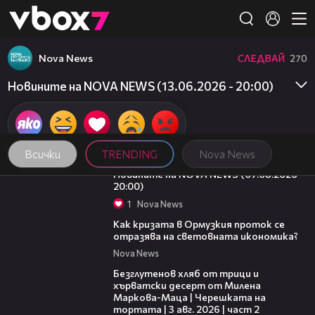
Member of
👾
Nova News
СЛЕДВАЙ
270
Новините на NOVA NEWS (13.06.2026 - 20:00)
Всички
TRENDING
Nova News
22:56
Новините на NOVA NEWS (07.08.2026 -
20:00)
1
Nova News
14:07
Как кризата в Ормузкия проток се
отразява на световната икономика?
Nova News
15:35
Безглутенов хляб от трици и
хърватски десерт от Милена
Маркова-Маца | Черешката на
тортата | 3 авг. 2026 | част 2