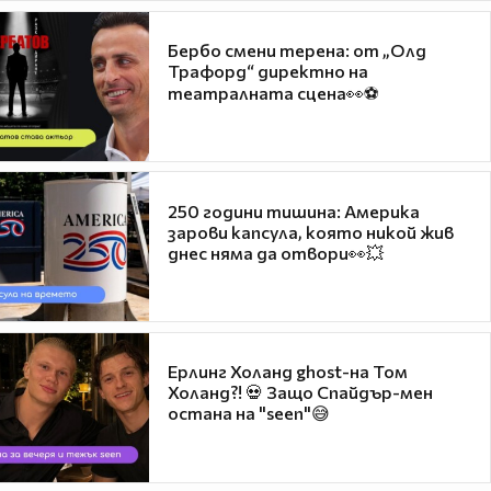
Бербо смени терена: от „Олд
Трафорд“ директно на
театралната сцена👀⚽
250 години тишина: Америка
зарови капсула, която никой жив
днес няма да отвори👀💥
Ерлинг Холанд ghost-на Том
Холанд?! 💀 Защо Спайдър-мен
остана на "seen"😅