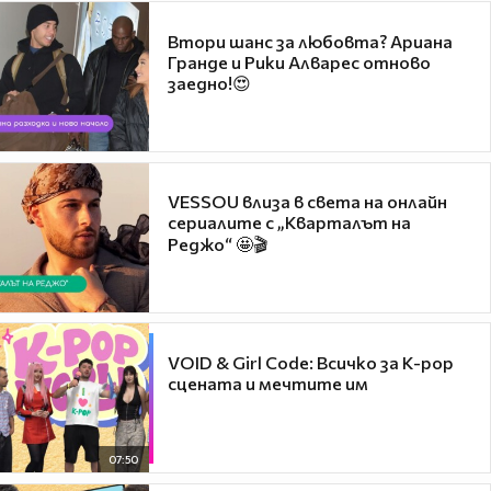
Втори шанс за любовта? Ариана
Гранде и Рики Алварес отново
заедно!😍
VESSOU влиза в света на онлайн
сериалите с „Кварталът на
Реджо“ 🤩🎬
VOID & Girl Code: Всичко за K-pop
сцената и мечтите им
07:50