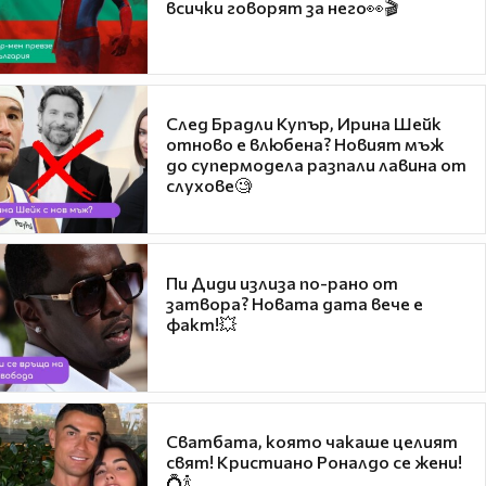
всички говорят за него👀🎬
След Брадли Купър, Ирина Шейк
отново е влюбена? Новият мъж
до супермодела разпали лавина от
слухове🧐
Пи Диди излиза по-рано от
затвора? Новата дата вече е
факт!💥
Сватбата, която чакаше целият
свят! Кристиано Роналдо се жени!
💍🍾