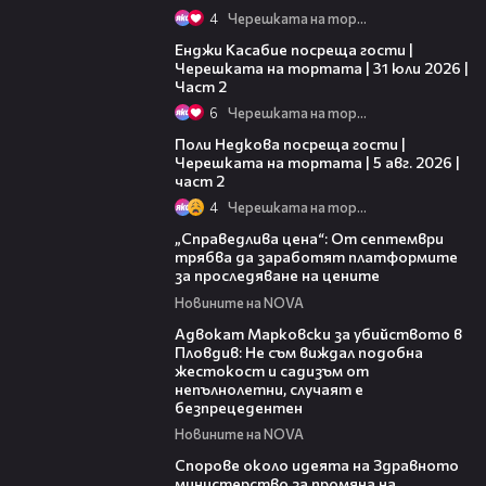
4
Черешката на тортата
16:45
Енджи Касабие посреща гости |
Черешката на тортата | 31 юли 2026 |
Част 2
6
Черешката на тортата
13:03
Поли Недкова посреща гости |
Черешката на тортата | 5 авг. 2026 |
част 2
4
Черешката на тортата
03:12
„Справедлива цена“: От септември
трябва да заработят платформите
за проследяване на цените
Новините на NOVA
01:06
Адвокат Марковски за убийството в
Пловдив: Не съм виждал подобна
жестокост и садизъм от
непълнолетни, случаят е
безпрецедентен
Новините на NOVA
00:50
Спорове около идеята на Здравното
министерство за промяна на