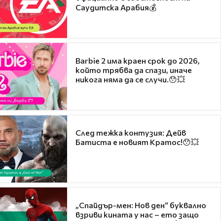
Саудитска Арабия💰
Barbie 2 има краен срок до 2026,
който трябва да спази, иначе
никога няма да се случи.😯💥
След тежка контузия: Дейв
Батиста е новият Кратос!😯💥
„Спайдър-мен: Нов ден“ буквално
взриви кината у нас – ето защо