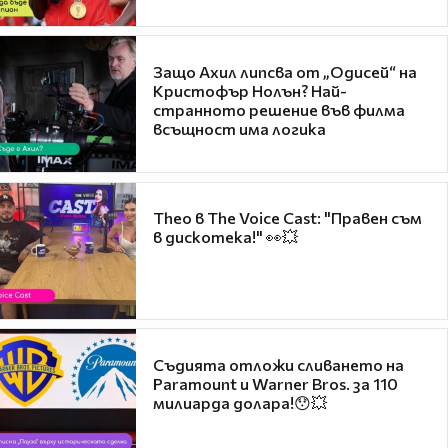
Защо Ахил липсва от „Одисей“ на
Кристофър Нолън? Най-
странното решение във филма
всъщност има логика
Theo в The Voice Cast: "Правен съм
в дискотека!" 👀💥
Съдията отложи сливането на
Paramount и Warner Bros. за 110
милиарда долара!😯💥