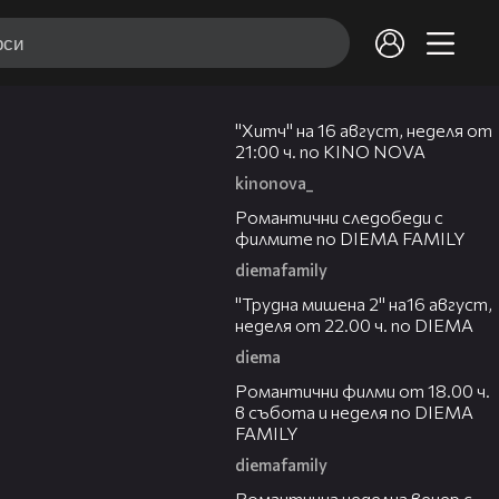
00:30
"Хитч" на 16 август, неделя от
21:00 ч. по KINO NOVA
kinonova_
00:31
Романтични следобеди с
филмите по DIEMA FAMILY
diemafamily
00:31
"Трудна мишена 2" на16 август,
неделя от 22.00 ч. по DIEMA
diema
00:36
Романтични филми от 18.00 ч.
в събота и неделя по DIEMA
FAMILY
diemafamily
00:21
Романтичнa неделна вечер с