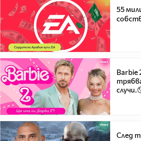
55 мил
собств
Barbie
трябва
случи.
След т