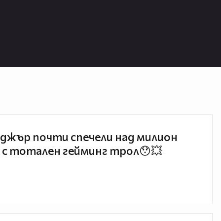
джър почти спечели над милион
 с тотален гейминг трол😯💥