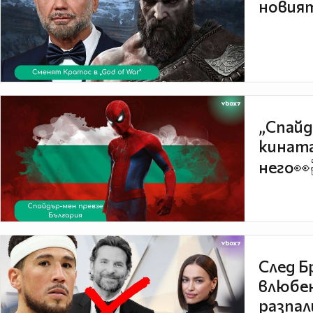
новият
„Спайд
кината
него👀
След Б
влюбен
разпал