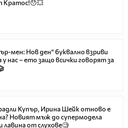
 Кратос!😯💥
ър-мен: Нов ден“ буквално взриви
 у нас – ето защо всички говорят за
🎬
радли Купър, Ирина Шейк отново е
а? Новият мъж до супермодела
и лавина от слухове🧐