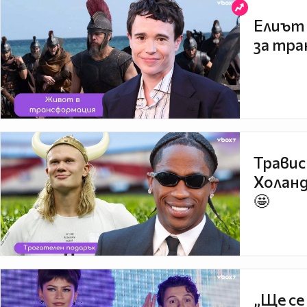
Елиът 
за тра
Травис
Холанд
🤩
„Ще се