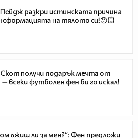
Пейдж разкри истинската причина
нсформацията на тялото си!😯💥
 Скот получи подарък мечта от
 — всеки футболен фен би го искал!
 омъжиш ли за мен?“: Фен предложи