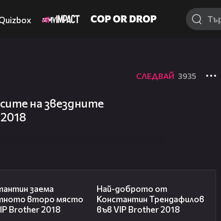
Quizbox
СЛЕДВАЙ
3935
сите на звездните
 2018
07:57
04:59
тантин заема
Най-доброто от
тното второ място
Константин Трендафилов
IP Brother 2018
във VIP Brother 2018