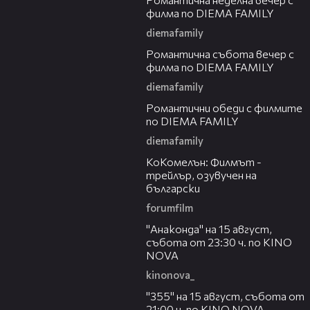
филма по DIEMA FAMILY
diemafamily
00:20
Романтичнa събота вечер с
филма по DIEMA FAMILY
diemafamily
00:32
Романтични обеди с филмите
по DIEMA FAMILY
diemafamily
01:06
КоКомелън: Филмът -
трейлър, озувучен на
български
forumfilm
00:30
"Анаконда" на 15 август,
събота от 23:30 ч. по KINO
NOVA
kinonova_
00:31
"355" на 15 август, събота от
21:00 ч. по KINO NOVA