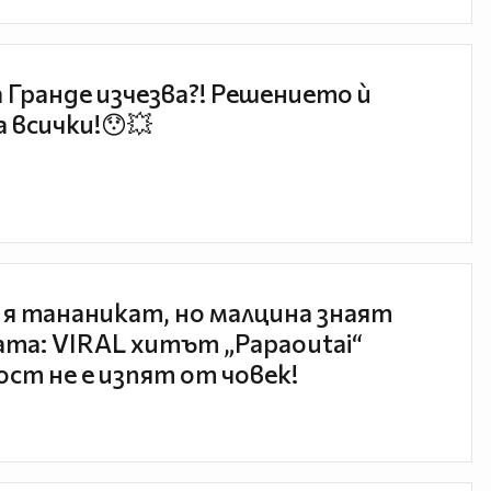
 Гранде изчезва?! Решението ѝ
 всички!😯💥
 я тананикат, но малцина знаят
та: VIRAL хитът „Papaoutai“
ст не е изпят от човек!