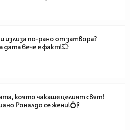
и излиза по-рано от затвора?
 дата вече е факт!💥
та, която чакаше целият свят!
ано Роналдо се жени!💍🍾