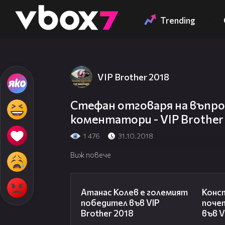
Member of
👾
Trending
VIP Brother 2018
Стефан отговаря на въпро
коментатори - VIP Brother
1 476
31.10.2018
Виж повече
06:03
Атанас Колев е големият
Конс
победител във VIP
поче
Brother 2018
във V