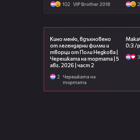
102
VIP Brother 2018
15:31
Кино меню, вдъхновено
Макаб
от легендарни филми и
0:3 
творци от Поли Недкова |
3
Черешката на тортата | 5
авг. 2026 | част 2
2
Черешката на
тортата