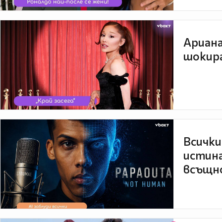
Ариана
шокира
Всички
истина
всъщно