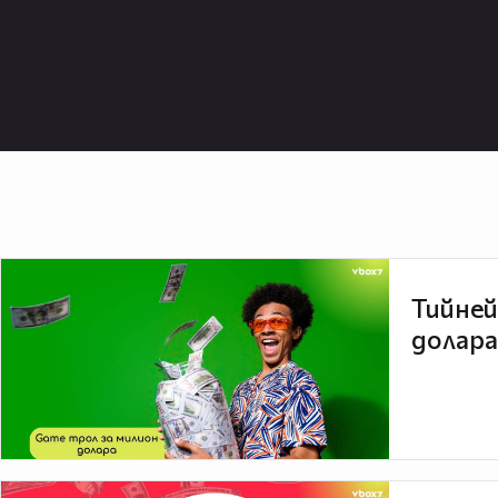
Тийней
долара