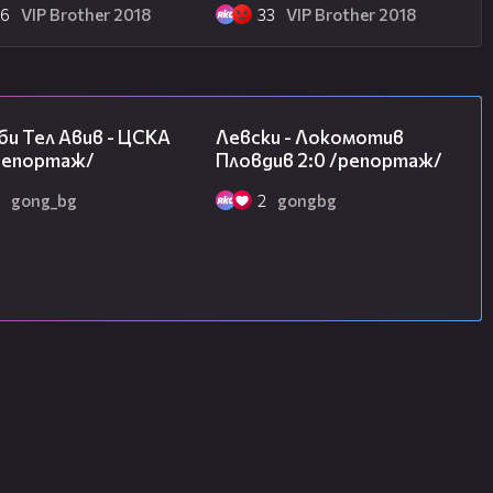
26
VIP Brother 2018
33
VIP Brother 2018
09:11
06:10
и Тел Авив - ЦСКА
Левски - Локомотив
/репортаж/
Пловдив 2:0 /репортаж/
gong_bg
2
gongbg