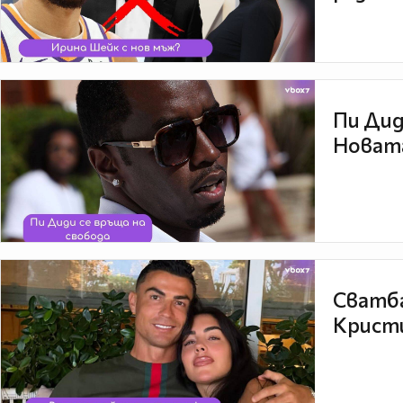
Пи Дид
Новата
Сватба
Кристи