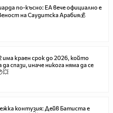
иарда по-късно: EA вече официално е
еност на Саудитска Арабия💰
 2 има краен срок до 2026, който
 да спази, иначе никога няма да се
😯💥
ежка контузия: Дейв Батиста е