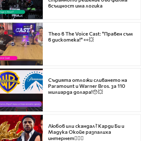
всъщност има логика
Theo в The Voice Cast: "Правен съм
в дискотека!" 👀💥
Съдията отложи сливането на
Paramount и Warner Bros. за 110
милиарда долара!😯💥
Любов или скандал? Карди Би и
Мадука Окойе разпалиха
интернет❤️‍🔥🔥