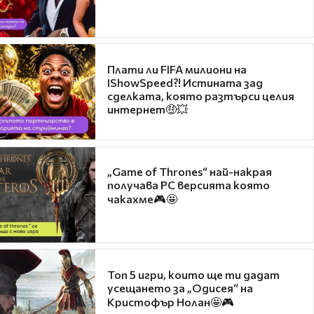
Плати ли FIFA милиони на
IShowSpeed?! Истината зад
сделката, която разтърси целия
интернет🤑💥
„Game of Thrones“ най-накрая
получава PC версията която
чакахме🎮🤩
Топ 5 игри, които ще ти дадат
усещането за „Одисея“ на
Кристофър Нолан🤩🎮