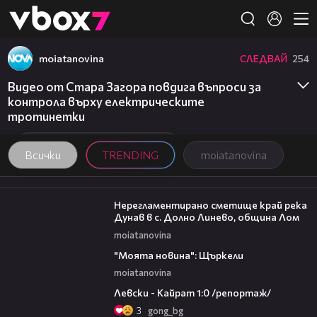
Member of
👾
moiatanovina
СЛЕДВАЙ
254
Видео от Стара Загора повдига въпроси за
контрола върху електрическите
тротинетки
Всички
TRENDING
moiatanovina
01:43
Нерегламентирано сметище край река
Дунав в с. Долно Линево, община Лом
moiatanovina
00:29
"Моята новина": Щъркели
moiatanovina
05:57
Левски - Кайрат 1:0 /репортаж/
3
gong_bg
14:06