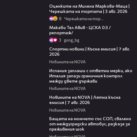
Оценките на Милена Маркова-Маца |
Черешката на тортата | 3 авг. 2026
8
Черешката на тортата
09:11
Макаби Тел Авив - ЦСКА 0:3 /
репортаж/
3
gong_bg
03:46
Спортни новини | Късна емисия | 7 авг.
2026
Новините на NOVA
00:51
Испания заплаши с ответни мерки, ако
Италия запази граничния контрол
между двете държави
Новините на NOVA
21:18
Новините на NOVA | Лятна късна
емисия | 7 авг. 2026
Новините на NOVA
00:30
Бащата на момчето със СОП, свалено
от междуградски автобус, разказа за
преживения шок
Новините на NOVA