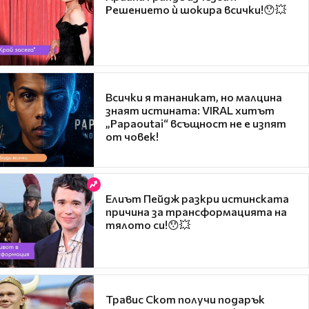
Решението ѝ шокира всички!😯💥
Всички я тананикат, но малцина
знаят истината: VIRAL хитът
„Papaoutai“ всъщност не е изпят
от човек!
Елиът Пейдж разкри истинската
причина за трансформацията на
тялото си!😯💥
Травис Скот получи подарък