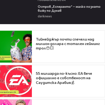
00:04
Остров „Есперанто“ – малко познато
бижу по Дунав
dariknews
Тийнейджър почти спечели над
милион долара с тотален гейминг
трол😯💥
55 милиарда по-късно: EA вече
официално е собственост на
Саудитска Арабия💰