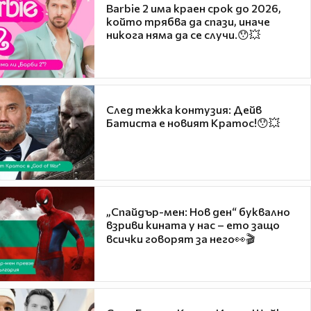
Barbie 2 има краен срок до 2026,
който трябва да спази, иначе
никога няма да се случи.😯💥
След тежка контузия: Дейв
Батиста е новият Кратос!😯💥
„Спайдър-мен: Нов ден“ буквално
взриви кината у нас – ето защо
всички говорят за него👀🎬