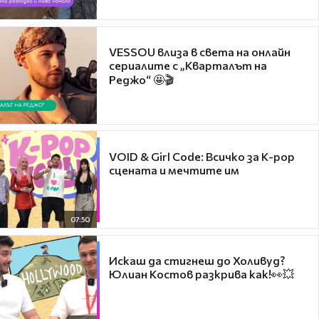
VESSOU влиза в света на онлайн
сериалите с „Кварталът на
Реджо“ 🤩🎬
VOID & Girl Code: Всичко за K-pop
сцената и мечтите им
07:50
Искаш да стигнеш до Холивуд?
Юлиан Костов разкрива как!👀💥