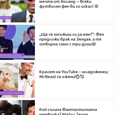
мечта от Холанд — всеки
футболен фен би го искал! 🤩
„Ще се омъжиш ли за мен?“: Фен
предложи брак на Зендая, а тя
отвърна само с три думи😅
Кралят на YouTube – младоженец:
MrBeast се ожени!💍🥰
Кой съсипа Фантастичната
четворка? Майлс Телър