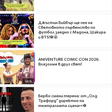
Джъстин Бийбър ще пее на
Световното първенство по
футбол заедно с Мадона, Шакира
и BTS!⚽🤩
ANIVENTURE COMIC CON 2026:
Влязохме в друг свят!
08:16
Бербо смени терена: от „Олд
Трафорд“ директно на
театралната сцена👀⚽