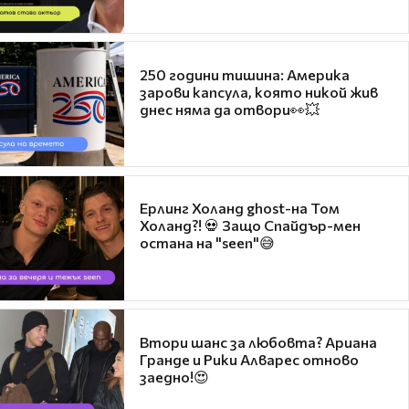
250 години тишина: Америка
зарови капсула, която никой жив
днес няма да отвори👀💥
Ерлинг Холанд ghost-на Том
Холанд?! 💀 Защо Спайдър-мен
остана на "seen"😅
Втори шанс за любовта? Ариана
Гранде и Рики Алварес отново
заедно!😍