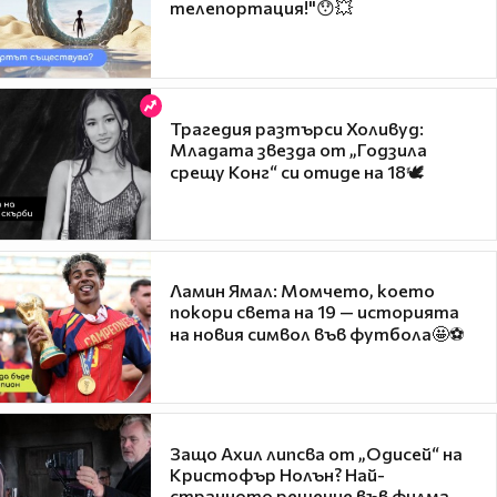
телепортация!"😯💥
Трагедия разтърси Холивуд:
Младата звезда от „Годзила
срещу Конг“ си отиде на 18🕊️
Ламин Ямал: Момчето, което
покори света на 19 — историята
на новия символ във футбола🤩⚽
Защо Ахил липсва от „Одисей“ на
Кристофър Нолън? Най-
странното решение във филма