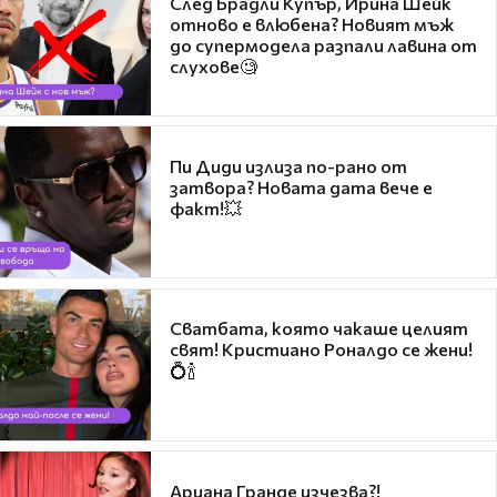
След Брадли Купър, Ирина Шейк
отново е влюбена? Новият мъж
до супермодела разпали лавина от
слухове🧐
Пи Диди излиза по-рано от
затвора? Новата дата вече е
факт!💥
Сватбата, която чакаше целият
свят! Кристиано Роналдо се жени!
💍🍾
Ариана Гранде изчезва?!