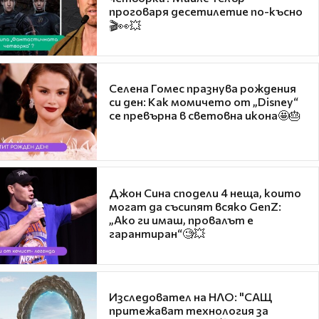
проговаря десетилетие по-късно
🎬👀💥
Селена Гомес празнува рождения
си ден: Как момичето от „Disney“
се превърна в световна икона🤩🎂
Джон Сина сподели 4 неща, които
могат да съсипят всяко GenZ:
„Ако ги имаш, провалът е
гарантиран“🧐💥
Изследовател на НЛО: "САЩ
притежават технология за