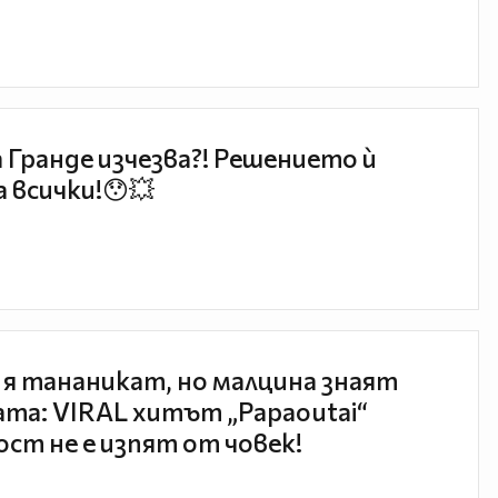
 Гранде изчезва?! Решението ѝ
 всички!😯💥
 я тананикат, но малцина знаят
та: VIRAL хитът „Papaoutai“
ст не е изпят от човек!