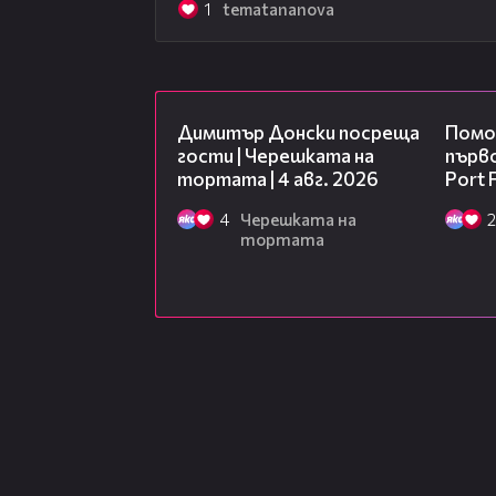
1
tematananova
17:43
Димитър Донски посреща
Помо
гости | Черешката на
първо
тортата | 4 авг. 2026
Port F
4
Черешката на
2
тортата