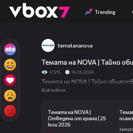
Member of
👾
Trending
tematananova
Темата на NOVA | Тайно общ
17 215
16.05.2026
Темата на NOVA | Тайно общество
Виж повече
15:31
Темата на NOVA |
Темат
Отведени от храма | 25
пламъ
юли 2026
temat