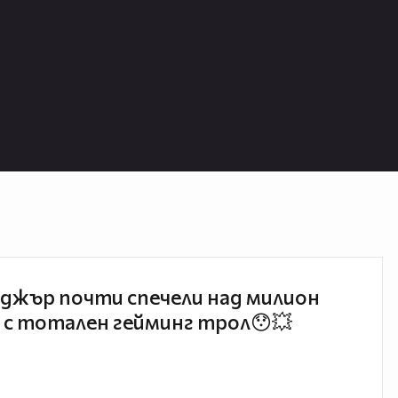
джър почти спечели над милион
 с тотален гейминг трол😯💥