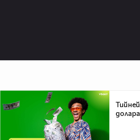
Тийней
долара