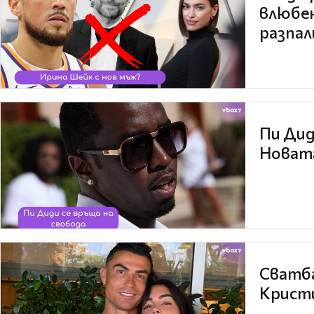
влюбен
разпал
Пи Дид
Новата
Сватба
Кристи