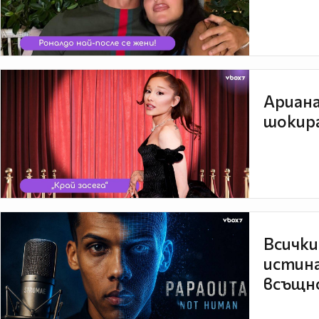
Ариана
шокира
Всички
истина
всъщно