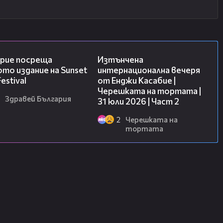
05:54
18:08
рие посреща
Изтънчена
то издание на Sunset
интернационална вечеря
estival
от Енджи Касабие |
Черешката на тортата |
Здравей България
31 юли 2026 | Част 2
2
Черешката на
тортата