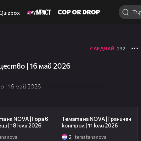
Quizbox
СЛЕДВАЙ
232
ество | 16 май 2026
 | 16 май 2026
15:31
15:10
а на NOVA | Гора в
Темата на NOVA | Граничен
ци | 18 юли 2026
контрол | 11 юли 2026
ananova
2
tematananova