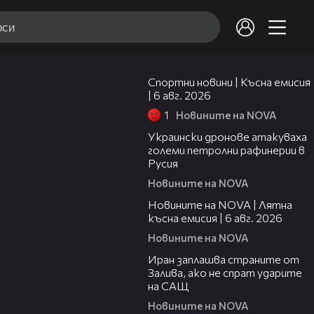
04:51
Спортни новини | Късна емисия
| 6 авг. 2026
1
Новините на NOVA
00:41
Украински дронове атакуваха
големи петролни рафинерии в
Русия
Новините на NOVA
20:26
Новините на NOVA | Лятна
късна емисия | 6 авг. 2026
Новините на NOVA
00:41
Иран заплашва страните от
Залива, ако не спрат ударите
на САЩ
Новините на NOVA
22:43