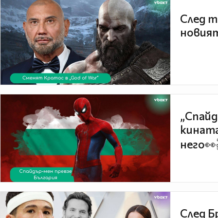
След т
новият
„Спайд
кината
него👀
След Б