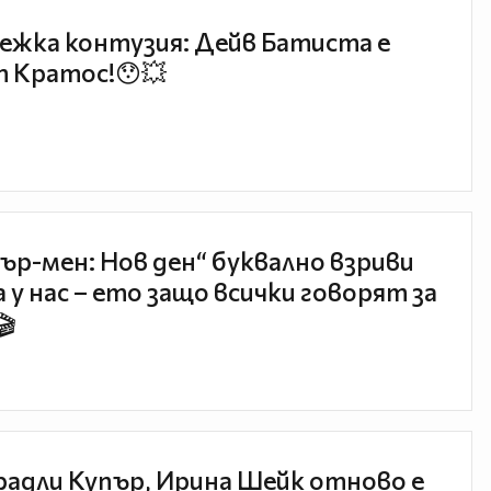
ежка контузия: Дейв Батиста е
 Кратос!😯💥
ър-мен: Нов ден“ буквално взриви
 у нас – ето защо всички говорят за
🎬
радли Купър, Ирина Шейк отново е