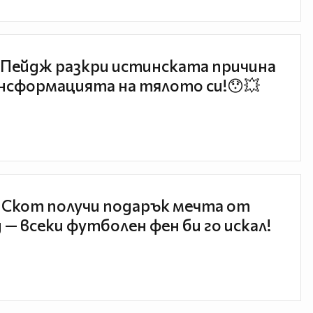
Пейдж разкри истинската причина
нсформацията на тялото си!😯💥
 Скот получи подарък мечта от
 — всеки футболен фен би го искал!