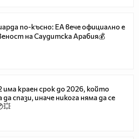
иарда по-късно: EA вече официално е
еност на Саудитска Арабия💰
 2 има краен срок до 2026, който
 да спази, иначе никога няма да се
😯💥