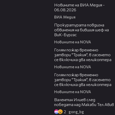
Новините на ВИА Медия -
06.08.2026
ВИА Медия
00:32
Прокуратурата повдигна
обвинения на бившия шеф на
ВиК-Бургас
Новините на NOVA
03:06
Голям пожар временно
затвори "Тракия", в гасенето
се включиха два хеликоптера
Новините на NOVA
03:39
Голям пожар временно
затвори "Тракия", в гасенето
се включиха два хеликоптера
Новините на NOVA
06:38
Валентин Илиев след
победата над Макаби Тел Авив
2
gong_bg
02:47