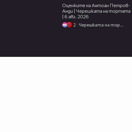
Оценките на Антоан Петров-
Анди | Черешката на тортата
| 6 авг. 2026
2
Черешката на тортата