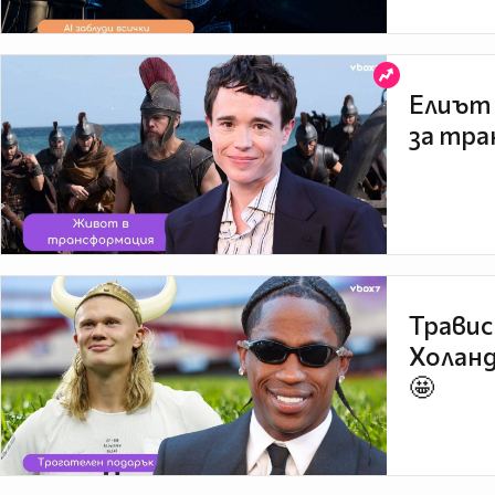
Елиът 
за тра
Травис
Холанд
🤩