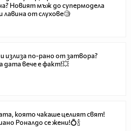
а? Новият мъж до супермодела
и лавина от слухове🧐
и излиза по-рано от затвора?
 дата вече е факт!💥
та, която чакаше целият свят!
ано Роналдо се жени!💍🍾