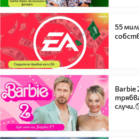
55 мил
собств
Barbie
трябва
случи.