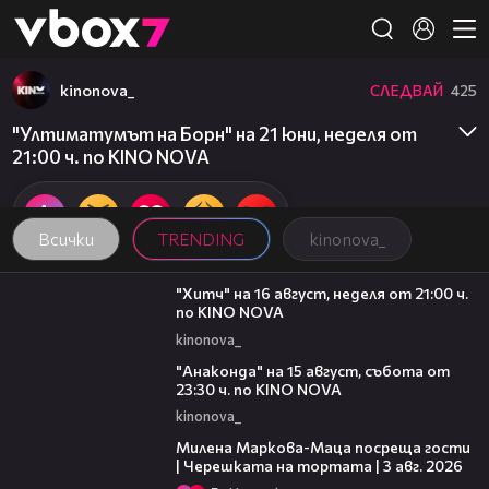
Member of
👾
kinonova_
СЛЕДВАЙ
425
"Ултиматумът на Борн" на 21 юни, неделя от
21:00 ч. по KINO NOVA
Всички
TRENDING
kinonova_
00:30
"Хитч" на 16 август, неделя от 21:00 ч.
по KINO NOVA
kinonova_
00:30
"Анаконда" на 15 август, събота от
23:30 ч. по KINO NOVA
kinonova_
20:17
Милена Маркова-Маца посреща гости
| Черешката на тортата | 3 авг. 2026