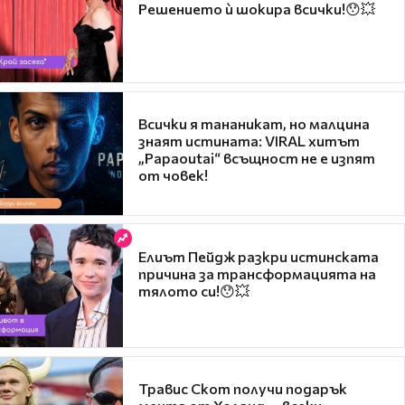
Решението ѝ шокира всички!😯💥
Всички я тананикат, но малцина
знаят истината: VIRAL хитът
„Papaoutai“ всъщност не е изпят
от човек!
Елиът Пейдж разкри истинската
причина за трансформацията на
тялото си!😯💥
Травис Скот получи подарък