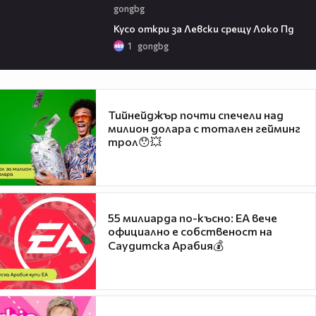
gongbg
01:07
Кусо откри за Левски срещу Локо Пд
1
gongbg
Тийнейджър почти спечели над
милион долара с тотален гейминг
трол😯💥
55 милиарда по-късно: EA вече
официално е собственост на
Саудитска Арабия💰