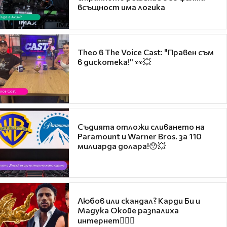
всъщност има логика
Theo в The Voice Cast: "Правен съм
в дискотека!" 👀💥
Съдията отложи сливането на
Paramount и Warner Bros. за 110
милиарда долара!😯💥
Любов или скандал? Карди Би и
Мадука Окойе разпалиха
интернет❤️‍🔥🔥