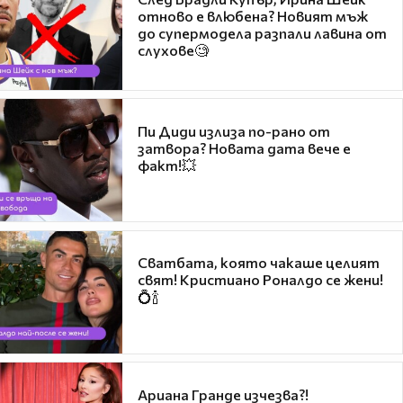
отново е влюбена? Новият мъж
до супермодела разпали лавина от
слухове🧐
Пи Диди излиза по-рано от
затвора? Новата дата вече е
факт!💥
Сватбата, която чакаше целият
свят! Кристиано Роналдо се жени!
💍🍾
Ариана Гранде изчезва?!