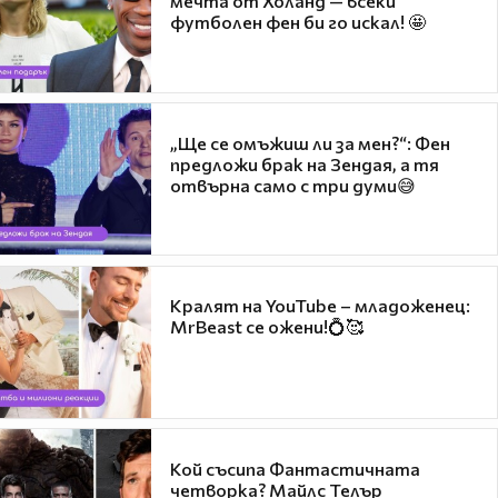
мечта от Холанд — всеки
футболен фен би го искал! 🤩
„Ще се омъжиш ли за мен?“: Фен
предложи брак на Зендая, а тя
отвърна само с три думи😅
Кралят на YouTube – младоженец:
MrBeast се ожени!💍🥰
Кой съсипа Фантастичната
четворка? Майлс Телър