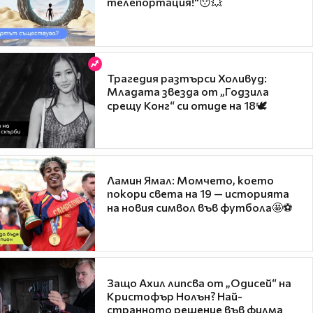
телепортация!"😯💥
Трагедия разтърси Холивуд:
Младата звезда от „Годзила
срещу Конг“ си отиде на 18🕊️
Ламин Ямал: Момчето, което
покори света на 19 — историята
на новия символ във футбола🤩⚽
Защо Ахил липсва от „Одисей“ на
Кристофър Нолън? Най-
странното решение във филма