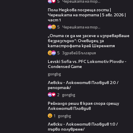
5
Черешката на тортата
19:25
Поли Недкова посреща гости |
Черешката на тортата | 5 авг. 2026 |
част 1
5
Черешката на тортата
06:38
„Опита се да ме засече и изпреварваше
безразсъдно“: Очевидец за
катастрофата край Шереметя
5
Здравей България
20:09
Levski Sofia vs. PFC Lokomotiv Plovdiv -
Condensed Game
gongbg
06:10
Левски - Локомотив Пловдив 2:0 /
репортаж/
2
gongbg
01:14
Рейналдо реши в края спора срещу
Локомотив Пловдив
1
gongbg
02:57
Левски - Локомотив Пловдив 1:0 /
първо полувреме/