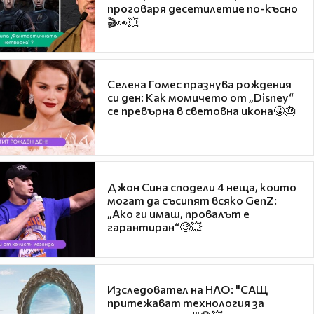
проговаря десетилетие по-късно
🎬👀💥
Селена Гомес празнува рождения
си ден: Как момичето от „Disney“
се превърна в световна икона🤩🎂
Джон Сина сподели 4 неща, които
могат да съсипят всяко GenZ:
„Ако ги имаш, провалът е
гарантиран“🧐💥
Изследовател на НЛО: "САЩ
притежават технология за