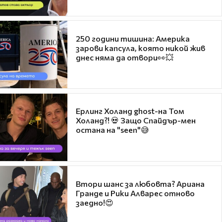
250 години тишина: Америка
зарови капсула, която никой жив
днес няма да отвори👀💥
Ерлинг Холанд ghost-на Том
Холанд?! 💀 Защо Спайдър-мен
остана на "seen"😅
Втори шанс за любовта? Ариана
Гранде и Рики Алварес отново
заедно!😍