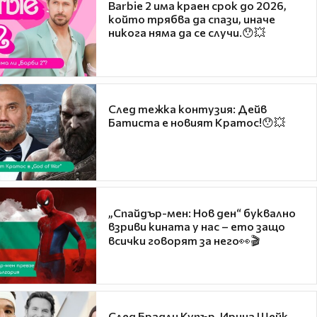
Barbie 2 има краен срок до 2026,
който трябва да спази, иначе
никога няма да се случи.😯💥
След тежка контузия: Дейв
Батиста е новият Кратос!😯💥
„Спайдър-мен: Нов ден“ буквално
взриви кината у нас – ето защо
всички говорят за него👀🎬
След Брадли Купър, Ирина Шейк