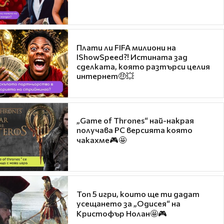
Плати ли FIFA милиони на
IShowSpeed?! Истината зад
сделката, която разтърси целия
интернет🤑💥
„Game of Thrones“ най-накрая
получава PC версията която
чакахме🎮🤩
Топ 5 игри, които ще ти дадат
усещането за „Одисея“ на
Кристофър Нолан🤩🎮