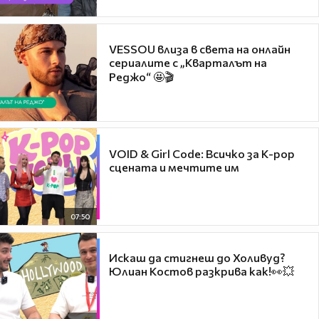
VESSOU влиза в света на онлайн
сериалите с „Кварталът на
Реджо“ 🤩🎬
VOID & Girl Code: Всичко за K-pop
сцената и мечтите им
07:50
Искаш да стигнеш до Холивуд?
Юлиан Костов разкрива как!👀💥