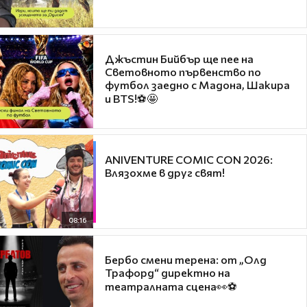
Джъстин Бийбър ще пее на
Световното първенство по
футбол заедно с Мадона, Шакира
и BTS!⚽🤩
ANIVENTURE COMIC CON 2026:
Влязохме в друг свят!
08:16
Бербо смени терена: от „Олд
Трафорд“ директно на
театралната сцена👀⚽