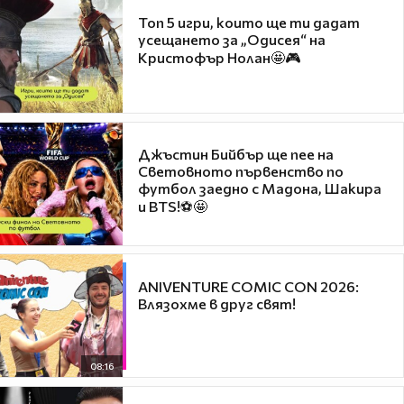
Топ 5 игри, които ще ти дадат
усещането за „Одисея“ на
Кристофър Нолан🤩🎮
Джъстин Бийбър ще пее на
Световното първенство по
футбол заедно с Мадона, Шакира
и BTS!⚽🤩
ANIVENTURE COMIC CON 2026:
Влязохме в друг свят!
08:16