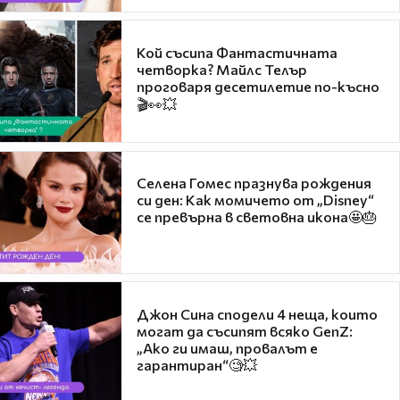
Кой съсипа Фантастичната
четворка? Майлс Телър
проговаря десетилетие по-късно
🎬👀💥
Селена Гомес празнува рождения
си ден: Как момичето от „Disney“
се превърна в световна икона🤩🎂
Джон Сина сподели 4 неща, които
могат да съсипят всяко GenZ:
„Ако ги имаш, провалът е
гарантиран“🧐💥