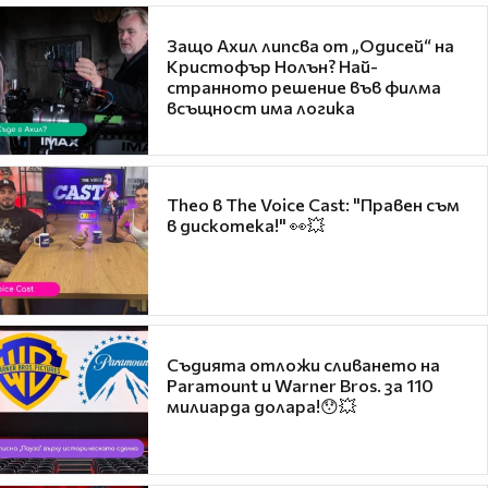
Защо Ахил липсва от „Одисей“ на
Кристофър Нолън? Най-
странното решение във филма
всъщност има логика
Theo в The Voice Cast: "Правен съм
в дискотека!" 👀💥
Съдията отложи сливането на
Paramount и Warner Bros. за 110
милиарда долара!😯💥