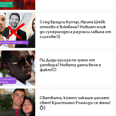
След Брадли Купър, Ирина Шейк
отново е влюбена? Новият мъж
до супермодела разпали лавина от
слухове🧐
Пи Диди излиза по-рано от
затвора? Новата дата вече е
факт!💥
Сватбата, която чакаше целият
свят! Кристиано Роналдо се жени!
💍🍾