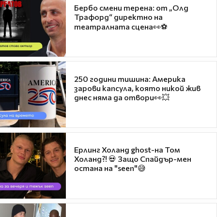
Бербо смени терена: от „Олд
Трафорд“ директно на
театралната сцена👀⚽
250 години тишина: Америка
зарови капсула, която никой жив
днес няма да отвори👀💥
Ерлинг Холанд ghost-на Том
Холанд?! 💀 Защо Спайдър-мен
остана на "seen"😅