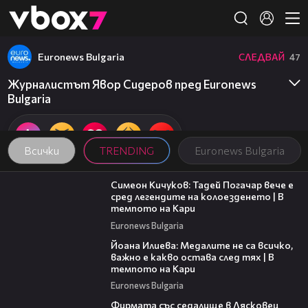
Member of
👾
Euronews Bulgaria
СЛЕДВАЙ
47
Журналистът Явор Сидеров пред Euronews
Bulgaria
Всички
TRENDING
Euronews Bulgaria
11:23
Симеон Кичуков: Тадей Погачар вече е
сред легендите на колоезденето | В
темпото на Кари
Euronews Bulgaria
14:33
Йоана Илиева: Медалите не са всичко,
важно е какво остава след тях | В
темпото на Кари
Euronews Bulgaria
00:06
Фирмата със седалище в Лясковец