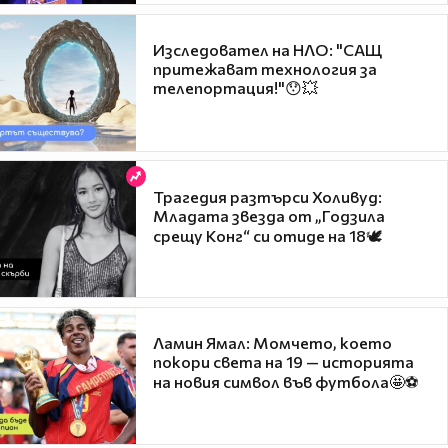
Изследовател на НЛО: "САЩ
притежават технология за
телепортация!"😯💥
Трагедия разтърси Холивуд:
Младата звезда от „Годзила
срещу Конг“ си отиде на 18🕊️
Ламин Ямал: Момчето, което
покори света на 19 — историята
на новия символ във футбола🤩⚽