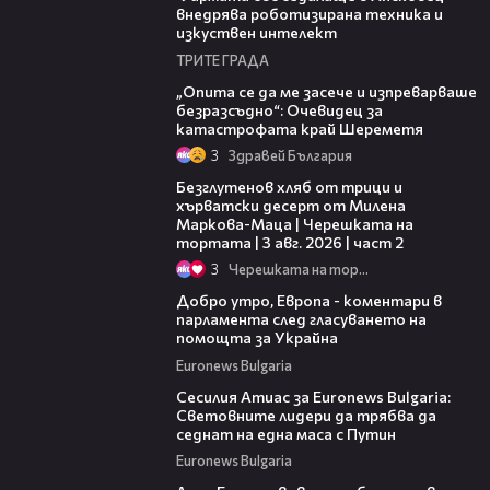
внедрява роботизирана техника и
изкуствен интелект
ТРИТЕ ГРАДА
06:38
„Опита се да ме засече и изпреварваше
безразсъдно“: Очевидец за
катастрофата край Шереметя
3
Здравей България
15:35
Безглутенов хляб от трици и
хърватски десерт от Милена
Маркова-Маца | Черешката на
тортата | 3 авг. 2026 | част 2
3
Черешката на тортата
13:36
Добро утро, Европа - коментари в
парламента след гласуването на
помощта за Украйна
Euronews Bulgaria
12:02
Сесилия Атиас за Euronews Bulgaria:
Световните лидери да трябва да
седнат на една маса с Путин
Euronews Bulgaria
08:52