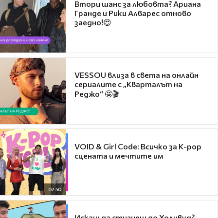
Втори шанс за любовта? Ариана
Гранде и Рики Алварес отново
заедно!😍
VESSOU влиза в света на онлайн
сериалите с „Кварталът на
Реджо“ 🤩🎬
VOID & Girl Code: Всичко за K-pop
сцената и мечтите им
07:50
Искаш да стигнеш до Холивуд?