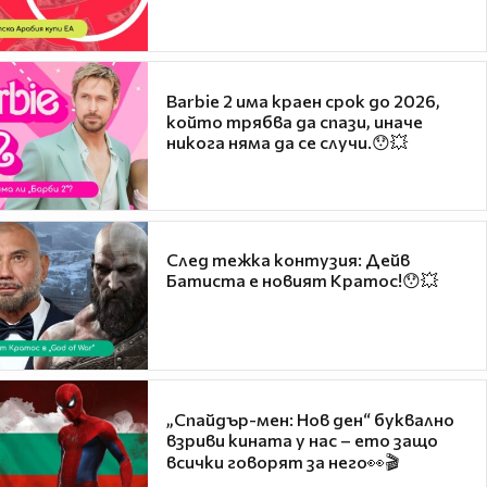
Barbie 2 има краен срок до 2026,
който трябва да спази, иначе
никога няма да се случи.😯💥
След тежка контузия: Дейв
Батиста е новият Кратос!😯💥
„Спайдър-мен: Нов ден“ буквално
взриви кината у нас – ето защо
всички говорят за него👀🎬