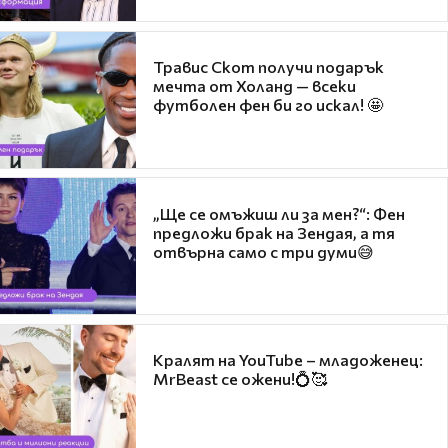
Травис Скот получи подарък
мечта от Холанд — всеки
футболен фен би го искал! 🤩
„Ще се омъжиш ли за мен?“: Фен
предложи брак на Зендая, а тя
отвърна само с три думи😅
Кралят на YouTube – младоженец:
MrBeast се ожени!💍🥰