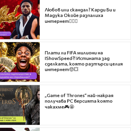
Любов или скандал? Карди Би и
Мадука Окойе разпалиха
интернет❤️‍🔥🔥
Плати ли FIFA милиони на
IShowSpeed?! Истината зад
сделката, която разтърси целия
интернет🤑💥
„Game of Thrones“ най-накрая
получава PC версията която
чакахме🎮🤩