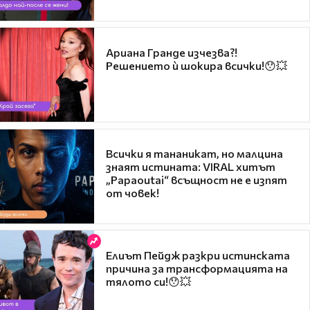
Ариана Гранде изчезва?!
Решението ѝ шокира всички!😯💥
Всички я тананикат, но малцина
знаят истината: VIRAL хитът
„Papaoutai“ всъщност не е изпят
от човек!
Елиът Пейдж разкри истинската
причина за трансформацията на
тялото си!😯💥