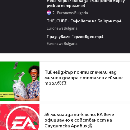
Лена Бориславова за ембаргото върху
руския петрол.mp4
2
Euronews Bulgaria
01:55
THE_CUBE - Гафовете на Байдън.mp4
Euronews Bulgaria
00:42
Празнуваме Гергьовден.mp4
Euronews Bulgaria
Тийнейджър почти спечели над
милион долара с тотален гейминг
трол😯💥
55 милиарда по-късно: EA вече
официално е собственост на
Саудитска Арабия💰