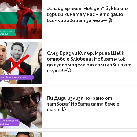
„Спайдър-мен: Нов ден“ буквално
взриви кината у нас – ето защо
всички говорят за него👀🎬
След Брадли Купър, Ирина Шейк
отново е влюбена? Новият мъж
до супермодела разпали лавина от
слухове🧐
Пи Диди излиза по-рано от
затвора? Новата дата вече е
факт!💥