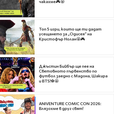
чакахме🎮🤩
Топ 5 игри, които ще ти дадат
усещането за „Одисея“ на
Кристофър Нолан🤩🎮
Джъстин Бийбър ще пее на
Световното първенство по
футбол заедно с Мадона, Шакира
и BTS!⚽🤩
ANIVENTURE COMIC CON 2026:
Влязохме в друг свят!