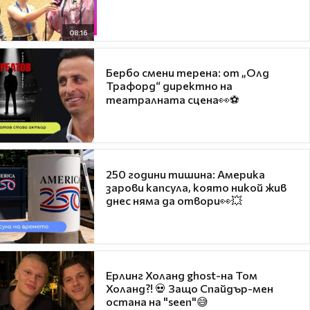
08:16
Бербо смени терена: от „Олд
Трафорд“ директно на
театралната сцена👀⚽
250 години тишина: Америка
зарови капсула, която никой жив
днес няма да отвори👀💥
Ерлинг Холанд ghost-на Том
Холанд?! 💀 Защо Спайдър-мен
остана на "seen"😅