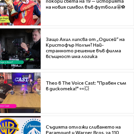
покори света на 19 — историята
на новия символ във футбола🤩⚽
Защо Ахил липсва от „Одисей“ на
Кристофър Нолън? Най-
странното решение във филма
всъщност има логика
Theo в The Voice Cast: "Правен съм
в дискотека!" 👀💥
Съдията отложи сливането на
Paramount и Warner Bros. за 110