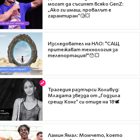
могат да съсипят всяко GenZ:
„Ако ги имаш, провалът е
гарантиран“🧐💥
Изследовател на НЛО: "САЩ
притежават технология за
телепортация!"😯💥
Трагедия разтърси Холивуд:
Младата звезда от „Годзила
срещу Конг“ си отиде на 18🕊️
Ламин Ямал: Момчето, което