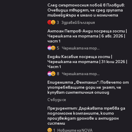
След смъртоносния побой в Пловдив:
Очевидци твърдят, че сред групата
тийнейджъри е имало и момичета
3
Здравей България
19:09
Антоан Петров-Анди посреща гости |
Черешката на тортата | 6 авг. 2026 |
част 1
5
Черешката на тортата
10:44
Енджи Касабие посреща гости |
Черешката на тортата | 31 юли 2026 |
Част 1
8
Черешката на тортата
13:48
Епидемията „Фентанил”: Повечето от
употребяващите дори не знаят, че
купуват синтетичния опиоид
Събуди се
07:12
Президентът: Държавата трябва да
подпомогне компаниите, които
произвеждат дронове и антидрон
системи
1
Новините на NOVA