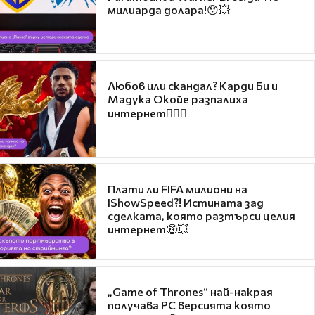
милиарда долара!😯💥
Любов или скандал? Карди Би и
Мадука Окойе разпалиха
интернет❤️‍🔥🔥
Плати ли FIFA милиони на
IShowSpeed?! Истината зад
сделката, която разтърси целия
интернет🤑💥
„Game of Thrones“ най-накрая
получава PC версията която