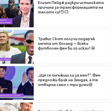
Елиът Пейдж разкри истинската
причина за трансформацията на
тялото си!😯💥
Травис Скот получи подарък
мечта от Холанд — всеки
футболен фен би го искал! 🤩
„Ще се омъжиш ли за мен?“: Фен
предложи брак на Зендая, а тя
отвърна само с три думи😅