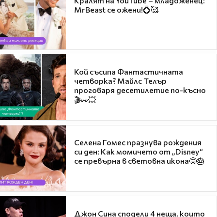
Кралят на YouTube – младоженец:
MrBeast се ожени!💍🥰
Кой съсипа Фантастичната
четворка? Майлс Телър
проговаря десетилетие по-късно
🎬👀💥
Селена Гомес празнува рождения
си ден: Как момичето от „Disney“
се превърна в световна икона🤩🎂
Джон Сина сподели 4 неща, които