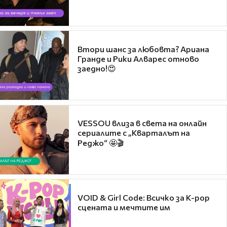
Втори шанс за любовта? Ариана
Гранде и Рики Алварес отново
заедно!😍
VESSOU влиза в света на онлайн
сериалите с „Кварталът на
Реджо“ 🤩🎬
VOID & Girl Code: Всичко за K-pop
сцената и мечтите им