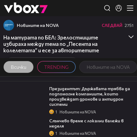
Member of
👾
Новините на NOVA
СЛЕДВАЙ
2751
На матурата по БЕЛ: Зрелостниците
избираха между тема по „Песента на
колелетата” и есе за авторитетите
Всички
TRENDING
Новините на NOVA
07:12
Президентът: Държавата трябва да
подпомогне компаниите, които
произвеждат дронове и антидрон
системи
1
Новините на NOVA
00:56
Слънчево време с локални валежи в
неделя
1
Новините на NOVA
09:32