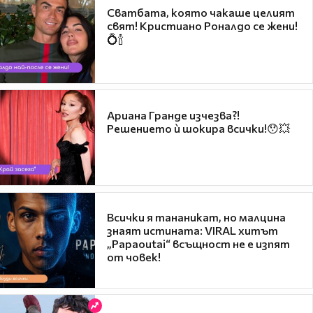
Сватбата, която чакаше целият
свят! Кристиано Роналдо се жени!
💍🍾
Ариана Гранде изчезва?!
Решението ѝ шокира всички!😯💥
Всички я тананикат, но малцина
знаят истината: VIRAL хитът
„Papaoutai“ всъщност не е изпят
от човек!