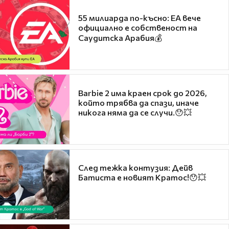
55 милиарда по-късно: EA вече
официално е собственост на
Саудитска Арабия💰
Barbie 2 има краен срок до 2026,
който трябва да спази, иначе
никога няма да се случи.😯💥
След тежка контузия: Дейв
Батиста е новият Кратос!😯💥