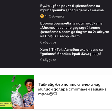
05:08
Булка избра рокля в цветовете на
трибагреника заради детска мечта
1
Събуди се
11:27
Боряна Братоева за постановката
„Място, наречено другаде“, която
феновете могат да видят на 21 август
на София Съмър Фест
Събуди се
05:33
Хит в TikTok: Лечебни или опасни са
"дивите" басейни край Железница?
Събуди се
Тийнейджър почти спечели над
милион долара с тотален гейминг
трол😯💥