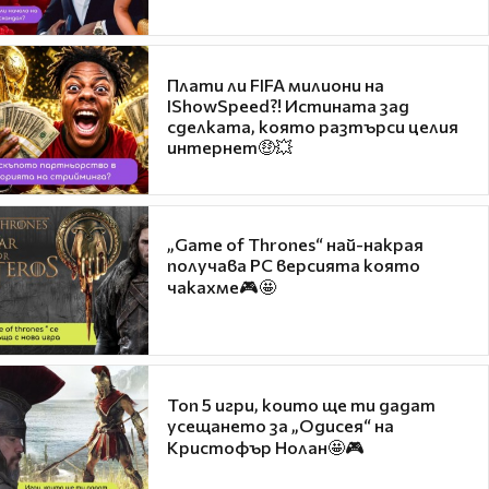
Плати ли FIFA милиони на
IShowSpeed?! Истината зад
сделката, която разтърси целия
интернет🤑💥
„Game of Thrones“ най-накрая
получава PC версията която
чакахме🎮🤩
Топ 5 игри, които ще ти дадат
усещането за „Одисея“ на
Кристофър Нолан🤩🎮