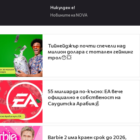
00:34
Никулден е!
Новините на NOVA
Тийнейджър почти спечели над
милион долара с тотален гейминг
трол😯💥
55 милиарда по-късно: EA вече
официално е собственост на
Саудитска Арабия💰
Barbie 2 има краен срок до 2026,