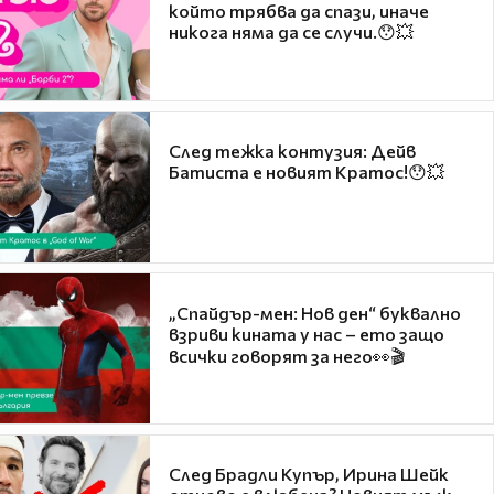
който трябва да спази, иначе
никога няма да се случи.😯💥
След тежка контузия: Дейв
Батиста е новият Кратос!😯💥
„Спайдър-мен: Нов ден“ буквално
взриви кината у нас – ето защо
всички говорят за него👀🎬
След Брадли Купър, Ирина Шейк