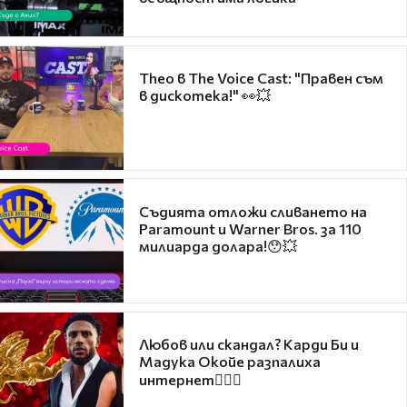
Theo в The Voice Cast: "Правен съм
в дискотека!" 👀💥
Съдията отложи сливането на
Paramount и Warner Bros. за 110
милиарда долара!😯💥
Любов или скандал? Карди Би и
Мадука Окойе разпалиха
интернет❤️‍🔥🔥