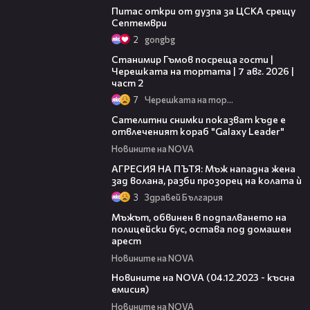
Питас откри от дузпа за ЦСКА срещу
Септември
2
gongbg
12:30
Станимир Гъмов посреща гости |
Черешката на тортата | 7 авг. 2026 |
част 2
7
Черешката на тортата
00:47
Сателитни снимки показват къде е
отвлеченият кораб "Galaxy Leader"
Новините на NOVA
06:48
АГРЕСИЯ НА ПЪТЯ: Мъж нападна жена
зад волана, разби прозорец на колата ѝ
3
Здравей България
01:57
Мъжът, обвинен в подпалването на
полицейски бус, остава под домашен
арест
Новините на NOVA
19:22
Новините на NOVA (04.12.2023 - късна
емисия)
Новините на NOVA