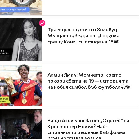
Трагедия разтърси Холивуд:
Младата звезда от „Годзила
срещу Конг“ си отиде на 18🕊️
Ламин Ямал: Момчето, което
покори света на 19 — историята
на новия символ във футбола🤩⚽
Защо Ахил липсва от „Одисей“ на
Кристофър Нолън? Най-
странното решение във филма
всъщност има логика