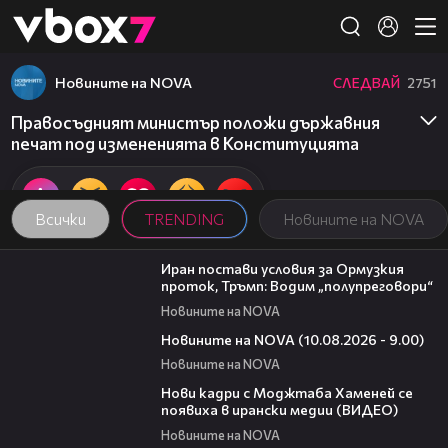
Member of
👾
Новините на NOVA
СЛЕДВАЙ
2751
Правосъдният министър положи държавния
печат под измененията в Конституцията
Всички
TRENDING
Новините на NOVA
00:46
Иран постави условия за Ормузкия
проток, Тръмп: Водим „полупреговори“
Новините на NOVA
05:15
Новините на NOVA (10.08.2026 - 9.00)
Новините на NOVA
00:14
Нови кадри с Моджтаба Хаменей се
появиха в ирански медии (ВИДЕО)
Новините на NOVA
01:37