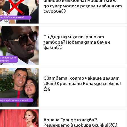
отново е влюбена? Новият мъж
до супермодела разпали лавина от
слухове🧐
Пи Диди излиза по-рано от
затвора? Новата дата вече е
факт!💥
Сватбата, която чакаше целият
свят! Кристиано Роналдо се жени!
💍🍾
Ариана Гранде изчезва?!
Решението ѝ шокира всички!😯💥