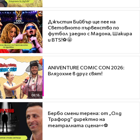
Джъстин Бийбър ще пее на
Световното първенство по
футбол заедно с Мадона, Шакира
и BTS!⚽🤩
ANIVENTURE COMIC CON 2026:
Влязохме в друг свят!
08:16
Бербо смени терена: от „Олд
Трафорд“ директно на
театралната сцена👀⚽