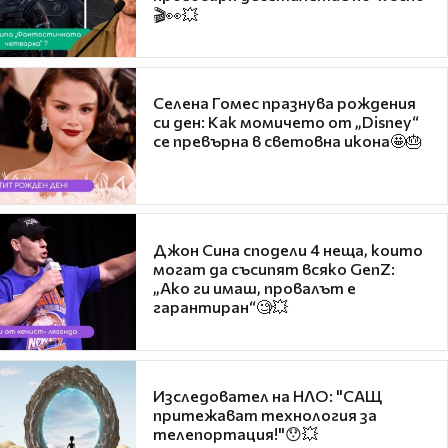
🎬👀💥
Селена Гомес празнува рождения
си ден: Как момичето от „Disney“
се превърна в световна икона🤩🎂
Джон Сина сподели 4 неща, които
могат да съсипят всяко GenZ:
„Ако ги имаш, провалът е
гарантиран“🧐💥
Изследовател на НЛО: "САЩ
притежават технология за
телепортация!"😯💥