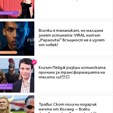
Всички я тананикат, но малцина
знаят истината: VIRAL хитът
„Papaoutai“ всъщност не е изпят
от човек!
Елиът Пейдж разкри истинската
причина за трансформацията на
тялото си!😯💥
Травис Скот получи подарък
мечта от Холанд — всеки