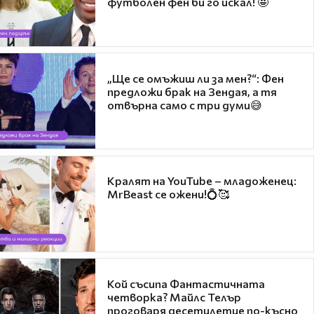
футболен фен би го искал! 🤩
„Ще се омъжиш ли за мен?“: Фен
предложи брак на Зендая, а тя
отвърна само с три думи😅
Кралят на YouTube – младоженец:
MrBeast се ожени!💍🥰
Кой съсипа Фантастичната
четворка? Майлс Телър
проговаря десетилетие по-късно