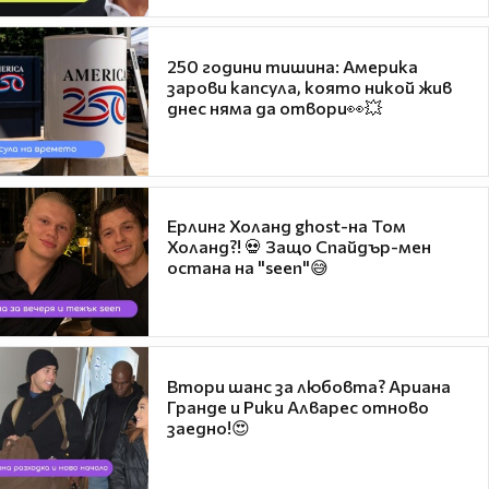
250 години тишина: Америка
зарови капсула, която никой жив
днес няма да отвори👀💥
Ерлинг Холанд ghost-на Том
Холанд?! 💀 Защо Спайдър-мен
остана на "seen"😅
Втори шанс за любовта? Ариана
Гранде и Рики Алварес отново
заедно!😍