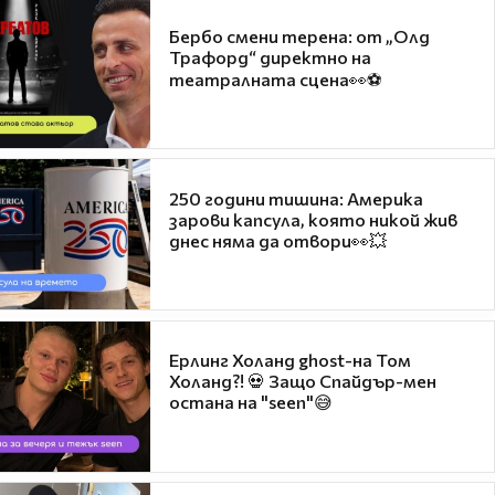
Бербо смени терена: от „Олд
Трафорд“ директно на
театралната сцена👀⚽
250 години тишина: Америка
зарови капсула, която никой жив
днес няма да отвори👀💥
Ерлинг Холанд ghost-на Том
Холанд?! 💀 Защо Спайдър-мен
остана на "seen"😅