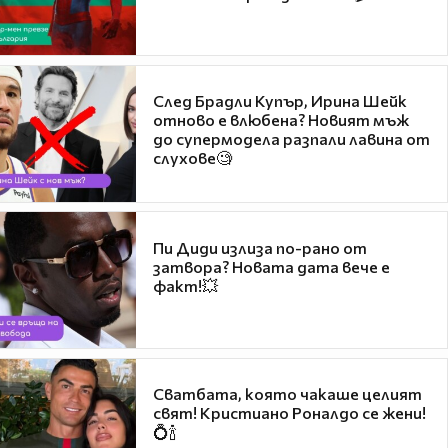
След Брадли Купър, Ирина Шейк
отново е влюбена? Новият мъж
до супермодела разпали лавина от
слухове🧐
Пи Диди излиза по-рано от
затвора? Новата дата вече е
факт!💥
Сватбата, която чакаше целият
свят! Кристиано Роналдо се жени!
💍🍾