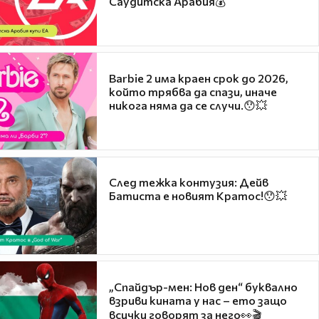
Саудитска Арабия💰
Barbie 2 има краен срок до 2026,
който трябва да спази, иначе
никога няма да се случи.😯💥
След тежка контузия: Дейв
Батиста е новият Кратос!😯💥
„Спайдър-мен: Нов ден“ буквално
взриви кината у нас – ето защо
всички говорят за него👀🎬