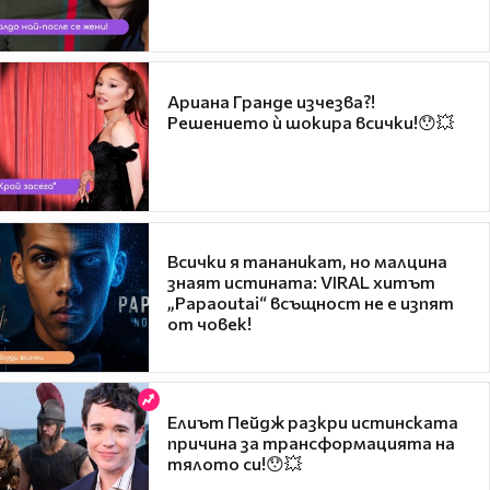
Ариана Гранде изчезва?!
Решението ѝ шокира всички!😯💥
Всички я тананикат, но малцина
знаят истината: VIRAL хитът
„Papaoutai“ всъщност не е изпят
от човек!
Елиът Пейдж разкри истинската
причина за трансформацията на
тялото си!😯💥