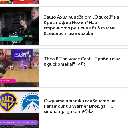
Защо Ахил липсва от „Одисей“ на
Кристофър Нолън? Най-
странното решение във филма
всъщност има логика
Theo в The Voice Cast: "Правен съм
в дискотека!" 👀💥
Съдията отложи сливането на
Paramount и Warner Bros. за 110
милиарда долара!😯💥