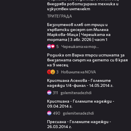
внедрява роботизирана техника и
изкуствен интелект
ТРИТЕ ГРАДА
16:02
Безглутенов хляб от трици и
хърватски десерт от Милена
Маркова-Маца | Черешката на
тортата | 3 авг. 2026 | част 1
5
Черешката на тортата
03:09
Родилка от Варна търси истината за
внезапната смърт на детето си в края
на 9 месец
3
Новините на NOVA
06:01
Кристиана Асенова - Големите
надежди 1/4-финал - 14.05.2014 г.
311
golemitenadezhdi
06:57
Кристиана - Големите надежди -
09.04.2014 г.
490
golemitenadezhdi
06:16
Пресиана - Големите надежди -
26.03.2014 г.