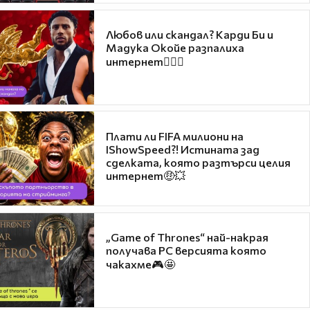
Любов или скандал? Карди Би и
Мадука Окойе разпалиха
интернет❤️‍🔥🔥
Плати ли FIFA милиони на
IShowSpeed?! Истината зад
сделката, която разтърси целия
интернет🤑💥
„Game of Thrones“ най-накрая
получава PC версията която
чакахме🎮🤩