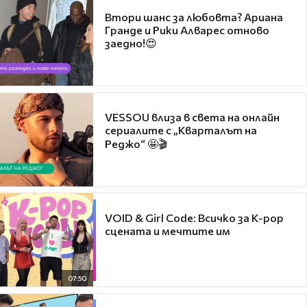
Втори шанс за любовта? Ариана
Гранде и Рики Алварес отново
заедно!😍
VESSOU влиза в света на онлайн
сериалите с „Кварталът на
Реджо“ 🤩🎬
VOID & Girl Code: Всичко за K-pop
сцената и мечтите им
07:50