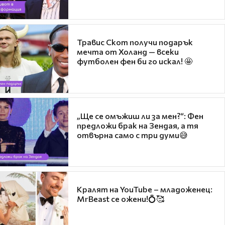
Травис Скот получи подарък
мечта от Холанд — всеки
футболен фен би го искал! 🤩
„Ще се омъжиш ли за мен?“: Фен
предложи брак на Зендая, а тя
отвърна само с три думи😅
Кралят на YouTube – младоженец:
MrBeast се ожени!💍🥰