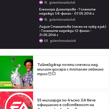
16
golemitenadezhdi
05:59
Елеонора Димитрова - Големите
надежди 1/4-финал - 07.05.2014 г.
16
golemitenadezhdi
06:28
Лидия Стаматова (песен на чужд език)
- Големите надежди 12-финал -
21.05.2014 г
68
golemitenadezhdi
Тийнейджър почти спечели над
милион долара с тотален гейминг
трол😯💥
55 милиарда по-късно: EA вече
официално е собственост на