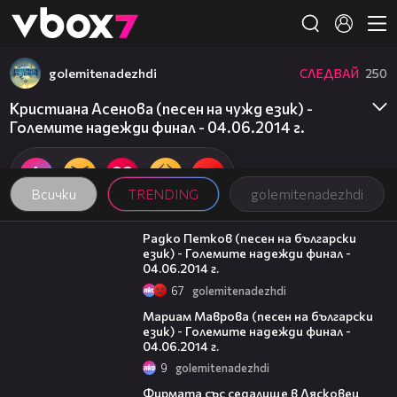
Member of
👾
golemitenadezhdi
СЛЕДВАЙ
250
Кристиана Асенова (песен на чужд език) -
Големите надежди финал - 04.06.2014 г.
Всички
TRENDING
golemitenadezhdi
05:34
Радко Петков (песен на български
език) - Големите надежди финал -
04.06.2014 г.
67
golemitenadezhdi
04:44
Мариам Маврова (песен на български
език) - Големите надежди финал -
04.06.2014 г.
9
golemitenadezhdi
00:06
Фирмата със седалище в Лясковец