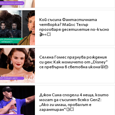
Кой съсипа Фантастичната
четворка? Майлс Телър
проговаря десетилетие по-късно
🎬👀💥
Селена Гомес празнува рождения
си ден: Как момичето от „Disney“
се превърна в световна икона🤩🎂
Джон Сина сподели 4 неща, които
могат да съсипят всяко GenZ:
„Ако ги имаш, провалът е
гарантиран“🧐💥