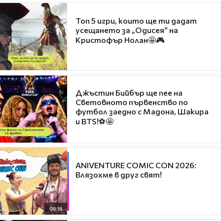
Топ 5 игри, които ще ти дадат
усещането за „Одисея“ на
Кристофър Нолан🤩🎮
Джъстин Бийбър ще пее на
Световното първенство по
футбол заедно с Мадона, Шакира
и BTS!⚽🤩
ANIVENTURE COMIC CON 2026:
Влязохме в друг свят!
08:16