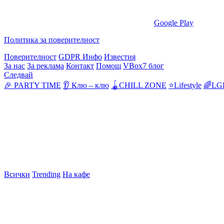
Google Play
Политика за поверителност
Поверителност
GDPR Инфо
Известия
За нас
За реклама
Контакт
Помощ
VBox7 блог
Следвай
🎉 PARTY TIME
👂 Клю – клю
🪀CHILL ZONE
⭐Lifestyle
🌈LG
Всички
Trending
На кафе