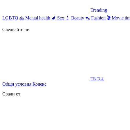
Trending
LGBTQ
🙏
Mental health
🍆
Sex
💄
Beauty
👠
Fashion
🎬
Movie ti
Следвайте ни
TikTok
Общи условия
Кодекс
Свали от