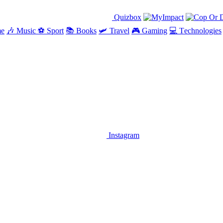
Quizbox
me
🎶
Music
⚽
Sport
📚
Books
🛩
Travel
🎮
Gaming
💻
Тechnologies
Instagram