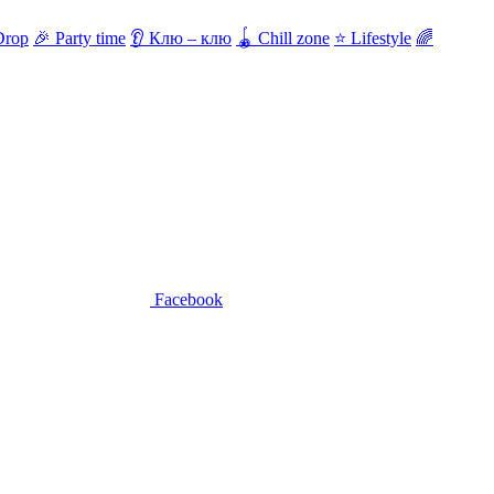
🎉
Party time
👂
Клю – клю
🪀
Chill zone
⭐
Lifestyle
🌈
Facebook