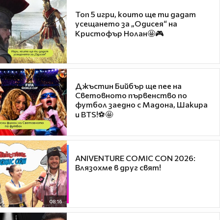
Топ 5 игри, които ще ти дадат
усещането за „Одисея“ на
Кристофър Нолан🤩🎮
Джъстин Бийбър ще пее на
Световното първенство по
футбол заедно с Мадона, Шакира
и BTS!⚽🤩
ANIVENTURE COMIC CON 2026:
Влязохме в друг свят!
08:16