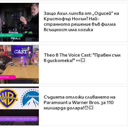
Защо Ахил липсва от „Одисей“ на
Кристофър Нолън? Най-
странното решение във филма
всъщност има логика
Theo в The Voice Cast: "Правен съм
в дискотека!" 👀💥
Съдията отложи сливането на
Paramount и Warner Bros. за 110
милиарда долара!😯💥