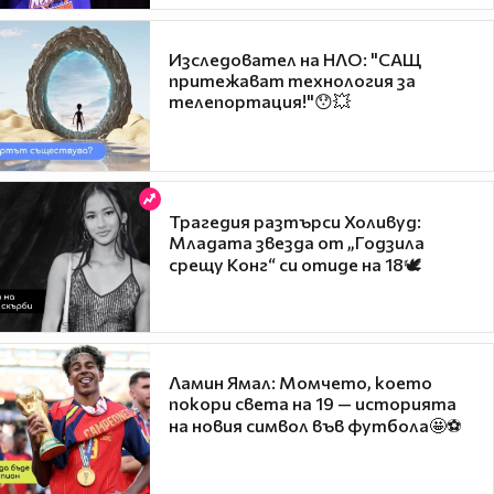
Изследовател на НЛО: "САЩ
притежават технология за
телепортация!"😯💥
Трагедия разтърси Холивуд:
Младата звезда от „Годзила
срещу Конг“ си отиде на 18🕊️
Ламин Ямал: Момчето, което
покори света на 19 — историята
на новия символ във футбола🤩⚽