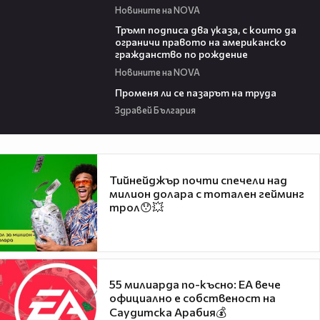
Новините на NOVA
00:52
Тръмп подписа два указа, с които да
ограничи правото на американско
гражданство по рождение
Новините на NOVA
12:02
Променя ли се пазарът на труда
Здравей България
Тийнейджър почти спечели над
милион долара с тотален гейминг
трол😯💥
55 милиарда по-късно: EA вече
официално е собственост на
Саудитска Арабия💰