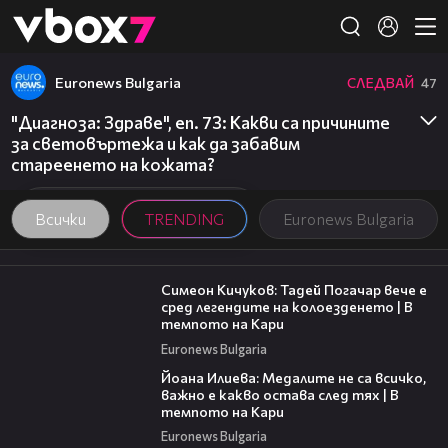
Member of
👾
Euronews Bulgaria
СЛЕДВАЙ
47
"Диагноза: Здраве", еп. 73: Какви са причините
за световъртежа и как да забавим
стареенето на кожата?
Всички
TRENDING
Euronews Bulgaria
11:23
Симеон Кичуков: Тадей Погачар вече е
сред легендите на колоезденето | В
темпото на Кари
Euronews Bulgaria
14:33
Йоана Илиева: Медалите не са всичко,
важно е какво остава след тях | В
темпото на Кари
Euronews Bulgaria
00:06