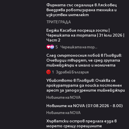
Фирмата със седалище в Лясковец
внедрява роботизирана техника и
изкуствен интелект
ТРИТЕ ГРАДА
16:45
Енджи Касабие посреща гости |
Черешката на тортата | 31 юли 2026 |
Част 2
5
Черешката на тортата
09:32
След смъртоносния побой в Пловдив:
Очевидци твърдят, че сред групата
тийнейджъри е имало и момичета
1
Здравей България
01:33
Убийството в Пловдив: Очаква се
прокуратурата да поиска постоянен
арест за заподозрените тийнейджъри
Новините на NOVA
05:52
Новините на NOVA (07.08.2026 - 8.00)
Новините на NOVA
01:18
Хърватски остров предлага езда в
морето срещу горещините