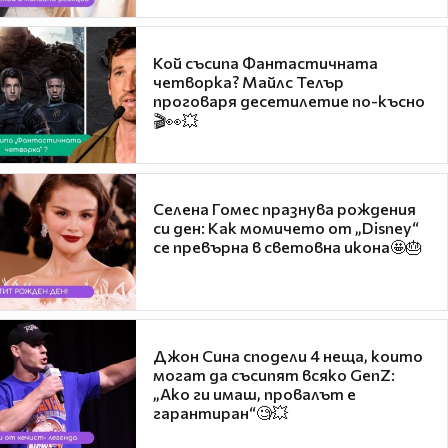
Кой съсипа Фантастичната
четворка? Майлс Телър
проговаря десетилетие по-късно
🎬👀💥
Селена Гомес празнува рождения
си ден: Как момичето от „Disney“
се превърна в световна икона🤩🎂
Джон Сина сподели 4 неща, които
могат да съсипят всяко GenZ:
„Ако ги имаш, провалът е
гарантиран“🧐💥