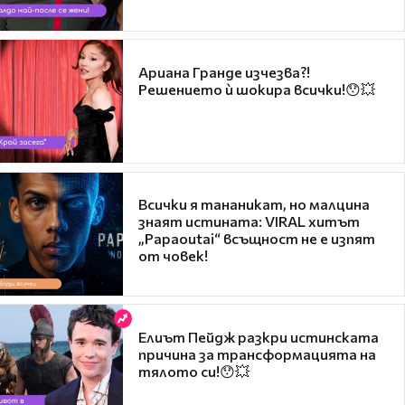
Ариана Гранде изчезва?!
Решението ѝ шокира всички!😯💥
Всички я тананикат, но малцина
знаят истината: VIRAL хитът
„Papaoutai“ всъщност не е изпят
от човек!
Елиът Пейдж разкри истинската
причина за трансформацията на
тялото си!😯💥