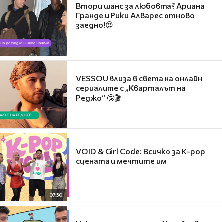
Втори шанс за любовта? Ариана
Гранде и Рики Алварес отново
заедно!😍
VESSOU влиза в света на онлайн
сериалите с „Кварталът на
Реджо“ 🤩🎬
VOID & Girl Code: Всичко за K-pop
сцената и мечтите им
07:50