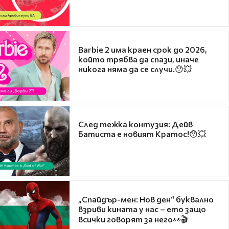
Barbie 2 има краен срок до 2026,
който трябва да спази, иначе
никога няма да се случи.😯💥
След тежка контузия: Дейв
Батиста е новият Кратос!😯💥
„Спайдър-мен: Нов ден“ буквално
взриви кината у нас – ето защо
всички говорят за него👀🎬