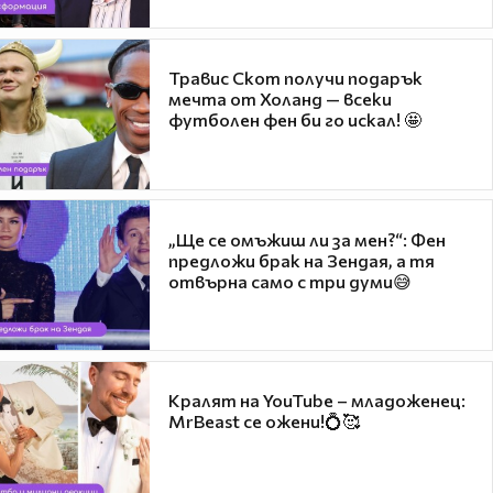
Травис Скот получи подарък
мечта от Холанд — всеки
футболен фен би го искал! 🤩
„Ще се омъжиш ли за мен?“: Фен
предложи брак на Зендая, а тя
отвърна само с три думи😅
Кралят на YouTube – младоженец:
MrBeast се ожени!💍🥰