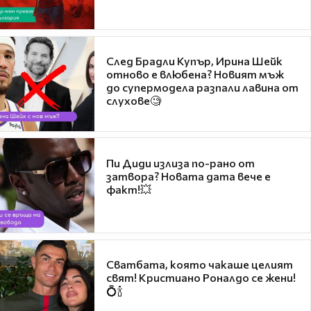
След Брадли Купър, Ирина Шейк
отново е влюбена? Новият мъж
до супермодела разпали лавина от
слухове🧐
Пи Диди излиза по-рано от
затвора? Новата дата вече е
факт!💥
Сватбата, която чакаше целият
свят! Кристиано Роналдо се жени!
💍🍾