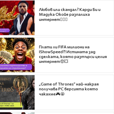
Любов или скандал? Карди Би и
Мадука Окойе разпалиха
интернет❤️‍🔥🔥
Плати ли FIFA милиони на
IShowSpeed?! Истината зад
сделката, която разтърси целия
интернет🤑💥
„Game of Thrones“ най-накрая
получава PC версията която
чакахме🎮🤩