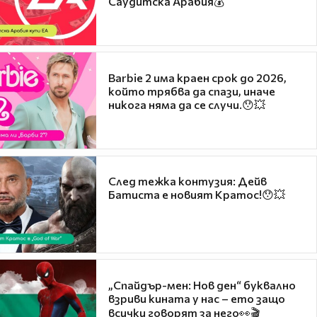
Саудитска Арабия💰
Barbie 2 има краен срок до 2026,
който трябва да спази, иначе
никога няма да се случи.😯💥
След тежка контузия: Дейв
Батиста е новият Кратос!😯💥
„Спайдър-мен: Нов ден“ буквално
взриви кината у нас – ето защо
всички говорят за него👀🎬