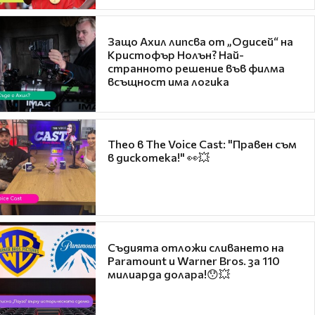
Защо Ахил липсва от „Одисей“ на
Кристофър Нолън? Най-
странното решение във филма
всъщност има логика
Theo в The Voice Cast: "Правен съм
в дискотека!" 👀💥
Съдията отложи сливането на
Paramount и Warner Bros. за 110
милиарда долара!😯💥