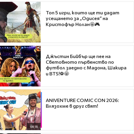
Топ 5 игри, които ще ти дадат
усещането за „Одисея“ на
Кристофър Нолан🤩🎮
Джъстин Бийбър ще пее на
Световното първенство по
футбол заедно с Мадона, Шакира
и BTS!⚽🤩
ANIVENTURE COMIC CON 2026:
Влязохме в друг свят!
08:16