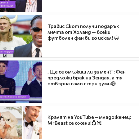
Травис Скот получи подарък
мечта от Холанд — всеки
футболен фен би го искал! 🤩
„Ще се омъжиш ли за мен?“: Фен
предложи брак на Зендая, а тя
отвърна само с три думи😅
Кралят на YouTube – младоженец:
MrBeast се ожени!💍🥰