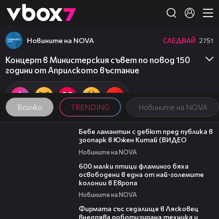
Member of
👾
Новините на NOVA
СЛЕДВАЙ
2751
Концерт в Министерския съвет по повод 150
години от Априлското въстание
Всички
TRENDING
Новините на NOVA
00:50
Бебе ламантин с дебют пред публика в
зоопарк в Южен Китай (ВИДЕО
Новините на NOVA
06:25
600 малки птици фламинго бяха
освободени в една от най-големите
колонии в Европа
Новините на NOVA
00:06
Фирмата със седалище в Лясковец
внедрява роботизирана техника и