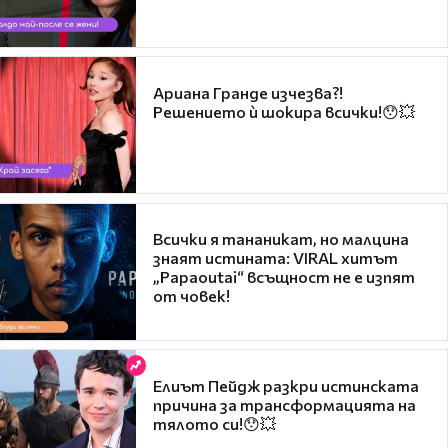
Ариана Гранде изчезва?!
Решението ѝ шокира всички!😯💥
Всички я тананикат, но малцина
знаят истината: VIRAL хитът
„Papaoutai“ всъщност не е изпят
от човек!
Елиът Пейдж разкри истинската
причина за трансформацията на
тялото си!😯💥