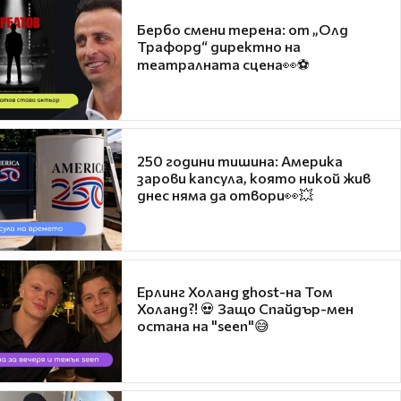
Бербо смени терена: от „Олд
Трафорд“ директно на
театралната сцена👀⚽
250 години тишина: Америка
зарови капсула, която никой жив
днес няма да отвори👀💥
Ерлинг Холанд ghost-на Том
Холанд?! 💀 Защо Спайдър-мен
остана на "seen"😅