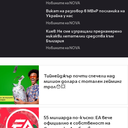
Новините на NOVA
00:30
Викат на разговор в МВнР посланика на
Украйна у нас
Новините на NOVA
00:26
Киев: Не сме изпращали преднамерено
никакви летателни средства към
България
Новините на NOVA
Тийнейджър почти спечели над
милион долара с тотален гейминг
трол😯💥
55 милиарда по-късно: EA вече
официално е собственост на