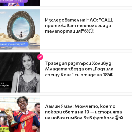
Изследовател на НЛО: "САЩ
притежават технология за
телепортация!"😯💥
Трагедия разтърси Холивуд:
Младата звезда от „Годзила
срещу Конг“ си отиде на 18🕊️
Ламин Ямал: Момчето, което
покори света на 19 — историята
на новия символ във футбола🤩⚽