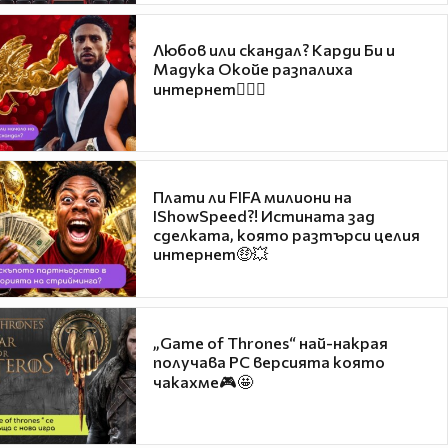
Любов или скандал? Карди Би и
Мадука Окойе разпалиха
интернет❤️‍🔥🔥
Плати ли FIFA милиони на
IShowSpeed?! Истината зад
сделката, която разтърси целия
интернет🤑💥
„Game of Thrones“ най-накрая
получава PC версията която
чакахме🎮🤩