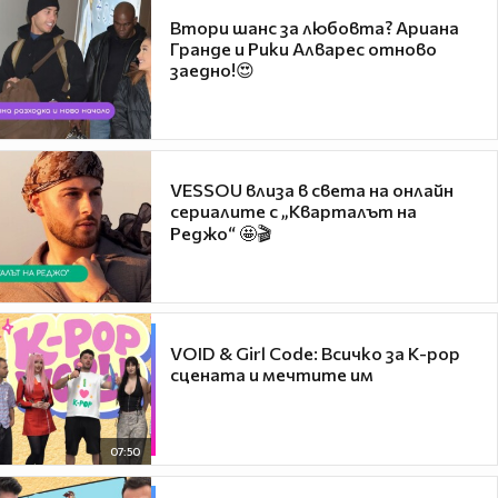
Втори шанс за любовта? Ариана
Гранде и Рики Алварес отново
заедно!😍
VESSOU влиза в света на онлайн
сериалите с „Кварталът на
Реджо“ 🤩🎬
VOID & Girl Code: Всичко за K-pop
сцената и мечтите им
07:50