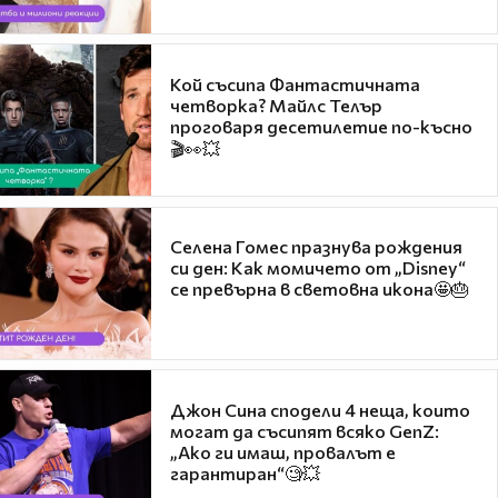
Кой съсипа Фантастичната
четворка? Майлс Телър
проговаря десетилетие по-късно
🎬👀💥
Селена Гомес празнува рождения
си ден: Как момичето от „Disney“
се превърна в световна икона🤩🎂
Джон Сина сподели 4 неща, които
могат да съсипят всяко GenZ:
„Ако ги имаш, провалът е
гарантиран“🧐💥