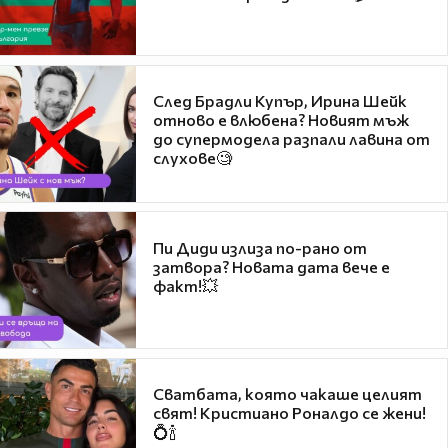
След Брадли Купър, Ирина Шейк
отново е влюбена? Новият мъж
до супермодела разпали лавина от
слухове🧐
Пи Диди излиза по-рано от
затвора? Новата дата вече е
факт!💥
Сватбата, която чакаше целият
свят! Кристиано Роналдо се жени!
💍🍾