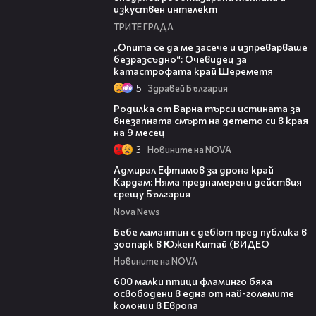
изкуствен интелект
ТРИТЕ ГРАДА
06:38
„Опита се да ме засече и изпреварваше
безразсъдно“: Очевидец за
катастрофата край Шереметя
5
Здравей България
03:09
Родилка от Варна търси истината за
внезапната смърт на детето си в края
на 9 месец
3
Новините на NOVA
01:48
Адмирал Ефтимов за дрона край
Кардам: Няма преднамерени действия
срещу България
Nova News
00:50
Бебе ламантин с дебют пред публика в
зоопарк в Южен Китай (ВИДЕО
Новините на NOVA
06:25
600 малки птици фламинго бяха
освободени в една от най-големите
колонии в Европа