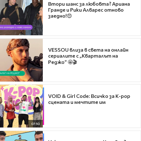
Втори шанс за любовта? Ариана
Гранде и Рики Алварес отново
заедно!😍
VESSOU влиза в света на онлайн
сериалите с „Кварталът на
Реджо“ 🤩🎬
VOID & Girl Code: Всичко за K-pop
сцената и мечтите им
07:50