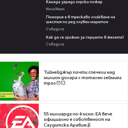
Канада заради горски пожар
Nova News
03:22
Поморие е в трескаво очакване на
шестия по ред плувен маратон
Събуди се
07:56
Как да се грижим за сърцето в жегата?
Събуди се
Тийнейджър почти спечели над
милион долара с тотален гейминг
трол😯💥
55 милиарда по-късно: EA вече
официално е собственост на
Саудитска Арабия💰