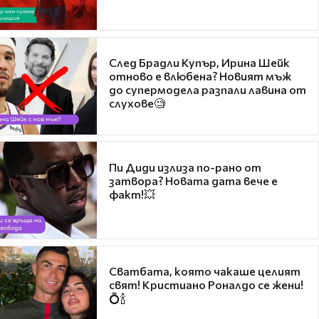
След Брадли Купър, Ирина Шейк
отново е влюбена? Новият мъж
до супермодела разпали лавина от
слухове🧐
Пи Диди излиза по-рано от
затвора? Новата дата вече е
факт!💥
Сватбата, която чакаше целият
свят! Кристиано Роналдо се жени!
💍🍾