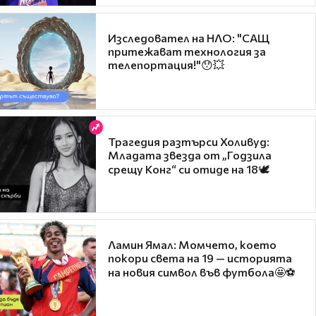
Изследовател на НЛО: "САЩ
притежават технология за
телепортация!"😯💥
Трагедия разтърси Холивуд:
Младата звезда от „Годзила
срещу Конг“ си отиде на 18🕊️
Ламин Ямал: Момчето, което
покори света на 19 — историята
на новия символ във футбола🤩⚽