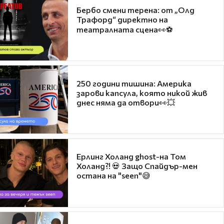
Бербо смени терена: от „Олд
Трафорд“ директно на
театралната сцена👀⚽
250 години тишина: Америка
зарови капсула, която никой жив
днес няма да отвори👀💥
Ерлинг Холанд ghost-на Том
Холанд?! 💀 Защо Спайдър-мен
остана на "seen"😅