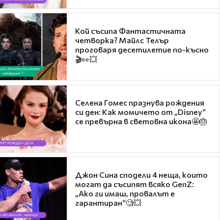
Кой съсипа Фантастичната
четворка? Майлс Телър
проговаря десетилетие по-късно
🎬👀💥
Селена Гомес празнува рождения
си ден: Как момичето от „Disney“
се превърна в световна икона🤩🎂
Джон Сина сподели 4 неща, които
могат да съсипят всяко GenZ:
„Ако ги имаш, провалът е
гарантиран“🧐💥