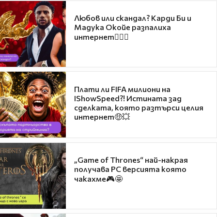
Любов или скандал? Карди Би и
Мадука Окойе разпалиха
интернет❤️‍🔥🔥
Плати ли FIFA милиони на
IShowSpeed?! Истината зад
сделката, която разтърси целия
интернет🤑💥
„Game of Thrones“ най-накрая
получава PC версията която
чакахме🎮🤩