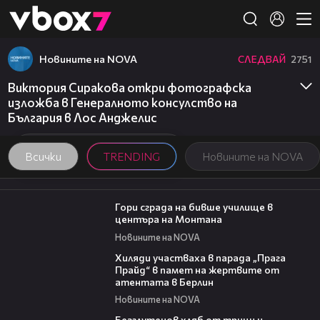
Member of
👾
Новините на NOVA
СЛЕДВАЙ
2751
Виктория Сиракова откри фотографска
изложба в Генералното консулство на
България в Лос Анджелис
Всички
TRENDING
Новините на NOVA
00:08
Гори сграда на бивше училище в
центъра на Монтана
Новините на NOVA
02:23
Хиляди участваха в парада „Прага
Прайд“ в памет на жертвите от
атентата в Берлин
Новините на NOVA
15:35
Безглутенов хляб от трици и