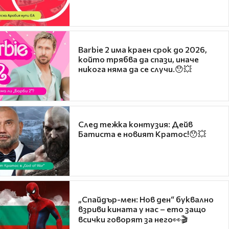
Barbie 2 има краен срок до 2026,
който трябва да спази, иначе
никога няма да се случи.😯💥
След тежка контузия: Дейв
Батиста е новият Кратос!😯💥
„Спайдър-мен: Нов ден“ буквално
взриви кината у нас – ето защо
всички говорят за него👀🎬