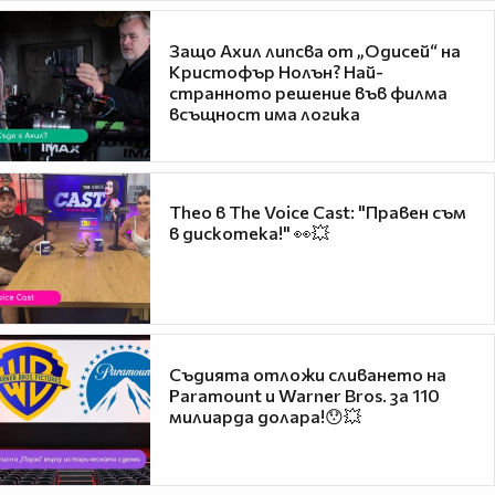
Защо Ахил липсва от „Одисей“ на
Кристофър Нолън? Най-
странното решение във филма
всъщност има логика
Theo в The Voice Cast: "Правен съм
в дискотека!" 👀💥
Съдията отложи сливането на
Paramount и Warner Bros. за 110
милиарда долара!😯💥