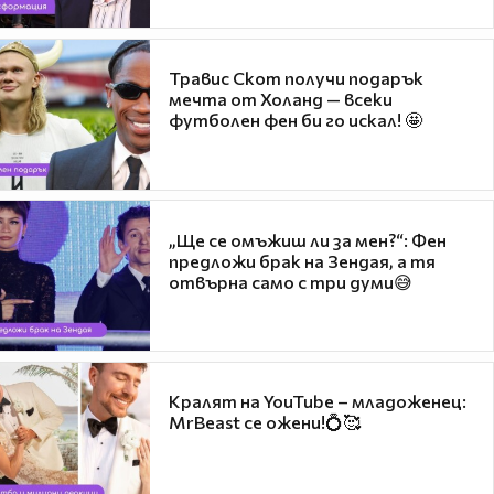
Травис Скот получи подарък
мечта от Холанд — всеки
футболен фен би го искал! 🤩
„Ще се омъжиш ли за мен?“: Фен
предложи брак на Зендая, а тя
отвърна само с три думи😅
Кралят на YouTube – младоженец:
MrBeast се ожени!💍🥰