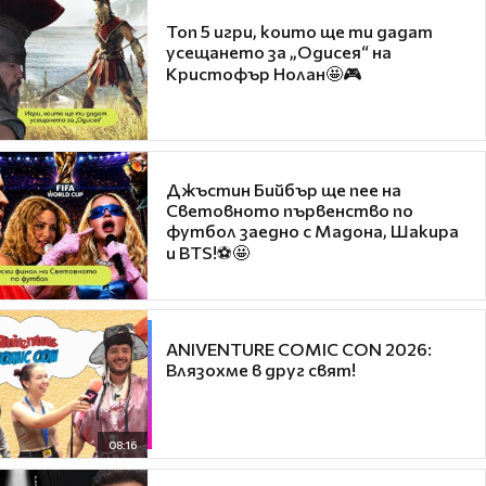
Топ 5 игри, които ще ти дадат
усещането за „Одисея“ на
Кристофър Нолан🤩🎮
Джъстин Бийбър ще пее на
Световното първенство по
футбол заедно с Мадона, Шакира
и BTS!⚽🤩
ANIVENTURE COMIC CON 2026:
Влязохме в друг свят!
08:16