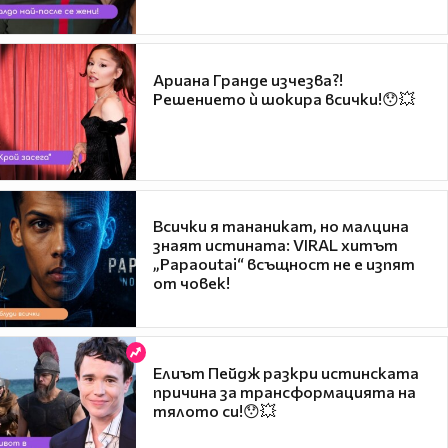
Ариана Гранде изчезва?!
Решението ѝ шокира всички!😯💥
Всички я тананикат, но малцина
знаят истината: VIRAL хитът
„Papaoutai“ всъщност не е изпят
от човек!
Елиът Пейдж разкри истинската
причина за трансформацията на
тялото си!😯💥