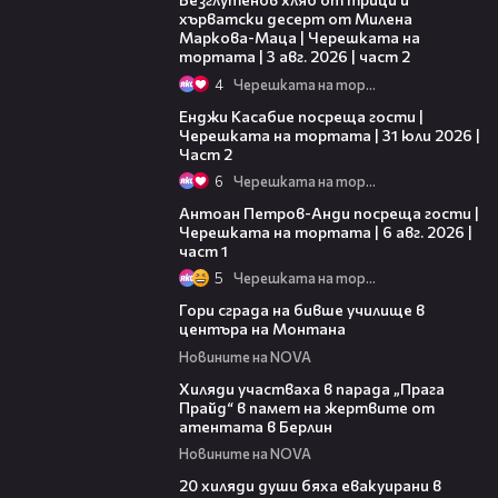
хърватски десерт от Милена
Маркова-Маца | Черешката на
тортата | 3 авг. 2026 | част 2
4
Черешката на тортата
16:45
Енджи Касабие посреща гости |
Черешката на тортата | 31 юли 2026 |
Част 2
6
Черешката на тортата
19:09
Антоан Петров-Анди посреща гости |
Черешката на тортата | 6 авг. 2026 |
част 1
5
Черешката на тортата
00:08
Гори сграда на бивше училище в
центъра на Монтана
Новините на NOVA
02:23
Хиляди участваха в парада „Прага
Прайд“ в памет на жертвите от
атентата в Берлин
Новините на NOVA
00:39
20 хиляди души бяха евакуирани в