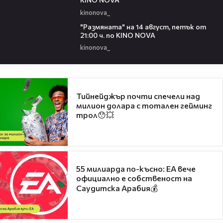
kinonova_
00:29
"Размянaта" на 14 август, петък от
21:00 ч. по KINO NOVA
kinonova_
Тийнейджър почти спечели над
милион долара с тотален гейминг
трол😯💥
55 милиарда по-късно: EA вече
официално е собственост на
Саудитска Арабия💰