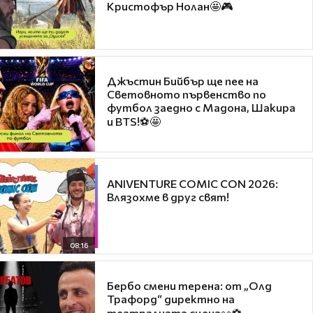
Кристофър Нолан🤩🎮
Джъстин Бийбър ще пее на
Световното първенство по
футбол заедно с Мадона, Шакира
и BTS!⚽🤩
ANIVENTURE COMIC CON 2026:
Влязохме в друг свят!
08:16
Бербо смени терена: от „Олд
Трафорд“ директно на
театралната сцена👀⚽