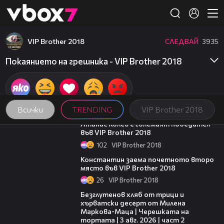
Member of
👾
VIP Brother 2018
СЛЕДВАЙ
3935
Покаянието на грешника - VIP Brother 2018
Всички
TRENDING
VIP Brother 2018
06:03
Атанас Колев е големият победител
във VIP Brother 2018
102
VIP Brother 2018
07:57
Константин заема почетното второ
място във VIP Brother 2018
26
VIP Brother 2018
15:35
Безглутенов хляб от трици и
хърватски десерт от Милена
Маркова-Маца | Черешката на
тортата | 3 авг. 2026 | част 2