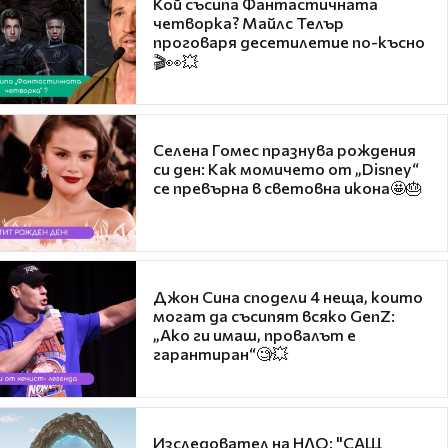
Кой съсипа Фантастичната
четворка? Майлс Телър
проговаря десетилетие по-късно
🎬👀💥
Селена Гомес празнува рождения
си ден: Как момичето от „Disney“
се превърна в световна икона🤩🎂
Джон Сина сподели 4 неща, които
могат да съсипят всяко GenZ:
„Ако ги имаш, провалът е
гарантиран“🧐💥
Изследовател на НЛО: "САЩ