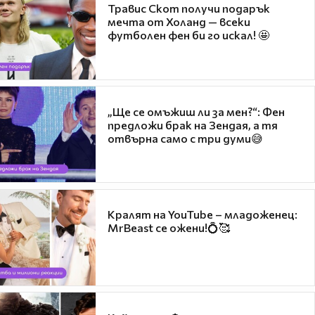
Травис Скот получи подарък
мечта от Холанд — всеки
футболен фен би го искал! 🤩
„Ще се омъжиш ли за мен?“: Фен
предложи брак на Зендая, а тя
отвърна само с три думи😅
Кралят на YouTube – младоженец:
MrBeast се ожени!💍🥰