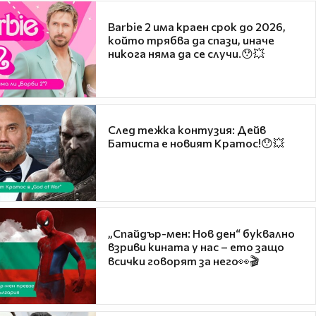
Barbie 2 има краен срок до 2026,
който трябва да спази, иначе
никога няма да се случи.😯💥
След тежка контузия: Дейв
Батиста е новият Кратос!😯💥
„Спайдър-мен: Нов ден“ буквално
взриви кината у нас – ето защо
всички говорят за него👀🎬