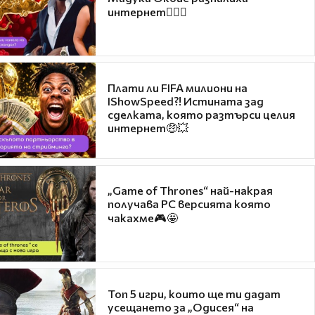
интернет❤️‍🔥🔥
Плати ли FIFA милиони на
IShowSpeed?! Истината зад
сделката, която разтърси целия
интернет🤑💥
„Game of Thrones“ най-накрая
получава PC версията която
чакахме🎮🤩
Топ 5 игри, които ще ти дадат
усещането за „Одисея“ на