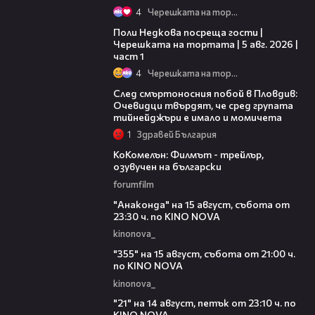
4
Черешката на тортата
19:25
Поли Недкова посреща гости |
Черешката на тортата | 5 авг. 2026 |
част 1
4
Черешката на тортата
09:32
След смъртоносния побой в Пловдив:
Очевидци твърдят, че сред групата
тийнейджъри е имало и момичета
1
Здравей България
01:06
КоКомелън: Филмът - трейлър,
озувучен на български
forumfilm
00:30
"Анаконда" на 15 август, събота от
23:30 ч. по KINO NOVA
kinonova_
00:31
"355" на 15 август, събота от 21:00 ч.
по KINO NOVA
kinonova_
00:29
"21" на 14 август, петък от 23:10 ч. по
KINO NOVA