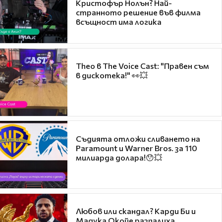
Кристофър Нолън? Най-
странното решение във филма
всъщност има логика
Theo в The Voice Cast: "Правен съм
в дискотека!" 👀💥
Съдията отложи сливането на
Paramount и Warner Bros. за 110
милиарда долара!😯💥
Любов или скандал? Карди Би и
Мадука Окойе разпалиха