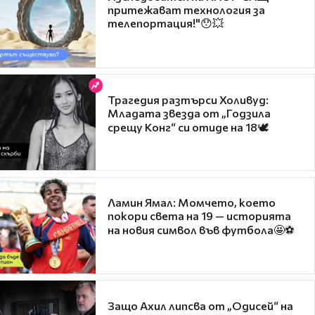
притежават технология за
телепортация!"😯💥
Трагедия разтърси Холивуд:
Младата звезда от „Годзила
срещу Конг“ си отиде на 18🕊️
Ламин Ямал: Момчето, което
покори света на 19 — историята
на новия символ във футбола🤩⚽
Защо Ахил липсва от „Одисей“ на