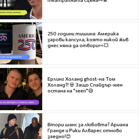
250 години тишина: Америка
зарови капсула, която никой жив
днес няма да отвори👀💥
Ерлинг Холанд ghost-на Том
Холанд?! 💀 Защо Спайдър-мен
остана на "seen"😅
Втори шанс за любовта? Ариана
Гранде и Рики Алварес отново
заедно!😍