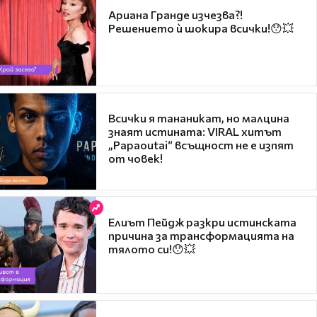
Ариана Гранде изчезва?!
Решението ѝ шокира всички!😯💥
Всички я тананикат, но малцина
знаят истината: VIRAL хитът
„Papaoutai“ всъщност не е изпят
от човек!
Елиът Пейдж разкри истинската
причина за трансформацията на
тялото си!😯💥