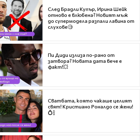
След Брадли Купър, Ирина Шейк
отново е влюбена? Новият мъж
до супермодела разпали лавина от
слухове🧐
Пи Диди излиза по-рано от
затвора? Новата дата вече е
факт!💥
Сватбата, която чакаше целият
свят! Кристиано Роналдо се жени!
💍🍾