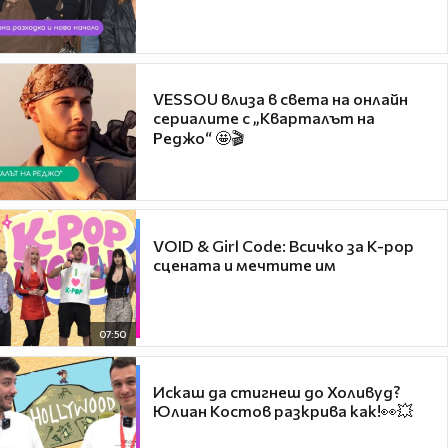
VESSOU влиза в света на онлайн
сериалите с „Кварталът на
Реджо“ 🤩🎬
VOID & Girl Code: Всичко за K-pop
сцената и мечтите им
07:50
Искаш да стигнеш до Холивуд?
Юлиан Костов разкрива как!👀💥