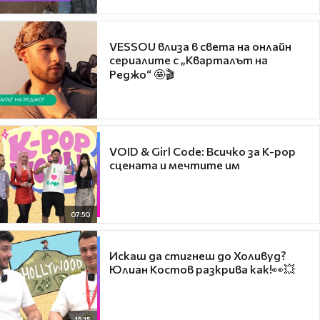
VESSOU влиза в света на онлайн
сериалите с „Кварталът на
Реджо“ 🤩🎬
VOID & Girl Code: Всичко за K-pop
сцената и мечтите им
07:50
Искаш да стигнеш до Холивуд?
Юлиан Костов разкрива как!👀💥
15:15