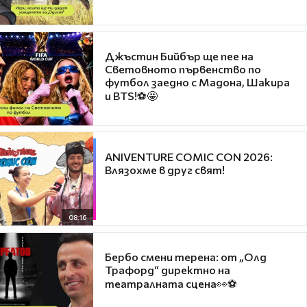
Джъстин Бийбър ще пее на
Световното първенство по
футбол заедно с Мадона, Шакира
и BTS!⚽🤩
ANIVENTURE COMIC CON 2026:
Влязохме в друг свят!
08:16
Бербо смени терена: от „Олд
Трафорд“ директно на
театралната сцена👀⚽