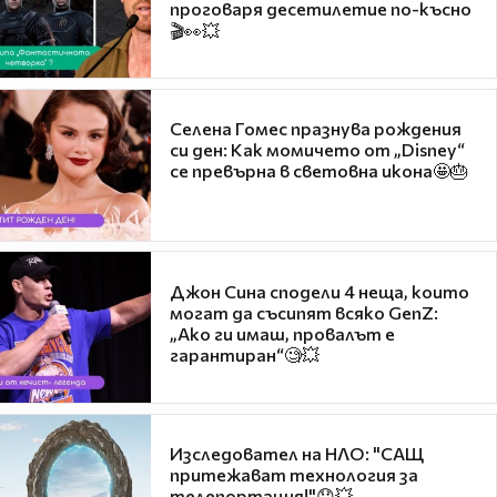
проговаря десетилетие по-късно
🎬👀💥
Селена Гомес празнува рождения
си ден: Как момичето от „Disney“
се превърна в световна икона🤩🎂
Джон Сина сподели 4 неща, които
могат да съсипят всяко GenZ:
„Ако ги имаш, провалът е
гарантиран“🧐💥
Изследовател на НЛО: "САЩ
притежават технология за
телепортация!"😯💥