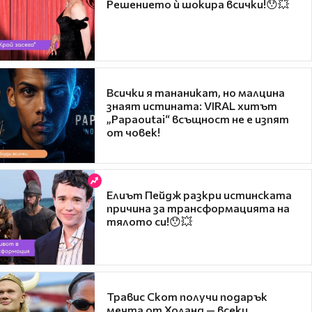
Решението ѝ шокира всички!😯💥
Всички я тананикат, но малцина
знаят истината: VIRAL хитът
„Papaoutai“ всъщност не е изпят
от човек!
Елиът Пейдж разкри истинската
причина за трансформацията на
тялото си!😯💥
Травис Скот получи подарък
мечта от Холанд — всеки