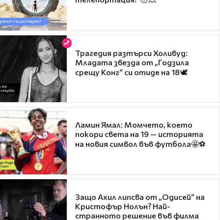
Трагедия разтърси Холивуд:
Младата звезда от „Годзила
срещу Конг“ си отиде на 18🕊️
Ламин Ямал: Момчето, което
покори света на 19 — историята
на новия символ във футбола🤩⚽
Защо Ахил липсва от „Одисей“ на
Кристофър Нолън? Най-
странното решение във филма