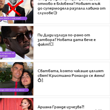
отново е влюбена? Новият мъж
до супермодела разпали лавина от
слухове🧐
Пи Диди излиза по-рано от
затвора? Новата дата вече е
факт!💥
Сватбата, която чакаше целият
свят! Кристиано Роналдо се жени!
💍🍾
Ариана Гранде изчезва?!