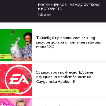
РОСЕН КИРИЛОВ - МЕЖДУ ФУТБОЛА
И ИСТОРИЯТА
telegraph
Тийнейджър почти спечели над
милион долара с тотален гейминг
трол😯💥
55 милиарда по-късно: EA вече
официално е собственост на
Саудитска Арабия💰