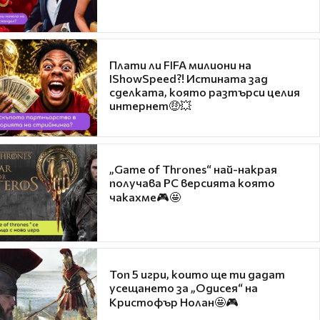
Плати ли FIFA милиони на
IShowSpeed?! Истината зад
сделката, която разтърси целия
интернет🤑💥
„Game of Thrones“ най-накрая
получава PC версията която
чакахме🎮🤩
Топ 5 игри, които ще ти дадат
усещането за „Одисея“ на
Кристофър Нолан🤩🎮