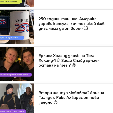
250 години тишина: Америка
зарови капсула, която никой жив
днес няма да отвори👀💥
Ерлинг Холанд ghost-на Том
Холанд?! 💀 Защо Спайдър-мен
остана на "seen"😅
Втори шанс за любовта? Ариана
Гранде и Рики Алварес отново
заедно!😍