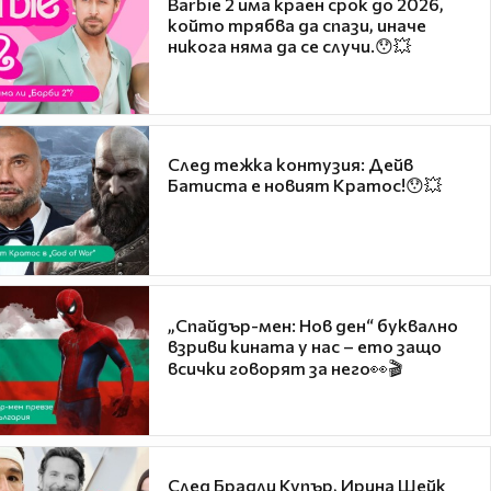
Barbie 2 има краен срок до 2026,
който трябва да спази, иначе
никога няма да се случи.😯💥
След тежка контузия: Дейв
Батиста е новият Кратос!😯💥
„Спайдър-мен: Нов ден“ буквално
взриви кината у нас – ето защо
всички говорят за него👀🎬
След Брадли Купър, Ирина Шейк