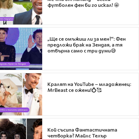
футболен фен би го искал! 🤩
„Ще се омъжиш ли за мен?“: Фен
предложи брак на Зендая, а тя
отвърна само с три думи😅
Кралят на YouTube – младоженец:
MrBeast се ожени!💍🥰
Кой съсипа Фантастичната
четворка? Майлс Телър