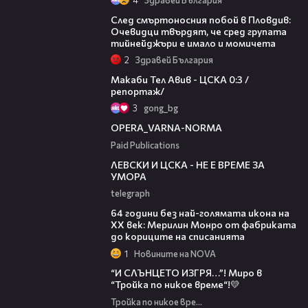
09:32
След смъртоносния побой в Пловдив:
Очевидци твърдят, че сред групата
тийнейджъри е имало и момичета
2
Здравей България
09:11
Макаби Тел Авив - ЦСКА 0:3 /
репортаж/
3
gong_bg
00:30
OPERA_VARNA-NORMA
Paid Publications
31:36
ЛЕВСКИ И ЦСКА - НЕ Е ВРЕМЕ ЗА
УМОРА
telegraph
00:38
64 години без най-голямата икона на
XX век: Мерилин Монро от фабриката
до кориците на списанията
1
Новините на NOVA
43:34
“И СЛЪНЦЕТО ИЗГРЯ…”! Миро в
“Тройка по никое време“!💛
Тройка по никое време
50:51