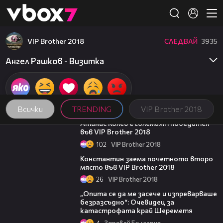
Member of
👾
VIP Brother 2018
СЛЕДВАЙ
3935
Ангел Рашков - Визитка
Всички
TRENDING
VIP Brother 2018
06:03
Атанас Колев е големият победител
във VIP Brother 2018
102
VIP Brother 2018
07:57
Константин заема почетното второ
място във VIP Brother 2018
26
VIP Brother 2018
06:38
„Опита се да ме засече и изпреварваше
безразсъдно“: Очевидец за
катастрофата край Шереметя
4
Здравей България