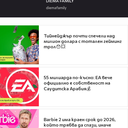
DIEMA FAMILY
diemafamily
Тийнейджър почти спечели над
милион долара с тотален гейминг
трол😯💥
55 милиарда по-късно: EA вече
официално е собственост на
Саудитска Арабия💰
Barbie 2 има краен срок до 2026,
който трябва да спази, иначе