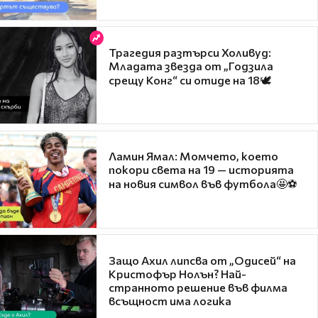
Трагедия разтърси Холивуд:
Младата звезда от „Годзила
срещу Конг“ си отиде на 18🕊️
Ламин Ямал: Момчето, което
покори света на 19 — историята
на новия символ във футбола🤩⚽
Защо Ахил липсва от „Одисей“ на
Кристофър Нолън? Най-
странното решение във филма
всъщност има логика