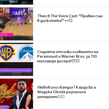
Theo в The Voice Cast: "Правен съм
в дискотека!" 👀💥
Съдията отложи сливането на
Paramount и Warner Bros. за 110
милиарда долара!😯💥
Любов или скандал? Карди Би и
Мадука Окойе разпалиха
интернет❤️‍🔥🔥