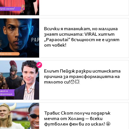
Всички я тананикат, но малцина
знаят истината: VIRAL хитът
„Papaoutai“ всъщност не е изпят
от човек!
Елиът Пейдж разкри истинската
причина за трансформацията на
тялото си!😯💥
Травис Скот получи подарък
мечта от Холанд — всеки
футболен фен би го искал! 🤩