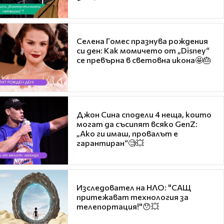
Селена Гомес празнува рождения
си ден: Как момичето от „Disney“
се превърна в световна икона🤩🎂
Джон Сина сподели 4 неща, които
могат да съсипят всяко GenZ:
„Ако ги имаш, провалът е
гарантиран“🧐💥
Изследовател на НЛО: "САЩ
притежават технология за
телепортация!"😯💥