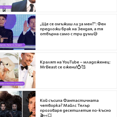
„Ще се омъжиш ли за мен?“: Фен
предложи брак на Зендая, а тя
отвърна само с три думи😅
Кралят на YouTube – младоженец:
MrBeast се ожени!💍🥰
Кой съсипа Фантастичната
четворка? Майлс Телър
проговаря десетилетие по-късно
🎬👀💥