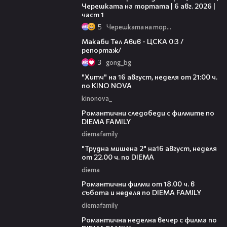
Черешката на тортата | 6 авг. 2026 |
част 1
5
Черешката на тортата
09:11
Макаби Тел Авив - ЦСКА 0:3 /
репортаж/
3
gong_bg
00:30
"Хитч" на 16 август, неделя от 21:00 ч.
по KINO NOVA
kinonova_
00:31
Романтични следобеди с филмите по
DIEMA FAMILY
diemafamily
00:31
"Трудна мишена 2" на16 август, неделя
от 22.00 ч. по DIEMA
diema
00:36
Романтични филми от 18.00 ч. в
събота и неделя по DIEMA FAMILY
diemafamily
00:21
Романтичнa неделна вечер с филма по