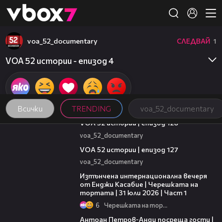
Member of
👾
voa_52_documentary
СЛЕДВАЙ
1
VOA 52 истории - епизод 4
Всички
TRENDING
voa_52_documentary
21:59
VOA 52 истории | епизод 128
voa_52_documentary
09:57
VOA 52 истории | епизод 127
voa_52_documentary
18:07
Изтънчена интернационална вечеря
от Енджи Касабие | Черешката на
тортата | 31 юли 2026 | Част 1
6
Черешката на тортата
19:09
Антоан Петров-Анди посреща гости |