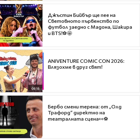
Джъстин Бийбър ще пее на
Световното първенство по
футбол заедно с Мадона, Шакира
и BTS!⚽🤩
ANIVENTURE COMIC CON 2026:
Влязохме в друг свят!
08:16
Бербо смени терена: от „Олд
Трафорд“ директно на
театралната сцена👀⚽