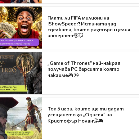
Плати ли FIFA милиони на
IShowSpeed?! Истината зад
сделката, която разтърси целия
интернет🤑💥
„Game of Thrones“ най-накрая
получава PC версията която
чакахме🎮🤩
Топ 5 игри, които ще ти дадат
усещането за „Одисея“ на
Кристофър Нолан🤩🎮