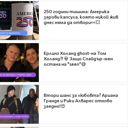
250 години тишина: Америка
зарови капсула, която никой жив
днес няма да отвори👀💥
Ерлинг Холанд ghost-на Том
Холанд?! 💀 Защо Спайдър-мен
остана на "seen"😅
Втори шанс за любовта? Ариана
Гранде и Рики Алварес отново
заедно!😍