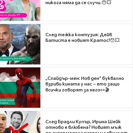
никога няма да се случи.😯💥
След тежка контузия: Дейв
Батиста е новият Кратос!😯💥
„Спайдър-мен: Нов ден“ буквално
взриви кината у нас – ето защо
всички говорят за него👀🎬
След Брадли Купър, Ирина Шейк
отново е влюбена? Новият мъж
до супермодела разпали лавина от