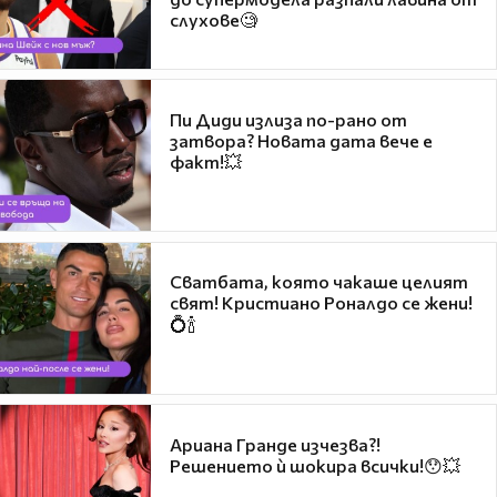
слухове🧐
Пи Диди излиза по-рано от
затвора? Новата дата вече е
факт!💥
Сватбата, която чакаше целият
свят! Кристиано Роналдо се жени!
💍🍾
Ариана Гранде изчезва?!
Решението ѝ шокира всички!😯💥