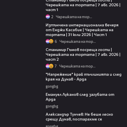
Черешката на тортата | 7 авг. 2026 |
част 1
2
Черешката на тортата
18:07
Изтънчена интернационална вечеря
от Енджи Касабие | Черешката на
тортата | 31 юли 2026 | Част 1
6
Черешката на тортата
12:30
Станимир Гъмов посреща гости |
Черешката на тортата | 7 авг. 2026 |
част 2
7
Черешката на тортата
00:37
"Напрежение" край тъчлинията и след
края на Дунав - Арда
gongbg
03:53
Емануел Луканов след загубата от
Арда
gongbg
02:50
Александър Тунчев: Не беше лесно
срещу Дунав, постарахме се
gongbg