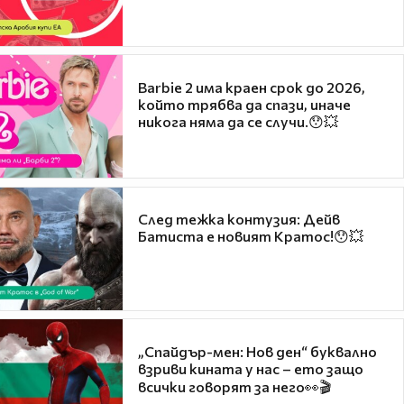
Barbie 2 има краен срок до 2026,
който трябва да спази, иначе
никога няма да се случи.😯💥
След тежка контузия: Дейв
Батиста е новият Кратос!😯💥
„Спайдър-мен: Нов ден“ буквално
взриви кината у нас – ето защо
всички говорят за него👀🎬