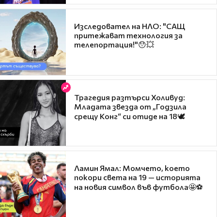
Изследовател на НЛО: "САЩ
притежават технология за
телепортация!"😯💥
Трагедия разтърси Холивуд:
Младата звезда от „Годзила
срещу Конг“ си отиде на 18🕊️
Ламин Ямал: Момчето, което
покори света на 19 — историята
на новия символ във футбола🤩⚽