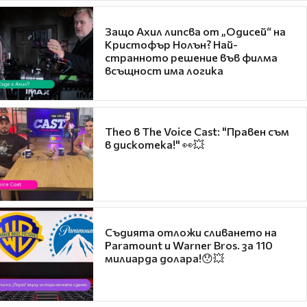
Защо Ахил липсва от „Одисей“ на
Кристофър Нолън? Най-
странното решение във филма
всъщност има логика
Theo в The Voice Cast: "Правен съм
в дискотека!" 👀💥
Съдията отложи сливането на
Paramount и Warner Bros. за 110
милиарда долара!😯💥