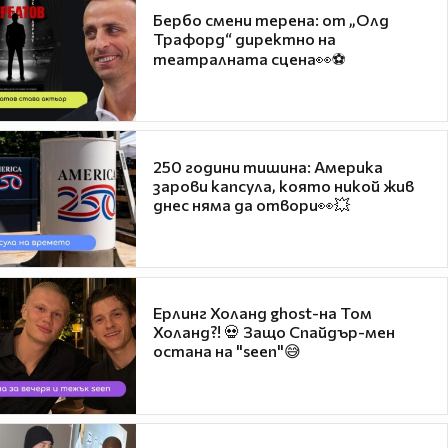
Бербо смени терена: от „Олд
Трафорд“ директно на
театралната сцена👀⚽
250 години тишина: Америка
зарови капсула, която никой жив
днес няма да отвори👀💥
Ерлинг Холанд ghost-на Том
Холанд?! 💀 Защо Спайдър-мен
остана на "seen"😅