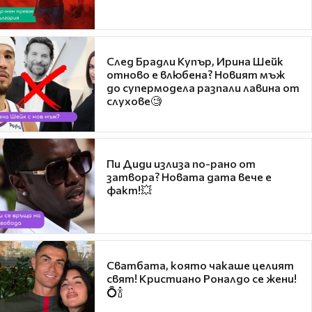
След Брадли Купър, Ирина Шейк
отново е влюбена? Новият мъж
до супермодела разпали лавина от
слухове🧐
Пи Диди излиза по-рано от
затвора? Новата дата вече е
факт!💥
Сватбата, която чакаше целият
свят! Кристиано Роналдо се жени!
💍🍾