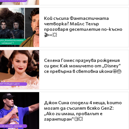
Кой съсипа Фантастичната
четворка? Майлс Телър
проговаря десетилетие по-късно
🎬👀💥
Селена Гомес празнува рождения
си ден: Как момичето от „Disney“
се превърна в световна икона🤩🎂
Джон Сина сподели 4 неща, които
могат да съсипят всяко GenZ:
„Ако ги имаш, провалът е
гарантиран“🧐💥