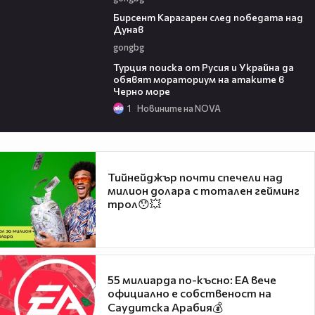
02:39
Бирсент Карагарен след победата над
Дунав
gongbg
03:02
Турция поиска от Русия и Украйна да
обявят мораториум на атаките в
Черно море
1
Новините на NOVA
Тийнейджър почти спечели над
милион долара с тотален гейминг
трол😯💥
55 милиарда по-късно: EA вече
официално е собственост на
Саудитска Арабия💰