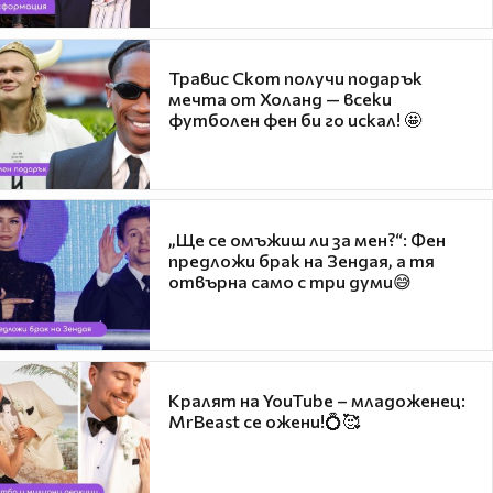
Травис Скот получи подарък
мечта от Холанд — всеки
футболен фен би го искал! 🤩
„Ще се омъжиш ли за мен?“: Фен
предложи брак на Зендая, а тя
отвърна само с три думи😅
Кралят на YouTube – младоженец:
MrBeast се ожени!💍🥰