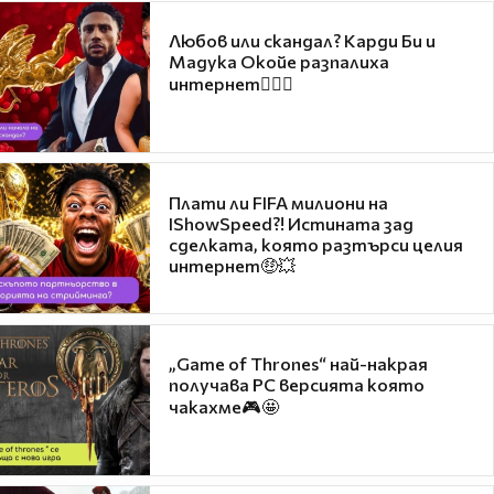
Любов или скандал? Карди Би и
Мадука Окойе разпалиха
интернет❤️‍🔥🔥
Плати ли FIFA милиони на
IShowSpeed?! Истината зад
сделката, която разтърси целия
интернет🤑💥
„Game of Thrones“ най-накрая
получава PC версията която
чакахме🎮🤩