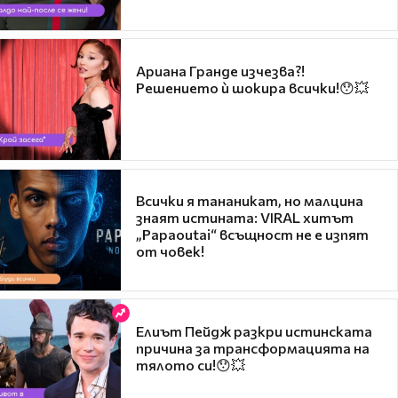
Ариана Гранде изчезва?!
Решението ѝ шокира всички!😯💥
Всички я тананикат, но малцина
знаят истината: VIRAL хитът
„Papaoutai“ всъщност не е изпят
от човек!
Елиът Пейдж разкри истинската
причина за трансформацията на
тялото си!😯💥