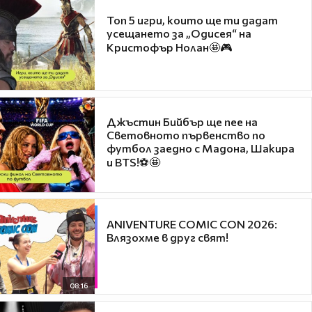
Топ 5 игри, които ще ти дадат
усещането за „Одисея“ на
Кристофър Нолан🤩🎮
Джъстин Бийбър ще пее на
Световното първенство по
футбол заедно с Мадона, Шакира
и BTS!⚽🤩
ANIVENTURE COMIC CON 2026:
Влязохме в друг свят!
08:16