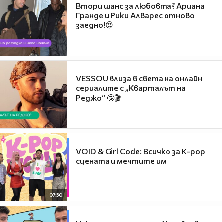
Втори шанс за любовта? Ариана
Гранде и Рики Алварес отново
заедно!😍
VESSOU влиза в света на онлайн
сериалите с „Кварталът на
Реджо“ 🤩🎬
VOID & Girl Code: Всичко за K-pop
сцената и мечтите им
07:50