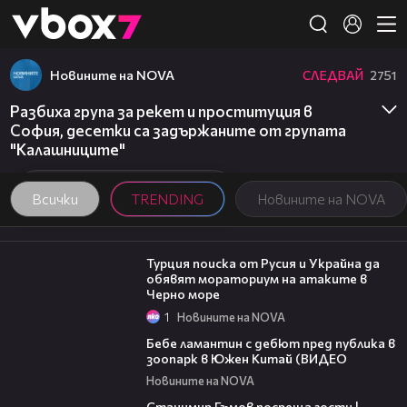
Member of
👾
Новините на NOVA
СЛЕДВАЙ
2751
Разбиха група за рекет и проституция в
София, десетки са задържаните от групата
"Калашниците"
Всички
TRENDING
Новините на NOVA
03:02
Турция поиска от Русия и Украйна да
обявят мораториум на атаките в
Черно море
1
Новините на NOVA
00:50
Бебе ламантин с дебют пред публика в
зоопарк в Южен Китай (ВИДЕО
Новините на NOVA
16:22
Станимир Гъмов посреща гости |