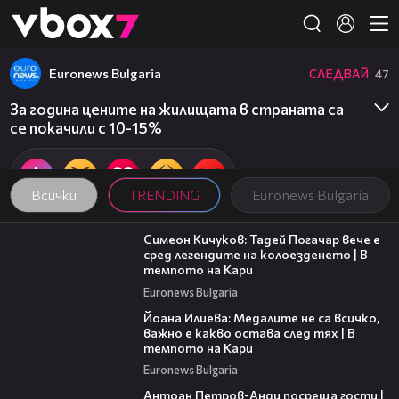
Member of
👾
Euronews Bulgaria
СЛЕДВАЙ
47
За година цените на жилищата в страната са
се покачили с 10-15%
Всички
TRENDING
Euronews Bulgaria
11:23
Симеон Кичуков: Тадей Погачар вече е
сред легендите на колоезденето | В
темпото на Кари
Euronews Bulgaria
14:33
Йоана Илиева: Медалите не са всичко,
важно е какво остава след тях | В
темпото на Кари
Euronews Bulgaria
19:09
Антоан Петров-Анди посреща гости |