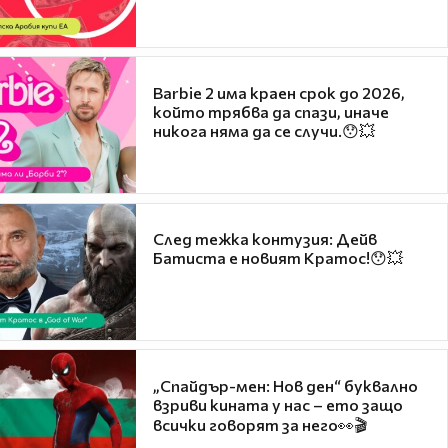
Barbie 2 има краен срок до 2026,
който трябва да спази, иначе
никога няма да се случи.😯💥
След тежка контузия: Дейв
Батиста е новият Кратос!😯💥
„Спайдър-мен: Нов ден“ буквално
взриви кината у нас – ето защо
всички говорят за него👀🎬