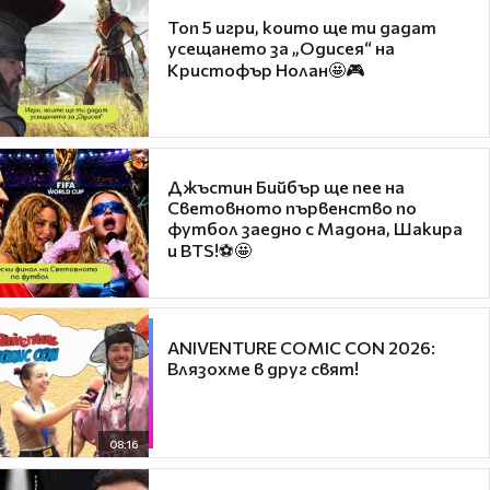
Топ 5 игри, които ще ти дадат
усещането за „Одисея“ на
Кристофър Нолан🤩🎮
Джъстин Бийбър ще пее на
Световното първенство по
футбол заедно с Мадона, Шакира
и BTS!⚽🤩
ANIVENTURE COMIC CON 2026:
Влязохме в друг свят!
08:16