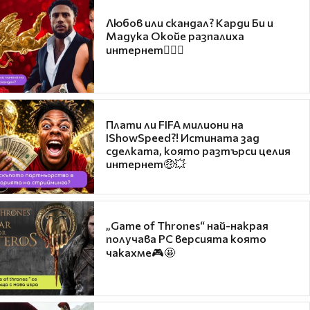
Любов или скандал? Карди Би и
Мадука Окойе разпалиха
интернет❤️‍🔥🔥
Плати ли FIFA милиони на
IShowSpeed?! Истината зад
сделката, която разтърси целия
интернет🤑💥
„Game of Thrones“ най-накрая
получава PC версията която
чакахме🎮🤩