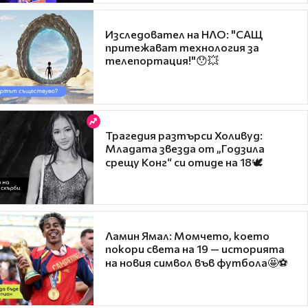
Изследовател на НЛО: "САЩ
притежават технология за
телепортация!"😯💥
Трагедия разтърси Холивуд:
Младата звезда от „Годзила
срещу Конг“ си отиде на 18🕊️
Ламин Ямал: Момчето, което
покори света на 19 — историята
на новия символ във футбола🤩⚽