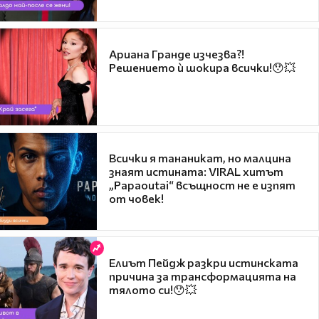
Ариана Гранде изчезва?!
Решението ѝ шокира всички!😯💥
Всички я тананикат, но малцина
знаят истината: VIRAL хитът
„Papaoutai“ всъщност не е изпят
от човек!
Елиът Пейдж разкри истинската
причина за трансформацията на
тялото си!😯💥