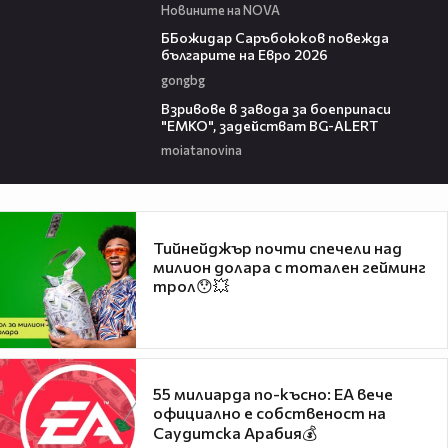
Новините на NOVA
01:18
ББожидар Саръбоюков повежда
българите на Евро 2026
gongbg
00:34
Взривове в завода за боеприпаси
"ЕМКО", задействат BG-ALERT
moiatanovina
Тийнейджър почти спечели над
милион долара с тотален гейминг
трол😯💥
55 милиарда по-късно: EA вече
официално е собственост на
Саудитска Арабия💰