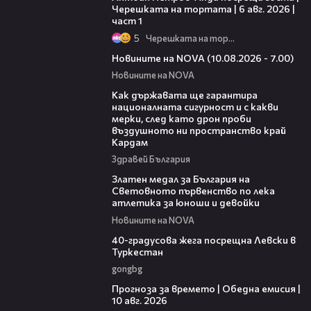
Черешката на тортата | 6 авг. 2026 |
част 1
5
Черешката на тортата
04:15
Новините на NOVA (10.08.2026 - 7.00)
Новините на NOVA
21:17
Как държавата ще гарантира
националната сигурност и с какви
мерки, след като дрон проби
въздушното ни пространство край
Кардам
Здравей България
01:02
Златен медал за България на
Световното първенство по лека
атлетика за юноши и девойки
Новините на NOVA
01:10
40-градусова жега посрещна Левски в
Туркестан
gongbg
01:53
Прогноза за времето | Обедна емисия |
10 авг. 2026