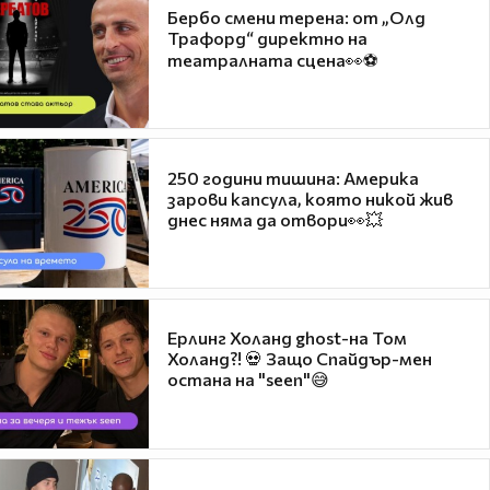
Бербо смени терена: от „Олд
Трафорд“ директно на
театралната сцена👀⚽
250 години тишина: Америка
зарови капсула, която никой жив
днес няма да отвори👀💥
Ерлинг Холанд ghost-на Том
Холанд?! 💀 Защо Спайдър-мен
остана на "seen"😅