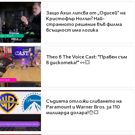
Защо Ахил липсва от „Одисей“ на
Кристофър Нолън? Най-
странното решение във филма
всъщност има логика
Theo в The Voice Cast: "Правен съм
в дискотека!" 👀💥
Съдията отложи сливането на
Paramount и Warner Bros. за 110
милиарда долара!😯💥