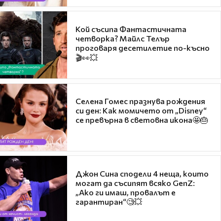
Кой съсипа Фантастичната
четворка? Майлс Телър
проговаря десетилетие по-късно
🎬👀💥
Селена Гомес празнува рождения
си ден: Как момичето от „Disney“
се превърна в световна икона🤩🎂
Джон Сина сподели 4 неща, които
могат да съсипят всяко GenZ:
„Ако ги имаш, провалът е
гарантиран“🧐💥