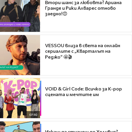
Втори шанс за любовта? Ариана
Гранде и Рики Алварес отново
заедно!😍
VESSOU влиза в света на онлайн
сериалите с „Кварталът на
Реджо“ 🤩🎬
VOID & Girl Code: Всичко за K-pop
сцената и мечтите им
07:50
Искаш да стигнеш до Холивуд?