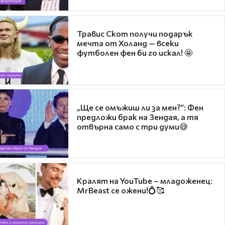
Травис Скот получи подарък
мечта от Холанд — всеки
футболен фен би го искал! 🤩
„Ще се омъжиш ли за мен?“: Фен
предложи брак на Зендая, а тя
отвърна само с три думи😅
Кралят на YouTube – младоженец:
MrBeast се ожени!💍🥰