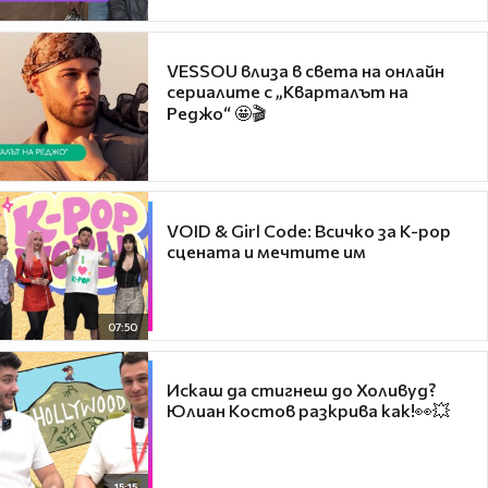
VESSOU влиза в света на онлайн
сериалите с „Кварталът на
Реджо“ 🤩🎬
VOID & Girl Code: Всичко за K-pop
сцената и мечтите им
07:50
Искаш да стигнеш до Холивуд?
Юлиан Костов разкрива как!👀💥
15:15