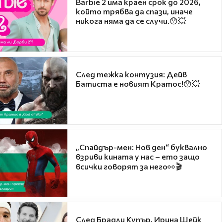
Barbie 2 има краен срок до 2026,
който трябва да спази, иначе
никога няма да се случи.😯💥
След тежка контузия: Дейв
Батиста е новият Кратос!😯💥
„Спайдър-мен: Нов ден“ буквално
взриви кината у нас – ето защо
всички говорят за него👀🎬
След Брадли Купър, Ирина Шейк