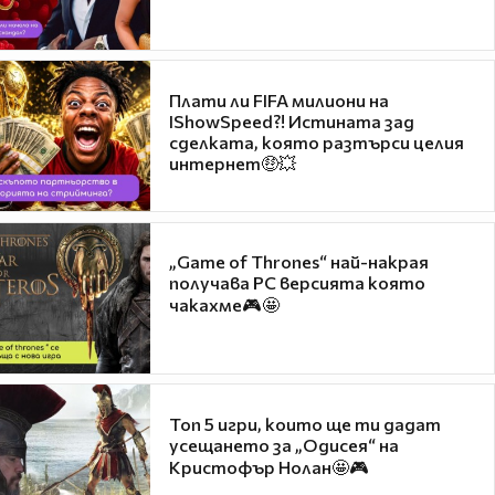
Плати ли FIFA милиони на
IShowSpeed?! Истината зад
сделката, която разтърси целия
интернет🤑💥
„Game of Thrones“ най-накрая
получава PC версията която
чакахме🎮🤩
Топ 5 игри, които ще ти дадат
усещането за „Одисея“ на
Кристофър Нолан🤩🎮