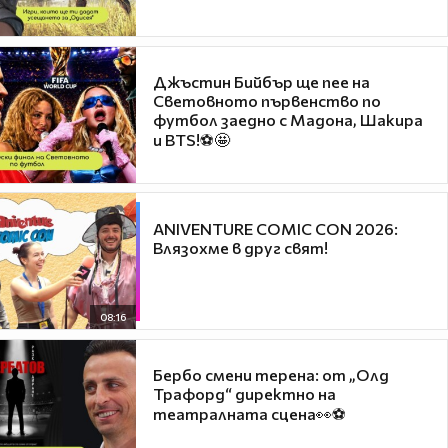
Джъстин Бийбър ще пее на
Световното първенство по
футбол заедно с Мадона, Шакира
и BTS!⚽🤩
ANIVENTURE COMIC CON 2026:
Влязохме в друг свят!
08:16
Бербо смени терена: от „Олд
Трафорд“ директно на
театралната сцена👀⚽