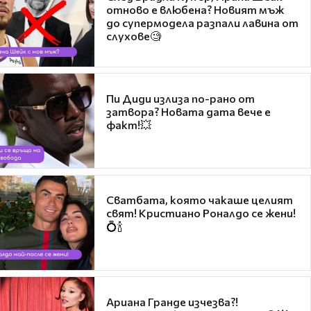
отново е влюбена? Новият мъж
до супермодела разпали лавина от
слухове🧐
Пи Диди излиза по-рано от
затвора? Новата дата вече е
факт!💥
Сватбата, която чакаше целият
свят! Кристиано Роналдо се жени!
💍🍾
Ариана Гранде изчезва?!