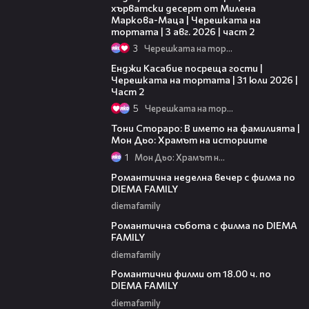
хърватски десерт от Милена
Маркова-Маца | Черешката на
тортата | 3 авг. 2026 | част 2
3
Черешката на тортата
16:45
Енджи Касабие посреща гости |
Черешката на тортата | 31 юли 2026 |
Част 2
5
Черешката на тортата
01:17:16
Тони Стораро: В името на фамилията |
Мон Дьо: Храмът на историите
1
Мон Дьо: Храмът на историите
00:20
Романтична неделна вечер с филма по
DIEMA FAMILY
diemafamily
00:21
Романтична събота с филма по DIEMA
FAMILY
diemafamily
00:36
Романтични филми от 18.00 ч. по
DIEMA FAMILY
diemafamily
00:36