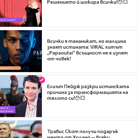
Решението ѝ шокира всички!😯💥
Всички я тананикат, но малцина
знаят истината: VIRAL хитът
„Papaoutai“ всъщност не е изпят
от човек!
Елиът Пейдж разкри истинската
причина за трансформацията на
тялото си!😯💥
Травис Скот получи подарък
мечта от Холанд — всеки