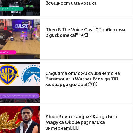
всъщност има логика
Theo в The Voice Cast: "Правен съм
в дискотека!" 👀💥
Съдията отложи сливането на
Paramount и Warner Bros. за 110
милиарда долара!😯💥
Любов или скандал? Карди Би и
Мадука Окойе разпалиха
интернет❤️‍🔥🔥