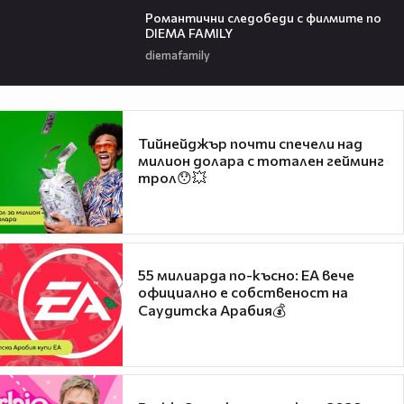
Романтични следобеди с филмите по
DIEMA FAMILY
diemafamily
Тийнейджър почти спечели над
милион долара с тотален гейминг
трол😯💥
55 милиарда по-късно: EA вече
официално е собственост на
Саудитска Арабия💰