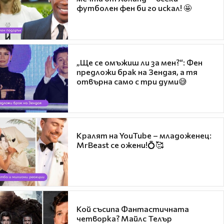
футболен фен би го искал! 🤩
„Ще се омъжиш ли за мен?“: Фен
предложи брак на Зендая, а тя
отвърна само с три думи😅
Кралят на YouTube – младоженец:
MrBeast се ожени!💍🥰
Кой съсипа Фантастичната
четворка? Майлс Телър