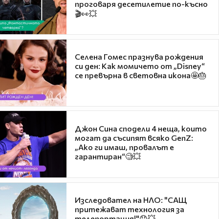
проговаря десетилетие по-късно
🎬👀💥
Селена Гомес празнува рождения
си ден: Как момичето от „Disney“
се превърна в световна икона🤩🎂
Джон Сина сподели 4 неща, които
могат да съсипят всяко GenZ:
„Ако ги имаш, провалът е
гарантиран“🧐💥
Изследовател на НЛО: "САЩ
притежават технология за
телепортация!"😯💥