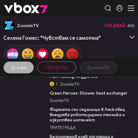
Member of
👾
ZoominTV
СЛЕДВАЙ
466
Селена Гомес: "Чувствам се самотна"
Всички
TRENDING
ZoominTV
01:10
Fall Pickling: Veggie mix
1
ZoominTV
01:46
Green Heroes: Shower heat exchanger
ZoominTV
00:06
Фирмата със седалище в Лясковец
внедрява роботизирана техника и
изкуствен интелект
ТРИТЕ ГРАДА
15:35
Безглутенов хляб от трици и