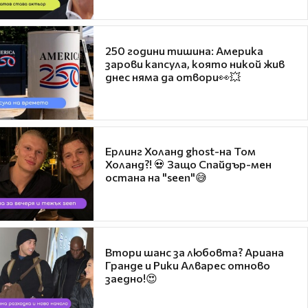
250 години тишина: Америка
зарови капсула, която никой жив
днес няма да отвори👀💥
Ерлинг Холанд ghost-на Том
Холанд?! 💀 Защо Спайдър-мен
остана на "seen"😅
Втори шанс за любовта? Ариана
Гранде и Рики Алварес отново
заедно!😍