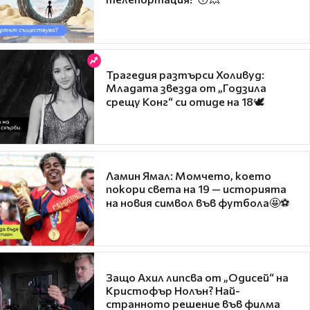
Трагедия разтърси Холивуд:
Младата звезда от „Годзила
срещу Конг“ си отиде на 18🕊️
Ламин Ямал: Момчето, което
покори света на 19 — историята
на новия символ във футбола🤩⚽
Защо Ахил липсва от „Одисей“ на
Кристофър Нолън? Най-
странното решение във филма