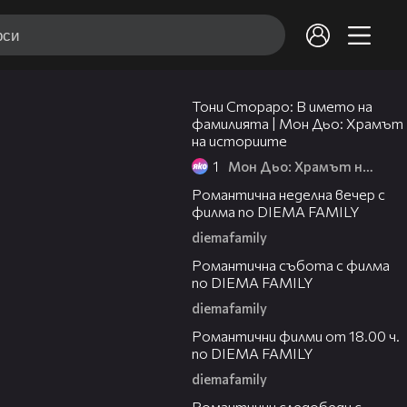
01:17:16
Тони Стораро: В името на
фамилията | Мон Дьо: Храмът
на историите
1
Мон Дьо: Храмът на историите
00:20
Романтична неделна вечер с
филма по DIEMA FAMILY
diemafamily
00:21
Романтична събота с филма
по DIEMA FAMILY
diemafamily
00:36
Романтични филми от 18.00 ч.
по DIEMA FAMILY
diemafamily
00:36
Романтични следобеди с