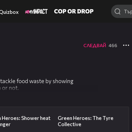
Quizbox
СЛЕДВАЙ
466
 tackle food waste by showing
 or not.
01:46
01:49
 Heroes: Shower heat
Green Heroes: The Tyre
nger
Collective