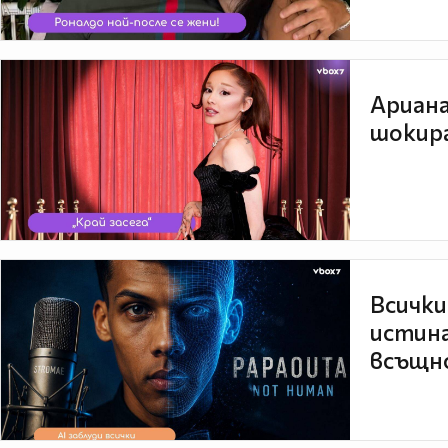
Ариана
шокира
Всички
истина
всъщно