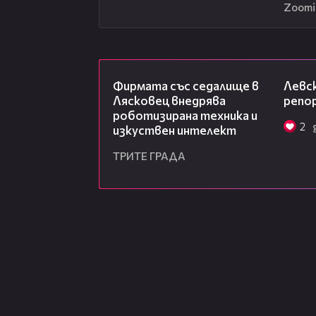
Zoom
00:06
Фирмата със седалище в
Левск
Лясковец внедрява
репо
роботизирана техника и
2
изкуствен интелект
ТРИТЕ ГРАДА