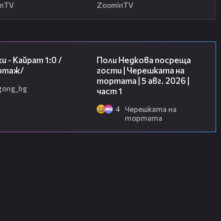
inTV
ZoominTV
05:57
19:25
и - Кайрат 1:0 /
Поли Недкова посреща
ртаж/
гости | Черешката на
тортата | 5 авг. 2026 |
gong_bg
част 1
4
Черешката на
тортата