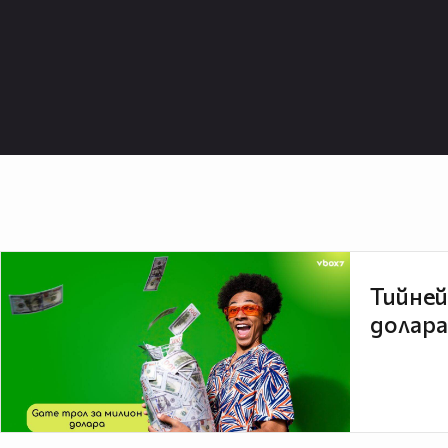
Тийней
долара