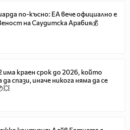
иарда по-късно: EA вече официално е
еност на Саудитска Арабия💰
 2 има краен срок до 2026, който
 да спази, иначе никога няма да се
😯💥