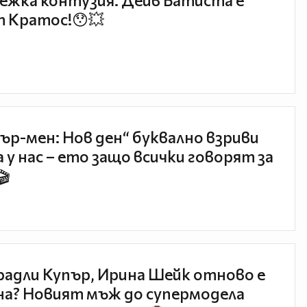
ежка контузия: Дейв Батиста е
 Кратос!😯💥
ър-мен: Нов ден“ буквално взриви
 у нас – ето защо всички говорят за
🎬
радли Купър, Ирина Шейк отново е
а? Новият мъж до супермодела