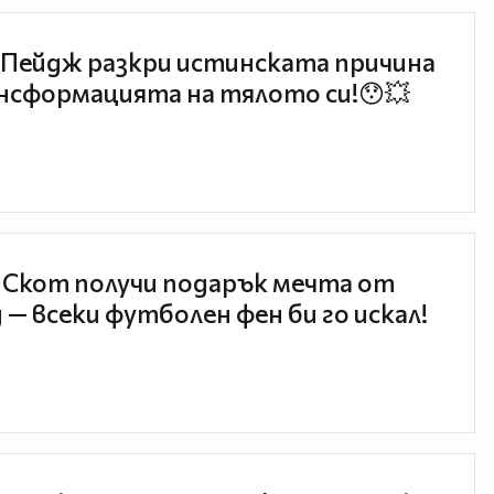
Пейдж разкри истинската причина
нсформацията на тялото си!😯💥
 Скот получи подарък мечта от
 — всеки футболен фен би го искал!