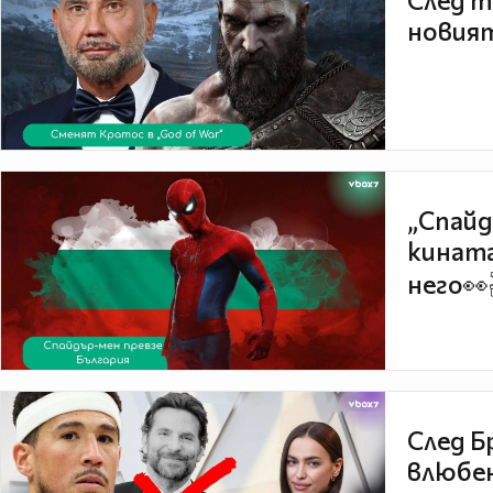
След т
новият
„Спайд
кината
него👀
След Б
влюбен