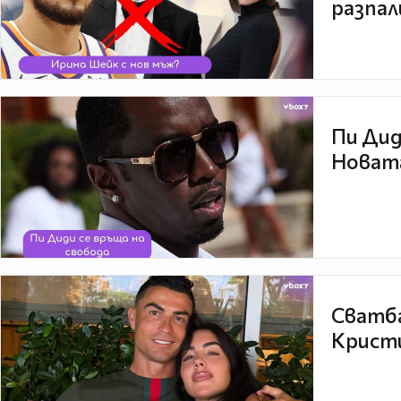
разпал
Пи Дид
Новата
Сватба
Кристи