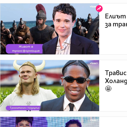
Елиът 
за тра
Травис
Холанд
🤩