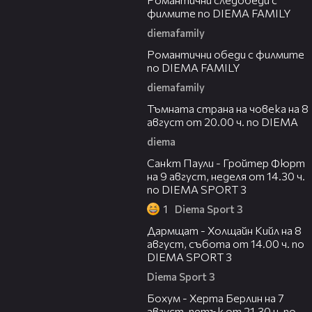
филмите по DIEMA FAMILY
diemafamily
00:32
Романтични обеди с филмите
по DIEMA FAMILY
diemafamily
00:30
Тъмната страна на човека на 8
август от 20.00 ч. по DIEMA
diema
00:37
Санкт Паули - Гройтер Фюрт
на 9 август, неделя от 14.30 ч.
по DIEMA SPORT 3
1
Diema Sport 3
00:33
Дармщат - Холщайн Кийл на 8
август, събота от 14.00 ч. по
DIEMA SPORT 3
Diema Sport 3
00:32
Бохум - Херта Берлин на 7
август, петък от 21.30 ч. по