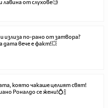
и лавина от слухове🧐
и излиза по-рано от затвора?
 дата вече е факт!💥
та, която чакаше целият свят!
ано Роналдо се жени!💍🍾