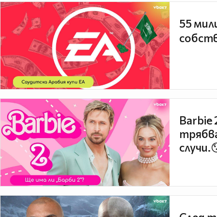
55 мил
собств
Barbie
трябва
случи.