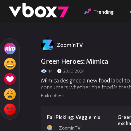
Member of
👾
Trending
ZoominTV
Green Heroes: Mimica
14
23.10.2024
Mimica designed a new food label to
consumers whether the food is fresh
Виж повече
01:10
Fall Pickling: Veggie mix
Green
excha
1
ZoominTV