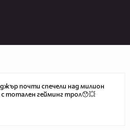
джър почти спечели над милион
 с тотален гейминг трол😯💥