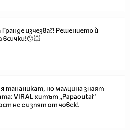
 Гранде изчезва?! Решението ѝ
 всички!😯💥
 я тананикат, но малцина знаят
та: VIRAL хитът „Papaoutai“
ст не е изпят от човек!