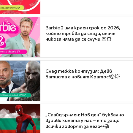
Barbie 2 има краен срок до 2026,
който трябва да спази, иначе
никога няма да се случи.😯💥
След тежка контузия: Дейв
Батиста е новият Кратос!😯💥
„Спайдър-мен: Нов ден“ буквално
взриви кината у нас – ето защо
всички говорят за него👀🎬