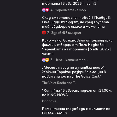
тортата | 3 авг. 2026 | част 2
4
Черешката на тортата
09:32
След смъртоносния побой в Пловдив:
Очевидци твърдят, че сред групата
тийнейджъри е имало и момичета
2
Здравей България
15:39
Кино меню, вдъхновено от легендарни
филми и творци от Поли Недкова |
Черешката на тортата | 5 авг. 2026 |
част 1
3
Черешката на тортата
01:13:23
„Месеци наред не изпитвах нищо“:
Жаклин Таракчи разкрива емоции в
новия епизод на „The Voice Cast“
The Voice Radio and TV Bulgaria
00:30
"Хитч" на 16 август, неделя от 21:00 ч.
по KINO NOVA
kinonova_
00:31
Романтични следобеди с филмите по
DIEMA FAMILY