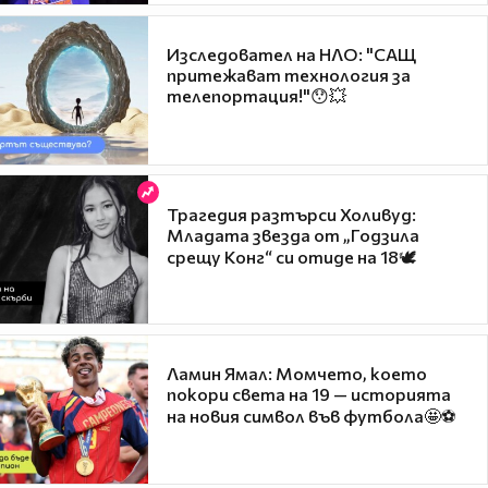
Изследовател на НЛО: "САЩ
притежават технология за
телепортация!"😯💥
Трагедия разтърси Холивуд:
Младата звезда от „Годзила
срещу Конг“ си отиде на 18🕊️
Ламин Ямал: Момчето, което
покори света на 19 — историята
на новия символ във футбола🤩⚽