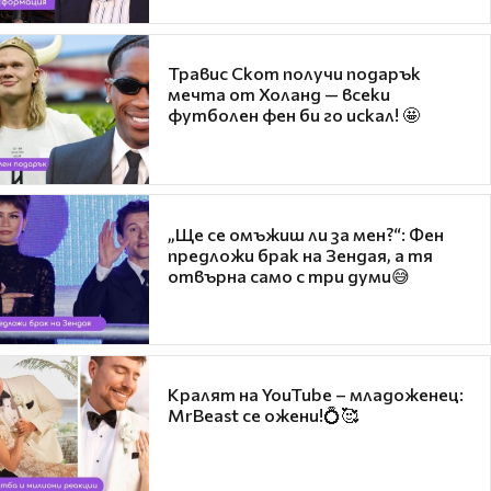
Травис Скот получи подарък
мечта от Холанд — всеки
футболен фен би го искал! 🤩
„Ще се омъжиш ли за мен?“: Фен
предложи брак на Зендая, а тя
отвърна само с три думи😅
Кралят на YouTube – младоженец:
MrBeast се ожени!💍🥰