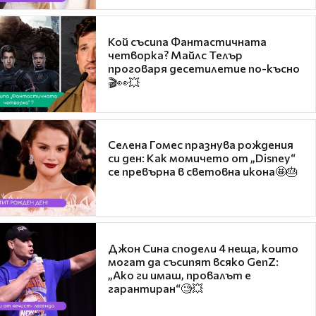
Кой съсипа Фантастичната
четворка? Майлс Телър
проговаря десетилетие по-късно
🎬👀💥
Селена Гомес празнува рождения
си ден: Как момичето от „Disney“
се превърна в световна икона🤩🎂
Джон Сина сподели 4 неща, които
могат да съсипят всяко GenZ:
„Ако ги имаш, провалът е
гарантиран“🧐💥