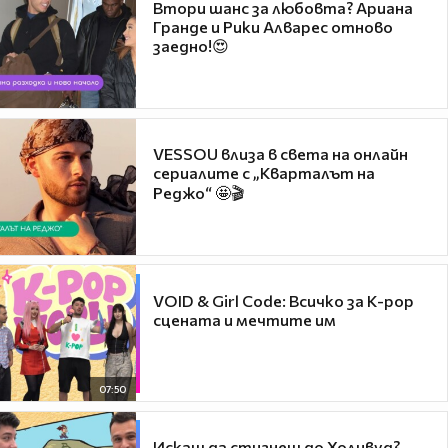
Втори шанс за любовта? Ариана
Гранде и Рики Алварес отново
заедно!😍
VESSOU влиза в света на онлайн
сериалите с „Кварталът на
Реджо“ 🤩🎬
VOID & Girl Code: Всичко за K-pop
сцената и мечтите им
07:50
Искаш да стигнеш до Холивуд?