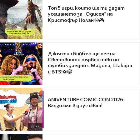
Топ 5 игри, които ще ти дадат
усещането за „Одисея“ на
Кристофър Нолан🤩🎮
Джъстин Бийбър ще пее на
Световното първенство по
футбол заедно с Мадона, Шакира
и BTS!⚽🤩
ANIVENTURE COMIC CON 2026:
Влязохме в друг свят!
08:16