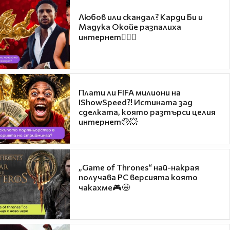
Любов или скандал? Карди Би и
Мадука Окойе разпалиха
интернет❤️‍🔥🔥
Плати ли FIFA милиони на
IShowSpeed?! Истината зад
сделката, която разтърси целия
интернет🤑💥
„Game of Thrones“ най-накрая
получава PC версията която
чакахме🎮🤩