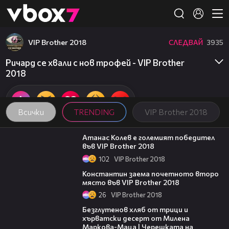
Member of
👾
VIP Brother 2018
СЛЕДВАЙ
3935
Ричард се хвали с нов трофей - VIP Brother
2018
Всички
TRENDING
VIP Brother 2018
06:03
Атанас Колев е големият победител
във VIP Brother 2018
102
VIP Brother 2018
07:57
Константин заема почетното второ
място във VIP Brother 2018
26
VIP Brother 2018
15:35
Безглутенов хляб от трици и
хърватски десерт от Милена
Маркова-Маца | Черешката на