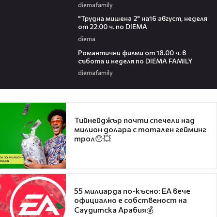
diemafamily
00:31
"Трудна мишена 2" на16 август, неделя
от 22.00 ч. по DIEMA
diema
00:36
Романтични филми от 18.00 ч. в
събота и неделя по DIEMA FAMILY
diemafamily
Тийнейджър почти спечели над
милион долара с тотален гейминг
трол😯💥
55 милиарда по-късно: EA вече
официално е собственост на
Саудитска Арабия💰