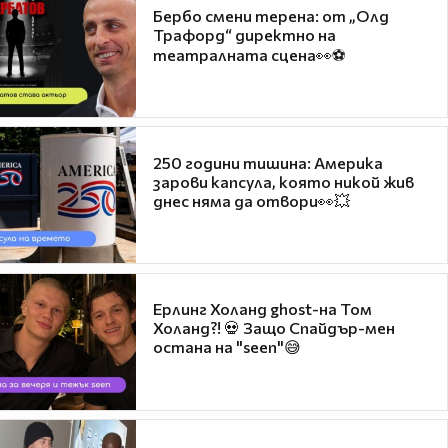
Бербо смени терена: от „Олд
Трафорд“ директно на
театралната сцена👀⚽
250 години тишина: Америка
зарови капсула, която никой жив
днес няма да отвори👀💥
Ерлинг Холанд ghost-на Том
Холанд?! 💀 Защо Спайдър-мен
остана на "seen"😅