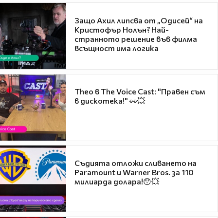
Защо Ахил липсва от „Одисей“ на
Кристофър Нолън? Най-
странното решение във филма
всъщност има логика
Theo в The Voice Cast: "Правен съм
в дискотека!" 👀💥
Съдията отложи сливането на
Paramount и Warner Bros. за 110
милиарда долара!😯💥