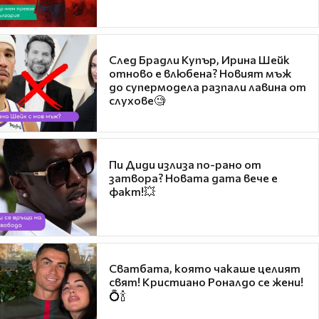
След Брадли Купър, Ирина Шейк
отново е влюбена? Новият мъж
до супермодела разпали лавина от
слухове🧐
Пи Диди излиза по-рано от
затвора? Новата дата вече е
факт!💥
Сватбата, която чакаше целият
свят! Кристиано Роналдо се жени!
💍🍾