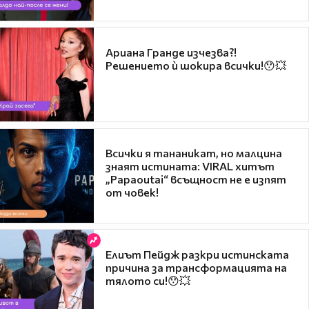
Ариана Гранде изчезва?!
Решението ѝ шокира всички!😯💥
Всички я тананикат, но малцина
знаят истината: VIRAL хитът
„Papaoutai“ всъщност не е изпят
от човек!
Елиът Пейдж разкри истинската
причина за трансформацията на
тялото си!😯💥