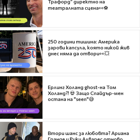
Трафорд“ директно на
театралната сцена👀⚽
250 години тишина: Америка
зарови капсула, която никой жив
днес няма да отвори👀💥
Ерлинг Холанд ghost-на Том
Холанд?! 💀 Защо Спайдър-мен
остана на "seen"😅
Втори шанс за любовта? Ариана
Гранде и Рики Алварес отново