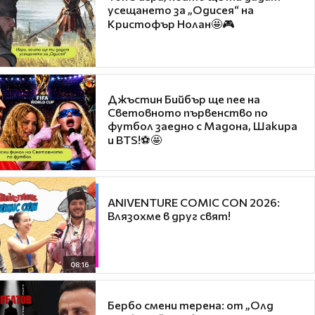
усещането за „Одисея“ на
Кристофър Нолан🤩🎮
Джъстин Бийбър ще пее на
Световното първенство по
футбол заедно с Мадона, Шакира
и BTS!⚽🤩
ANIVENTURE COMIC CON 2026:
Влязохме в друг свят!
08:16
Бербо смени терена: от „Олд