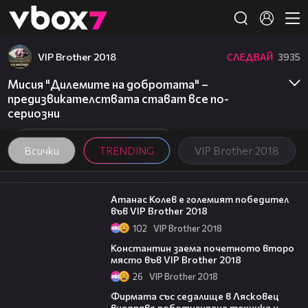
Member of
👾
VIP Brother 2018
СЛЕДВАЙ
3935
Мисия "Дилемите на добротата" –
предизвикателствата стават все по-
сериозни
Всички
TRENDING
VIP Brother 2018
06:03
Атанас Колев е големият победител
във VIP Brother 2018
102
VIP Brother 2018
07:57
Константин заема почетното второ
място във VIP Brother 2018
26
VIP Brother 2018
00:06
Фирмата със седалище в Лясковец
внедрява роботизирана техника и