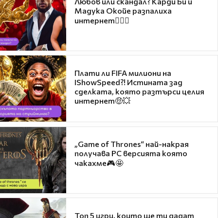
Любов или скандал? Карди Би и
Мадука Окойе разпалиха
интернет❤️‍🔥🔥
Плати ли FIFA милиони на
IShowSpeed?! Истината зад
сделката, която разтърси целия
интернет🤑💥
„Game of Thrones“ най-накрая
получава PC версията която
чакахме🎮🤩
Топ 5 игри, които ще ти дадат