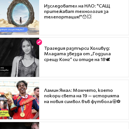
Изследовател на НЛО: "САЩ
притежават технология за
телепортация!"😯💥
Трагедия разтърси Холивуд:
Младата звезда от „Годзила
срещу Конг“ си отиде на 18🕊️
Ламин Ямал: Момчето, което
покори света на 19 — историята
на новия символ във футбола🤩⚽