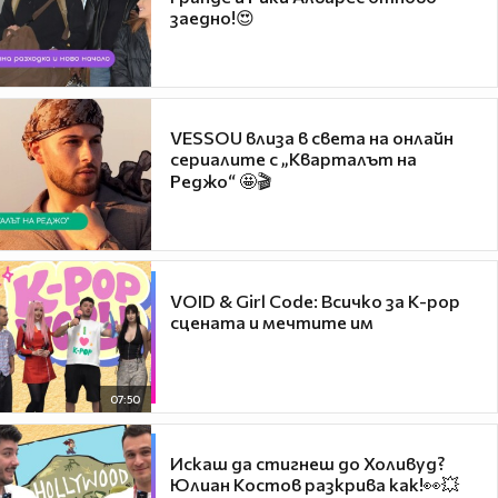
заедно!😍
VESSOU влиза в света на онлайн
сериалите с „Кварталът на
Реджо“ 🤩🎬
VOID & Girl Code: Всичко за K-pop
сцената и мечтите им
07:50
Искаш да стигнеш до Холивуд?
Юлиан Костов разкрива как!👀💥