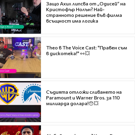
Защо Ахил липсва от „Одисей“ на
Кристофър Нолън? Най-
странното решение във филма
всъщност има логика
Theo в The Voice Cast: "Правен съм
в дискотека!" 👀💥
Съдията отложи сливането на
Paramount и Warner Bros. за 110
милиарда долара!😯💥