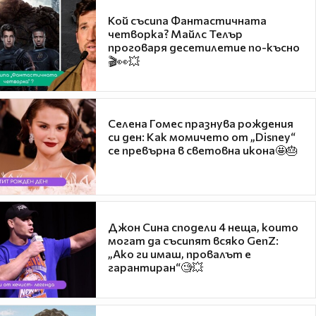
Кой съсипа Фантастичната
четворка? Майлс Телър
проговаря десетилетие по-късно
🎬👀💥
Селена Гомес празнува рождения
си ден: Как момичето от „Disney“
се превърна в световна икона🤩🎂
Джон Сина сподели 4 неща, които
могат да съсипят всяко GenZ:
„Ако ги имаш, провалът е
гарантиран“🧐💥