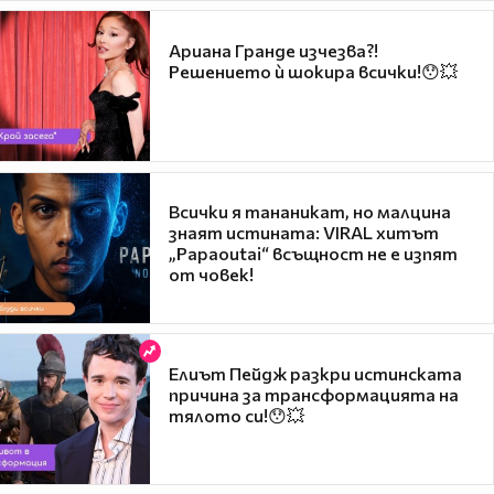
Ариана Гранде изчезва?!
Решението ѝ шокира всички!😯💥
Всички я тананикат, но малцина
знаят истината: VIRAL хитът
„Papaoutai“ всъщност не е изпят
от човек!
Елиът Пейдж разкри истинската
причина за трансформацията на
тялото си!😯💥