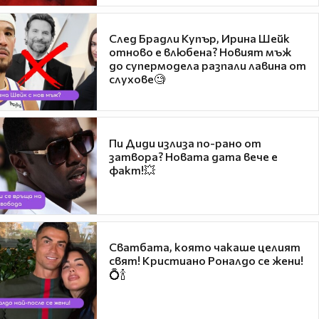
След Брадли Купър, Ирина Шейк
отново е влюбена? Новият мъж
до супермодела разпали лавина от
слухове🧐
Пи Диди излиза по-рано от
затвора? Новата дата вече е
факт!💥
Сватбата, която чакаше целият
свят! Кристиано Роналдо се жени!
💍🍾