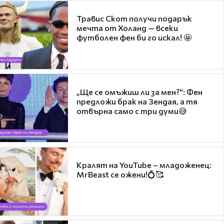
Травис Скот получи подарък
мечта от Холанд — всеки
футболен фен би го искал! 🤩
„Ще се омъжиш ли за мен?“: Фен
предложи брак на Зендая, а тя
отвърна само с три думи😅
Кралят на YouTube – младоженец:
MrBeast се ожени!💍🥰