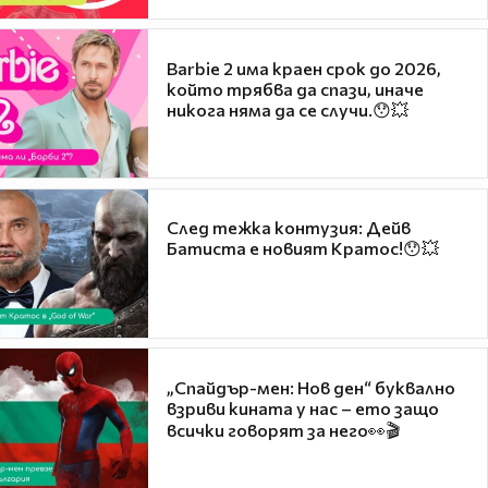
Barbie 2 има краен срок до 2026,
който трябва да спази, иначе
никога няма да се случи.😯💥
След тежка контузия: Дейв
Батиста е новият Кратос!😯💥
„Спайдър-мен: Нов ден“ буквално
взриви кината у нас – ето защо
всички говорят за него👀🎬