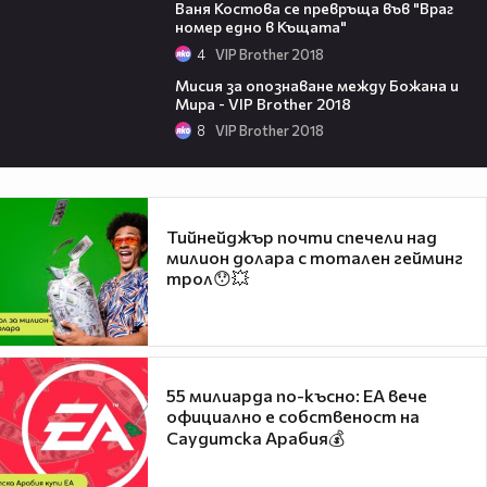
Ваня Костова се превръща във "Враг
номер едно в Къщата"
4
VIP Brother 2018
13:20
Мисия за опознаване между Божана и
Мира - VIP Brother 2018
8
VIP Brother 2018
Тийнейджър почти спечели над
милион долара с тотален гейминг
трол😯💥
55 милиарда по-късно: EA вече
официално е собственост на
Саудитска Арабия💰