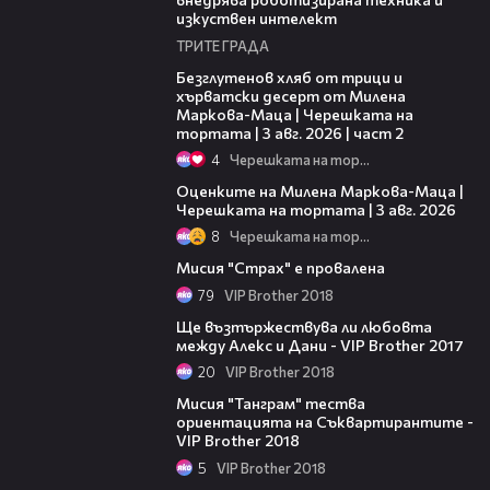
изкуствен интелект
ТРИТЕ ГРАДА
15:35
Безглутенов хляб от трици и
хърватски десерт от Милена
Маркова-Маца | Черешката на
тортата | 3 авг. 2026 | част 2
4
Черешката на тортата
14:06
Оценките на Милена Маркова-Маца |
Черешката на тортата | 3 авг. 2026
8
Черешката на тортата
14:53
Мисия "Страх" е провалена
79
VIP Brother 2018
07:39
Ще възтържествува ли любовта
между Алекс и Дани - VIP Brother 2017
20
VIP Brother 2018
08:10
Мисия "Танграм" тества
ориентацията на Съквартирантите -
VIP Brother 2018
5
VIP Brother 2018
04:03