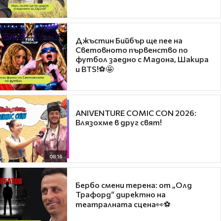
Джъстин Бийбър ще пее на
Световното първенство по
футбол заедно с Мадона, Шакира
и BTS!⚽🤩
ANIVENTURE COMIC CON 2026:
Влязохме в друг свят!
08:16
Бербо смени терена: от „Олд
Трафорд“ директно на
театралната сцена👀⚽