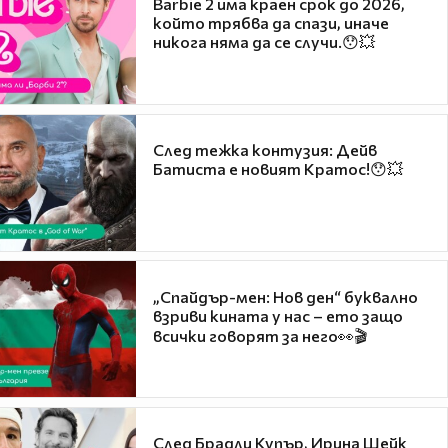
Barbie 2 има краен срок до 2026,
който трябва да спази, иначе
никога няма да се случи.😯💥
След тежка контузия: Дейв
Батиста е новият Кратос!😯💥
„Спайдър-мен: Нов ден“ буквално
взриви кината у нас – ето защо
всички говорят за него👀🎬
След Брадли Купър, Ирина Шейк