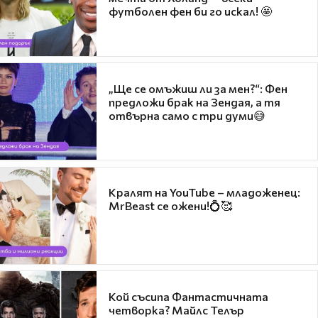
футболен фен би го искал! 🤩
„Ще се омъжиш ли за мен?“: Фен
предложи брак на Зендая, а тя
отвърна само с три думи😅
Кралят на YouTube – младоженец:
MrBeast се ожени!💍🥰
Кой съсипа Фантастичната
четворка? Майлс Телър