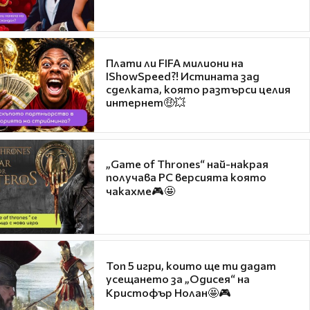
Плати ли FIFA милиони на
IShowSpeed?! Истината зад
сделката, която разтърси целия
интернет🤑💥
„Game of Thrones“ най-накрая
получава PC версията която
чакахме🎮🤩
Топ 5 игри, които ще ти дадат
усещането за „Одисея“ на
Кристофър Нолан🤩🎮