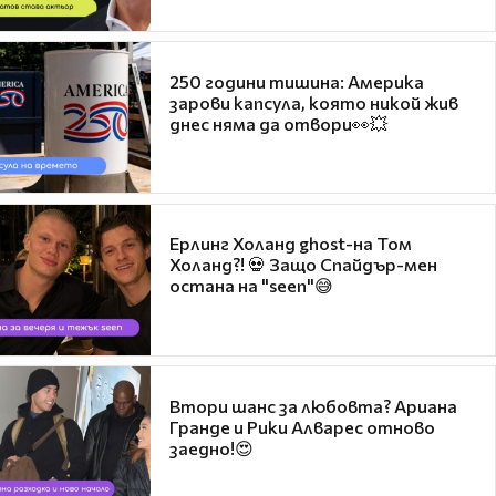
250 години тишина: Америка
зарови капсула, която никой жив
днес няма да отвори👀💥
Ерлинг Холанд ghost-на Том
Холанд?! 💀 Защо Спайдър-мен
остана на "seen"😅
Втори шанс за любовта? Ариана
Гранде и Рики Алварес отново
заедно!😍