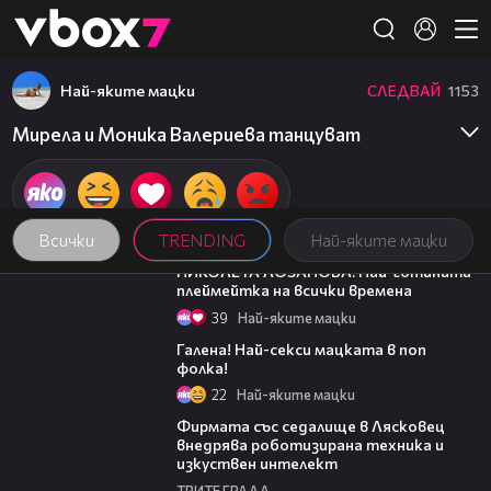
Member of
👾
Най-яките мацки
СЛЕДВАЙ
1153
Мирела и Моника Валериева танцуват
Всички
TRENDING
Най-яките мацки
01:13
НИКОЛЕТА ЛОЗАНОВА: Най-готината
плеймейтка на всички времена
39
Най-яките мацки
01:40
Галена! Най-секси мацката в поп
фолка!
22
Най-яките мацки
00:06
Фирмата със седалище в Лясковец
внедрява роботизирана техника и
изкуствен интелект
ТРИТЕ ГРАДА