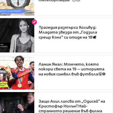
Трагедия разтърси Холивуд:
Младата звезда от „Годзила
срещу Конг“ си отиде на 18🕊️
Ламин Ямал: Момчето, което
покори света на 19 — историята
на новия символ във футбола🤩⚽
Защо Ахил липсва от „Одисей“ на
Кристофър Нолън? Най-
странното решение във филма