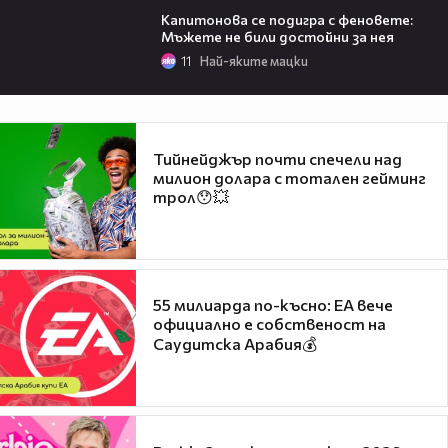
Капитонова се подигра с феновете:
Мъжете не били достойни за нея
11
Най-яките мацки
Тийнейджър почти спечели над
милион долара с тотален гейминг
трол😯💥
55 милиарда по-късно: EA вече
официално е собственост на
Саудитска Арабия💰