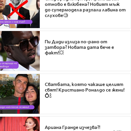
отново е влюбена? Новият мъж
до супермодела разпали лавина от
слухове🧐
Пи Диди излиза по-рано от
затвора? Новата дата вече е
факт!💥
Сватбата, която чакаше целият
свят! Кристиано Роналдо се жени!
💍🍾
Ариана Гранде изчезва?!