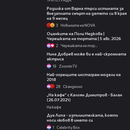
03:09
Родилка от Варна търси истината за
внезапната смърт на детето си в края
на 9 месец
3
Новините на NOVA
02:09
Оценките на Поли Недкова |
Черешката на тортата | 5 авг. 2026
2
Черешката на тортата
00:44
Нина Добрев може би е най-скромната
актриса
19
ZoominTV
02:56
Най-горещите инстаграм модели на
2018
28
Скандално
28:35
„На кафе” с Калоян Димитров - Балан
(26.07.2021)
На кафе
02:50
Дуа Липа - изпълнителката, която
носи любов в името си
1
Celebrity Box