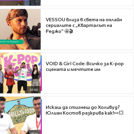
VESSOU влиза в света на онлайн
сериалите с „Кварталът на
Реджо“ 🤩🎬
VOID & Girl Code: Всичко за K-pop
сцената и мечтите им
07:50
Искаш да стигнеш до Холивуд?
Юлиан Костов разкрива как!👀💥
15:15