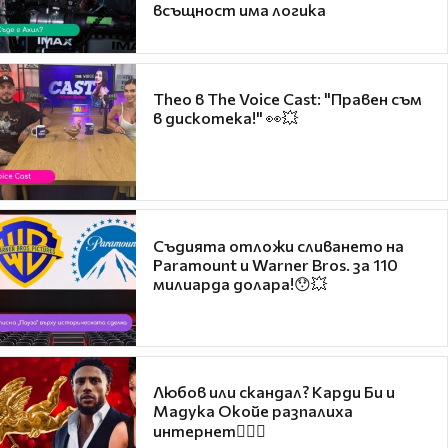
всъщност има логика
Theo в The Voice Cast: "Правен съм
в дискотека!" 👀💥
Съдията отложи сливането на
Paramount и Warner Bros. за 110
милиарда долара!😯💥
Любов или скандал? Карди Би и
Мадука Окойе разпалиха
интернет❤️‍🔥🔥