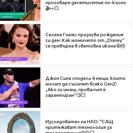
проговаря десетилетие по-късно
🎬👀💥
Селена Гомес празнува рождения
си ден: Как момичето от „Disney“
се превърна в световна икона🤩🎂
Джон Сина сподели 4 неща, които
могат да съсипят всяко GenZ:
„Ако ги имаш, провалът е
гарантиран“🧐💥
Изследовател на НЛО: "САЩ
притежават технология за
телепортация!"😯💥