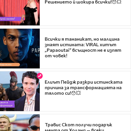
Решението ѝ шокира всички!😯💥
Всички я тананикат, но малцина
знаят истината: VIRAL хитът
„Papaoutai“ всъщност не е изпят
от човек!
Елиът Пейдж разкри истинската
причина за трансформацията на
тялото си!😯💥
Травис Скот получи подарък
мечта от Холанд — всеки