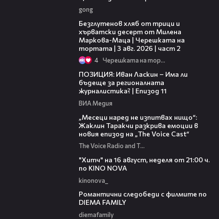
gong
15:35
Безглутенов хляб от трици и
хърватски десерт от Милена
Маркова-Маца | Черешката на
тортата | 3 авг. 2026 | част 2
4
Черешката на тортата
39:29
ПОЗИЦИЯ: Иван Ласкин – Има ли
бъдеще за регионалната
журналистика? | Епизод 11
ВИА Медия
01:13:23
„Месеци наред не изпитвах нищо“:
Жаклин Таракчи разкрива емоции в
новия епизод на „The Voice Cast“
The Voice Radio and TV Bulgaria
00:30
"Хитч" на 16 август, неделя от 21:00 ч.
по KINO NOVA
kinonova_
00:31
Романтични следобеди с филмите по
DIEMA FAMILY
diemafamily
00:31