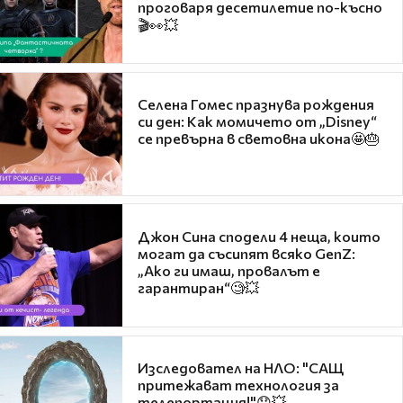
проговаря десетилетие по-късно
🎬👀💥
Селена Гомес празнува рождения
си ден: Как момичето от „Disney“
се превърна в световна икона🤩🎂
Джон Сина сподели 4 неща, които
могат да съсипят всяко GenZ:
„Ако ги имаш, провалът е
гарантиран“🧐💥
Изследовател на НЛО: "САЩ
притежават технология за
телепортация!"😯💥