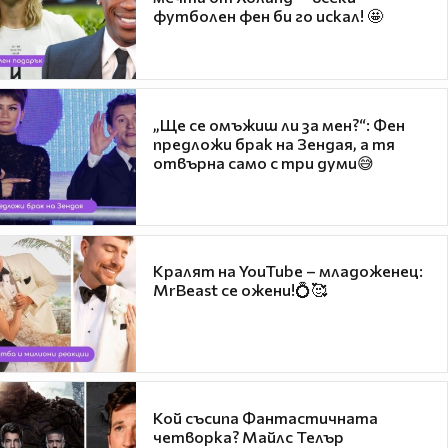
футболен фен би го искал! 🤩
„Ще се омъжиш ли за мен?“: Фен
предложи брак на Зендая, а тя
отвърна само с три думи😅
Кралят на YouTube – младоженец:
MrBeast се ожени!💍🥰
Кой съсипа Фантастичната
четворка? Майлс Телър