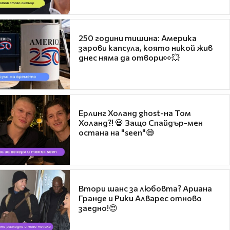
250 години тишина: Америка
зарови капсула, която никой жив
днес няма да отвори👀💥
Ерлинг Холанд ghost-на Том
Холанд?! 💀 Защо Спайдър-мен
остана на "seen"😅
Втори шанс за любовта? Ариана
Гранде и Рики Алварес отново
заедно!😍