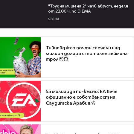
"Трудна мишена 2" на16 август, неделя
от 22.00 ч. по DIEMA
diema
Тийнейджър почти спечели над
милион долара с тотален гейминг
трол😯💥
55 милиарда по-късно: EA вече
официално е собственост на
Саудитска Арабия💰