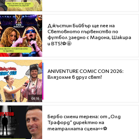
Джъстин Бийбър ще пее на
Световното първенство по
футбол заедно с Мадона, Шакира
и BTS!⚽🤩
ANIVENTURE COMIC CON 2026:
Влязохме в друг свят!
08:16
Бербо смени терена: от „Олд
Трафорд“ директно на
театралната сцена👀⚽