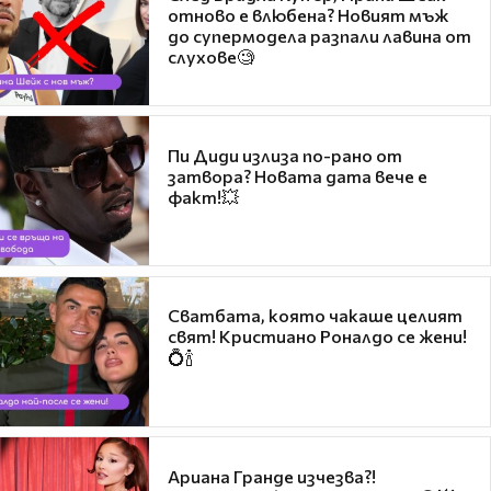
отново е влюбена? Новият мъж
до супермодела разпали лавина от
слухове🧐
Пи Диди излиза по-рано от
затвора? Новата дата вече е
факт!💥
Сватбата, която чакаше целият
свят! Кристиано Роналдо се жени!
💍🍾
Ариана Гранде изчезва?!