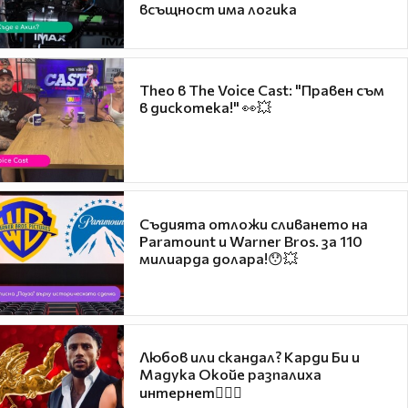
всъщност има логика
Theo в The Voice Cast: "Правен съм
в дискотека!" 👀💥
Съдията отложи сливането на
Paramount и Warner Bros. за 110
милиарда долара!😯💥
Любов или скандал? Карди Би и
Мадука Окойе разпалиха
интернет❤️‍🔥🔥