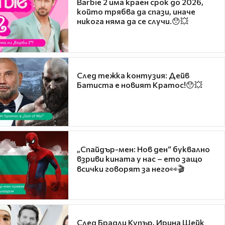
Barbie 2 има краен срок до 2026,
който трябва да спази, иначе
никога няма да се случи.😯💥
След тежка контузия: Дейв
Батиста е новият Кратос!😯💥
„Спайдър-мен: Нов ден“ буквално
взриви кината у нас – ето защо
всички говорят за него👀🎬
След Брадли Купър, Ирина Шейк