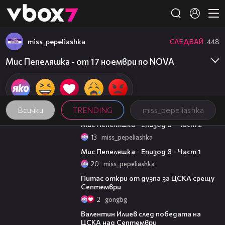
Member of
👾
miss_pepeliashka
СЛЕДВАЙ
448
Мис Пепеляшка - от 17 ноември по NOVA
Всички
TRENDING
miss_pepeliashka
23:57
Мис Пепеляшка - Епизод 8 - Част 2
13
miss_pepeliashka
21:16
Мис Пепеляшка - Епизод 8 - Част 1
20
miss_pepeliashka
01:37
Питас откри от дузпа за ЦСКА срещу
Септември
2
gongbg
04:36
Валентин Илиев след победата на
ЦСКА над Септември