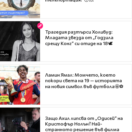
Трагедия разтърси Холивуд:
Младата звезда от „Годзила
срещу Конг“ си отиде на 18🕊️
Ламин Ямал: Момчето, което
покори света на 19 — историята
на новия символ във футбола🤩⚽
Защо Ахил липсва от „Одисей“ на
Кристофър Нолън? Най-
странното решение във филма