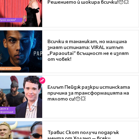
Решението ѝ шокира всички!😯💥
Всички я тананикат, но малцина
знаят истината: VIRAL хитът
„Papaoutai“ всъщност не е изпят
от човек!
Елиът Пейдж разкри истинската
причина за трансформацията на
тялото си!😯💥
Травис Скот получи подарък
мечта от Холанд — всеки