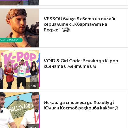
VESSOU влиза в света на онлайн
сериалите с „Кварталът на
Реджо“ 🤩🎬
VOID & Girl Code: Всичко за K-pop
сцената и мечтите им
07:50
Искаш да стигнеш до Холивуд?
Юлиан Костов разкрива как!👀💥
15:15