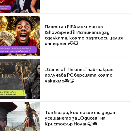
Плати ли FIFA милиони на
IShowSpeed?! Истината зад
сделката, която разтърси целия
интернет🤑💥
„Game of Thrones“ най-накрая
получава PC версията която
чакахме🎮🤩
Топ 5 игри, които ще ти дадат
усещането за „Одисея“ на
Кристофър Нолан🤩🎮