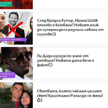
След Брадли Купър, Ирина Шейк
отново е влюбена? Новият мъж
до супермодела разпали лавина от
слухове🧐
Пи Диди излиза по-рано от
затвора? Новата дата вече е
факт!💥
Сватбата, която чакаше целият
свят! Кристиано Роналдо се жени!
💍🍾