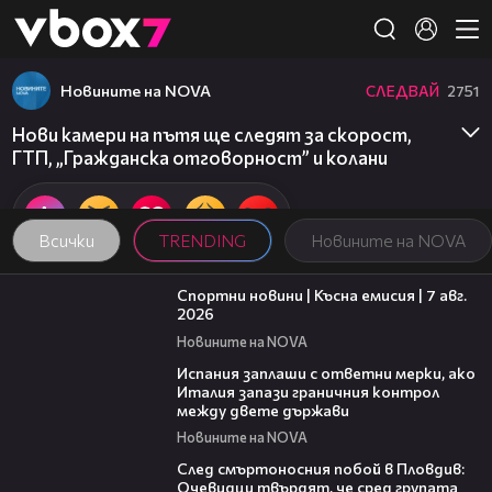
Member of
👾
Новините на NOVA
СЛЕДВАЙ
2751
Нови камери на пътя ще следят за скорост,
ГТП, „Гражданска отговорност” и колани
Всички
TRENDING
Новините на NOVA
03:46
Спортни новини | Късна емисия | 7 авг.
2026
Новините на NOVA
00:51
Испания заплаши с ответни мерки, ако
Италия запази граничния контрол
между двете държави
Новините на NOVA
09:32
След смъртоносния побой в Пловдив:
Очевидци твърдят, че сред групата