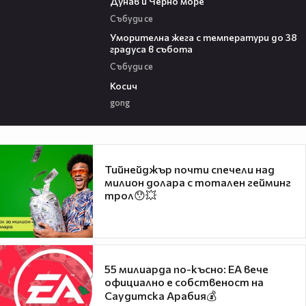
Дунав и Черно море
Събуди се
04:15
Уморителна жега с температури до 38
градуса в събота
Събуди се
10:17
Косич
gong
Тийнейджър почти спечели над
милион долара с тотален гейминг
трол😯💥
55 милиарда по-късно: EA вече
официално е собственост на
Саудитска Арабия💰