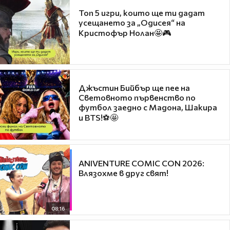
Топ 5 игри, които ще ти дадат
усещането за „Одисея“ на
Кристофър Нолан🤩🎮
Джъстин Бийбър ще пее на
Световното първенство по
футбол заедно с Мадона, Шакира
и BTS!⚽🤩
ANIVENTURE COMIC CON 2026:
Влязохме в друг свят!
08:16