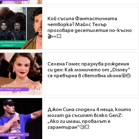
Кой съсипа Фантастичната
четворка? Майлс Телър
проговаря десетилетие по-късно
🎬👀💥
Селена Гомес празнува рождения
си ден: Как момичето от „Disney“
се превърна в световна икона🤩🎂
Джон Сина сподели 4 неща, които
могат да съсипят всяко GenZ:
„Ако ги имаш, провалът е
гарантиран“🧐💥