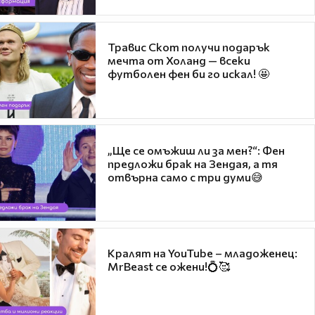
Травис Скот получи подарък
мечта от Холанд — всеки
футболен фен би го искал! 🤩
„Ще се омъжиш ли за мен?“: Фен
предложи брак на Зендая, а тя
отвърна само с три думи😅
Кралят на YouTube – младоженец:
MrBeast се ожени!💍🥰