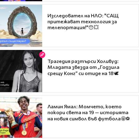
Изследовател на НЛО: "САЩ
притежават технология за
телепортация!"😯💥
Трагедия разтърси Холивуд:
Младата звезда от „Годзила
срещу Конг“ си отиде на 18🕊️
Ламин Ямал: Момчето, което
покори света на 19 — историята
на новия символ във футбола🤩⚽