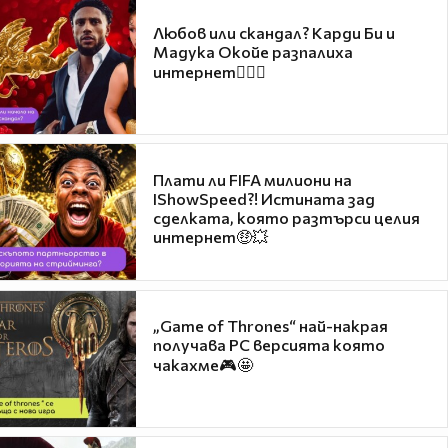
Любов или скандал? Карди Би и
Мадука Окойе разпалиха
интернет❤️‍🔥🔥
Плати ли FIFA милиони на
IShowSpeed?! Истината зад
сделката, която разтърси целия
интернет🤑💥
„Game of Thrones“ най-накрая
получава PC версията която
чакахме🎮🤩