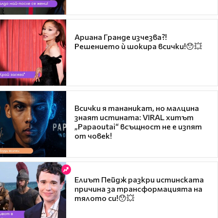
Ариана Гранде изчезва?!
Решението ѝ шокира всички!😯💥
Всички я тананикат, но малцина
знаят истината: VIRAL хитът
„Papaoutai“ всъщност не е изпят
от човек!
Елиът Пейдж разкри истинската
причина за трансформацията на
тялото си!😯💥