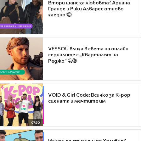
Втори шанс за любовта? Ариана
Гранде и Рики Алварес отново
заедно!😍
VESSOU влиза в света на онлайн
сериалите с „Кварталът на
Реджо“ 🤩🎬
VOID & Girl Code: Всичко за K-pop
сцената и мечтите им
07:50
Искаш да стигнеш до Холивуд?