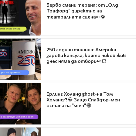
Бербо смени терена: от „Олд
Трафорд“ директно на
театралната сцена👀⚽
250 години тишина: Америка
зарови капсула, която никой жив
днес няма да отвори👀💥
Ерлинг Холанд ghost-на Том
Холанд?! 💀 Защо Спайдър-мен
остана на "seen"😅