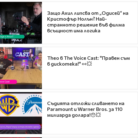
Защо Ахил липсва от „Одисей“ на
Кристофър Нолън? Най-
странното решение във филма
всъщност има логика
Theo в The Voice Cast: "Правен съм
в дискотека!" 👀💥
Съдията отложи сливането на
Paramount и Warner Bros. за 110
милиарда долара!😯💥