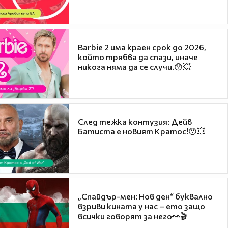
Barbie 2 има краен срок до 2026,
който трябва да спази, иначе
никога няма да се случи.😯💥
След тежка контузия: Дейв
Батиста е новият Кратос!😯💥
„Спайдър-мен: Нов ден“ буквално
взриви кината у нас – ето защо
всички говорят за него👀🎬