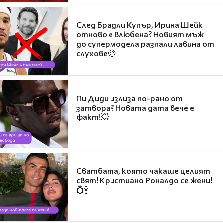
След Брадли Купър, Ирина Шейк
отново е влюбена? Новият мъж
до супермодела разпали лавина от
слухове🧐
Пи Диди излиза по-рано от
затвора? Новата дата вече е
факт!💥
Сватбата, която чакаше целият
свят! Кристиано Роналдо се жени!
💍🍾