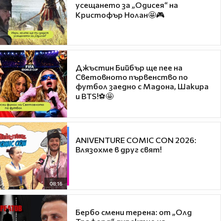
усещането за „Одисея“ на
Кристофър Нолан🤩🎮
Джъстин Бийбър ще пее на
Световното първенство по
футбол заедно с Мадона, Шакира
и BTS!⚽🤩
ANIVENTURE COMIC CON 2026:
Влязохме в друг свят!
08:16
Бербо смени терена: от „Олд