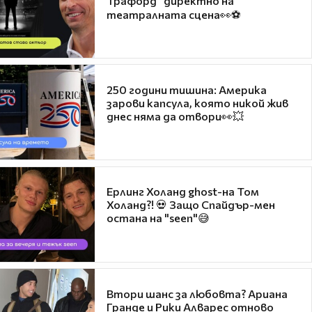
Трафорд“ директно на
театралната сцена👀⚽
250 години тишина: Америка
зарови капсула, която никой жив
днес няма да отвори👀💥
Ерлинг Холанд ghost-на Том
Холанд?! 💀 Защо Спайдър-мен
остана на "seen"😅
Втори шанс за любовта? Ариана
Гранде и Рики Алварес отново