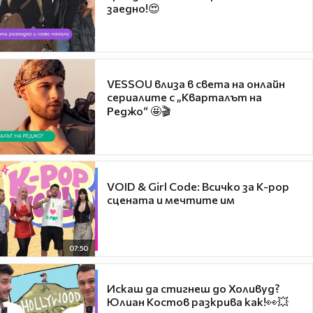
заедно!😍
VESSOU влиза в света на онлайн
сериалите с „Кварталът на
Реджо“ 🤩🎬
VOID & Girl Code: Всичко за K-pop
сцената и мечтите им
07:50
Искаш да стигнеш до Холивуд?
Юлиан Костов разкрива как!👀💥