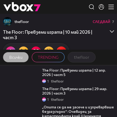
Member of
👾
thefloor
СЛЕДВАЙ
7
Това съдържание не е достъпно.
The Floor: Превземи играта | 10 май 2026 |
част 3
Всички
TRENDING
thefloor
20:24
The Floor: Превземи играта | 12 апр.
2026 | част 5
1
thefloor
09:35
The Floor: Превземи играта | 29 мар.
2026 | част 3
1
thefloor
06:38
„Опита се да ме засече и изпреварваше
безразсъдно“: Очевидец за
катастрофата край Шереметя