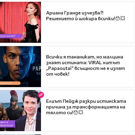
Ариана Гранде изчезва?!
Решението ѝ шокира всички!😯💥
Всички я тананикат, но малцина
знаят истината: VIRAL хитът
„Papaoutai“ всъщност не е изпят
от човек!
Елиът Пейдж разкри истинската
причина за трансформацията на
тялото си!😯💥