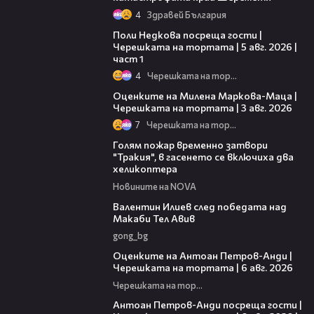
4
Здравей България
19:25
Поли Недкова посреща гости |
Черешката на тортата | 5 авг. 2026 |
част 1
4
Черешката на тортата
14:06
Оценките на Милена Маркова-Маца |
Черешката на тортата | 3 авг. 2026
7
Черешката на тортата
03:39
Голям пожар временно затвори
"Тракия", в гасенето се включиха два
хеликоптера
Новините на NOVA
06:38
Валентин Илиев след победата над
Макаби Тел Авив
gong_bg
02:47
Оценките на Антоан Петров-Анди |
Черешката на тортата | 6 авг. 2026
Черешката на тортата
11:00
Антоан Петров-Анди посреща гости |