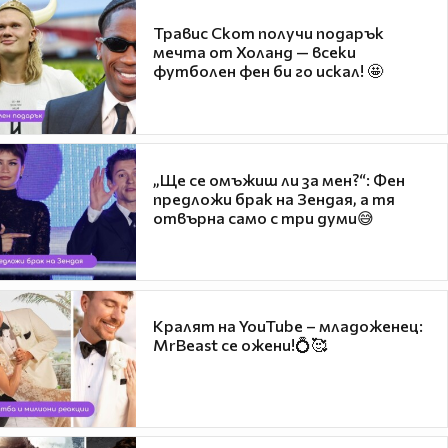
Травис Скот получи подарък
мечта от Холанд — всеки
футболен фен би го искал! 🤩
„Ще се омъжиш ли за мен?“: Фен
предложи брак на Зендая, а тя
отвърна само с три думи😅
Кралят на YouTube – младоженец:
MrBeast се ожени!💍🥰