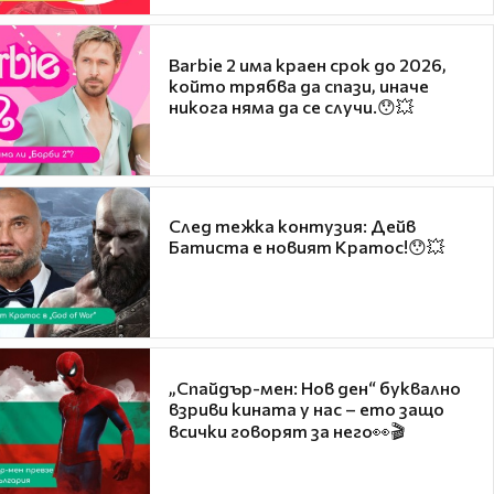
Barbie 2 има краен срок до 2026,
който трябва да спази, иначе
никога няма да се случи.😯💥
След тежка контузия: Дейв
Батиста е новият Кратос!😯💥
„Спайдър-мен: Нов ден“ буквално
взриви кината у нас – ето защо
всички говорят за него👀🎬