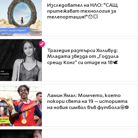
Изследовател на НЛО: "САЩ
притежават технология за
телепортация!"😯💥
Трагедия разтърси Холивуд:
Младата звезда от „Годзила
срещу Конг“ си отиде на 18🕊️
Ламин Ямал: Момчето, което
покори света на 19 — историята
на новия символ във футбола🤩⚽