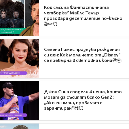
Кой съсипа Фантастичната
четворка? Майлс Телър
проговаря десетилетие по-късно
🎬👀💥
Селена Гомес празнува рождения
си ден: Как момичето от „Disney“
се превърна в световна икона🤩🎂
Джон Сина сподели 4 неща, които
могат да съсипят всяко GenZ:
„Ако ги имаш, провалът е
гарантиран“🧐💥