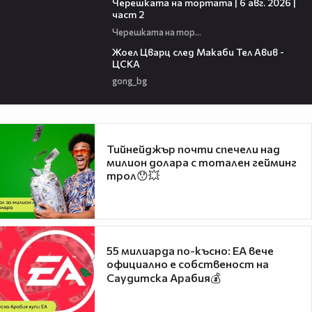
Черешката на тортата | 6 авг. 2026 |
част 2
Черешката на тортата
02:27
Жоел Цварц след Макаби Тел Авив -
ЦСКА
gong_bg
Тийнейджър почти спечели над
милион долара с тотален гейминг
трол😯💥
55 милиарда по-късно: EA вече
официално е собственост на
Саудитска Арабия💰