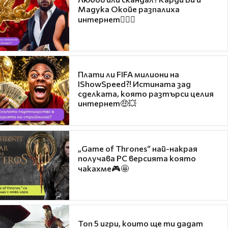
Мадука Окойе разпалиха
интернет❤️‍🔥🔥
Плати ли FIFA милиони на
IShowSpeed?! Истината зад
сделката, която разтърси целия
интернет🤑💥
„Game of Thrones“ най-накрая
получава PC версията която
чакахме🎮🤩
Топ 5 игри, които ще ти дадат