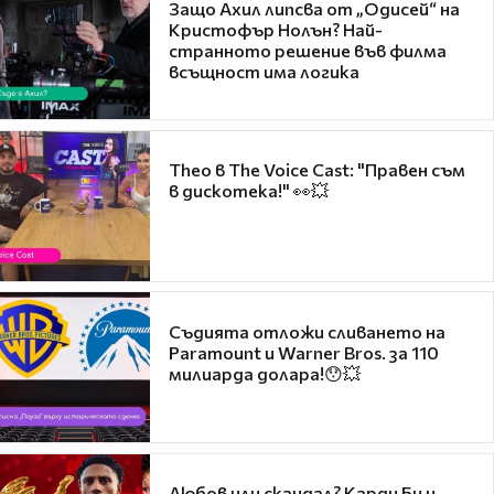
Защо Ахил липсва от „Одисей“ на
Кристофър Нолън? Най-
странното решение във филма
всъщност има логика
Theo в The Voice Cast: "Правен съм
в дискотека!" 👀💥
Съдията отложи сливането на
Paramount и Warner Bros. за 110
милиарда долара!😯💥
Любов или скандал? Карди Би и